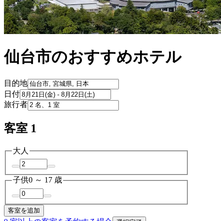
仙台市のおすすめホテル
目的地
日付
旅行者
客室 1
大人
子供
0 ～ 17 歳
客室を追加