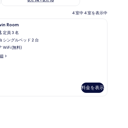
4 室中 4 室を表示中
ロン / アイロン台、ベビーベッド (無料)
win
デスク、防音設備、アイロン / アイロン台、ベ
6
win Room
oom
定員 3 名
の
シングルベッド 2 台
す
WiFi (無料)
べ
in
細
て
oom
の
写
真
を
料金を表示
表
示
す
る