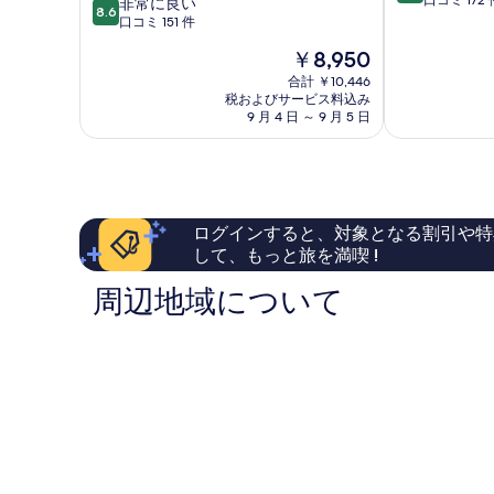
段
口コミ 172 
10
ラ
非常に良い
ー
8.6
階
段
シ
口コミ 151 件
ン
中
階
ッ
Angouleme
現
￥8,950
8.2、
中
ク
在
と
8.6、
ア
合計 ￥10,446
の
て
税およびサービス料込み
非
ン
料
9 月 4 日 ～ 9 月 5 日
も
常
グ
金
良
に
レ
は
い、
良
ー
￥8,950
口
い、
ム
コ
口
サ
ミ
コ
ン
ログインすると、対象となる割引や特
172
ミ
ト
して、もっと旅を満喫 !
件
151
ー
件
件
Angouleme
周辺地域について
の
件
口
の
コ
口
ミ
コ
ミ