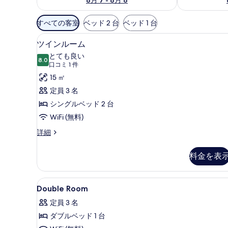
利
すべての客室
ベッド 2 台
ベッド 1 台
用
ツインルーム | デスク、防音設
ツ
可
6
ツインルーム
イ
能
とても良い
8.0
な
10 点中 8.0
ン
(口
口コミ 1 件
客
コ
ル
15 ㎡
室
ミ
ー
定員 3 名
の
1
ム
シングルベッド 2 台
絞
件)
の
WiFi (無料)
り
す
込
ツ
詳細
イ
み
べ
ン
条
料金を表
て
ル
件
ー
の
ム
Double
デスク、防音設備、アイロン /
写
10
の
Double Room
Room
詳
真
定員 3 名
細
の
を
ダブルベッド 1 台
す
表