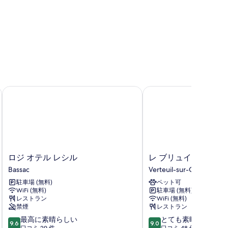
ロジ オテル レシル
レ ブリュイエール
ロ
レ
ロジ オテル レシル
レ ブリュイエール
ジ
ブ
Bassac
Verteuil-sur-Charente
オ
リ
駐車場 (無料)
ペット可
テ
ュ
WiFi (無料)
駐車場 (無料)
ル
イ
レストラン
WiFi (無料)
レ
エ
禁煙
レストラン
シ
ー
10
10
最高に素晴らしい
とても素晴らしい
ル
ル
9.6
9.0