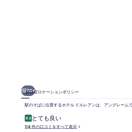
レ
ア
ン
の
写
真
ギ
ャ
ラ
リ
70+
概要
客室
ロケーション
ポリシー
ー
駅のそばに位置するホテル ドルレアンは、アングレーム
口
とても良い
8.2
10段階中8.2
コ
114 件の口コミをすべて表示
ミ