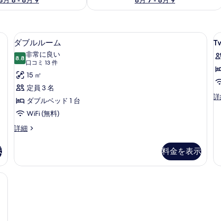
備、アイロン / アイロン台、ベビーベッド (無料)
ダブルルーム | デスク、防音設備、アイ
T
ダ
10
ダブルルーム
T
R
ブ
非常に良い
8.8
10 点中 8.8
ル
(口
口コミ 13 件
コ
ル
15 ㎡
ミ
ー
定員 3 名
13
Tw
詳
ム
ダブルベッド 1 台
R
件)
の
WiFi (無料)
の
詳
す
ダ
詳細
細
ブ
べ
ル
示
料金を表示
て
ル
ー
の
ム
 アイロン台、ベビーベッド (無料)
写
の
詳
真
細
を
表