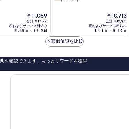
段
件
口コミ 57 件
Angouleme
階
中
現
現
￥11,059
￥10,713
7.8、
在
在
良
合計 ￥12,766
合計 ￥12,372
の
の
い、
税およびサービス料込み
税およびサービス料込み
料
料
8 月 8 日 ～ 8 月 9 日
8 月 8 日 ～ 8 月 9 日
口
金
金
コ
は
は
類似施設を比較
ミ
￥11,059
￥10,713
57
件
件
典を確認できます。もっとリワードを獲得
の
口
コ
ミ