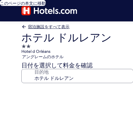
このページの本文に移動
宿泊施設をすべて表示
ホテル ドルレアン
2.0
Hotel d Orléans
つ
アングレームのホテル
星
日付を選択して料金を確認
宿
目的地
泊
施
設
ホ
テ
ル
ド
ル