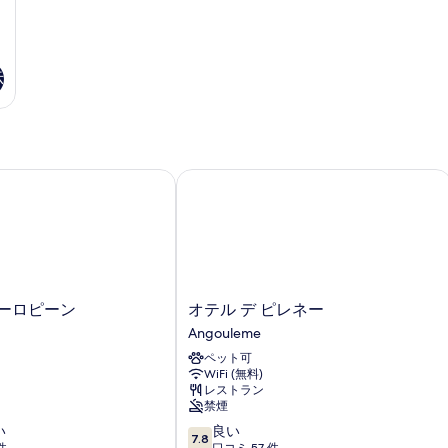
示
す
る
示
ーロピーン
オテル デ ピレネー
オ
ユーロピーン
オテル デ ピレネー
テ
Angouleme
ル
ペット可
デ
WiFi (無料)
ピ
レストラン
レ
禁煙
ネ
10
い
良い
ー
7.8