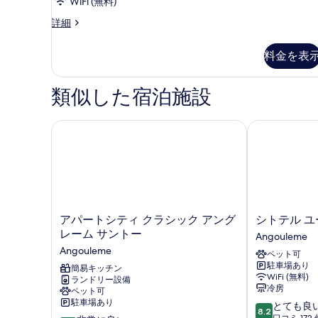
WiFi (無料)
べ
示
Double
詳細
て
す
Room
の
の
る
料金を表
詳
写
細
真
類似した宿泊施設
を
表
アパートシティ クラシック アングレーム サントー
シトテル ユ
示
す
る
ア
シ
アパートシティ クラシック アング
シトテル 
パ
ト
レーム サントー
Angouleme
ー
テ
Angouleme
ペット可
ト
ル
駐車場あり
シ
簡易キッチン
ユ
WiFi (無料)
ランドリー設備
テ
ー
冷房
ペット可
ィ
ロ
駐車場あり
10
とても良
ク
ピ
8.2