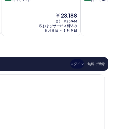
段
段
口コミ 29 件
口コミ 48 件
Bassac
Verteuil-
階
階
sur-
中
中
Charente
現
￥23,188
9.6、
9.0、
在
最
と
合計 ￥25,944
の
高
て
税およびサービス料込み
料
8 月 8 日 ～ 8 月 9 日
に
も
金
素
素
は
晴
晴
￥23,188
ら
ら
し
し
い、
い、
口
口
ログイン
無料で登録
コ
コ
ミ
ミ
29
48
件
件
件
件
の
の
口
口
コ
コ
ミ
ミ