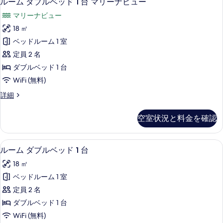
ルーム ダブルベッド 1 台 マリーナビュー
な
ー
客
マリーナビュー
ム
室
18 ㎡
ダ
の
ベッドルーム 1 室
ブ
絞
定員 2 名
り
ル
ダブルベッド 1 台
込
ベ
WiFi (無料)
み
ッ
条
ル
詳細
ド
件
ー
1
ム
空室状況と料金を確認
ダ
台
ブ
マ
ル
ルーム ダブルベッド 1 台 | 1 室
ル
7
ベ
リ
ルーム ダブルベッド 1 台
ー
ッ
ー
18 ㎡
ド
ム
ナ
1
ベッドルーム 1 室
ダ
台
ビ
定員 2 名
マ
ブ
ュ
リ
ダブルベッド 1 台
ル
ー
ー
WiFi (無料)
ナ
ベ