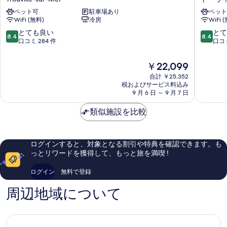
キ
ス
ペット可
駐車場あり
ペット
ュ
ド
WiFi (無料)
冷房
WiFi 
ー
ー
ル
ヴ
10
10
とても良い
とて
8.4
8.4
ト
ィ
段
段
口コミ 284 件
口コミ
ゥ
ル
階
階
ル
セ
中
中
現
￥22,099
ー
ン
8.4、
8.4、
在
ヴ
合計 ￥25,352
タ
と
と
の
税およびサービス料込み
ィ
ー
て
て
料
9 月 6 日 ～ 9 月 7 日
ル-
ド
も
も
金
シ
ー
良
良
は
類似施設を比較
ュ
ヴ
い、
い、
￥22,099
ル-
ィ
口
口
メ
ル
コ
コ
ー
シ
ミ
ミ
ログインすると、対象となる割引や特典を確認できます。も
ル
テ
284
1,006
っとリワードを獲得して、もっと旅を満喫 !
Trouville-
ィ
件
件
sur-
セ
件
件
ログイン
無料で登録
Mer
ン
の
の
タ
口
口
周辺地域について
ー
コ
コ
ミ
ミ