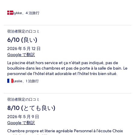
Lykke、4 泊旅行
宿泊者限定の口コミ
6/10 (良い)
2026 年 5 月 12 日
Google で翻訳
La piscine était hors service et ça n’était pas indiqué, pas de
bouilloire dans les chambres et pas de porte à la salle de bain. Le
personnel de l’hôtel était adorable et l’hôtel très bien situé.
Leslie、1 泊旅行
宿泊者限定の口コミ
8/10 (とても良い)
2026 年 5 月 9 日
Google で翻訳
Chambre propre et literie agréable Personnel à l’écoute Choix