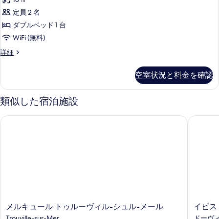
PORT
定員 2 名
VIEW
の
ダブルベッド 1 台
す
WiFi (無料)
べ
DOUBLE
詳細
ROOM
て
PORT
空室状況と料金を確認
の
VIEW
の
写
詳
類似した宿泊施設
真
細
を
メルキュール トゥルーヴィル-シュル-メール
イビス 
表
示
す
る
メ
イ
メルキュール トゥルーヴィル-シュル-メール
イビス
ル
ビ
Trouville-sur-Mer
ドーヴィ