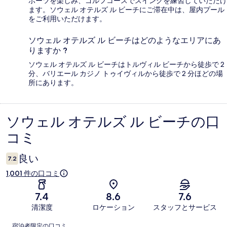
ポーツを楽しみ、ゴルフコースでスイングを練習していただけ
ます。ソウェル オテルズ ル ビーチにご滞在中は、屋内プール
をご利用いただけます。
ソウェル オテルズ ル ビーチはどのようなエリアにあ
りますか ?
ソウェル オテルズ ル ビーチはトルヴィル ビーチから徒歩で 2
分、バリエール カジノ トゥイヴィルから徒歩で 2 分ほどの場
所にあります。
ソウェル オテルズ ル ビーチの口
口
コミ
コ
ミ
良い
7.2
1,001 件の口コミ
7.4
8.6
7.6
清潔度
ロケーション
スタッフとサービス
口
宿泊者限定の口コミ