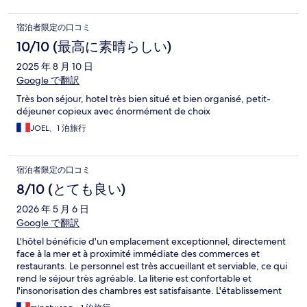
宿泊者限定の口コミ
10/10 (最高に素晴らしい)
2025 年 8 月 10 日
Google で翻訳
Très bon séjour, hotel très bien situé et bien organisé, petit-
déjeuner copieux avec énormément de choix
JOEL、1 泊旅行
宿泊者限定の口コミ
8/10 (とても良い)
2026 年 5 月 6 日
Google で翻訳
L'hôtel bénéficie d'un emplacement exceptionnel, directement
face à la mer et à proximité immédiate des commerces et
restaurants. Le personnel est très accueillant et serviable, ce qui
rend le séjour très agréable. La literie est confortable et
l'insonorisation des chambres est satisfaisante. L'établissement
dispose également d'une piscine intérieure très appréciable.