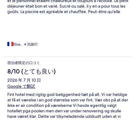
et le personnel étaient chaleureux et toujours à l'écoute. Le petit
déjeuner était bon et varié. Sucré ou salé, il y en a pour tous les
goûts. La piscine est agréable et chauffée. Peut-être qu'elle
sera un peu petite hors période estivale. La chambre était jolie
et propre et nous avions une vue magnifique sur la mer. Le
frigidaire et la cafetière étaient très appreciable. Cependant la
salle de bain et les toilettes sont un peu étroits. Il manque
quelques prises pour que tout le monde puisse recharger ses
appareils. Nous avons passé un excellent séjour.
Elisa、4 泊旅行
宿泊者限定の口コミ
8/10 (とても良い)
2026 年 7 月 10 日
Google で翻訳
Fint hotel med rigtig god beliggenhed tæt på alt. Vi var heldige
at få et værelse i en god størrelse som var fint. Vær obs på at der
ikke er air condition på værelserne Vi havde egentlig valgt
hotellet pga poolen men den var under renovering og skulle
have været klar. Dette var tilsyneladende udskudt uden at vi
havde fået besked hvilket jo var lidt ærgerligt Heldigvis var
vejret godt og stranden dejlig at bade på. Masser af gode
restauranter i området