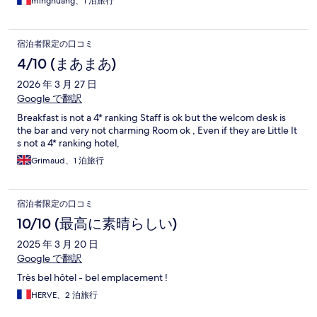
minghuang、1 泊旅行
Cependant, si l'état général est correct, certains équipements
restent assez basiques et l'ensemble apparaît quelque peu
ancien. Le rapport qualité-prix est donc perfectible compte
宿泊者限定の口コミ
tenu des prestations proposées.
4/10 (まあまあ)
2026 年 3 月 27 日
Google で翻訳
Breakfast is not a 4* ranking Staff is ok but the welcom desk is
the bar and very not charming Room ok , Even if they are Little It
s not a 4* ranking hotel,
Grimaud、1 泊旅行
宿泊者限定の口コミ
10/10 (最高に素晴らしい)
2025 年 3 月 20 日
Google で翻訳
Très bel hôtel - bel emplacement !
HERVE、2 泊旅行