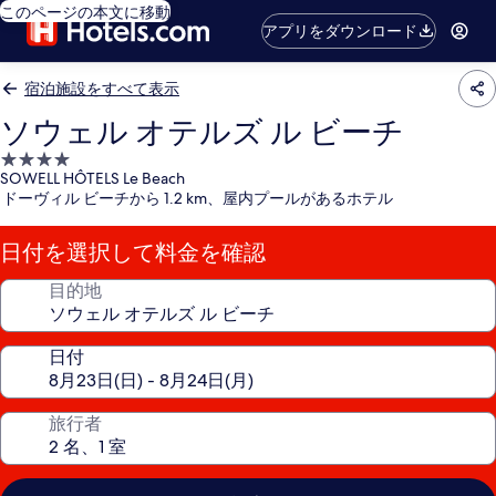
このページの本文に移動
アプリをダウンロード
宿泊施設をすべて表示
ソウェル オテルズ ル ビーチ
4.0
SOWELL HÔTELS Le Beach
つ
ドーヴィル ビーチから 1.2 km、屋内プールがあるホテル
星
宿
日付を選択して料金を確認
泊
施
目的地
設
日付
旅行者