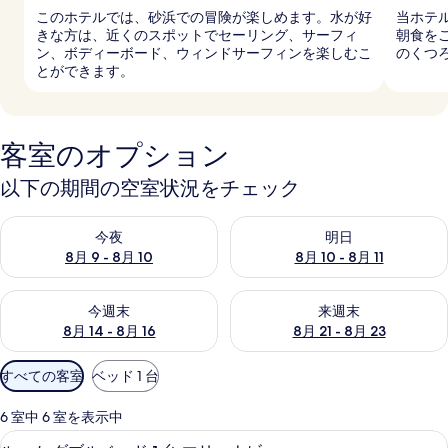
このホテルでは、砂浜での冒険が楽しめます。水が好
当ホテ
きな方は、近くのスポットでセーリング、サーフィ
朝食を
ン、ボディーボード、ウィンドサーフィンを楽しむこ
のくつ
とができます。
客室のオプション
以下の期間の空室状況をチェック
今夜 8月 9 - 8月 10 の空室状況をチェック
明日 8月 10 - 8月 11 の空
今夜
明日
8月 9 - 8月 10
8月 10 - 8月 11
今週末 8月 14 - 8月 16 の空室状況をチェック
来週末 8月 21 - 8月 23 の
今週末
来週末
8月 14 - 8月 16
8月 21 - 8月 23
利
すべての客室
ベッド 1 台
用
可
6 室中 6 室を表示中
能
ルーム ダブルベッド 1 台 マリーナビ
ル
5