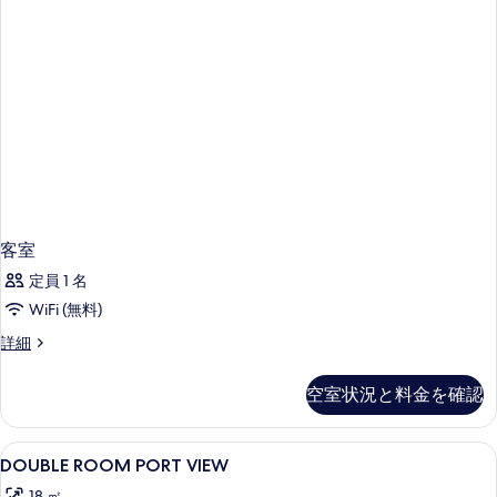
客室
定員 1 名
WiFi (無料)
客
詳細
室
の
空室状況と料金を確認
詳
細
DOUBLE
1 室のベッドルーム、ミニバー、セーフ
4
DOUBLE ROOM PORT VIEW
ROOM
18 ㎡