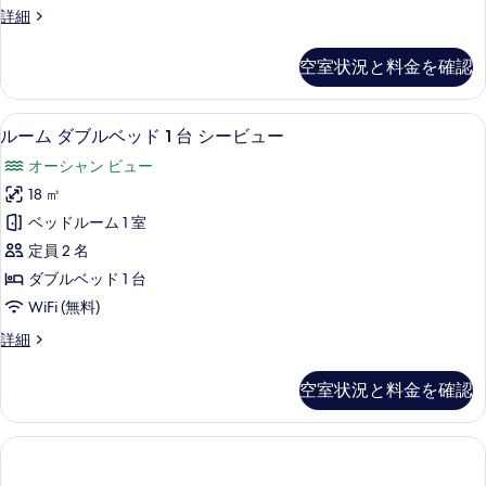
の
ビ
ル
詳細
ッ
ュ
ー
す
ー
ド
ム
べ
空室状況と料金を確認
の
ダ
1
詳
て
ブ
台
細
ル
の
1 室のベッドルーム、ミニバー、セーフ
ル
12
ベ
の
ルーム ダブルベッド 1 台 シービュー
写
ー
ッ
す
オーシャン ビュー
ド
真
ム
べ
1
18 ㎡
を
ダ
台
て
ベッドルーム 1 室
の
表
ブ
の
詳
定員 2 名
示
ル
細
写
ダブルベッド 1 台
す
ベ
真
WiFi (無料)
る
ッ
を
ル
詳細
ド
ー
表
1
ム
示
空室状況と料金を確認
ダ
台
す
ブ
シ
ル
る
ベ
ー
ッ