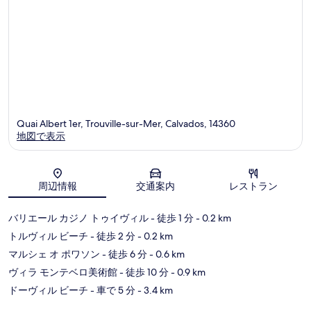
Quai Albert 1er, Trouville-sur-Mer, Calvados, 14360
地図で表示
地図
周辺情報
交通案内
レストラン
バリエール カジノ トゥイヴィル
- 徒歩 1 分
- 0.2 km
トルヴィル ビーチ
- 徒歩 2 分
- 0.2 km
マルシェ オ ポワソン
- 徒歩 6 分
- 0.6 km
ヴィラ モンテベロ美術館
- 徒歩 10 分
- 0.9 km
ドーヴィル ビーチ
- 車で 5 分
- 3.4 km