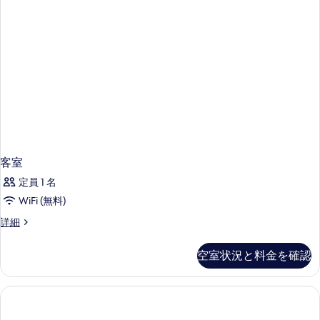
ビ
ド
ュ
1
台
ー
シ
の
ー
ビ
す
ュ
べ
ー
の
て
詳
の
細
写
客室
真
定員 1 名
を
WiFi (無料)
表
客
詳細
示
室
す
の
空室状況と料金を確認
る
詳
細