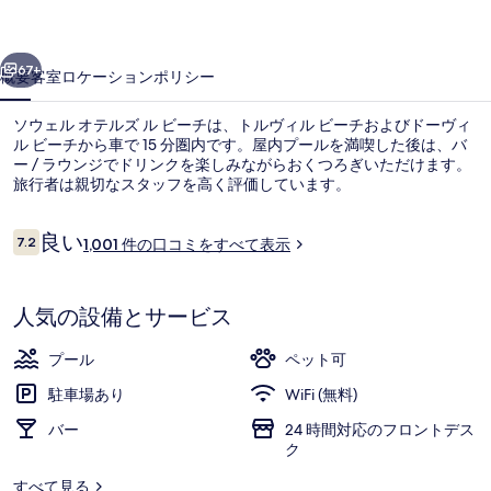
ル
前へ
次へ
ズ
67+
概要
客室
ロケーション
ポリシー
ル
ソウェル オテルズ ル ビーチは、トルヴィル ビーチおよびドーヴィ
ビ
ル ビーチから車で 15 分圏内です。屋内プールを満喫した後は、バ
ー / ラウンジでドリンクを楽しみながらおくつろぎいただけます。
ー
旅行者は親切なスタッフを高く評価しています。
チ
の
口
良い
7.2
1,001 件の口コミをすべて表示
10段階中7.2
コ
写
ミ
朝食 (ビュッフェ)、毎日提供 (有料)
真
人気の設備とサービス
ギ
プール
ペット可
ャ
駐車場あり
WiFi (無料)
ラ
バー
24 時間対応のフロントデス
リ
ク
ー
すべて見る