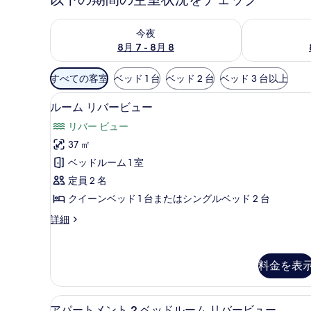
今夜 8月 7 - 8月 8 の空室状況をチェック
明日 8月 8 
今夜
8月 7 - 8月 8
利
すべての客室
ベッド 1 台
ベッド 2 台
ベッド 3 台以上
用
ルーム リバービュー | アイ
ル
可
6
ルーム リバービュー
ー
能
リバー ビュー
な
ム
37 ㎡
客
リ
ベッドルーム 1 室
室
バ
の
定員 2 名
ー
絞
クイーンベッド 1 台またはシングルベッド 2 台
ビ
り
ル
詳細
ュ
込
ー
み
ー
ム
条
リ
の
料金を表
バ
件
す
ー
ビ
べ
アパートメント 2 ベッドルーム 
ア
ュ
6
アパートメント 2 ベッドルーム リバービュー