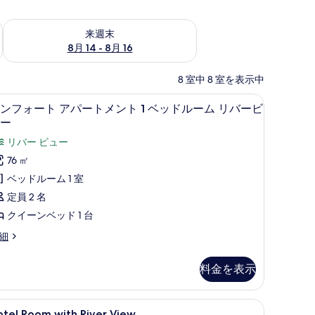
ェック
来週末 8月 14 - 8月 16 の空室状況をチェック
来週末
8月 14 - 8月 16
8 室中 8 室を表示中
イロン / アイロン台、WiFi、客室ごとに異なる装飾、客室ごとに異なるインテリ
コンフォート アパートメント 1 ベッドルーム
コ
7
ンフォート アパートメント 1 ベッドルーム リバービ
ン
ー
フ
リバー ビュー
ォ
76 ㎡
ー
ベッドルーム 1 室
ト
定員 2 名
ア
クイーンベッド 1 台
パ
細
ー
ト
料金を表示
メ
ン
D プレーヤー
アイロン / アイロン台、WiFi、客室ごとに異なる装飾、客室ごとに異なるインテ
otel
アイロン / アイロン台、WiFi、客室ごと
1
otel Room with River View