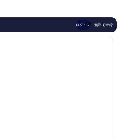
口
い、
ス
￥16,355
コ
口
ト
ミ
コ
サ
1,001
ミ
ー
ログイン
無料で登録
件
57
フ
件
件
ァ
の
件
ー
口
の
ズ
コ
口
パ
ミ
コ
ラ
ミ
ダ
イ
ス