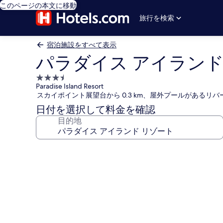
このページの本文に移動
旅行を検索
宿泊施設をすべて表示
パラダイス アイランド
3.5
Paradise Island Resort
つ
スカイポイント展望台から 0.3 km、屋外プールがあるリ
星
日付を選択して料金を確認
宿
目的地
泊
施
設
パ
ラ
ダ
イ
ス