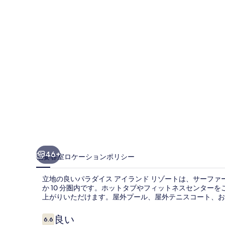
ア
イ
ラ
ン
ド
リ
ゾ
ー
ト
の
46+
概要
客室
ロケーション
ポリシー
写
立地の良いパラダイス アイランド リゾートは、サーファ
真
か 10 分圏内です。ホットタブやフィットネスセンターを
上がりいただけます。屋外プール、屋外テニスコート、お
ギ
ャ
口
良い
6.6
10段階中6.6