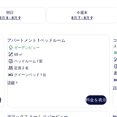
- 8月 9 の空室状況をチェック
今週末 8月 7 - 8月 9 の空室状況をチ
明日
今週末
8月 8 - 8月 9
8月 7 - 8月 9
ロン / アイロン台、WiFi、客室ごとに異なる装飾、客室ごとに異なるインテリア
アパートメント 1 ベッドルーム | ア
ア
7
アパートメント 1 ベッドルーム
コ
パ
ュ
ガーデンビュー
ー
65 ㎡
ト
ベッドルーム 1 室
メ
定員 2 名
ン
クイーンベッド 1 台
ト
ア
詳細
1
パ
コ
詳
ベ
ー
ン
ト
フ
ッ
示
料金を表示
メ
ォ
ド
ン
ー
ト
ル
ト
リバービュー | リビングルーム | 45 インチのテレビ (衛星放送視聴可)、DV
デラックス ルーム リバービュー | 
H
デ
1
1
ア
デラックス ルーム リバービュー
H