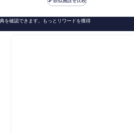
類似施設を比較
タ
良
￥12,524
ー
い、
ナ
口
シ
コ
典を確認できます。もっとリワードを獲得
ョ
ミ
ナ
327
ル
件
バ
件
ッ
の
ク
口
パ
コ
ッ
ミ
カ
ー
ホ
ス
テ
ル
サ
ー
フ
ァ
ー
ズ
パ