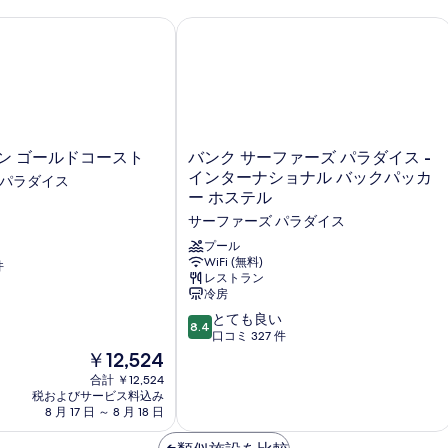
の
真
ン ゴールドコースト
バンク サーファーズ パラダイス - 
写
を
真
表
を
示
表
す
示
る
バ
ン ゴールドコースト
バンク サーファーズ パラダイス -
す
ン
インターナショナル バックパッカ
 パラダイス
る
ク
ー ホステル
サ
サーファーズ パラダイス
ー
フ
プール
ァ
WiFi (無料)
件
レストラン
ー
冷房
ズ
パ
10
とても良い
8.4
ラ
段
口コミ 327 件
ダ
階
現
￥12,524
イ
中
在
合計 ￥12,524
ス
8.4、
の
税およびサービス料込み
-
と
料
8 月 17 日 ～ 8 月 18 日
イ
て
金
ン
も
は