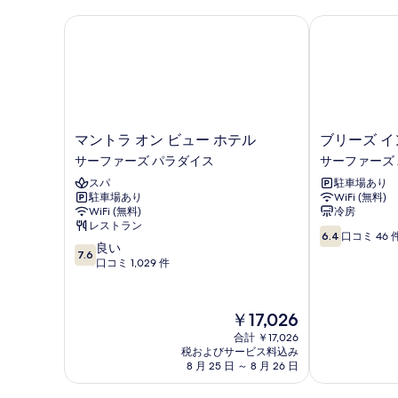
ュ
ビ
真
マントラ オン ビュー ホテル
ブリーズ イ
ー
ュ
を
ー
の
表
の
す
詳
示
べ
細
す
て
る
マ
ブ
マントラ オン ビュー ホテル
ブリーズ イ
の
ン
リ
サーファーズ パラダイス
サーファーズ
写
ト
ー
スパ
駐車場あり
ラ
ズ
真
駐車場あり
WiFi (無料)
オ
イ
を
WiFi (無料)
冷房
ン
ン
レストラン
10
表
ビ
ゴ
6.4
口コミ 46 
10
良い
段
ュ
ー
7.6
示
段
口コミ 1,029 件
階
ー
ル
階
す
中
ホ
ド
中
6.4、
テ
コ
る
7.6、
口
ル
ー
現
￥17,026
良
コ
サ
ス
在
合計 ￥17,026
い、
ミ
ー
ト
の
税およびサービス料込み
口
46
フ
サ
料
8 月 25 日 ～ 8 月 26 日
コ
件
ァ
ー
金
ミ
件
ー
フ
は