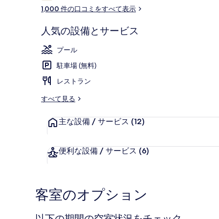
コ
ラ
1,000 件の口コミをすべて表示
ミ
リ
人気の設備とサービス
ー
屋外プール
プール
駐車場 (無料)
レストラン
すべて見る
主な設備 / サービス
(12)
便利な設備 / サービス
(6)
客室のオプション
以下の期間の空室状況をチェック