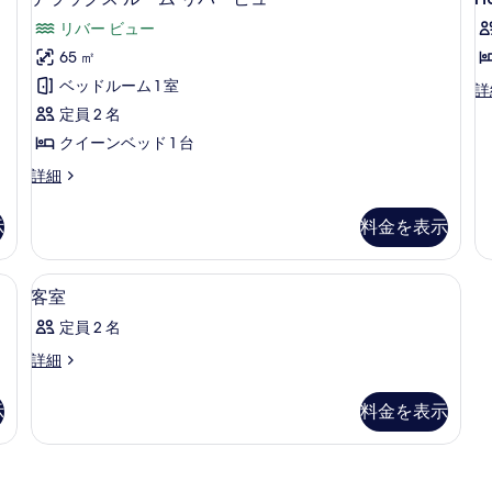
ー
R
ベ
ラ
パ
リバー ビュー
ム
ッ
1
ー
w
ッ
ド
ト
65 ㎡
R
の
ク
ル
メ
V
ベッドルーム 1 室
す
Ho
詳
ー
ン
ス
R
ム
ト
定員 2 名
べ
ル
wi
の
1
クイーンベッド 1 台
て
Ri
詳
ベ
ー
Vi
細
ッ
の
デ
詳細
ム
の
ド
ラ
写
詳
ル
リ
ッ
示
料金を表示
細
真
ー
ク
バ
ム
ス
を
ー
リ
ル
Fi、客室ごとに異なる装飾、客室ごとに異なるインテリア
アイロン / アイロン台、WiFi、客
客
表
バ
9
ー
客室
ビ
ー
室
ム
示
ュ
定員 2 名
ビ
リ
の
す
ュ
バ
ー
客
詳細
す
ー
ー
る
室
の
の
ビ
べ
の
詳
示
料金を表示
ュ
す
詳
て
細
ー
細
べ
の
の
て
詳
写
細