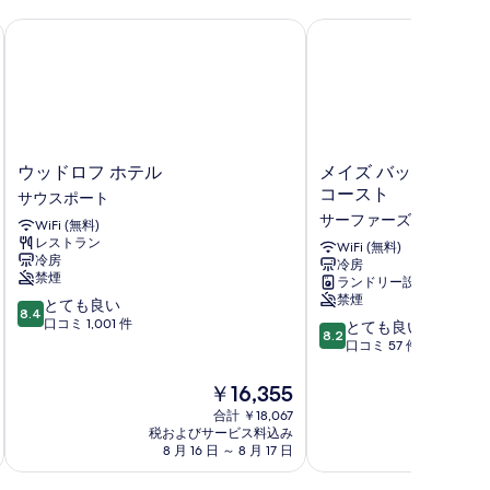
の
インターナショナル バックパッカー ホステル
ウッドロフ ホテル
メイズ バックパッカー
写
真
を
表
示
ウ
メ
ウッドロフ ホテル
メイズ バックパッカ
ッ
イ
コースト
す
サウスポート
ド
ズ
サーファーズ パラダイ
る
WiFi (無料)
ロ
バ
レストラン
フ
ッ
WiFi (無料)
冷房
冷房
ホ
ク
禁煙
ランドリー設備
テ
パ
禁煙
10
とても良い
ル
ッ
8.4
段
口コミ 1,001 件
10
サ
カ
とても良い
8.2
階
段
ウ
ー
口コミ 57 件
中
階
ス
ズ
8.4、
中
ポ
ゴ
現
￥16,355
と
8.2、
ー
ー
在
合計 ￥18,067
て
と
ト
ル
の
税およびサービス料込み
税およ
も
て
ド
料
8 月 16 日 ～ 8 月 17 日
8 月 
良
も
コ
金
い、
良
ー
は