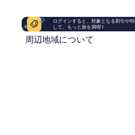
1,029
の
ズ
ァ
￥17,026
件
口
パ
ー
件
コ
ラ
ズ
の
ミ
ダ
パ
ログインすると、対象となる割引や特
口
イ
ラ
して、もっと旅を満喫 !
コ
ス
ダ
ミ
イ
周辺地域について
ス