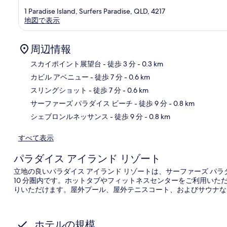
ラ
1 Paradise Island, Surfers Paradise, QLD, 4217
ダ
地図で表示
イ
ス
周辺情報
スカイポイント展望台
- 徒歩 3 分
- 0.3 km
カビル アベニュー
- 徒歩 7 分
- 0.6 km
地
スリングショット
- 徒歩 7 分
- 0.6 km
サーファーズ パラダイス ビーチ
- 徒歩 9 分
- 0.8 km
シェブロンルネッサンス
- 徒歩 9 分
- 0.8 km
すべて表示
パラダイス アイランド リゾート
立地の良いパラダイス アイランド リゾートは、サーファーズ パ
10 分圏内です。ホットタブやフィットネスセンターをご利用いただ
りいただけます。屋外プール、屋外テニスコート、およびサウナな
ホテルの規模