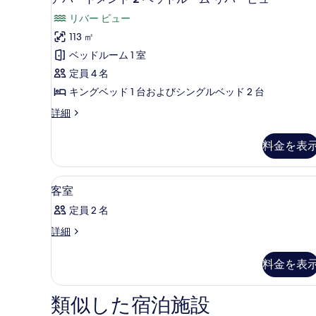
て
ー
パ
リバー ビュー
の
の
ー
詳
113 ㎡
写
ト
細
ベッドルーム 1 室
真
メ
定員 4 名
を
ン
キングベッド 1 台およびシングルベッド 2 台
表
ト
ア
詳細
示
2
パ
す
ベ
ー
料金を表
ト
る
ッ
メ
ド
ン
アイロン / アイロン台、Wi
客
6
ト
ル
客室
室
2
ー
定員 2 名
ベ
の
ム
ッ
客
詳細
す
ド
室
リ
ル
べ
の
バ
料金を表
ー
詳
て
ム
ー
細
リ
の
類似した宿泊施設
ビ
バ
写
ー