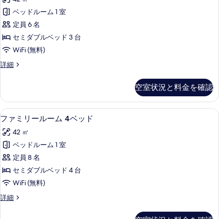
煙
ル
ペ
ー
の
ベッドルーム 1 室
リ
ム
す
定員 6 名
禁
ア
煙
べ
セミダブルベッド 3 台
ト
の
て
WiFi (無料)
詳
リ
の
細
ス
詳細
プ
ー
写
ル
ペ
空室状況と料金を確認
真
リ
ル
ア
を
ー
ト
ファミリールーム 4ベッド | セーフ
フ
表
10
リ
ファミリールーム 4ベッド
ム
ァ
プ
示
禁
42 ㎡
ル
ミ
す
ル
煙
ベッドルーム 1 室
リ
る
ー
の
定員 8 名
ム
ー
禁
す
セミダブルベッド 4 台
ル
煙
べ
WiFi (無料)
の
ー
て
詳
フ
詳細
ム
細
ァ
の
4
ミ