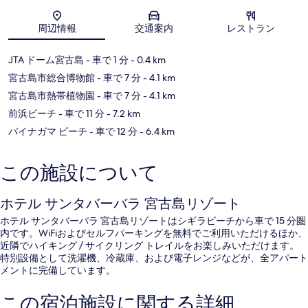
地図
周辺情報
交通案内
レストラン
JTA ドーム宮古島
- 車で 1 分
- 0.4 km
宮古島市総合博物館
- 車で 7 分
- 4.1 km
宮古島市熱帯植物園
- 車で 7 分
- 4.1 km
前浜ビーチ
- 車で 11 分
- 7.2 km
パイナガマ ビーチ
- 車で 12 分
- 6.4 km
この施設について
ホテル サンタバーバラ 宮古島リゾート
ホテル サンタバーバラ 宮古島リゾートはシギラビーチから車で 15 分圏
内です。WiFiおよびセルフパーキングを無料でご利用いただけるほか、
近隣でハイキング / サイクリング トレイルをお楽しみいただけます。
特別設備として洗濯機、冷蔵庫、および電子レンジなどが、全アパート
メントに完備しています。
この宿泊施設に関する詳細