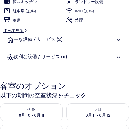
簡易キッチン
ランドリー設備
写
駐車場 (無料)
WiFi (無料)
真
冷房
禁煙
ギ
すべて見る
ャ
主な設備 / サービス
(2)
ラ
リ
便利な設備 / サービス
(6)
ー
客室のオプション
以下の期間の空室状況をチェック
今夜 8月 10 - 8月 11 の空室状況をチェック
明日 8月 11 - 8月 12 の空
今夜
明日
8月 10 - 8月 11
8月 11 - 8月 12
今週末 8月 14 - 8月 16 の空室状況をチェック
来週末 8月 21 - 8月 23 の