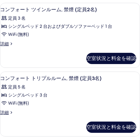
ル
示
ツ
セーフティボックス (室内)、デスク
コ
真
2
イ
コンフォート ツインルーム, 禁煙 (定員2名)
ー
す
ン
ン
を
ム,
定員 3 名
る
ル
フ
表
ー
禁
シングルベッド 2 台およびダブルソファーベッド 1 台
ォ
示
ム,
煙
WiFi (無料)
禁
ー
す
煙
(定
コ
詳細
ト
る
(定
ン
員
員
ツ
フ
空室状況と料金を確認
2
2
ォ
イ
名)
名)
ー
の
ン
ト
の
セーフティボックス (室内)、デスク
コ
詳
6
ツ
コンフォート トリプルルーム, 禁煙 (定員3名)
ル
細
す
ン
イ
ー
定員 5 名
ン
べ
フ
ル
ム,
シングルベッド 3 台
て
ォ
ー
禁
WiFi (無料)
ム,
の
ー
禁
煙
コ
詳細
写
ト
煙
ン
(定
(定
真
ト
フ
空室状況と料金を確認
員
員
ォ
を
リ
2
ー
2
表
名)