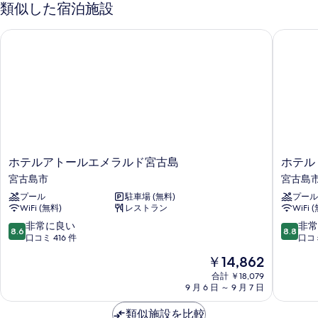
プ
ト
類似した宿泊施設
名)
の
ト
示
ル
詳
の
リ
す
ホテルアトールエメラルド宮古島
ホテル・
ル
細
プ
す
ル
る
ー
べ
ル
ム,
ー
て
ム,
禁
の
禁
煙
煙
写
(定
(定
真
員
員
を
3
ホ
ホ
ホテルアトールエメラルド宮古島
ホテル
3
名)
表
テ
テ
宮古島市
宮古島
の
名)
ル
ル・
示
詳
プール
駐車場 (無料)
プール
ア
ト
の
細
WiFi (無料)
レストラン
WiFi 
す
ト
リ
す
ー
フ
10
10
非常に良い
非常
る
8.6
8.8
べ
ル
ィ
段
段
口コミ 416 件
口コミ
エ
ー
階
階
て
現
￥14,862
メ
ト
中
中
在
の
ラ
宮
8.6、
8.8、
合計 ￥18,079
の
ル
9 月 6 日 ～ 9 月 7 日
古
非
非
写
料
ド
島
常
常
金
真
宮
類似施設を比較
リ
に
に