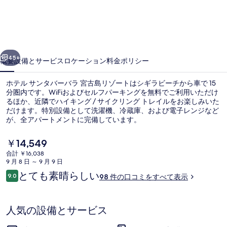
ン
タ
バ
前へ
次へ
ー
45+
概要
設備とサービス
ロケーション
料金
ポリシー
バ
ホテル サンタバーバラ 宮古島リゾートはシギラビーチから車で 15
ラ
分圏内です。WiFiおよびセルフパーキングを無料でご利用いただけ
るほか、近隣でハイキング / サイクリング トレイルをお楽しみいた
宮
だけます。特別設備として洗濯機、冷蔵庫、および電子レンジなど
古
が、全アパートメントに完備しています。
島
現
￥14,549
在
リ
合計 ￥16,038
の
9 月 8 日 ～ 9 月 9 日
コンフォート トリプルルーム 禁煙 |
ゾ
料
口
とても素晴らしい
9.0
98 件の口コミをすべて表示
金
10段階中9.0
ー
コ
は
ミ
￥14,549
ト
で
人気の設備とサービス
す
の