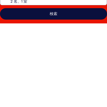
検索
ホ
テ
ル
サ