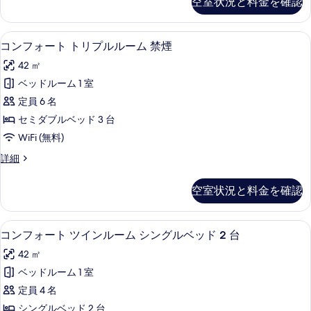
空室状況と料金を確認
写
リ
ベ
ー
真
ッ
ル
コンフォート トリプルルーム 禁煙 |
コ
を
10
ー
ド
コンフォート トリプルルーム 禁煙
ン
ム
表
の
42 ㎡
4
フ
示
す
ベ
ベッドルーム 1 室
ォ
す
ッ
べ
定員 6 名
ド
ー
る
て
の
セミダブルベッド 3 台
ト
詳
の
WiFi (無料)
細
ト
写
コ
詳細
リ
ン
真
プ
フ
を
空室状況と料金を確認
ォ
ル
表
ー
ル
ト
示
セーフティボックス (室内)、デスク
コ
9
ト
コンフォート ツインルーム シングルベッド 2 台
ー
す
ン
リ
ム
42 ㎡
プ
る
フ
ル
禁
ベッドルーム 1 室
ォ
ル
煙
定員 4 名
ー
ー
ム
の
シングルベッド 2 台