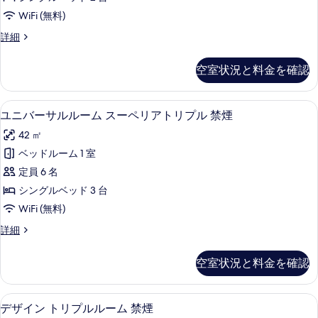
ト
禁
す
WiFi (無料)
煙
ツ
べ
の
コ
詳細
イ
詳
ン
て
細
ン
フ
空室状況と料金を確認
の
ォ
ル
ー
写
ー
ト
セーフティボックス (室内)、デスク
ユ
真
7
ツ
ユニバーサルルーム スーペリアトリプル 禁煙
ム
ニ
イ
を
シ
42 ㎡
ン
バ
表
ル
ン
ベッドルーム 1 室
ー
示
ー
グ
定員 6 名
ム
サ
す
シ
ル
シングルベッド 3 台
ル
る
ン
ベ
WiFi (無料)
グ
ル
ッ
ル
ユ
詳細
ー
ベ
ニ
ド
ッ
ム
バ
空室状況と料金を確認
2
ド
ー
ス
2
台
サ
ー
台
ル
の
デザイン トリプルルーム 禁煙 | セ
デ
の
11
ル
デザイン トリプルルーム 禁煙
ペ
詳