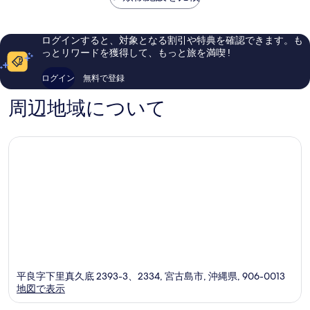
は
古
ゾ
良
良
を
￥14,862
島
ー
い、
い、
表
宮
ト
口
口
ログインすると、対象となる割引や特典を確認できます。も
古
宮
コ
コ
示
っとリワードを獲得して、もっと旅を満喫 !
島
古
ミ
ミ
す
市
島
416
593
ログイン
無料で登録
る
市
件
件
件
件
周辺地域について
の
の
口
口
コ
コ
ミ
ミ
平良字下里真久底 2393-3、2334, 宮古島市, 沖縄県, 906-0013
地図で表示