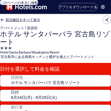
このページの本文に移動
アプリをダウンロード
宿泊施設をすべて表示
アパートメント 1 室貸切
ホテル サンタバーバラ 宮古島リゾ
ート
3.0
Hotel Santa Barbara Miyakojima Resort
つ
宮古島市にある簡易キッチンと暖炉を備えたアパートメント
星
宿
日付を選択して料金を確認
泊
施
目的地
設
日付
旅行者