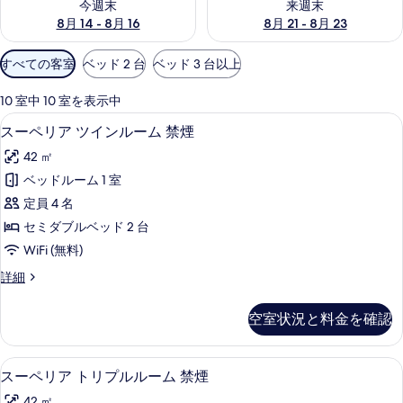
今週末
来週末
8月 14 - 8月 16
8月 21 - 8月 23
利
すべての客室
ベッド 2 台
ベッド 3 台以上
用
可
10 室中 10 室を表示中
能
スーペリア ツインルーム 禁煙 | セ
ス
9
スーペリア ツインルーム 禁煙
な
ー
客
42 ㎡
ペ
室
ベッドルーム 1 室
リ
の
定員 4 名
ア
絞
セミダブルベッド 2 台
り
ツ
WiFi (無料)
込
イ
み
ス
詳細
ン
ー
条
ル
ペ
件
空室状況と料金を確認
リ
ー
ア
ム
ツ
スーペリア トリプルルーム 禁煙 | 
ス
12
イ
スーペリア トリプルルーム 禁煙
禁
ー
ン
42 ㎡