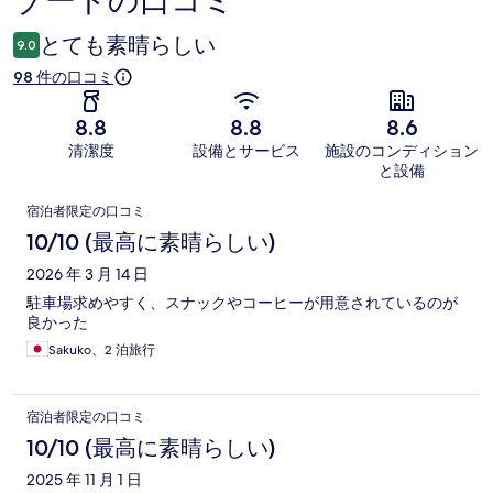
ゾートの口コミ
ミ
とても素晴らしい
9.0
98 件の口コミ
8.8
8.8
8.6
清潔度
設備とサービス
施設のコンディション
と設備
口
宿泊者限定の口コミ
コ
10/10 (最高に素晴らしい)
ミ
2026 年 3 月 14 日
駐車場求めやすく、スナックやコーヒーが用意されているのが
良かった
Sakuko、2 泊旅行
宿泊者限定の口コミ
10/10 (最高に素晴らしい)
2025 年 11 月 1 日