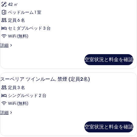
す
ザ
ー
リ
42 ㎡
細
ム
べ
イ
ス
ア
ベッドルーム 1 室
て
ン
ー
ト
定員 6 名
ペ
の
ト
リ
リ
セミダブルベッド 3 台
写
リ
ア
プ
WiFi (無料)
ト
真
プ
ル
リ
デ
詳細
を
ル
プ
ザ
禁
表
ル
ル
イ
空室状況と料金を確認
煙
禁
ン
示
ー
煙
ト
の
す
ム
の
リ
セーフティボックス (室内)、デスク
ス
す
詳
5
プ
スーペリア ツインルーム, 禁煙 (定員2名)
る
禁
細
ー
ル
べ
煙
定員 3 名
ル
ペ
て
ー
の
シングルベッド 2 台
リ
の
ム
す
WiFi (無料)
禁
ア
写
煙
べ
ス
詳細
ツ
真
の
ー
て
詳
イ
ペ
を
空室状況と料金を確認
の
細
リ
ン
表
ア
写