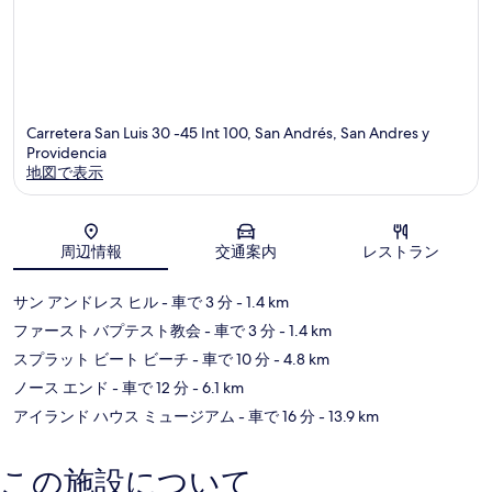
Carretera San Luis 30 -45 Int 100, San Andrés, San Andres y
Providencia
地図で表示
地図
周辺情報
交通案内
レストラン
サン アンドレス ヒル
- 車で 3 分
- 1.4 km
ファースト バプテスト教会
- 車で 3 分
- 1.4 km
スプラット ビート ビーチ
- 車で 10 分
- 4.8 km
ノース エンド
- 車で 12 分
- 6.1 km
アイランド ハウス ミュージアム
- 車で 16 分
- 13.9 km
この施設について