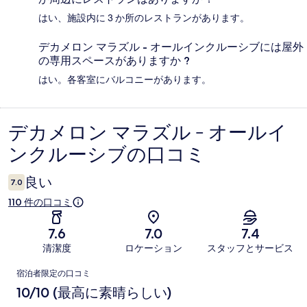
はい、施設内に 3 か所のレストランがあります。
デカメロン マラズル - オールインクルーシブには屋外
の専用スペースがありますか ?
はい。各客室にバルコニーがあります。
デカメロン マラズル - オールイ
口
ンクルーシブの口コミ
コ
ミ
良い
7.0
110 件の口コミ
7.6
7.0
7.4
清潔度
ロケーション
スタッフとサービス
口
宿泊者限定の口コミ
コ
10/10 (最高に素晴らしい)