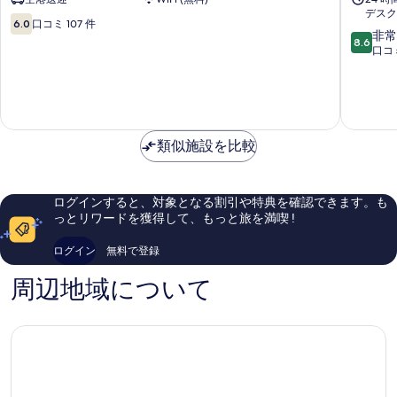
ン
ラ
デスク
サ
ン
10
6.0
口コミ 107 件
10
ン
ド・
非常
段
8.6
段
ル
カ
口コミ
階
階
イ
リ
中
中
ス
ブ
6.0、
8.6、
-
San
口
非
オ
Andrés
コ
常
ー
ミ
類似施設を比較
に
ル
107
良
イ
件
い、
ン
件
口
ク
の
ログインすると、対象となる割引や特典を確認できます。も
コ
ル
口
っとリワードを獲得して、もっと旅を満喫 !
ミ
ー
コ
105
シ
ミ
ログイン
無料で登録
件
ブ
件
San
周辺地域について
の
Andrés
口
コ
ミ