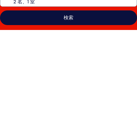
検索
デ
カ
メ
ロ