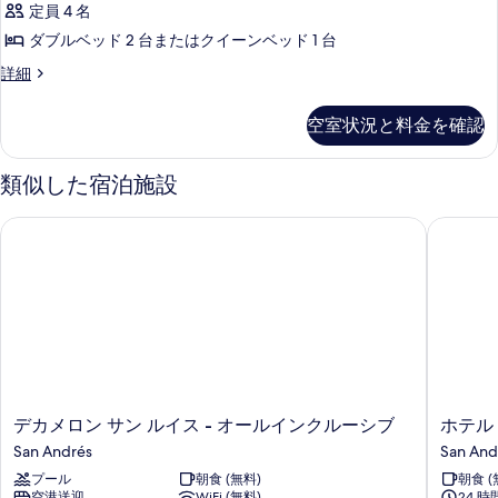
す
定員 4 名
ー
る
ダブルベッド 2 台またはクイーンベッド 1 台
ド
ス
詳細
ル
タ
ー
ン
空室状況と料金を確認
ダ
ム
ー
の
ド
類似した宿泊施設
ル
す
ー
デカメロン サン ルイス - オールインクルーシブ
ホテル・
べ
ム
の
て
詳
の
細
写
真
を
表
デ
ホ
デカメロン サン ルイス - オールインクルーシブ
ホテル
示
カ
テ
San Andrés
San And
す
メ
ル・
プール
朝食 (無料)
朝食 (
ロ
グ
る
空港送迎
WiFi (無料)
24 