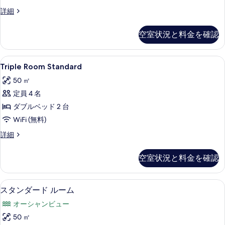
て
Quadruple
詳細
Room
の
Standard
空室状況と料金を確認
写
の
詳
真
細
Triple
セーフティボックス (室内)、遮光カ
を
7
Triple Room Standard
Room
表
50 ㎡
Standard
示
定員 4 名
の
す
ダブルベッド 2 台
す
る
WiFi (無料)
べ
て
Triple
詳細
Room
の
Standard
空室状況と料金を確認
写
の
詳
真
細
スタンダード ルーム | セーフティボ
ス
を
15
スタンダード ルーム
タ
表
オーシャンビュー
ン
示
50 ㎡
ダ