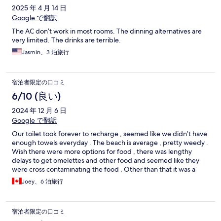
2025 年 4 月 14 日
Google で翻訳
The AC don’t work in most rooms. The dinning alternatives are
very limited. The drinks are terrible.
Jasmin、3 泊旅行
宿泊者限定の口コミ
6/10 (良い)
2024 年 12 月 6 日
Google で翻訳
Our toilet took forever to recharge , seemed like we didn’t have
enough towels everyday . The beach is average , pretty weedy .
Wish there were more options for food , there was lengthy
delays to get omelettes and other food and seemed like they
were cross contaminating the food . Other than that it was a
decent hotel the entertainment was good
Joey、6 泊旅行
宿泊者限定の口コミ