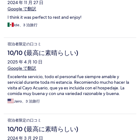
ミ
2024 年 11 月 27 日
Google で翻訳
I think it was perfect to rest and enjoy!
Ide、3 泊旅行
宿泊者限定の口コミ
10/10 (最高に素晴らしい)
2025 年 4 月 10 日
Google で翻訳
Excelente servicio, todo el personal fue siempre amable y
servicial durante toda mi estancia. Recomiendo mucho hacer la
visita al Cayo Acuario, que ya es incluida con el hospedaje. La
comida muy buena y con una variedad razonable y buena.
Jairo、3 泊旅行
宿泊者限定の口コミ
10/10 (最高に素晴らしい)
2024 年 3 月 29 日