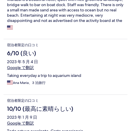
bridge walk to bar on boat dock. Staff was friendly. There is only
a small man made sand area with access to ocean but no real
beach. Entertaining at night was very mediocre, very
disappointing and not as advertised on the activity board at the
hotel. The drinks at the bar are almost a completely ripooff. The
worst cocktails we have ever drinken. No name brands liquor.
宿泊者限定の口コミ
6/10 (良い)
2023 年 5 月 4 日
Google で翻訳
Taking everyday a trip to aquarium island
Ana Maria、3 泊旅行
宿泊者限定の口コミ
10/10 (最高に素晴らしい)
2023 年 1 月 9 日
Google で翻訳