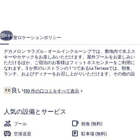
ン
マ
ラ
前へ
次へ
ズ
64+
概要
客室
ロケーション
ポリシー
ル
デカメロン マラズル - オールインクルーシブでは、敷地内で水上ス
-
キーやカヤックをお楽しみいただけます。屋外プールをお楽しみい
オ
ただけるほか、ご宿泊のお客様はフィットネスセンターをご利用に
なれます。3 か所のレストランの 1 つであるLa Terrazaでは、朝食、
ー
ランチ、およびディナーをお召し上がりいただけます。その他の設
備としてナイトクラブ、プールサイドバー、および子供用プールな
ル
どが、このオールインクルーシブ宿泊施設に備わっています。
口
良い
7.0
110 件の口コミをすべて表示
イ
10段階中7.0
コ
ミ
ン
屋外プール
人気の設備とサービス
ク
ル
プール
朝食 (無料)
ー
空港送迎
駐車場 (無料)