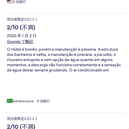
3 泊旅行
宿泊者限定の口コミ
2/10 (不満)
2026 年 1 月 2 日
Google で翻訳
O Hotel é bonito, porém a manutenção é péssima. A estrutura
dos banheiros é velha, a manutenção é precária, a pia solta, o
chuveiro entupido e sem opção de água quente em alguns
momentos, a descarga não funciona corretamente e a sensação
da agua deixar sempre grudando. O ar condicionado em
situações precárias de limpeza e manutenção deixando um
cheiro horrível no quarto. Os móveis são antigos e não são
conservados. O hotel não tem acesso à praia diretamente,
somente um píer e a piscina para banho. O sinal da internet não
funciona bem nos quartos, somente nas áreas externas. O
cardápio da comida é repetitivo e enjoa após alguns dias. As
Adriana Lucia、4 泊旅行
informações da estadia são passadas rapidamente no check in
porém não é entregue nada impresso para consultas
posteriores, o que deixa margem de dúvida em questão de
宿泊者限定の口コミ
reserva de passeios e locais para visita. A água da piscina estava
2/10 (不満)
verde em alguns momentos. Em várias situações os funcionários