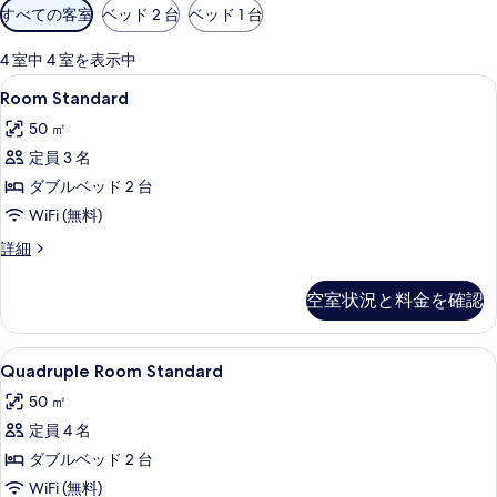
利
すべての客室
ベッド 2 台
ベッド 1 台
用
可
4 室中 4 室を表示中
能
Room
セーフティボックス (室内)、遮光カ
6
Room Standard
な
Standard
客
50 ㎡
の
室
定員 3 名
す
の
ダブルベッド 2 台
べ
絞
WiFi (無料)
て
り
Room
詳細
込
の
Standard
み
写
の
条
空室状況と料金を確認
詳
真
件
細
を
Quadruple
セーフティボックス (室内)、遮光カ
表
6
Quadruple Room Standard
Room
示
50 ㎡
Standard
す
定員 4 名
の
る
ダブルベッド 2 台
す
WiFi (無料)
べ