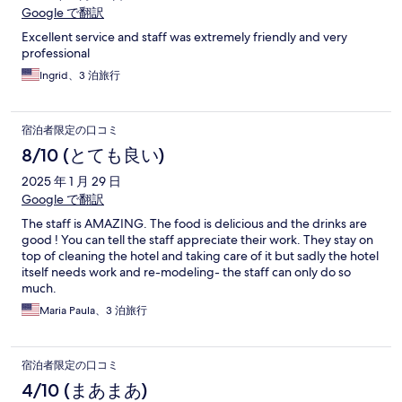
Google で翻訳
Excellent service and staff was extremely friendly and very
professional
Ingrid、3 泊旅行
宿泊者限定の口コミ
8/10 (とても良い)
2025 年 1 月 29 日
Google で翻訳
The staff is AMAZING. The food is delicious and the drinks are
good ! You can tell the staff appreciate their work. They stay on
top of cleaning the hotel and taking care of it but sadly the hotel
itself needs work and re-modeling- the staff can only do so
much.
Maria Paula、3 泊旅行
宿泊者限定の口コミ
4/10 (まあまあ)