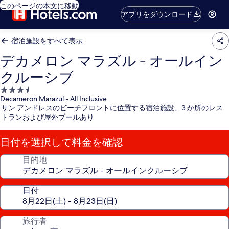
このページの本文に移動
アプリをダウンロード
宿泊施設をすべて表示
デカメロン マラズル - オールイン
クルーシブ
3.5
Decameron Marazul - All Inclusive
つ
サン アンドレスのビーチフロントに位置する宿泊施設、3 か所のレス
星
トランおよび屋外プールあり
宿
泊
日付を選択して料金を確認
施
設
目的地
日付
旅行者