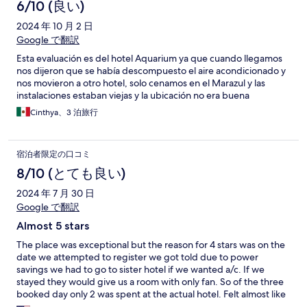
6/10 (良い)
2024 年 10 月 2 日
Google で翻訳
Esta evaluación es del hotel Aquarium ya que cuando llegamos
nos dijeron que se había descompuesto el aire acondicionado y
nos movieron a otro hotel, solo cenamos en el Marazul y las
instalaciones estaban viejas y la ubicación no era buena
Cinthya、3 泊旅行
宿泊者限定の口コミ
8/10 (とても良い)
2024 年 7 月 30 日
Google で翻訳
Almost 5 stars
The place was exceptional but the reason for 4 stars was on the
date we attempted to register we got told due to power
savings we had to go to sister hotel if we wanted a/c. If we
stayed they would give us a room with only fan. So of the three
booked day only 2 was spent at the actual hotel. Felt almost like
a bait and switch.