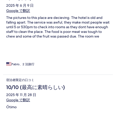
estavam de cara fechada e sem ânimo para o atendimento.
2025 年 6 月 9 日
Google で翻訳
The pictures to this place are decieving. The hotel is old and
falling apart. The service was awful, they make most people wait
until 5 or 530pm to check into rooms as they dont have enough
staff to clean the place. The food is poor meat was tough to
chew and some of the fruit was passed due. The room we
stayed in the AC did not work and you can see mold build up as
the dont clean the vents. We had to argue with the hotel
manager until finally at 12AM they gave up another room. Its by
far the worst hotel we have ever stayed at. This hotel is
deceiving so please dont go by the pictures it says it has a
private beach and yes they have a small piece however you cant
Pablo、2 泊旅行
swim there because its full of seaweed and they only have one
person with a wheel barrael removing the seaweed. At no time
can the beach be used as the water looks black due to so much
宿泊者限定の口コミ
seaweed, Horribel hotel they should be ashamed to provide
10/10 (最高に素晴らしい)
such bad service.
2025 年 11 月 28 日
Google で翻訳
Ótimo