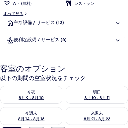
シ
WiFi (無料)
レストラン
ブ
すべて見る
の
主な設備 / サービス
(12)
写
真
便利な設備 / サービス
(6)
ギ
ャ
客室のオプション
ラ
リ
以下の期間の空室状況をチェック
ー
今夜 8月 9 - 8月 10 の空室状況をチェック
明日 8月 10 - 8月 11 の空
今夜
明日
8月 9 - 8月 10
8月 10 - 8月 11
今週末 8月 14 - 8月 16 の空室状況をチェック
来週末 8月 21 - 8月 23 の
今週末
来週末
8月 14 - 8月 16
8月 21 - 8月 23