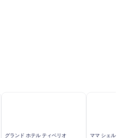
ベ
ッ
ド
台
の
す
べ
て
の
写
真
グランド ホテル ティベリオ
ママ シェルター ローマ
を
表
示
す
る
グ
マ
グランド ホテル ティベリオ
ママ シェルター ロー