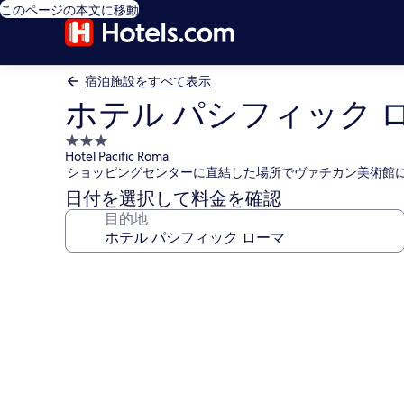
このページの本文に移動
宿泊施設をすべて表示
ホテル パシフィック 
3.0
Hotel Pacific Roma
つ
ショッピングセンターに直結した場所でヴァチカン美術館
星
日付を選択して料金を確認
宿
目的地
泊
施
設
ホ
テ
ル
パ
シ