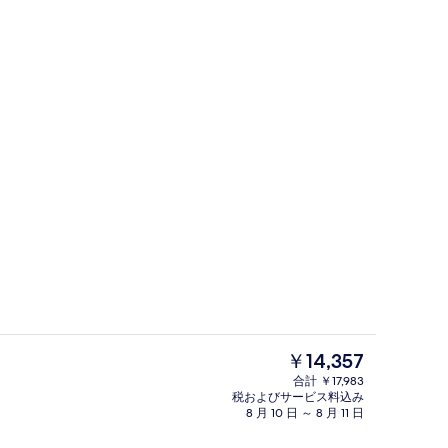
ート テラス | テラス / パティオ
スーペリア トリプルルーム | 高級
現
￥14,357
在
合計 ￥17,983
の
税およびサービス料込み
朝食、ディナーに営業
料
8 月 10 日 ～ 8 月 11 日
金
は