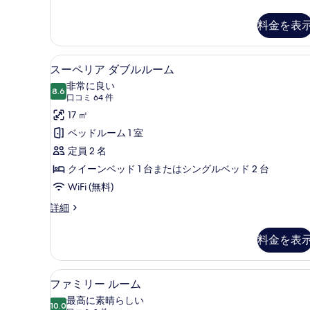
件
テ
ト
ィ
料金を表
テ
ス
タ
ラ
ジ
スーペリア ダブルルーム | 
ス
ス
10
オ
スーペリア ダブルルーム
ー
ス
の
非常に良い
イ
8.6
10 点中 8.6
ペ
(口
す
口コミ 64 件
ー
コ
リ
17 ㎡
べ
ト
ミ
テ
ア
ベッドルーム 1 室
て
ラ
64
ダ
定員 2 名
の
ス
件)
の
ブ
クイーンベッド 1 台またはシングルベッド 2 台
写
詳
ル
WiFi (無料)
真
細
ル
を
ス
詳細
ー
ー
表
ペ
料金を表
ム
示
リ
ア
の
す
ダ
ファミリー ルーム | 高級寝
フ
す
る
4
ブ
ファミリー ルーム
ァ
ル
べ
最高に素晴らしい
ル
10.0
10 点中 10.0