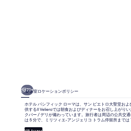
フ
ィ
ッ
ク
ロ
ー
マ
の
写
真
71+
概要
客室
ロケーション
ポリシー
ギ
ホテル パシフィック ローマは、サン ピエトロ大聖堂およ
ャ
供するIl Velieroでは朝食およびディナーをお召し上
クバー / デリが備わっています。旅行者は周辺の公共交
ラ
は 5 分で、ミリツィエ-アンジェリコ トラム停留所までは 1
リ
VIP Access