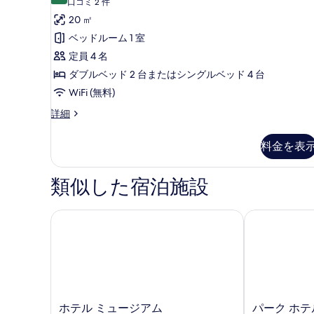
ミ
(口
て
口コミ 2 件
ー
コ
リ
20 ㎡
の
ム
ミ
の
ー
ベッドルーム 1 室
写
詳
2
ル
定員 4 名
真
細
件)
ー
ダブルベッド 2 台またはシングルベッド 4 台
を
ム
WiFi (無料)
表
の
示
フ
詳細
ァ
す
す
ミ
料金を表
べ
る
リ
ー
て
ル
類似した宿泊施設
の
ー
ム
写
の
ホテル ミュージアム
パーク ホテル
真
詳
を
細
表
示
す
ホ
パ
ホテル ミュージアム
パーク ホテ
る