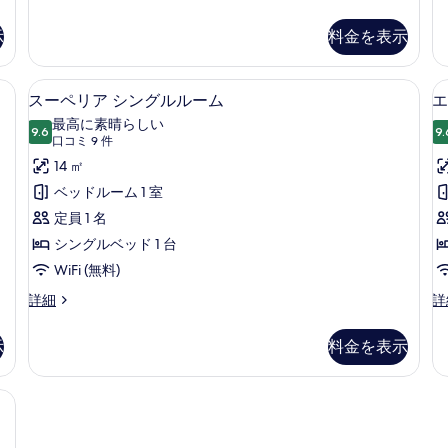
ス
ア
ペ
ス
リ
示
料金を表示
の
イ
ア
す
ー
ト
高級寝具、羽毛の掛け布団、ミニバー、デスク
スーペリア シングルルーム | 高級
ス
ト
リ
べ
6
スーペリア シングルルーム
エ
テ
プ
ー
て
最高に素晴らしい
ラ
ル
9.6
9.
10 点中 9.6
ペ
(口
の
口コミ 9 件
ス
ル
の
ー
コ
リ
14 ㎡
写
詳
ム
ミ
ア
ベッドルーム 1 室
真
細
の
9
詳
シ
定員 1 名
を
件)
細
ン
シングルベッド 1 台
表
グ
WiFi (無料)
示
ル
す
ス
エ
詳細
詳
ー
コ
ル
る
ペ
ノ
示
料金を表示
ー
リ
ミ
ア
ー
ム
シ
ダ
具、羽毛の掛け布団、ミニバー、デスク
の
ン
ブ
グ
ル
す
ル
ル