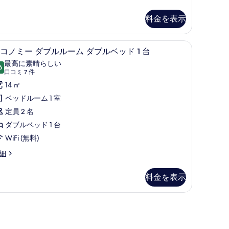
ー
料金を表示
ム
の
寝具、羽毛の掛け布団、ミニバー、デスク
エコノミー ダブルルーム ダブルベッド 1 台
エ
す
4
コノミー ダブルルーム ダブルベッド 1 台
コ
べ
最高に素晴らしい
6
10 点中 9.6
ノ
(口
て
口コミ 7 件
コ
ミ
14 ㎡
の
ミ
ー
ベッドルーム 1 室
写
7
ダ
定員 2 名
真
件)
ブ
ダブルベッド 1 台
を
ル
WiFi (無料)
表
ル
示
細
ー
す
料金を表示
ム
る
ダ
ブ
ル