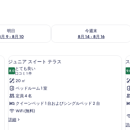
- 8月 10 の空室状況をチェック
今週末 8月 14 - 8月 16 の空室状況を
明日
今週末
8月 9 - 8月 10
8月 14 - 8月 16
ス | 高級寝具、羽毛の掛け布団、ミニバー、デスク
部屋からの景観
ジ
10
ジュニア スイート テラス
ス
ュ
とても良い
8.0
9.
10 点中 8.0
ニ
(口
口コミ 1 件
コ
ア
20 ㎡
ミ
ス
ベッドルーム 1 室
1
イ
定員 4 名
件)
ー
クイーンベッド 1 台およびシングルベッド 2 台
ト
WiFi (無料)
テ
ジ
詳細
ュ
ス
詳
ラ
ニ
ー