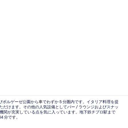
ジュニア スイ
びボルゲーゼ公園から車でわずか 5 分圏内です。イタリア料理を提
がりいただけます。その他の人気設備としてバー / ラウンジおよびスナッ
通機関が充実している点を気に入っています。地下鉄チプロ駅まで
フロント
4 分です。