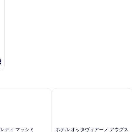
べ
ル
ー
て
ー
ム
ム
ダ
の
の
ブ
1
写
詳
ル
細
ベ
真
ッ
を
ド
1
表
台
示
の
示
詳
す
細
る
 ディ マッシミ
ホテル オッタヴィアーノ アウグスト
ホ
ル ディ マッシミ
ホテル オッタヴィアーノ アウグス