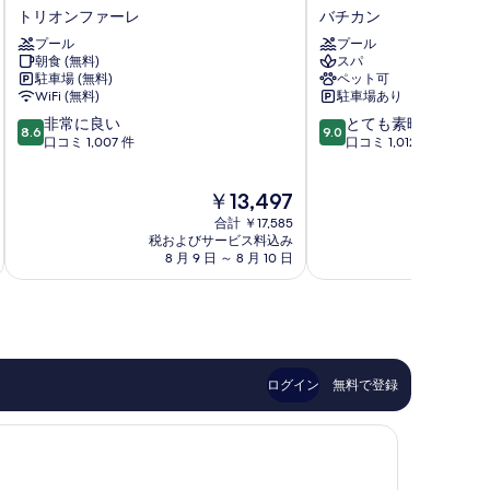
ラ
マ
トリオンファーレ
バチカン
ン
シ
プール
プール
ド
ェ
朝食 (無料)
スパ
ホ
ル
駐車場 (無料)
ペット可
テ
タ
WiFi (無料)
駐車場あり
ル
ー
10
10
非常に良い
とても素晴らしい
テ
ロ
8.6
9.0
段
段
口コミ 1,007 件
口コミ 1,012 件
ィ
ー
階
階
ベ
マ
中
中
リ
バ
現
￥13,497
8.6、
9.0、
オ
チ
在
非
と
ト
合計 ￥17,585
カ
の
常
て
税およびサービス料込み
税およ
リ
ン
料
8 月 9 日 ～ 8 月 10 日
8 月 
に
も
オ
金
良
素
ン
は
い、
晴
フ
￥13,497
口
ら
ァ
コ
し
ー
ミ
い、
レ
1,007
口
ログイン
無料で登録
件
コ
件
ミ
の
1,012
口
件
コ
件