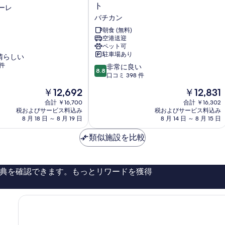
テ
ト
ーレ
ル
バチカン
オ
ッ
朝食 (無料)
空港送迎
タ
ペット可
ヴ
駐車場あり
晴らしい
ィ
 件
10
ア
非常に良い
8.8
段
ー
口コミ 398 件
階
ノ
現
現
￥12,692
￥12,831
中
ア
在
在
8.8、
合計 ￥16,700
ウ
合計 ￥16,302
の
の
税およびサービス料込み
税およびサービス料込み
非
グ
料
料
8 月 18 日 ～ 8 月 19 日
8 月 14 日 ～ 8 月 15 日
常
ス
金
金
に
ト
は
は
類似施設を比較
良
バ
￥12,692
￥12,831
い、
チ
口
カ
コ
ン
典を確認できます。もっとリワードを獲得
ミ
398
件
件
の
口