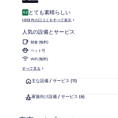
ー
口
とても素晴らしい
9.2
10段階中9.2
コ
施設の入り口
1,013 件の口コミをすべて表示
ミ
人気の設備とサービス
朝食 (無料)
ペット可
WiFi (無料)
すべて見る
主な設備 / サービス
(11)
家族向け設備 / サービス
(6)