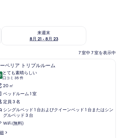
チェック
来週末 8月 21 - 8月 23 の空室状況をチェック
来週末
8月 21 - 8月 23
7 室中 7 室を表示中
スーペリア トリプルルーム | 高級寝具、羽
ス
10
ーペリア トリプルルーム
ー
とても素晴らしい
0
10 点中 9.0
ペ
(口
口コミ 35 件
コ
リ
20 ㎡
ミ
ア
ベッドルーム 1 室
35
ト
定員 3 名
件)
リ
シングルベッド 1 台およびクイーンベッド 1 台またはシン
グルベッド 3 台
プ
WiFi (無料)
ル
細
ル