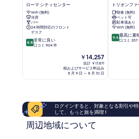
テ
ー
ローマ シティセンター
トリオンファ
ル
ク
WiFi (無料)
朝食 (無料)
ミ
ホ
冷房
ペット可
ュ
テ
バー
駐車場あり
ー
ル
24 時間対応のフロント
WiFi (無料)
ジ
デ
デスク
10
最高に素
ア
ィ
9.4
10
非常に良い
段
口コミ 357
ム
マ
8.8
段
口コミ 904 件
階
ロ
ッ
階
中
ー
シ
現
￥14,257
中
9.4、
マ
ミ
在
8.8、
最
シ
合計 ￥17,871
ト
の
非
高
税およびサービス料込み
テ
リ
料
常
8 月 9 日 ～ 8 月 10 日
に
ィ
オ
金
に
素
セ
ン
は
良
晴
ン
フ
￥14,257
い、
ら
タ
ァ
口
し
ー
ー
コ
い、
レ
ログインすると、対象となる割引や特
ミ
口
して、もっと旅を満喫 !
904
コ
件
ミ
周辺地域について
件
357
の
件
口
件