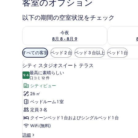
客室のオプション
以下の期間の空室状況をチェック
今夜 8月 8 - 8月 9 の空室状況をチェック
明日 8月 9 
今夜
8月 8 - 8月 9
利
すべての客室
ベッド 2 台
ベッド 3 台以上
ベッド 1 台
用
シティ スタジオスイート テラ
シ
可
20
シティ スタジオスイート テラス
テ
能
最高に素晴らしい
9.4
な
10 点中 9.4
ィ
(口
口コミ 12 件
客
コ
ス
シティビュー
室
ミ
タ
26 ㎡
の
12
ジ
ベッドルーム 1 室
絞
件)
オ
定員 3 名
り
ス
クイーンベッド 1 台およびシングルベッド 1 台
込
み
イ
WiFi (無料)
条
ー
シ
詳細