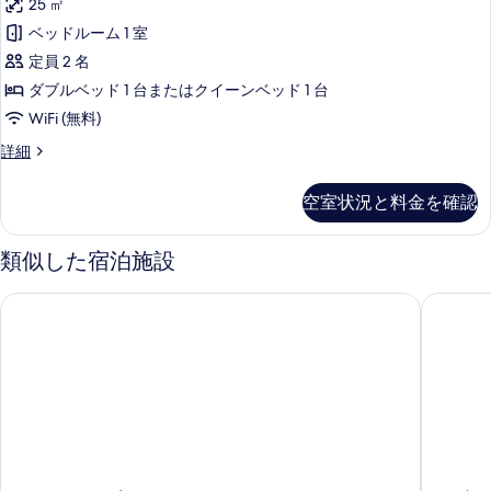
表
25 ㎡
ミ
示
ベッドルーム 1 室
ア
す
定員 2 名
ム
る
ダブルベッド 1 台またはクイーンベッド 1 台
ル
WiFi (無料)
ー
プ
詳細
ム
レ
の
ミ
空室状況と料金を確認
ア
す
ム
べ
ル
類似した宿泊施設
ー
て
ム
ホテル アルピナ
イビス 
の
の
詳
写
細
真
を
表
示
す