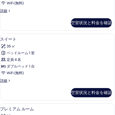
ト
WiFi (無料)
ル
コ
詳細
ー
ン
ム
フ
空室状況と料金を確認
ォ
の
ー
す
ト
セーフティボックス (室内)、デスク、Wi
ス
10
ル
スイート
べ
イ
ー
て
35 ㎡
ム
ー
の
の
ベッドルーム 1 室
ト
詳
写
定員 4 名
細
の
真
ダブルベッド 1 台
す
を
WiFi (無料)
べ
表
ス
詳細
て
イ
示
の
ー
空室状況と料金を確認
す
ト
写
の
る
真
詳
セーフティボックス (室内)、デスク、Wi
プ
12
細
プレミアム ルーム
を
レ