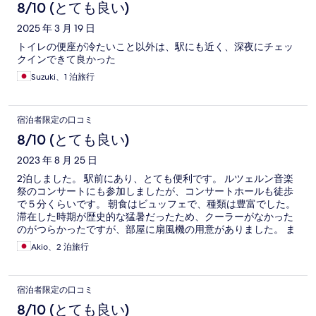
8/10 (とても良い)
2025 年 3 月 19 日
トイレの便座が冷たいこと以外は、駅にも近く、深夜にチェッ
クインできて良かった
Suzuki、1 泊旅行
宿泊者限定の口コミ
8/10 (とても良い)
2023 年 8 月 25 日
2泊しました。 駅前にあり、とても便利です。 ルツェルン音楽
祭のコンサートにも参加しましたが、コンサートホールも徒歩
で５分くらいです。 朝食はビュッフェで、種類は豊富でした。
滞在した時期が歴史的な猛暑だったため、クーラーがなかった
のがつらかったですが、部屋に扇風機の用意がありました。 ま
た部屋のwifiが弱くて、急なZoom会議をした際に困りました。
Akio、2 泊旅行
私は中庭側の部屋を予約しましたので静かでしたが、部屋によ
っては駅や大通りに面しています。
宿泊者限定の口コミ
8/10 (とても良い)