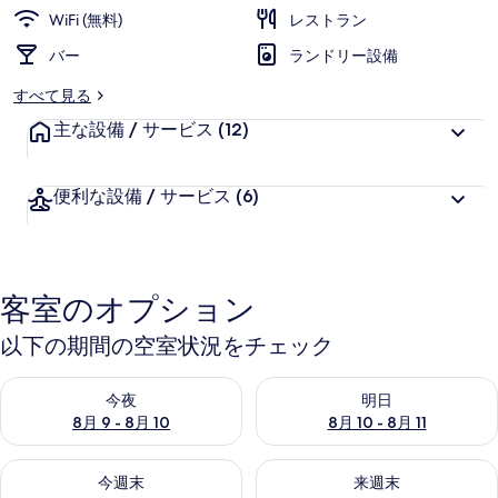
WiFi (無料)
レストラン
ィ
バー
ランドリー設備
ホ
すべて見る
テ
主な設備 / サービス
(12)
ル
の
便利な設備 / サービス
(6)
写
真
ギ
客室のオプション
ャ
以下の期間の空室状況をチェック
ラ
リ
今夜 8月 9 - 8月 10 の空室状況をチェック
明日 8月 10 - 8月 11 の空
今夜
明日
ー
8月 9 - 8月 10
8月 10 - 8月 11
今週末 8月 14 - 8月 16 の空室状況をチェック
来週末 8月 21 - 8月 23 の
今週末
来週末