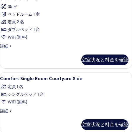
ュ
を
35 ㎡
ニ
表
ベッドルーム 1 室
ア
示
定員 2 名
ス
す
ダブルベッド 1 台
イ
る
WiFi (無料)
ー
ジ
詳細
ト
ュ
の
ニ
空室状況と料金を確認
ア
す
ス
べ
イ
Comfort
セーフティボックス (室内)、デスク、Wi
3
ー
Comfort Single Room Courtyard Side
て
Single
ト
の
定員 1 名
の
Room
詳
写
シングルベッド 1 台
Courtyard
細
Side
真
WiFi (無料)
の
を
Comfort
詳細
Single
す
表
Room
べ
空室状況と料金を確認
示
Courtyard
Side