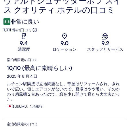
ヴァルトシュテッターホフ スイ
口
ス クオリティ ホテルの口コミ
コ
ミ
非常に良い
8.8
1,011 件の口コミ
9.4
9.0
9.2
清潔度
ロケーション
スタッフとサービス
口
宿泊者限定の口コミ
コ
10/10 (最高に素晴らしい)
ミ
2025 年 8 月 4 日
ルチェン駅隣接で立地問題なし。部屋はリフォームされ、きれ
いで広い。但しエアコンがないので、夏場はやや暑い。そのか
わり扇風機２台あったので、窓を少し開けて寝たら大丈夫だっ
た。
SUSUMU、1 泊旅行
宿泊者限定の口コミ