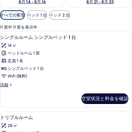
8月 14 - 8月 16
8月 21 - 8月 23
利
すべての客室
ベッド 1 台
ベッド 2 台
用
可
11 室中 11 室を表示中
能
セーフティボックス (室内)、デスク、Wi
シ
6
シングルルーム シングルベッド 1 台
な
ン
客
14 ㎡
グ
室
ベッドルーム 1 室
ル
の
定員 1 名
ル
絞
シングルベッド 1 台
り
ー
WiFi (無料)
込
ム
み
シ
詳細
シ
ン
条
ン
グ
件
空室状況と料金を確認
ル
グ
ル
ル
ー
セーフティボックス (室内)、デスク、Wi
ト
12
ム
トリプルルーム
ベ
リ
シ
ッ
28 ㎡
ン
プ