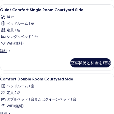
て
す
の
の
Quiet
セーフティボックス (室内)、デスク、Wi
る
7
詳
Quiet Comfort Single Room Courtyard Side
Comfort
写
細
14 ㎡
Single
真
ベッドルーム 1 室
Room
を
Courtyard
定員 1 名
表
Side
シングルベッド 1 台
示
の
WiFi (無料)
す
す
Quiet
詳細
る
べ
Comfort
Single
て
空室状況と料金を確認
Room
の
Courtyard
Side
写
Comfort
セーフティボックス (室内)、デスク、Wi
9
の
Comfort Double Room Courtyard Side
真
Double
詳
ベッドルーム 1 室
細
Room
を
定員 2 名
Courtyard
表
Side
ダブルベッド 1 台またはクイーンベッド 1 台
示
の
WiFi (無料)
す
す
Comfort
詳細