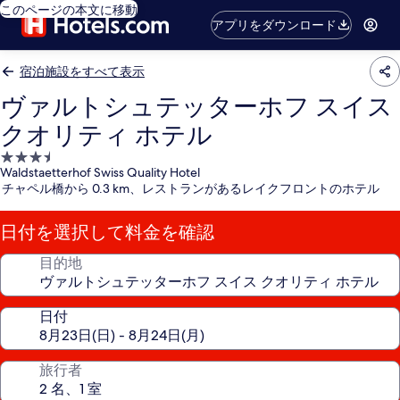
このページの本文に移動
アプリをダウンロード
宿泊施設をすべて表示
ヴァルトシュテッターホフ スイス
クオリティ ホテル
3.5
Waldstaetterhof Swiss Quality Hotel
つ
チャペル橋から 0.3 km、レストランがあるレイクフロントのホテル
星
宿
日付を選択して料金を確認
泊
施
目的地
設
日付
旅行者