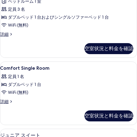
グ
ド
ベッドルーム 1 室
ル
ル
1
定員 3 名
ベ
ル
台
ッ
ダブルベッド 1 台およびシングルソファーベッド 1 台
ー
ド
の
WiFi (無料)
1
ム
す
台
ト
詳細
の
の
リ
べ
詳
す
プ
て
空室状況と料金を確認
細
ル
べ
の
ル
て
ー
写
Comfort
セーフティボックス (室内)、デスク、Wi
5
ム
Comfort Single Room
の
Single
真
の
写
定員 1 名
詳
Room
を
細
真
ダブルベッド 1 台
の
表
を
WiFi (無料)
す
示
表
べ
Comfort
詳細
す
Single
示
て
る
Room
空室状況と料金を確認
す
の
の
詳
る
写
細
セーフティボックス (室内)、デスク、Wi
ジ
真
10
ジュニア スイート