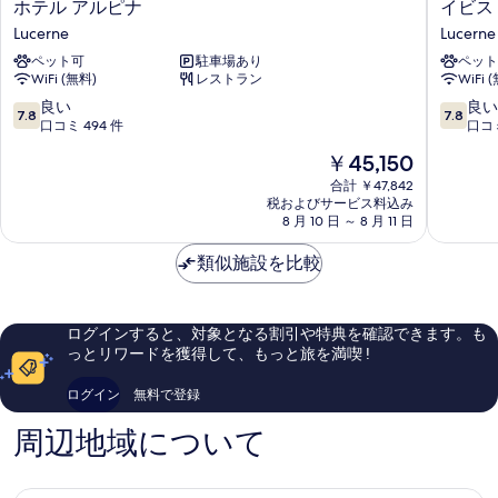
ホ
イ
ホテル アルピナ
イビス
る
テ
ビ
Lucerne
Lucerne
ル
ス
ペット可
駐車場あり
ペット
ア
バ
WiFi (無料)
レストラン
WiFi 
ル
ジ
ピ
ェ
10
10
良い
良い
7.8
7.8
ナ
ッ
段
段
口コミ 494 件
口コミ 
Lucerne
ト
階
階
現
￥45,150
ル
中
中
在
ツ
7.8、
7.8、
合計 ￥47,842
の
税およびサービス料込み
ェ
良
良
料
8 月 10 日 ～ 8 月 11 日
ル
い、
い、
金
ン
口
口
は
類似施設を比較
シ
コ
コ
￥45,150
テ
ミ
ミ
ィ
494
1,151
Lucerne
件
件
ログインすると、対象となる割引や特典を確認できます。も
件
件
っとリワードを獲得して、もっと旅を満喫 !
の
の
口
口
ログイン
無料で登録
コ
コ
ミ
ミ
周辺地域について