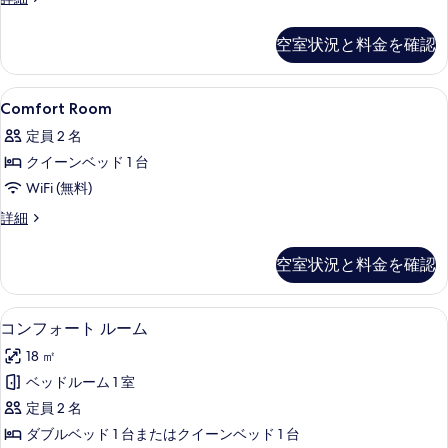
る
Double
べ
Room
て
空室状況と料金を確認
Courtyard
の
Side
の
写
Comfort
セーフティボックス (室内)、デスク、Wi
4
詳
Comfort Room
Room
真
細
定員 2 名
の
を
クイーンベッド 1 台
す
表
WiFi (無料)
べ
示
Comfort
詳細
て
す
Room
の
る
の
空室状況と料金を確認
詳
写
細
真
セーフティボックス (室内)、デスク、Wi
コ
を
6
コンフォート ルーム
ン
表
18 ㎡
フ
示
ベッドルーム 1 室
ォ
す
定員 2 名
ー
る
ダブルベッド 1 台またはクイーンベッド 1 台