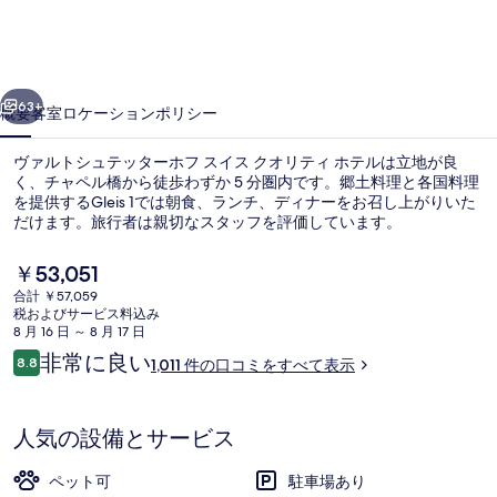
ュ
テ
前へ
次へ
ッ
63+
概要
客室
ロケーション
ポリシー
タ
ヴァルトシュテッターホフ スイス クオリティ ホテルは立地が良
ー
く、チャペル橋から徒歩わずか 5 分圏内です。郷土料理と各国料理
を提供するGleis 1では朝食、ランチ、ディナーをお召し上がりいた
ホ
だけます。旅行者は親切なスタッフを評価しています。
フ
現
￥53,051
ス
在
合計 ￥57,059
の
イ
税およびサービス料込み
料
8 月 16 日 ～ 8 月 17 日
ロビー応接スペース
ス
金
口
非常に良い
8.8
1,011 件の口コミをすべて表示
は
10段階中8.8
コ
ク
￥53,051
ミ
で
オ
す
人気の設備とサービス
リ
ペット可
駐車場あり
テ