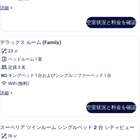
ー
ス
詳細
ム
ー
キ
ペ
空室状況と料金を確認
リ
ン
ア
グ
ル
デラックス ルーム (Family) | 
デ
7
ー
デラックス ルーム (Family)
ベ
ラ
ム
ッ
23 ㎡
キ
ッ
ン
ド
ベッドルーム 1 室
ク
グ
1
定員 3 名
ベ
ス
台
ッ
キングベッド 1 台およびシングルソファーベッド 1 台
ル
ド
シ
WiFi (無料)
1
ー
テ
台
デ
詳細
ム
シ
ラ
ィ
テ
(Family)
ッ
ビ
空室状況と料金を確認
ィ
ク
の
ビ
ュ
ス
す
ュ
ル
ー
スーペリア ツインルーム シングルベッ
ス
ー
4
ー
べ
スーペリア ツインルーム シングルベッド 2 台 シティビュー
の
の
ー
ム
て
19 ㎡
詳
(Family)