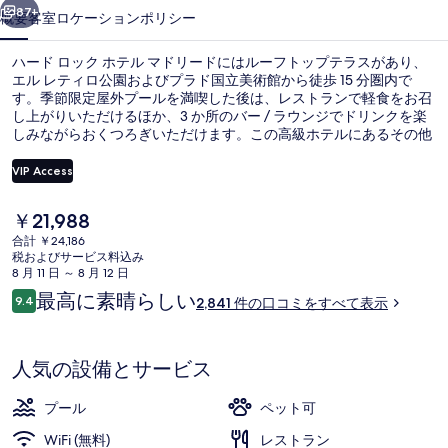
テ
87+
概要
客室
ロケーション
ポリシー
ル
ハード ロック ホテル マドリードにはルーフトップテラスがあり、
マ
エル レティロ公園およびプラド国立美術館から徒歩 15 分圏内で
す。季節限定屋外プールを満喫した後は、レストランで軽食をお召
ド
し上がりいただけるほか、3 か所のバー / ラウンジでドリンクを楽
リ
しみながらおくつろぎいただけます。この高級ホテルにあるその他
設備にはプールサイドバー、24 時間営業のフィットネスセンタ
ー
ー、および庭園があります。旅行者は親切なスタッフや朝食を高く
VIP Access
評価しています。この宿泊施設からは歩いてすぐ公共交通機関を利
ド
用できます。エスタシオン デル アルテまでは 5 分、地下鉄ラバピ
現
￥21,988
エス駅までは 7 分です。
Rock Star Suite | 羽毛の掛け
の
在
合計 ￥24,186
の
税およびサービス料込み
写
料
8 月 11 日 ～ 8 月 12 日
金
真
口
最高に素晴らしい
9.4
2,841 件の口コミをすべて表示
は
10段階中9.4
コ
ギ
￥21,988
ミ
で
ャ
す
人気の設備とサービス
ラ
プール
ペット可
リ
WiFi (無料)
レストラン