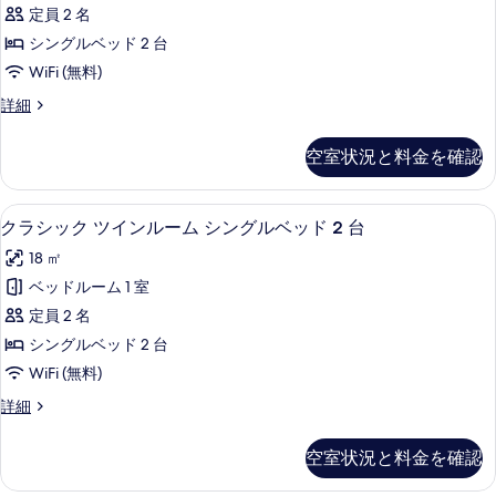
す
ペ
細
の
の
定員 2 名
べ
リ
詳
写
シングルベッド 2 台
細
て
ア
真
WiFi (無料)
の
ツ
を
ス
詳細
写
イ
ー
表
真
ン
ペ
示
空室状況と料金を確認
リ
を
ル
す
ア
表
ー
ツ
る
羽毛の掛け布団、ミニバー、セーフティ
ク
4
イ
クラシック ツインルーム シングルベッド 2 台
示
ム
ラ
ン
す
シ
18 ㎡
ル
シ
ー
る
ン
ベッドルーム 1 室
ッ
ム
グ
定員 2 名
シ
ク
ン
ル
シングルベッド 2 台
ツ
グ
ベ
WiFi (無料)
ル
イ
ッ
ベ
ク
詳細
ン
ッ
ラ
ド
ド
ル
シ
空室状況と料金を確認
2
2
ッ
ー
台
台
ク