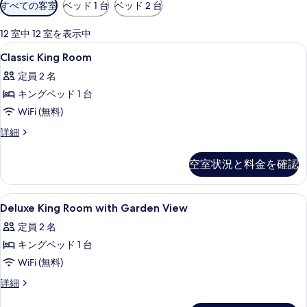
利
すべての客室
ベッド 1 台
ベッド 2 台
用
可
12 室中 12 室を表示中
能
Classic
羽毛の掛け布団、ミニバー、セーフティ
6
Classic King Room
な
King
客
定員 2 名
Room
室
キングベッド 1 台
の
の
WiFi (無料)
す
絞
べ
Classic
詳細
り
King
て
込
Room
空室状況と料金を確認
み
の
の
条
詳
写
細
件
Deluxe
羽毛の掛け布団、ミニバー、セーフティ
真
5
Deluxe King Room with Garden View
King
を
定員 2 名
Room
表
キングベッド 1 台
with
示
Garden
WiFi (無料)
す
View
Deluxe
詳細
る
の
King
Room