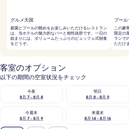
グルメ天国
プール
庭園とプールの眺めをお楽しみいただけるレストラン
この豪
は、当ホテルの魅力的なバーと相性抜群です。一日の
限定の
始まりには、ボリュームたっぷりのビュッフェ式朝食
ランで
をどうぞ。
ただけ
客室のオプション
以下の期間の空室状況をチェック
今夜 8月 7 - 8月 8 の空室状況をチェック
明日 8月 8 - 8月 9 の空室
今夜
明日
8月 7 - 8月 8
8月 8 - 8月 9
今週末 8月 7 - 8月 9 の空室状況をチェック
来週末 8月 14 - 8月 16 の
今週末
来週末
8月 7 - 8月 9
8月 14 - 8月 16