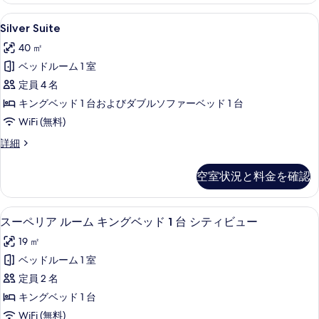
を
表
細
Silver
羽毛の掛け布団、ミニバー、セーフティ
表
5
Silver Suite
示
Suite
示
す
40 ㎡
の
す
る
ベッドルーム 1 室
す
る
定員 4 名
べ
キングベッド 1 台およびダブルソファーベッド 1 台
て
WiFi (無料)
の
Silver
詳細
写
Suite
真
の
空室状況と料金を確認
詳
を
細
表
スーペリア ルーム キングベッド 1 台 
ス
示
5
スーペリア ルーム キングベッド 1 台 シティビュー
ー
す
19 ㎡
ペ
る
ベッドルーム 1 室
リ
定員 2 名
ア
キングベッド 1 台
ル
WiFi (無料)