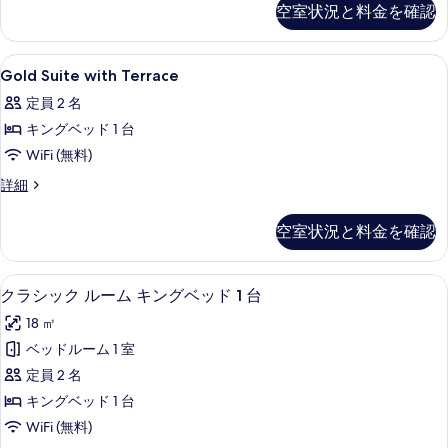
す
空室状況と料金を確認
with
べ
Garden
View
て
Gold
羽毛の掛け布団、ミニバー、セーフティ
5
の
Gold Suite with Terrace
の
Suite
詳
定員 2 名
細
with
写
キングベッド 1 台
Terrace
真
の
WiFi (無料)
を
す
Gold
詳細
表
Suite
べ
示
with
空室状況と料金を確認
て
Terrace
す
の
の
る
詳
クラシック ルーム キングベッド 1 台
ク
写
5
細
クラシック ルーム キングベッド 1 台
ラ
真
18 ㎡
シ
を
ベッドルーム 1 室
ッ
表
定員 2 名
ク
示
キングベッド 1 台
ル
す
WiFi (無料)
ー
る