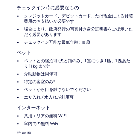
チェックイン時に必要なもの
クレジットカード、デビットカードまたは現金による付随
費用のお支払いが必要です
場合により、政府発行の写真付き身分証明書をご提示いた
だく必要があります
チェックイン可能な最低年齢 : 18 歳
ペット
ペットとの宿泊可 (犬と猫のみ、1 室につき 1 匹、1 匹あた
り 11 kg まで)*
介助動物は同伴可
特定の客室のみ*
ペットから目を離さないでください
エサ入れ / 水入れが利用可
インターネット
共用エリアの無料 WiFi
室内での無料 WiFi
駐車場