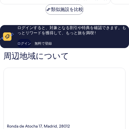
ニ
マ
に
に
る
金
ャ
ド
素
素
表
は
類似施設を比較
マ
リ
晴
晴
￥25,187
示
ド
ー
ら
ら
リ
ド
し
し
す
ー
セ
い、
い、
ログインすると、対象となる割引や特典を確認できます。も
る
ド
ン
口
口
っとリワードを獲得して、もっと旅を満喫 !
セ
ト
コ
コ
ン
ロ
ミ
ミ
ログイン
無料で登録
ト
5,135
213
ロ
件
件
周辺地域について
件
件
の
の
口
口
コ
コ
ミ
ミ
Ronda de Atocha 17, Madrid, 28012