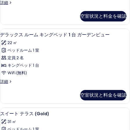
ク
詳細
ム
ラ
キ
シ
空室状況と料金を確認
ッ
ン
ク
グ
ル
デラックス ルーム キングベッド 1 台
デ
5
ー
デラックス ルーム キングベッド 1 台 ガーデンビュー
ベ
ラ
ム
ッ
22 ㎡
キ
ッ
ン
ド
ベッドルーム 1 室
ク
グ
1
定員 2 名
ベ
ス
台
ッ
キングベッド 1 台
ル
ド
の
WiFi (無料)
1
ー
す
台
デ
詳細
ム
の
ラ
べ
詳
キ
ッ
て
空室状況と料金を確認
細
ク
ン
の
ス
グ
ル
写
スイート テラス (Gold) | 羽毛の
ス
4
ー
スイート テラス (Gold)
ベ
真
イ
ム
ッ
31 ㎡
キ
を
ー
ン
ド
ベッドルーム 1 室