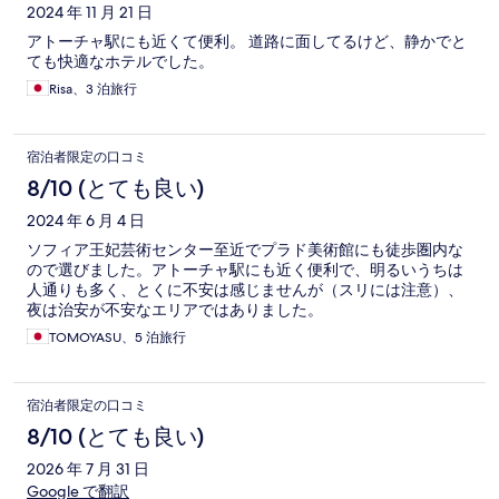
2024 年 11 月 21 日
アトーチャ駅にも近くて便利。 道路に面してるけど、静かでと
ても快適なホテルでした。
Risa、3 泊旅行
宿泊者限定の口コミ
8/10 (とても良い)
2024 年 6 月 4 日
ソフィア王妃芸術センター至近でプラド美術館にも徒歩圏内な
ので選びました。アトーチャ駅にも近く便利で、明るいうちは
人通りも多く、とくに不安は感じませんが（スリには注意）、
夜は治安が不安なエリアではありました。
TOMOYASU、5 泊旅行
宿泊者限定の口コミ
8/10 (とても良い)
2026 年 7 月 31 日
Google で翻訳