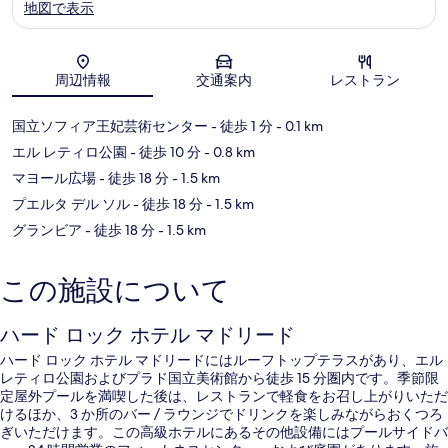
地図で表示
地図
周辺情報
交通案内
レストラン
国立ソフィア王妃芸術センター
- 徒歩 1 分
- 0.1 km
エル レティロ公園
- 徒歩 10 分
- 0.8 km
マヨール広場
- 徒歩 18 分
- 1.5 km
プエルタ デル ソル
- 徒歩 18 分
- 1.5 km
グランビア
- 徒歩 18 分
- 1.5 km
この施設について
ハード ロック ホテル マドリード
ハード ロック ホテル マドリードにはルーフトップテラスがあり、エル
レティロ公園およびプラド国立美術館から徒歩 15 分圏内です。季節限
定屋外プールを満喫した後は、レストランで軽食をお召し上がりいただ
けるほか、3 か所のバー / ラウンジでドリンクを楽しみながらおくつろ
ぎいただけます。この高級ホテルにあるその他設備にはプールサイドバ