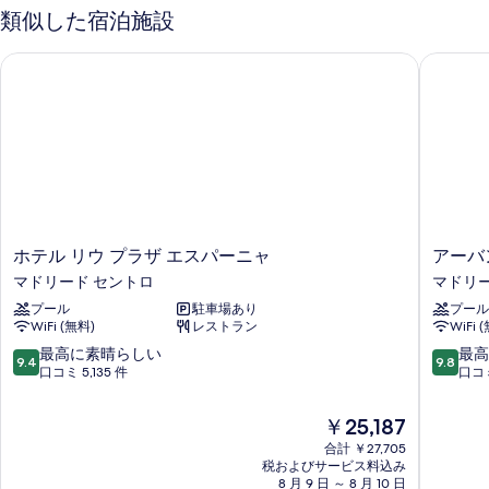
ム
シ
ツ
類似した宿泊施設
シ
テ
イ
シ
テ
ィ
ン
ホテル リウ プラザ エスパーニャ
アーバン
ン
ビ
ル
ィ
ュ
ー
グ
ビ
ー
ム
ル
の
シ
ュ
詳
ン
ベ
ー
細
グ
ッ
ル
の
ド
ベ
す
ッ
2
べ
ド
ホ
ア
ホテル リウ プラザ エスパーニャ
アーバ
台
2
て
テ
ー
マドリード セントロ
マドリー
台
の
ル
バ
の
の
プール
駐車場あり
プール
リ
ン
す
詳
WiFi (無料)
レストラン
WiFi 
写
ウ
ハ
べ
細
プ
イ
10
10
最高に素晴らしい
最高
真
9.4
9.8
て
ラ
ブ
段
段
口コミ 5,135 件
口コミ
を
ザ
マ
階
階
の
エ
ド
中
中
表
現
￥25,187
写
ス
リ
9.4、
9.8、
在
示
パ
合計 ￥27,705
ー
最
最
真
の
税およびサービス料込み
ー
ド
高
高
す
料
を
8 月 9 日 ～ 8 月 10 日