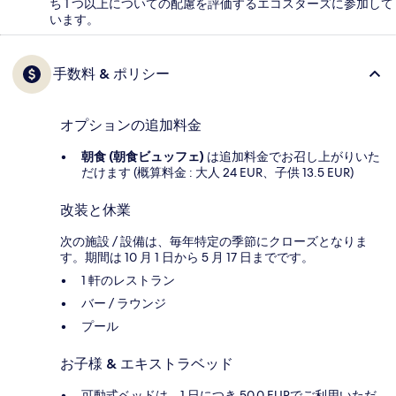
ち 1 つ以上についての配慮を評価するエコスターズに参加して
います。
手数料 & ポリシー
オプションの追加料金
朝食 (朝食ビュッフェ)
は追加料金でお召し上がりいた
だけます (概算料金 : 大人 24 EUR、子供 13.5 EUR)
改装と休業
次の施設 / 設備は、毎年特定の季節にクローズとなりま
す。期間は 10 月 1 日から 5 月 17 日までです。
1 軒のレストラン
バー / ラウンジ
プール
お子様 & エキストラベッド
可動式ベッドは、1 日につき 50.0 EURでご利用いただ