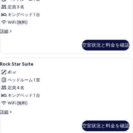
表
ト
グ
1
定員 3 名
ベ
示
テ
台
ッ
キングベッド 1 台
す
ラ
ド
ガ
WiFi (無料)
1
る
ス
ー
台
ス
詳細
(Gold)
ガ
イ
デ
の
ー
ー
ン
空室状況と料金を確認
デ
ト
す
ン
ビ
テ
べ
ビ
ラ
ュ
Rock
Rock Star Suite | 羽毛の掛け
ュ
13
ス
て
Rock Star Suite
Star
ー
ー
(Gold)
の
41 ㎡
の
の
Suite
の
詳
写
詳
ベッドルーム 1 室
の
す
細
細
真
定員 4 名
す
べ
を
キングベッド 1 台
べ
て
表
WiFi (無料)
て
の
示
の
Rock
詳細
写
Star
す
写
真
Suite
る
空室状況と料金を確認
真
の
を
詳