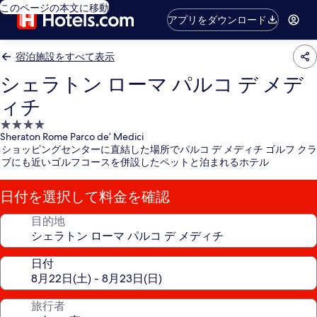
このページの本文に移動
アプリをダウンロード
宿泊施設をすべて表示
シェラトン ローマ パルコ デ メデ
ィチ
4.0
Sheraton Rome Parco de’ Medici
つ
ショッピングセンターに直結した場所でパルコ デ メディチ ゴルフ クラ
星
ブにも近いゴルフコースを併設したペットと泊まれるホテル
宿
泊
日付を選択して料金を確認
施
設
目的地
日付
旅行者