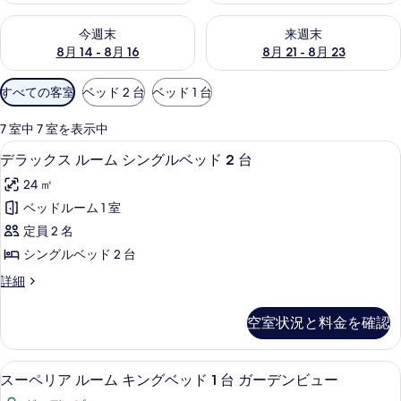
今週末 8月 14 - 8月 16 の空室状況をチェック
来週末 8月 21 - 8月 23 の
今週末
来週末
8月 14 - 8月 16
8月 21 - 8月 23
利
すべての客室
ベッド 2 台
ベッド 1 台
用
可
7 室中 7 室を表示中
能
デラックス ルーム シングルベッド 2
デ
1
デラックス ルーム シングルベッド 2 台
な
ラ
客
24 ㎡
ッ
室
ベッドルーム 1 室
ク
の
定員 2 名
ス
絞
シングルベッド 2 台
り
ル
デ
詳細
込
ー
ラ
み
ム
ッ
条
空室状況と料金を確認
ク
シ
件
ス
ン
ル
スーペリア ルーム キングベッド 1 
ス
1
ー
スーペリア ルーム キングベッド 1 台 ガーデンビュー
グ
ー
ム