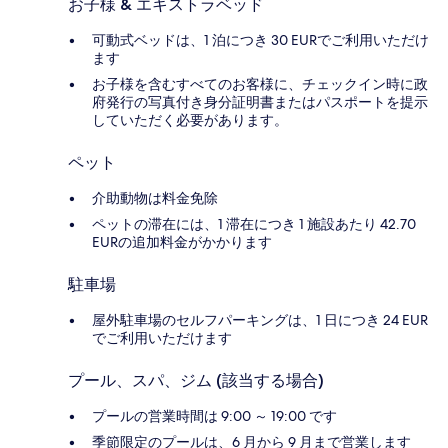
お子様 & エキストラベッド
可動式ベッドは、1 泊につき 30 EURでご利用いただけ
ます
お子様を含むすべてのお客様に、チェックイン時に政
府発行の写真付き身分証明書またはパスポートを提示
していただく必要があります。
ペット
介助動物は料金免除
ペットの滞在には、1 滞在につき 1 施設あたり 42.70
EURの追加料金がかかります
駐車場
屋外駐車場のセルフパーキングは、1 日につき 24 EUR
でご利用いただけます
プール、スパ、ジム (該当する場合)
プールの営業時間は 9:00 ～ 19:00 です
季節限定のプールは、6 月から 9 月まで営業します