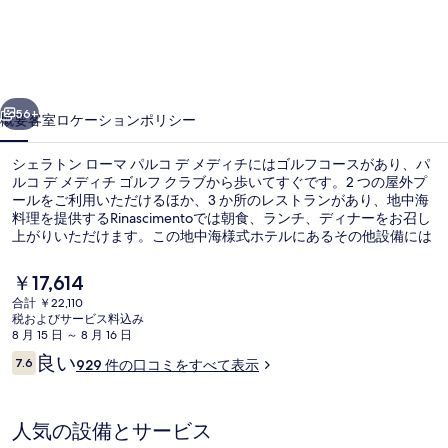
ン
ロ
ー
前へ
次へ
マ
56+
概要
客室
ロケーション
ポリシー
パ
シェラトン ローマ パルコ デ メディチにはゴルフコースがあり、パ
ル
ルコ デ メディチ ゴルフ クラブから歩いてすぐです。2 つの屋外プ
ールをご利用いただけるほか、3 か所のレストランがあり、地中海
コ
料理を提供するRinascimentoでは朝食、ランチ、ディナーをお召し
デ
上がりいただけます。この地中海様式ホテルにあるその他設備には
2 か所のプールサイドバー、フィットネスセンター、および季節限
メ
定屋外プールがあります。親切なスタッフや総合的な施設のコンデ
現
￥17,614
ィションが旅行者の高い評価を得ています。
在
デ
合計 ￥22,110
の
税およびサービス料込み
ゴルフ
ィ
料
8 月 15 日 ～ 8 月 16 日
金
口
良い
チ
7.6
929 件の口コミをすべて表示
は
10段階中7.6
コ
￥17,614
の
ミ
で
す
写
人気の設備とサービス