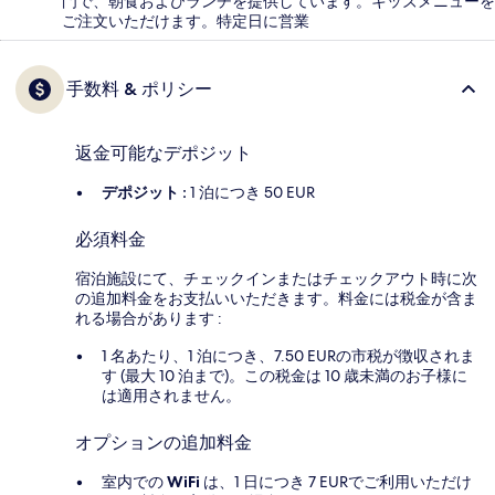
門で、朝食およびランチを提供しています。キッズメニューを
ご注文いただけます。特定日に営業
手数料 & ポリシー
返金可能なデポジット
デポジット :
1 泊につき 50 EUR
必須料金
宿泊施設にて、チェックインまたはチェックアウト時に次
の追加料金をお支払いいただきます。料金には税金が含ま
れる場合があります :
1 名あたり、1 泊につき、7.50 EURの市税が徴収されま
す (最大 10 泊まで)。この税金は 10 歳未満のお子様に
は適用されません。
オプションの追加料金
室内での
WiFi
は、1 日につき 7 EURでご利用いただけ