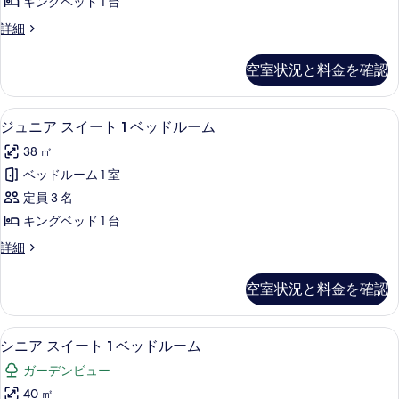
台
ッ
キングベッド 1 台
べ
ィ
ド
ガ
エ
詳細
1
て
ブ
グ
ー
台
の
ル
ゼ
ガ
デ
空室状況と料金を確認
ク
写
ー
ー
ン
テ
デ
真
ム
ィ
ン
ビ
ジュニア スイート 1 ベッドルーム 
ジ
1
ブ
ジュニア スイート 1 ベッドルーム
を
キ
ビ
ュ
ュ
ル
ュ
表
ン
38 ㎡
ー
ー
ー
ニ
ム
示
グ
ベッドルーム 1 室
の
の
ア
キ
詳
す
ベ
定員 3 名
ン
す
ス
細
る
グ
ッ
キングベッド 1 台
べ
イ
ベ
ド
ジ
詳細
ッ
て
ー
ュ
1
ド
の
ト
ニ
1
台
空室状況と料金を確認
ア
写
台
1
コ
ス
コ
ベ
真
イ
ー
ー
シニア スイート 1 ベッドルーム |
シ
2
ー
ッ
シニア スイート 1 ベッドルーム
を
ト
ト
ニ
ト
ヤ
ド
表
ガーデンビュー
1
ヤ
ー
ア
ル
ベ
示
40 ㎡
ド