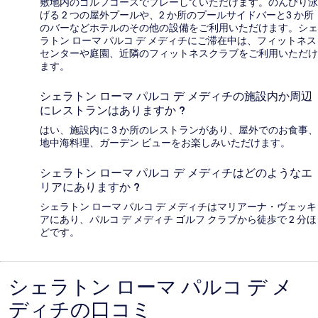
敷地内のゴルフコースでプレーしていただけます。のんびり泳
げる 2 つの屋外プールや、2 か所のプールサイドバーと3 か所
のバーなどホテルのその他の設備をご利用いただけます。シェ
ラトン ローマ パルコ デ メディチにご滞在中は、フィットネス
センターや庭園、近隣のフィットネスクラブをご利用いただけ
ます。
シェラトン ローマ パルコ デ メディチの施設内か周辺
にレストランはありますか ?
はい、施設内に 3 か所のレストランがあり、屋外でのお食事、
地中海料理、ガーデン ビューをお楽しみいただけます。
シェラトン ローマ パルコ デ メディチはどのようなエ
リアにありますか ?
シェラトン ローマ パルコ デ メディチはマリアーナ・ヴェッキ
アにあり、パルコ デ メディチ ゴルフ クラブから徒歩で 2 分ほ
どです。
シェラトン ローマ パルコ デ メ
口
ディチの口コミ
コ