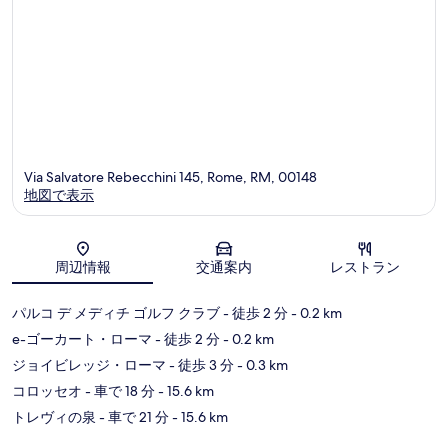
ー
ナ・
ヴ
ェ
ッ
キ
ア
Via Salvatore Rebecchini 145, Rome, RM, 00148
地図で表示
地図
周辺情報
交通案内
レストラン
パルコ デ メディチ ゴルフ クラブ
- 徒歩 2 分
- 0.2 km
e-ゴーカート・ローマ
- 徒歩 2 分
- 0.2 km
ジョイビレッジ・ローマ
- 徒歩 3 分
- 0.3 km
コロッセオ
- 車で 18 分
- 15.6 km
トレヴィの泉
- 車で 21 分
- 15.6 km