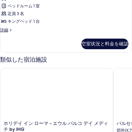
ー
ス
ッ
ビ
ー
す
ベッドルーム 1 室
ド
ド
イ
ュ
ム
る
ル
定員 3 名
ー
ビ
ー
ー
の
の
キングベッド 1 台
ム
ュ
ト
詳
す
の
シ
詳細
細
ー
1
詳
ニ
べ
ベ
の
細
ア
て
空室状況と料金を確認
ス
ッ
す
の
イ
ド
べ
ー
類似した宿泊施設
写
ト
ル
て
真
1
ー
の
ホリデイ イン ローマ - エウル パルコ デイ メディチ by IHG
バルセロ
ベ
を
ム
ッ
写
表
ド
の
真
ル
示
す
を
ー
す
ム
べ
表
の
る
て
示
詳
細
の
す
ホ
バ
ホリデイ イン ローマ - エウル パルコ デイ メディ
バルセ
写
る
リ
ル
チ by IHG
郊外IX
真