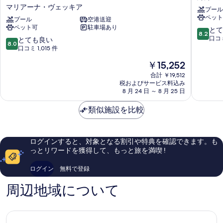
デ
セ
マリアーナ・ヴェッキア
プール
イ
ロ
を
ペット
イ
プール
空港送迎
ロ
表
ペット可
駐車場あり
ン
ー
10
とて
8.2
示
ロ
マ
段
口コミ
10
とても良い
8.0
ー
郊
階
段
口コミ 1,015 件
す
マ
外
中
階
現
る
￥15,252
-
IX
8.2、
中
在
エ
ア
と
8.0、
合計 ￥19,512
の
ウ
ウ
て
税およびサービス料込み
と
料
ル
8 月 24 日 ～ 8 月 25 日
レ
も
て
金
パ
リ
良
も
は
ル
類似施設を比較
オ
い、
良
￥15,252
コ
口
い、
デ
コ
口
イ
ミ
コ
ログインすると、対象となる割引や特典を確認できます。も
メ
856
ミ
っとリワードを獲得して、もっと旅を満喫 !
デ
件
1,015
ィ
件
件
ログイン
無料で登録
チ
の
件
by
口
の
周辺地域について
IHG
コ
口
マ
ミ
コ
リ
ミ
ア