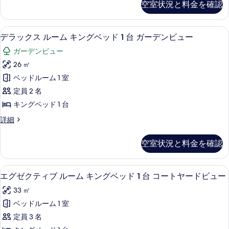
ン
空室状況と料金を確認
デ
リ
ン
ン
ビ
ア
グ
ビ
ル
ュ
デラックス ルーム キングベッド 1 
デ
ュ
2
ー
デラックス ルーム キングベッド 1 台 ガーデンビュー
ル
ー
ー
ラ
ム
ベ
ガーデンビュー
の
シ
の
ッ
詳
ン
ッ
26 ㎡
す
ク
細
グ
ド
ベッドルーム 1 室
ル
べ
ス
2
ベ
定員 2 名
て
ル
ッ
台
キングベッド 1 台
ド
の
ー
ガ
2
デ
詳細
写
ム
台
ラ
ー
真
ガ
キ
ッ
デ
空室状況と料金を確認
ー
ク
を
ン
デ
ン
ス
表
グ
ン
ル
ビ
エグゼクティブ ルーム キングベッド 
エ
ビ
1
ー
エグゼクティブ ルーム キングベッド 1 台 コートヤードビュー
示
ベ
ュ
ュ
グ
ム
す
ッ
33 ㎡
ー
キ
ー
ゼ
の
ン
る
ド
ベッドルーム 1 室
の
ク
詳
グ
1
定員 3 名
細
ベ
す
テ