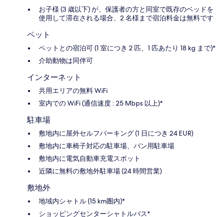
お子様 (3 歳以下) が、保護者の方と同室で既存のベッドを
使用して滞在される場合、2 名様まで宿泊料金は無料です
ペット
ペットとの宿泊可 (1 室につき 2 匹、1 匹あたり 18 kg まで)*
介助動物は同伴可
インターネット
共用エリアの無料 WiFi
室内での WiFi (通信速度 : 25 Mbps 以上)*
駐車場
敷地内に屋外セルフパーキング (1 日につき 24 EUR)
敷地内に車椅子対応の駐車場、バン用駐車場
敷地内に電気自動車充電スポット
近隣に無料の敷地外駐車場 (24 時間営業)
敷地外
地域内シャトル (15 km圏内)*
ショッピングセンターシャトルバス*