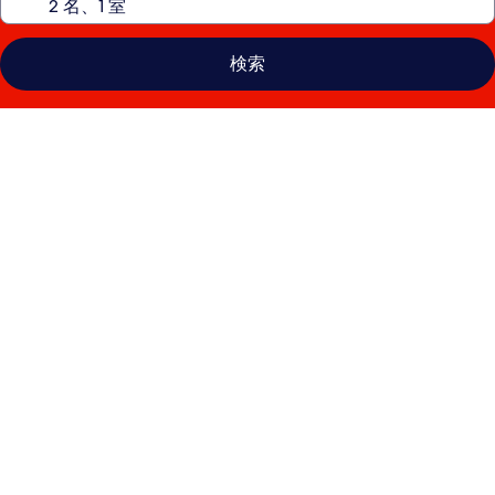
検索
シ
ェ
ラ
ト