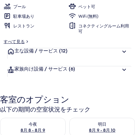
真
プール
ペット可
ギ
駐車場あり
WiFi (無料)
ャ
レストラン
コネクティングルーム利用
可
ラ
すべて見る
リ
主な設備 / サービス
(12)
ー
家族向け設備 / サービス
(6)
客室のオプション
以下の期間の空室状況をチェック
今夜 8月 8 - 8月 9 の空室状況をチェック
明日 8月 9 - 8月 10 の空室
今夜
明日
8月 8 - 8月 9
8月 9 - 8月 10