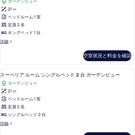
ル
ガーデンビュー
シ
ペ
ン
ベ
21 ㎡
リ
グ
ッ
ベッドルーム 1 室
ル
ア
ベ
ド
定員 2 名
ル
ッ
2
キングベッド 1 台
ド
ー
台
2
ス
詳細
ム
台
ー
の
の
キ
ペ
す
空室状況と料金を確認
詳
リ
ン
細
べ
ア
グ
ル
て
スーペリア ルーム シングルベッド 2
ス
1
ー
スーペリア ルーム シングルベッド 2 台 ガーデンビュー
ベ
の
ー
ム
ッ
ガーデンビュー
キ
写
ペ
ン
ド
21 ㎡
真
リ
グ
1
ベッドルーム 1 室
ベ
を
ア
台
ッ
定員 2 名
表
ル
ド
ガ
シングルベッド 2 台
1
示
ー
ー
台
ス
詳細
す
ム
ガ
ー
デ
る
ー
シ
ペ