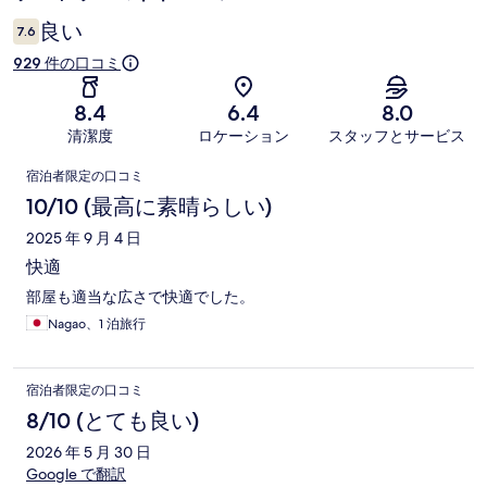
ミ
良い
7.6
929 件の口コミ
8.4
6.4
8.0
清潔度
ロケーション
スタッフとサービス
口
宿泊者限定の口コミ
コ
10/10 (最高に素晴らしい)
ミ
2025 年 9 月 4 日
快適
部屋も適当な広さで快適でした。
Nagao、1 泊旅行
宿泊者限定の口コミ
8/10 (とても良い)
2026 年 5 月 30 日
Google で翻訳