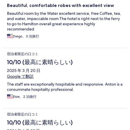
Beautiful, comfortable robes with excellent view
Beautiful room by the Water excellent service, free Coffee, tea,
and water, impeccable room The hotel is right next to the ferry
to go to Hamilton overall great experience highly
recommended
Diego、3 泊旅行
宿泊者限定の口コミ
10/10 (最高に素晴らしい)
2025 年 3 月 20 日
Google で翻訳
The staff are exceptionally hospitable and responsive. Anton is a
consummate hospitality professional.
Elsie、2 泊旅行
宿泊者限定の口コミ
10/10 (最高に素晴らしい)