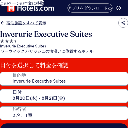
このページの本文に移動
アプリをダウンロード
宿泊施設をすべて表示
Inverurie Executive Suites
3.5
Inverurie Executive Suites
つ
ワーウィック パリッシュの海沿いに位置するホテル
星
宿
日付を選択して料金を確認
泊
施
目的地
設
日付
旅行者