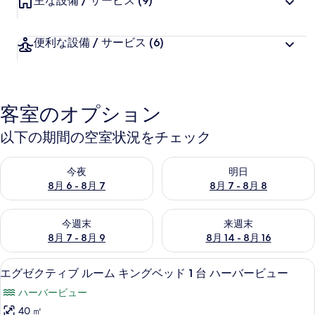
主な設備 / サービス
(9)
件
の
口
便利な設備 / サービス
(6)
コ
ミ
客室のオプション
以下の期間の空室状況をチェック
今夜 8月 6 - 8月 7 の空室状況をチェック
明日 8月 7 - 8月 8 の空室
今夜
明日
8月 6 - 8月 7
8月 7 - 8月 8
今週末 8月 7 - 8月 9 の空室状況をチェック
来週末 8月 14 - 8月 16 の
今週末
来週末
8月 7 - 8月 9
8月 14 - 8月 16
セーフティボックス (室内)、デスク
エ
3
エグゼクティブ ルーム キングベッド 1 台 ハーバービュー
グ
ハーバービュー
ゼ
40 ㎡