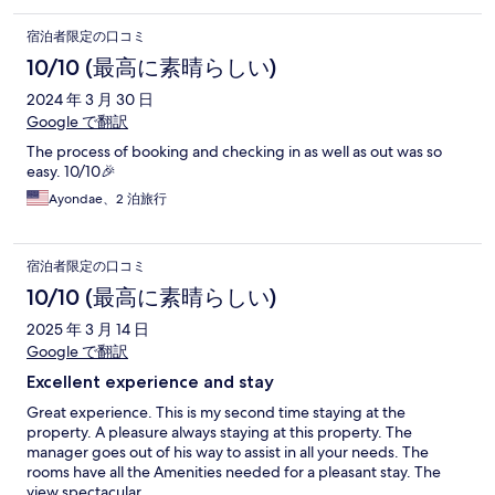
宿泊者限定の口コミ
10/10 (最高に素晴らしい)
2024 年 3 月 30 日
Google で翻訳
The process of booking and checking in as well as out was so
easy. 10/10🎉
Ayondae、2 泊旅行
宿泊者限定の口コミ
10/10 (最高に素晴らしい)
2025 年 3 月 14 日
Google で翻訳
Excellent experience and stay
Great experience. This is my second time staying at the
property. A pleasure always staying at this property. The
manager goes out of his way to assist in all your needs. The
rooms have all the Amenities needed for a pleasant stay. The
view spectacular .