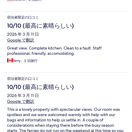
宿泊者限定の口コミ
10/10 (最高に素晴らしい)
2026 年 3 月 11 日
Google で翻訳
Great view. Complete kitchen. Clean to a fault. Staff
professional, friendly, accomodating.
Terry、2 泊旅行
宿泊者限定の口コミ
10/10 (最高に素晴らしい)
2026 年 3 月 11 日
Google で翻訳
This is a lovely property with spectacular views. Our room was
spotless and we were welcomed warmly with help with our
bags and information to help us settle in. A couple of
considerations when staying there before the busy season
starts: The ferries do not run on the weekend at this time so you