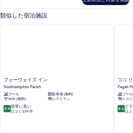
ク
ト
バ
ー
テ
ー
1
ィ
類似した宿泊施設
ビ
ビ
ブ
ベ
ュ
ュ
ス
ー
ッ
フォーウェイズ イン
ココ リ
イ
ー
の
ド
ー
詳
の
ト
細
ル
1
す
ー
ベ
べ
ッ
ム
ド
て
ハ
ル
の
ー
ー
写
ム
フ
コ
フォーウェイズ イン
ココ 
バ
ハ
真
ォ
コ
Southampton Parish
Paget Pa
ー
ー
ー
リ
を
バ
プール
駐車場 (無料)
プール
ウ
ー
ビ
ー
WiFi (無料)
レストラン
レスト
表
ェ
フ
ュ
ビ
イ
バ
10
10
非常に良い
とて
示
ュ
8.8
8.4
ー
ズ
ー
段
段
口コミ 239 件
口コミ
ー
す
イ
ミ
階
階
の
の
ン
ュ
中
中
る
詳
す
Southampton
ー
8.8、
8.4、
細
Parish
ダ
非
と