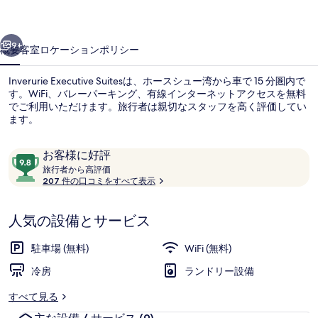
ギ
ャ
前へ
次へ
9+
概要
客室
ロケーション
ポリシー
ラ
リ
Inverurie Executive Suitesは、ホースシュー湾から車で 15 分圏内で
す。WiFi、バレーパーキング、有線インターネットアクセスを無料
ー
でご利用いただけます。旅行者は親切なスタッフを高く評価してい
ます。
口
10
お客様に好評
コ
旅
段
旅行者から高評価
行
207 件の口コミをすべて表示
ミ
階
者
セーフティボックス (室内)、デスク
中
か
9.8、
人気の設備とサービス
ら
お
高
評
客
駐車場 (無料)
WiFi (無料)
価
様
冷房
ランドリー設備
に
好
すべて見る
評