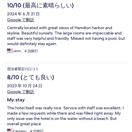
10/10 (最高に素晴らしい)
2024 年 6 月 21 日
Google で翻訳
Centrally located with great views of Hamilton harbor and
skyline. Beautiful sunsets. The large rooms are impeccable and
staff was very helpful and friendly. Missed not having a pool, but
would definitely stay again.
Jenn、4 泊旅行
宿泊者限定の口コミ
8/10 (とても良い)
2023 年 10 月 24 日
Google で翻訳
My stay
The hotel itself was really nice. Service with staff was excellent. I
made a few requests while there and was filled right away. My
only issue was the hotel is on the water without a beach. But
overall great place
Caprano、4 泊旅行