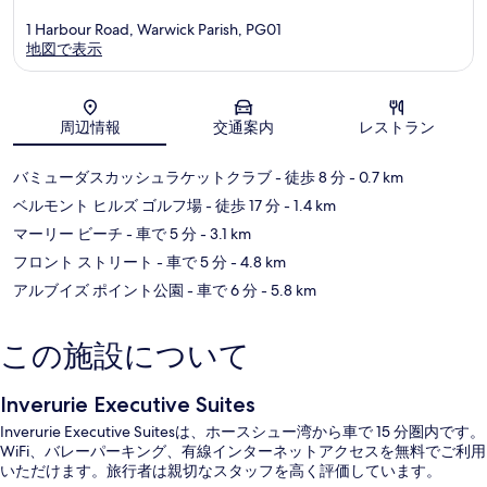
1 Harbour Road, Warwick Parish, PG01
地図で表示
地図
周辺情報
交通案内
レストラン
バミューダスカッシュラケットクラブ
- 徒歩 8 分
- 0.7 km
ベルモント ヒルズ ゴルフ場
- 徒歩 17 分
- 1.4 km
マーリー ビーチ
- 車で 5 分
- 3.1 km
フロント ストリート
- 車で 5 分
- 4.8 km
アルブイズ ポイント公園
- 車で 6 分
- 5.8 km
この施設について
Inverurie Executive Suites
Inverurie Executive Suitesは、ホースシュー湾から車で 15 分圏内です。
WiFi、バレーパーキング、有線インターネットアクセスを無料でご利用
いただけます。旅行者は親切なスタッフを高く評価しています。