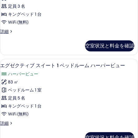
ク
定員 3 名
テ
キングベッド 1 台
ィ
WiFi (無料)
ブ
エ
詳細
ル
グ
ー
ゼ
空室状況と料金を確認
ク
ム
テ
キ
ィ
エグゼクティブ スイート 1 ベッドルーム 
エ
5
ブ
エグゼクティブ スイート 1 ベッドルーム ハーバービュー
ン
グ
ル
グ
ハーバービュー
ー
ゼ
ム
ベ
83 ㎡
ク
キ
ッ
ベッドルーム 1 室
ン
テ
グ
ド
定員 5 名
ィ
ベ
1
キングベッド 1 台
ッ
ブ
台
WiFi (無料)
ド
ス
1
ハ
エ
詳細
台
イ
グ
ー
ハ
ー
ゼ
ー
バ
空室状況と料金を確認