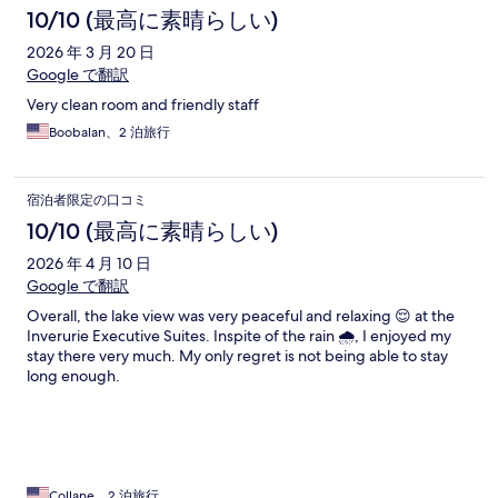
10/10 (最高に素晴らしい)
2026 年 3 月 20 日
Google で翻訳
Very clean room and friendly staff
Boobalan、2 泊旅行
宿泊者限定の口コミ
10/10 (最高に素晴らしい)
2026 年 4 月 10 日
Google で翻訳
Overall, the lake view was very peaceful and relaxing 😌 at the
Inverurie Executive Suites. Inspite of the rain 🌧️, I enjoyed my
stay there very much. My only regret is not being able to stay
long enough.
Collane、2 泊旅行