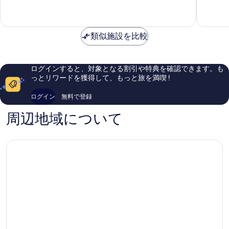
べ
Paget
常
て
て
Parish
に
も
良
良
の
類似施設を比較
い、
い、
写
口
口
コ
コ
真
ミ
ミ
を
ログインすると、対象となる割引や特典を確認できます。も
239
1,004
っとリワードを獲得して、もっと旅を満喫 !
表
件
件
件
件
示
ログイン
無料で登録
の
の
す
口
口
周辺地域について
コ
コ
る
ミ
ミ