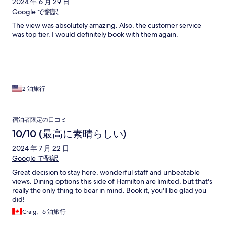
2024 年 6 月 29 日
Google で翻訳
The view was absolutely amazing. Also, the customer service
was top tier. I would definitely book with them again.
2 泊旅行
宿泊者限定の口コミ
10/10 (最高に素晴らしい)
2024 年 7 月 22 日
Google で翻訳
Great decision to stay here, wonderful staff and unbeatable
views. Dining options this side of Hamilton are limited, but that's
really the only thing to bear in mind. Book it, you'll be glad you
did!
Craig、6 泊旅行