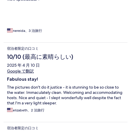
nereida、3 泊旅行
宿泊者限定の口コミ
10/10 (最高に素晴らしい)
2025 年 4 月 10 日
Google で翻訳
Fabulous stay!
The pictures don't do it justice - it is stunning to be so close to
the water. Immaculately clean. Welcoming and accommodating
hosts. Nice and quiet - I slept wonderfully well despite the fact
that I'm a very light sleeper.
elizabeth、2 泊旅行
宿泊者限定の口コミ