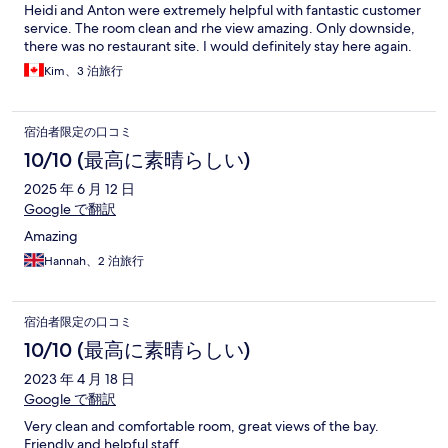
Heidi and Anton were extremely helpful with fantastic customer
service. The room clean and rhe view amazing. Only downside,
there was no restaurant site. I would definitely stay here again.
Kim、3 泊旅行
宿泊者限定の口コミ
10/10 (最高に素晴らしい)
2025 年 6 月 12 日
Google で翻訳
Amazing
Hannah、2 泊旅行
宿泊者限定の口コミ
10/10 (最高に素晴らしい)
2023 年 4 月 18 日
Google で翻訳
Very clean and comfortable room, great views of the bay.
Friendly and helpful staff.