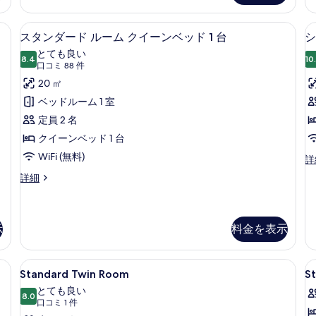
ー
ー
ム
ド
ド
| セーフティボックス (室内)、デスク、遮光カーテン、アイロン / アイロン台
スタンダード ルーム クイーンベッド 1
ス
の
6
ツ
ダ
スタンダード ルーム クイーンベッド 1 台
シ
タ
イ
ブ
す
とても良い
ン
8.4
ル
10
10 点中 8.4
ン
(口
べ
口コミ 88 件
ル
ル
コ
ダ
20 ㎡
て
ー
ー
ミ
ム
ム
ー
ベッドルーム 1 室
の
の
の
88
ド
定員 2 名
写
詳
詳
件)
細
細
ル
クイーンベッド 1 台
真
ー
WiFi (無料)
を
シ
詳
ン
ム
表
ス
詳細
グ
タ
ク
示
ル
ン
ル
イ
す
ダ
ー
ー
示
料金を表示
ー
る
ム
ド
の
ン
ル
詳
セーフティボックス (室内)、デスク、遮光カーテン、アイロン / アイロン台
Standard
セーフティボックス (室内)、デスク、
S
ー
ベ
16
細
Standard Twin Room
S
ム
Twin
Q
ッ
とても良い
ク
Room
8.0
R
10 点中 8.0
(口
ド
口コミ 1 件
イ
の