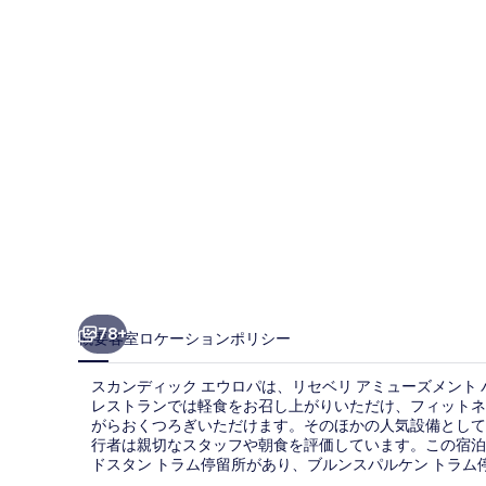
ッ
ク
エ
ウ
ロ
パ
の
写
真
ギ
78+
概要
客室
ロケーション
ポリシー
ャ
スカンディック エウロパは、リセベリ アミューズメント 
ラ
レストランでは軽食をお召し上がりいただけ、フィットネス
がらおくつろぎいただけます。そのほかの人気設備として屋
リ
行者は親切なスタッフや朝食を評価しています。この宿泊
ー
ドスタン トラム停留所があり、ブルンスパルケン トラム停