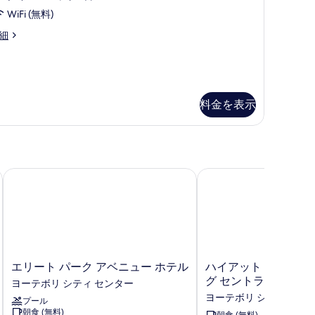
示
WiFi (無料)
す
す
べ
andard
細
る
ueen
て
oom
の
写
料金を表示
真
を
表
示
ル
エリート パーク アベニュー ホテル
ハイアット プレイス 
す
る
エ
ハ
エリート パーク アベニュー ホテル
ハイアット プレイス
リ
イ
グ セントラル
ヨーテボリ シティ センター
ー
ア
ヨーテボリ シティ セン
プール
ト
ッ
朝食 (無料)