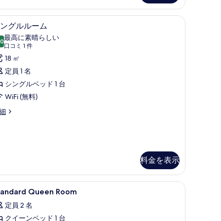
ム
 台 | セーフティボックス (室内)、デスク、遮光カーテン、アイロン / アイロ
シングルルーム | セーフティボックス (室内
シ
の
5
ングルルーム
ン
す
最高に素晴らしい
.0
10 点中 10.0
グ
(口
べ
口コミ 1 件
コ
ル
18 ㎡
て
ミ
ル
定員 1 名
の
1
ー
シングルベッド 1 台
写
件)
ム
WiFi (無料)
真
の
を
細
す
表
べ
示
て
す
料金を表示
の
る
写
遮光カーテン、アイロン / アイロン台
tandard
セーフティボックス (室内)、デスク、遮光カー
真
9
tandard Queen Room
ueen
を
定員 2 名
oom
表
クイーンベッド 1 台
の