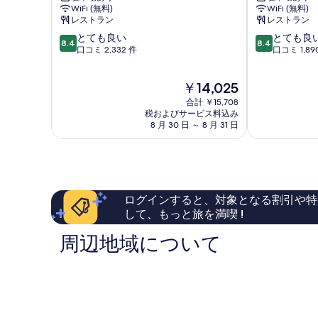
表
ィ
ィ
WiFi (無料)
WiFi (無料)
ッ
ッ
示
レストラン
レストラン
ク
ク
す
10
10
とても良い
とても良
ル
ク
8.4
8.4
段
段
口コミ 2,332 件
口コミ 1,89
ビ
ラ
る
階
階
ー
ウ
中
中
ネ
ン
現
￥14,025
8.4、
8.4、
ン
ヨ
在
と
と
ヨ
合計 ￥15,708
ー
の
て
て
税およびサービス料込み
ー
テ
料
8 月 30 日 ～ 8 月 31 日
も
も
テ
ボ
金
良
良
ボ
リ
は
い、
い、
リ
シ
￥14,025
口
口
シ
テ
コ
コ
テ
ィ
ミ
ミ
ィ
セ
ログインすると、対象となる割引や特
2,332
1,890
セ
ン
して、もっと旅を満喫 !
件
件
ン
タ
件
件
タ
ー
周辺地域について
の
の
ー
口
口
コ
コ
ミ
ミ