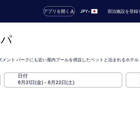
•
アプリを開く
JPY
宿泊施設を登録
ロパ
ズメント パークにも近い屋内プールを併設したペットと泊まれるホテル
日付