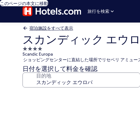
このページの本文に移動
旅行を検索
宿泊施設をすべて表示
スカンディック エウ
4.0
Scandic Europa
つ
ショッピングセンターに直結した場所でリセベリ アミュー
星
日付を選択して料金を確認
宿
目的地
泊
施
設
ス
カ
ン
デ
ィ