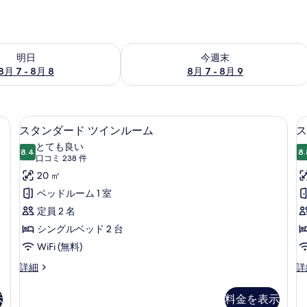
- 8月 8 の空室状況をチェック
今週末 8月 7 - 8月 9 の空室状況をチ
明日
今週末
8月 7 - 8月 8
8月 7 - 8月 9
デスク、遮光カーテン、アイロン / アイロン台
スタンダード ツインルーム | セーフ
ス
17
スタンダード ツインルーム
ス
タ
とても良い
8.4
8.
10 点中 8.4
ン
(口
口コミ 238 件
コ
ダ
20 ㎡
ミ
ー
ベッドルーム 1 室
238
ド
定員 2 名
件)
ツ
シングルベッド 2 台
イ
WiFi (無料)
ン
ス
ス
詳細
詳
タ
タ
ル
ン
ン
示
料金を表示
ー
ダ
ダ