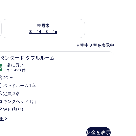
ェック
来週末 8月 14 - 8月 16 の空室状況をチェック
来週末
8月 14 - 8月 16
9 室中 9 室を表示中
ティボックス (室内)、デスク、遮光カーテン、アイロン / アイロン台
セーフティボックス (室内)、デスク、遮光カー
ス
14
タンダード ダブルルーム
タ
非常に良い
8
10 点中 8.8
ン
(口
口コミ 490 件
コ
ダ
20 ㎡
ミ
ー
ベッドルーム 1 室
490
ド
定員 2 名
件)
ダ
キングベッド 1 台
ブ
WiFi (無料)
ル
細
ル
料金を表示
ー