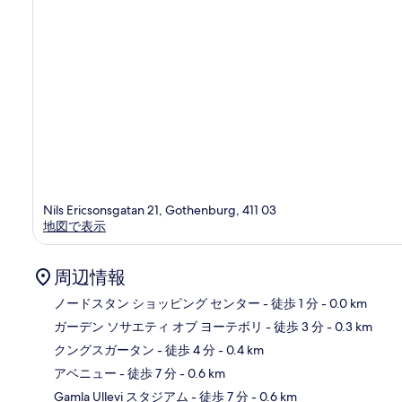
Nils Ericsonsgatan 21, Gothenburg, 411 03
地図で表示
周辺情報
ノードスタン ショッピング センター
- 徒歩 1 分
- 0.0 km
ガーデン ソサエティ オブ ヨーテボリ
- 徒歩 3 分
- 0.3 km
地
クングスガータン
- 徒歩 4 分
- 0.4 km
アベニュー
- 徒歩 7 分
- 0.6 km
Gamla Ullevi スタジアム
- 徒歩 7 分
- 0.6 km