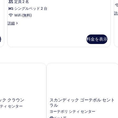
ー
コ
定員 2 名
1
ン
す
ミ
台
シングルベッド 2 台
ベ
1
べ
St
詳
ッ
の
WiFi (無料)
Q
件)
ド
て
す
R
Standard
詳細
1
の
の
Twin
べ
台
詳
Room
の
写
て
細
の
詳
示
料金を表示
真
詳
の
細
細
を
写
表
真
示
を
ク クラウン
スカンディック ゴーテボル セントラ
す
表
る
示
す
る
ス
ック クラウン
スカンディック ゴーテボル セント
カ
ラル
ティ センター
ン
ヨーテボリ シティ センター
デ