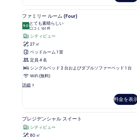
表
示
ファミリー ルーム (Four) 
フ
9
ファミリー ルーム (Four)
す
ァ
とても素晴らしい
る
9.0
10 点中 9.0
ミ
(口
口コミ 161 件
コ
リ
シティビュー
ミ
ー
27 ㎡
161
ル
ベッドルーム 1 室
件)
ー
定員 4 名
ム
シングルベッド 2 台およびダブルソファーベッド 1 台
(Four)
WiFi (無料)
の
フ
詳細
ァ
す
ミ
べ
料金を表
リ
て
ー
ル
の
プレジデンシャル スイート | 
プ
7
ー
プレジデンシャル スイート
写
レ
ム
シティビュー
(Four)
真
ジ
の
80 ㎡