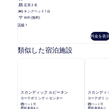
を
デ
詳
定員 2 名
細
表
ン
キングベッド 1 台
示
シ
WiFi (無料)
す
ャ
プ
詳細
る
ル
レ
ス
ジ
料金を表
デ
イ
ン
ー
シ
類似した宿泊施設
ャ
ト
ル
の
ス
スカンディック ルビーネン
スカンディッ
イ
す
ー
べ
ト
の
て
詳
の
細
写
ス
ス
スカンディック ルビーネン
スカンディ
カ
カ
真
ヨーテボリ シティ センター
ヨーテボリ シ
ン
ン
を
ペット可
ペット可
デ
デ
駐車場あり
駐車場あり