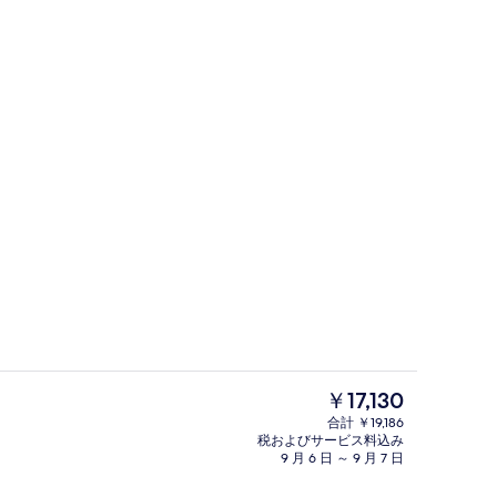
スペース
外観
現
￥17,130
在
合計 ￥19,186
の
税およびサービス料込み
屋内プール
料
9 月 6 日 ～ 9 月 7 日
金
は