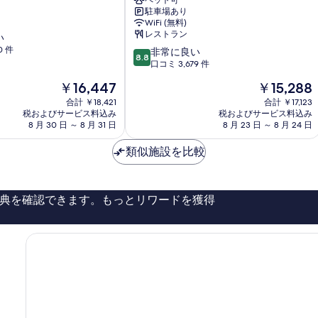
ィ
ペット可
駐車場あり
ッ
WiFi (無料)
ク
レストラン
い
ゴ
0 件
10
ー
非常に良い
8.8
段
テ
口コミ 3,679 件
階
ボ
現
現
￥16,447
￥15,288
中
ル
在
在
8.8、
合計 ￥18,421
セ
合計 ￥17,123
の
の
税およびサービス料込み
税およびサービス料込み
非
ン
料
料
8 月 30 日 ～ 8 月 31 日
8 月 23 日 ～ 8 月 24 日
常
ト
金
金
に
ラ
は
は
類似施設を比較
良
ル
￥16,447
￥15,288
い、
ヨ
口
ー
コ
テ
典を確認できます。もっとリワードを獲得
ミ
ボ
3,679
リ
件
シ
件
テ
の
ィ
口
セ
コ
ン
ミ
タ
ー