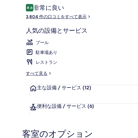
口
非常に良い
8.6
10段階中8.6
コ
3,804 件の口コミをすべて表示
ミ
朝食 (ビュッ
人気の設備とサービス
プール
駐車場あり
レストラン
すべて見る
主な設備 / サービス
(12)
便利な設備 / サービス
(6)
客室のオプション