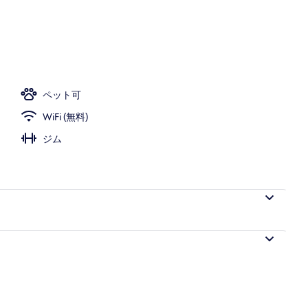
フェ)、毎日提供 (有料)
ペット可
WiFi (無料)
ジム