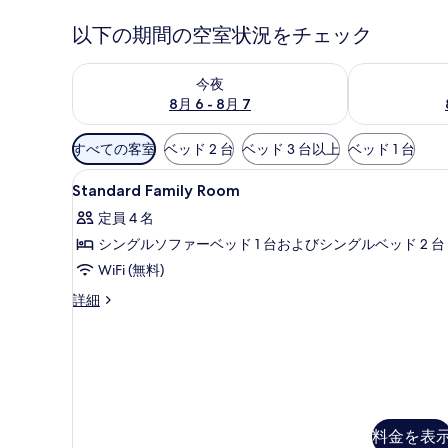
以下の期間の空室状況をチェック
今夜 8月 6 - 8月 7 の空室状況をチェック
明日 8月 7 
今夜
8月 6 - 8月 7
利
すべての客室
ベッド 2 台
ベッド 3 台以上
ベッド 1 台
用
Standard
セーフティボックス (室内)、
可
14
Standard Family Room
Family
能
定員 4 名
Room
な
シングルソファーベッド 1 台およびシングルベッド 2 台
の
客
WiFi (無料)
室
す
の
べ
Standard
詳細
絞
Family
て
Room
り
の
の
込
詳
写
み
細
真
条
件
を
料金を表