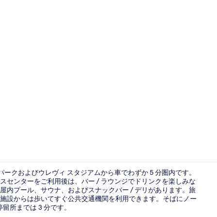
ロビー応接
パークおよびウレヴィ スタジアムから車でわずか 5 分圏内です。
センターをご利用後は、バー / ラウンジでドリンクを楽しみな
内プール、サウナ、およびスナックバー / デリがあります。旅
お食事
施設からは歩いてすぐ公共交通機関を利用できます。そばにノー
留所までは 3 分です。