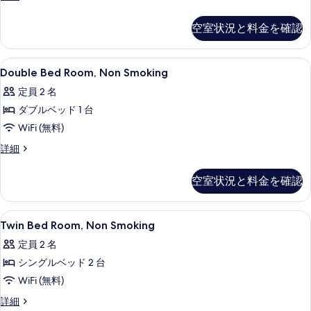
す
ー
Twin
す
禁
ト
Room,
る
べ
空室状況と料金を確認
煙
禁
Non
煙
て
Smoking
(Terrace
(Terrace
の
Suite)
の
Double
セーフティボックス (室内)、デスク、
Suite)
9
詳
Double Bed Room, Non Smoking
の
Bed
の
写
細
定員 2 名
詳
Room,
す
真
細
ダブルベッド 1 台
Non
べ
を
Smoking
WiFi (無料)
て
表
の
Double
詳細
の
示
Bed
す
写
す
Room,
べ
空室状況と料金を確認
Non
真
る
て
Smoking
を
の
の
Twin
セーフティボックス (室内)、デスク、
9
詳
表
Twin Bed Room, Non Smoking
Bed
写
細
示
定員 2 名
Room,
真
す
シングルベッド 2 台
Non
を
る
Smoking
WiFi (無料)
表
の
Twin
詳細
示