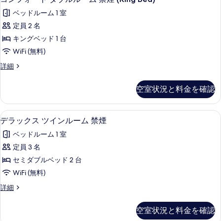
ム
写
ン
ン
(Terrace
ベッドルーム 1 室
ル
真
フ
Twin)
ー
定員 2 名
を
ォ
ム
の
キングベッド 1 台
(Terrace
表
ー
す
Twin)
WiFi (無料)
示
ト
の
べ
コ
詳細
す
詳
ダ
て
ン
細
る
ブ
フ
の
空室状況と料金を確認
ォ
ル
写
ー
ル
ト
真
デラックス ツインルーム 禁煙 | セー
デ
12
ダ
デラックス ツインルーム 禁煙
ー
を
ラ
ブ
ム
ベッドルーム 1 室
ル
表
ッ
ル
禁
定員 3 名
示
ク
ー
煙
セミダブルベッド 2 台
ム
す
ス
(King
禁
WiFi (無料)
る
ツ
煙
Bed)
デ
詳細
(King
イ
の
ラ
Bed)
ン
ッ
の
す
空室状況と料金を確認
ク
詳
ル