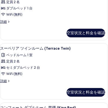
ル
禁
定員 2 名
リ
表
ー
煙
ダブルベッド 1 台
ム
ア
示
(Queen
禁
WiFi (無料)
ダ
す
煙
Bed
ス
詳細
(Queen
ブ
る
Room)
ー
Bed
ル
ペ
の
Room)
空室状況と料金を確認
リ
の
ル
す
ア
詳
ー
ダ
べ
細
スーペリア ツインルーム (Terrace 
ス
11
ブ
スーペリア ツインルーム (Terrace Twin)
ム
て
ー
ル
禁
ベッドルーム 1 室
の
ル
ペ
ー
煙
定員 2 名
写
リ
ム
(Terrace
セミダブルベッド 2 台
真
禁
ア
Double)
煙
WiFi (無料)
を
ツ
(Terrace
の
ス
詳細
表
Double)
イ
す
ー
の
示
ン
ペ
詳
べ
空室状況と料金を確認
す
リ
細
ル
て
ア
る
ー
ツ
の
コンフォート ダブルルーム 禁煙 (Kin
コ
11
イ
コンフォート ダブルルーム 禁煙 (King Bed)