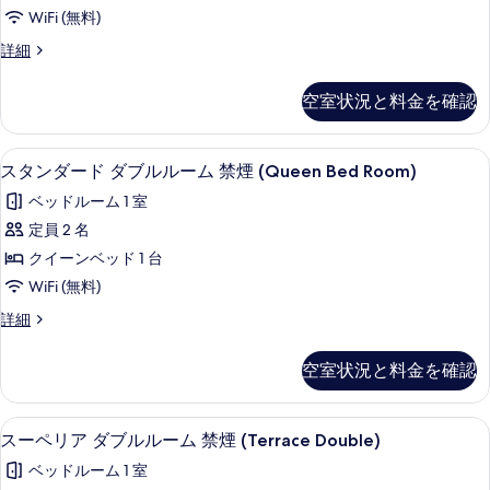
ー
表
WiFi (無料)
ド
示
ス
詳細
ツ
タ
す
イ
ン
空室状況と料金を確認
る
ダ
ン
ー
ル
ド
スタンダード ダブルルーム 禁煙 (Quee
ス
9
ツ
スタンダード ダブルルーム 禁煙 (Queen Bed Room)
ー
タ
イ
ム
ベッドルーム 1 室
ン
ン
ル
禁
定員 2 名
ダ
ー
煙
クイーンベッド 1 台
ム
ー
禁
の
WiFi (無料)
ド
煙
す
ス
詳細
の
ダ
タ
べ
詳
ブ
ン
細
空室状況と料金を確認
て
ダ
ル
ー
の
ル
ド
スーペリア ダブルルーム 禁煙 (Terra
ス
写
12
ダ
スーペリア ダブルルーム 禁煙 (Terrace Double)
ー
ー
ブ
真
ム
ベッドルーム 1 室
ル
ペ
を