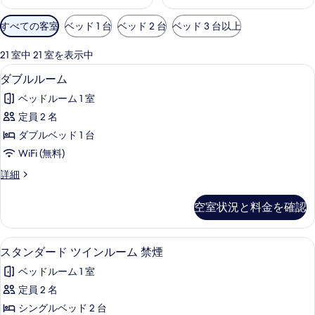
利
すべての客室
ベッド 1 台
ベッド 2 台
ベッド 3 台以上
用
可
21 室中 21 室を表示中
能
ダブルルーム | セーフティボックス (
ダ
9
ダブルルーム
な
ブ
客
ベッドルーム 1 室
ル
室
定員 2 名
ル
の
ダブルベッド 1 台
ー
絞
WiFi (無料)
り
ム
ダ
詳細
込
の
ブ
み
す
ル
条
空室状況と料金を確認
ル
べ
件
ー
て
ム
スタンダード ツインルーム 禁煙 | セ
ス
9
の
スタンダード ツインルーム 禁煙
の
タ
詳
写
ベッドルーム 1 室
細
ン
真
定員 2 名
ダ
を
シングルベッド 2 台