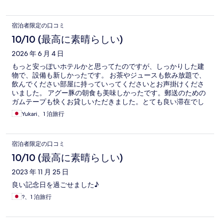
宿泊者限定の口コミ
10/10 (最高に素晴らしい)
2026 年 6 月 4 日
もっと安っぽいホテルかと思ってたのですが、しっかりした建
物で、設備も新しかったです。 お茶やジュースも飲み放題で、
飲んでください部屋に持っていってくださいとお声掛けくださ
いました。 アグー豚の朝食も美味しかったです。郵送のための
ガムテープも快くお貸しいただきました。とても良い滞在でし
た、ありがとうございました！
Yukari、1 泊旅行
宿泊者限定の口コミ
10/10 (最高に素晴らしい)
2023 年 11 月 25 日
良い記念日を過ごせました♪
?、1 泊旅行