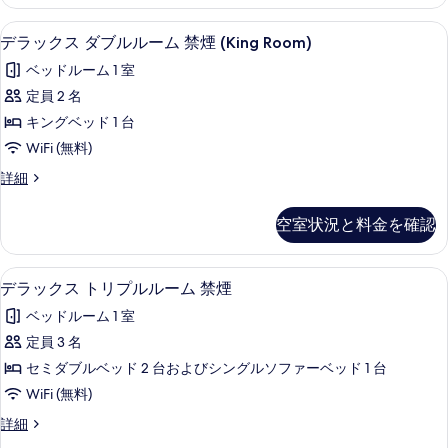
べ
ス
細
ー
ツ
て
デラックス ダブルルーム 禁煙 (King
デ
13
イ
デラックス ダブルルーム 禁煙 (King Room)
ム
の
ラ
ン
禁
ベッドルーム 1 室
ル
写
ッ
ー
煙
定員 2 名
真
ク
ム
の
キングベッド 1 台
禁
を
ス
煙
す
WiFi (無料)
表
ダ
の
べ
デ
詳細
示
詳
ブ
ラ
て
細
す
ル
ッ
空室状況と料金を確認
の
ク
る
ル
ス
写
ー
ダ
デラックス トリプルルーム 禁煙 | セ
デ
真
13
ブ
デラックス トリプルルーム 禁煙
ム
ラ
ル
を
禁
ベッドルーム 1 室
ル
ッ
表
ー
煙
定員 3 名
ク
示
ム
(King
セミダブルベッド 2 台およびシングルソファーベッド 1 台
禁
ス
す
Room)
煙
WiFi (無料)
ト
る
(King
の
デ
詳細
Room)
リ
す
ラ
の