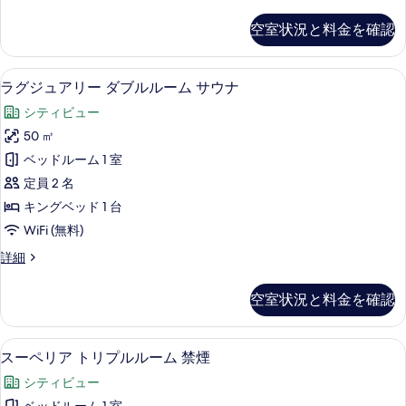
Bed
す
す
Room,
べ
空室状況と料金を確認
Non
る
て
Smoking
の
の
セーフティボックス (室内)、デスク、
ラ
14
詳
ラグジュアリー ダブルルーム サウナ
写
グ
細
シティビュー
真
ジ
50 ㎡
を
ュ
ベッドルーム 1 室
表
ア
定員 2 名
示
リ
キングベッド 1 台
す
ー
WiFi (無料)
る
ダ
ラ
詳細
ブ
グ
ル
ジ
空室状況と料金を確認
ュ
ル
ア
ー
リ
セーフティボックス (室内)、デスク、
ス
10
ー
スーペリア トリプルルーム 禁煙
ム
ー
ダ
サ
シティビュー
ブ
ペ
ル