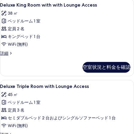
の
Deluxe
セーフティボックス (室内)、デスク、
真
7
の
Deluxe King Room with with Lounge Access
写
King
詳
を
38 ㎡
細
Room
真
表
ベッドルーム 1 室
with
を
示
with
定員 2 名
表
す
Lounge
キングベッド 1 台
示
る
Access
WiFi (無料)
す
の
Deluxe
詳細
る
す
King
Room
べ
空室状況と料金を確認
with
て
with
Lounge
の
Deluxe
セーフティボックス (室内)、デスク、
7
Access
Deluxe Triple Room with Lounge Access
写
Triple
の
45 ㎡
真
詳
Room
細
ベッドルーム 1 室
with
を
Lounge
定員 3 名
表
Access
セミダブルベッド 2 台およびシングルソファーベッド 1 台
示
の
WiFi (無料)
す
す