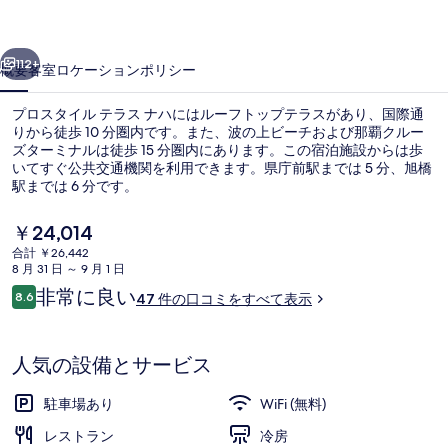
テ
前へ
次へ
ラ
112+
概要
客室
ロケーション
ポリシー
ス
プロスタイル テラス ナハにはルーフトップテラスがあり、国際通
ナ
りから徒歩 10 分圏内です。また、波の上ビーチおよび那覇クルー
ズターミナルは徒歩 15 分圏内にあります。この宿泊施設からは歩
ハ
いてすぐ公共交通機関を利用できます。県庁前駅までは 5 分、旭橋
の
駅までは 6 分です。
写
現
￥24,014
在
真
合計 ￥26,442
の
8 月 31 日 ～ 9 月 1 日
屋上テラス
ギ
料
口
非常に良い
8.6
47 件の口コミをすべて表示
金
10段階中8.6
ャ
コ
は
ミ
￥24,014
ラ
で
人気の設備とサービス
す
リ
駐車場あり
WiFi (無料)
ー
レストラン
冷房