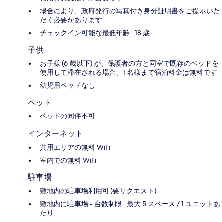
場合により、政府発行の写真付き身分証明書をご提示いた
だく必要があります
チェックイン可能な最低年齢 : 18 歳
子供
お子様 (6 歳以下) が、保護者の方と同室で既存のベッドを
使用して滞在される場合、1 名様まで宿泊料金は無料です
幼児用ベッドなし
ペット
ペットの同伴不可
インターネット
共用エリアの無料 WiFi
室内での無料 WiFi
駐車場
敷地内の駐車場利用可 (要リクエスト)
敷地内に駐車場 - 台数制限 : 最大 5 スペース / 1 ユニットあ
たり