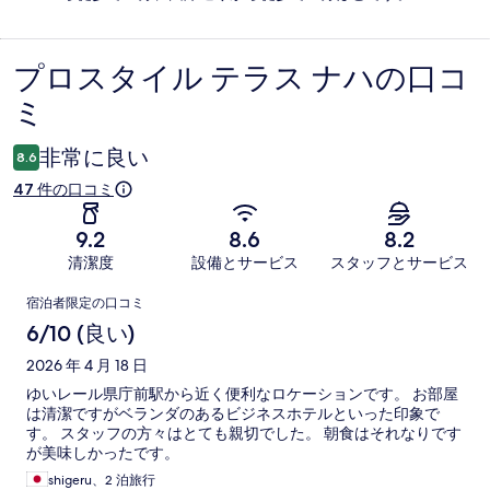
プロスタイル テラス ナハの口コ
口
ミ
コ
ミ
非常に良い
8.6
47 件の口コミ
9.2
8.6
8.2
清潔度
設備とサービス
スタッフとサービス
口
宿泊者限定の口コミ
コ
6/10 (良い)
ミ
2026 年 4 月 18 日
ゆいレール県庁前駅から近く便利なロケーションです。 お部屋
は清潔ですがベランダのあるビジネスホテルといった印象で
す。 スタッフの方々はとても親切でした。 朝食はそれなりです
が美味しかったです。
shigeru、2 泊旅行