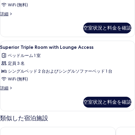
表
Access
WiFi (無料)
示
の
Sauna
詳細
す
す
suite
る
Room
べ
空室状況と料金を確認
with
て
Lounge
Access
の
Superior
セーフティボックス (室内)、デスク、
8
の
Superior Triple Room with Lounge Access
写
Triple
詳
ベッドルーム 1 室
細
Room
真
定員 3 名
with
を
Lounge
シングルベッド 2 台およびシングルソファーベッド 1 台
表
Access
WiFi (無料)
示
の
Superior
詳細
す
す
Triple
る
Room
べ
空室状況と料金を確認
with
て
Lounge
Access
の
類似した宿泊施設
の
写
詳
ネストホテル那覇久茂地
沖縄ナハ
細
真