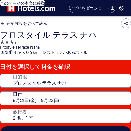
このページの本文に移動
アプリをダウンロード
宿泊施設をすべて表示
プロスタイル テラス ナハ
3.5
Prostyle Terrace Naha
つ
国際通りから 0.6 km、レストランがあるホテル
星
宿
日付を選択して料金を確認
泊
施
目的地
設
日付
旅行者