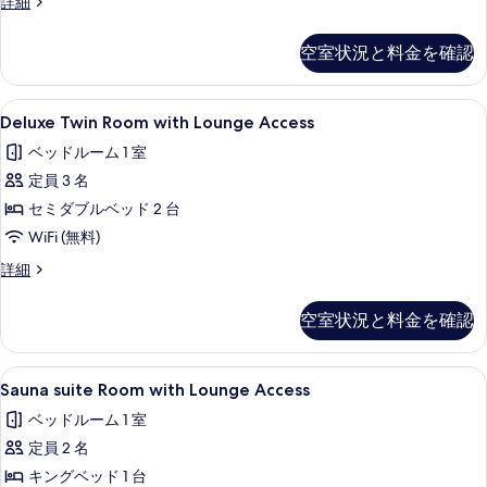
Deluxe
詳細
る
べ
Triple
Room
て
空室状況と料金を確認
with
の
Lounge
Access
写
Deluxe
セーフティボックス (室内)、デスク、
6
の
Deluxe Twin Room with Lounge Access
真
Twin
詳
ベッドルーム 1 室
細
Room
を
定員 3 名
with
表
Lounge
セミダブルベッド 2 台
示
Access
WiFi (無料)
す
の
Deluxe
詳細
る
す
Twin
Room
べ
空室状況と料金を確認
with
て
Lounge
Access
の
Sauna
セーフティボックス (室内)、デスク、
11
の
Sauna suite Room with Lounge Access
写
suite
詳
ベッドルーム 1 室
細
Room
真
定員 2 名
with
を
Lounge
キングベッド 1 台