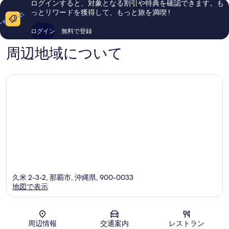
ログインすると、対象となる割引や特典を確認できます。も
い、
ミ
っとリワードを獲得して、もっと旅を満喫 !
口
2,389
コ
件
ログイン
無料で登録
ミ
件
1,319
の
周辺地域について
件
口
件
コ
の
ミ
口
コ
ミ
久米 2-3-2, 那覇市, 沖縄県, 900-0033
地図で表示
地図
周辺情報
交通案内
レストラン