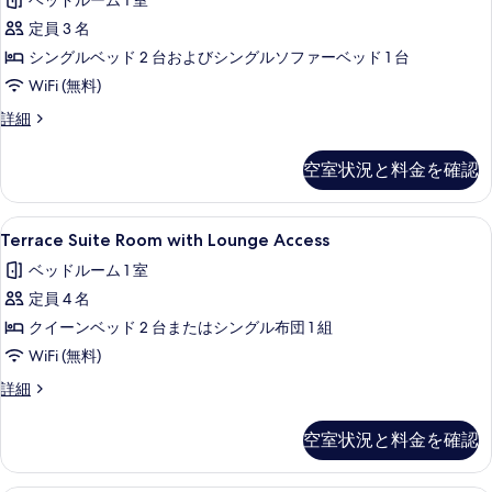
ウ
ベッドルーム 1 室
リ
ル
ナ
定員 3 名
ー
ア
ム
の
シングルベッド 2 台およびシングルソファーベッド 1 台
ト
サ
す
WiFi (無料)
ウ
リ
べ
ナ
ス
詳細
プ
の
ー
て
詳
ル
ペ
空室状況と料金を確認
の
細
リ
ル
ア
写
ー
ト
Terrace
セーフティボックス (室内)、デスク、
真
8
リ
Terrace Suite Room with Lounge Access
ム
Suite
プ
を
禁
ベッドルーム 1 室
ル
Room
表
ル
煙
定員 4 名
with
示
ー
Lounge
の
クイーンベッド 2 台またはシングル布団 1 組
ム
す
Access
禁
す
WiFi (無料)
る
煙
の
べ
Terrace
詳細
の
す
Suite
て
詳
Room
細
べ
空室状況と料金を確認
の
with
て
Lounge
写
Access