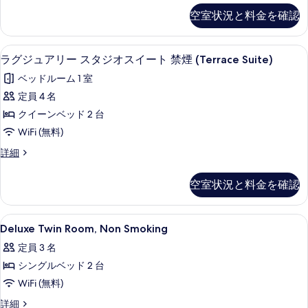
プ
ッ
詳
べ
空室状況と料金を確認
ク
細
ル
て
ス
ル
ト
の
ラグジュアリー スタジオスイート 禁煙 (T
ラ
15
リ
ラグジュアリー スタジオスイート 禁煙 (Terrace Suite)
ー
写
グ
プ
ム
ベッドルーム 1 室
ル
真
ジ
ル
禁
定員 4 名
を
ュ
ー
煙
クイーンベッド 2 台
ム
表
ア
禁
の
WiFi (無料)
示
リ
煙
す
ラ
詳細
す
の
ー
グ
べ
詳
る
ス
ジ
細
空室状況と料金を確認
て
ュ
タ
ア
の
ジ
リ
Deluxe
セーフティボックス (室内)、デスク、
写
12
ー
Deluxe Twin Room, Non Smoking
オ
Twin
ス
真
ス
定員 3 名
タ
Room,
を
ジ
イ
シングルベッド 2 台
Non
表
オ
Smoking
ー
WiFi (無料)
ス
示
の
イ
ト
Deluxe
詳細