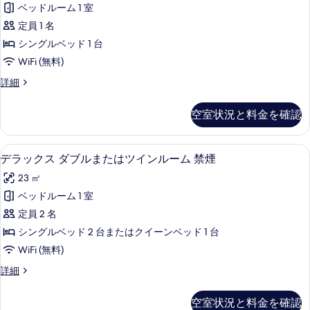
ル
煙
ベッドルーム 1 室
ダ
ー
の
定員 1 名
ム
ー
禁
す
シングルベッド 1 台
ド
煙
べ
WiFi (無料)
の
シ
て
詳
ス
詳細
ン
細
タ
の
グ
ン
空室状況と料金を確認
写
ダ
ル
ー
真
ル
ド
デラックス ダブルまたはツインルーム 
デ
を
11
シ
デラックス ダブルまたはツインルーム 禁煙
ー
ラ
ン
表
ム
23 ㎡
グ
ッ
示
ル
シ
ベッドルーム 1 室
ク
す
ル
ン
定員 2 名
ー
ス
る
ム
グ
シングルベッド 2 台またはクイーンベッド 1 台
ダ
シ
ル
WiFi (無料)
ン
ブ
ベ
グ
デ
詳細
ル
ル
ラ
ッ
ベ
ま
ッ
空室状況と料金を確認
ド
ッ
ク