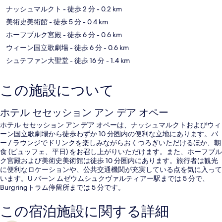
ナッシュマルクト
- 徒歩 2 分
- 0.2 km
美術史美術館
- 徒歩 5 分
- 0.4 km
ホーフブルク宮殿
- 徒歩 6 分
- 0.6 km
ウィーン国立歌劇場
- 徒歩 6 分
- 0.6 km
シュテファン大聖堂
- 徒歩 16 分
- 1.4 km
この施設について
ホテル セセッション アン デア オペー
ホテル セセッション アン デア オペーは、ナッシュマルクトおよびウィ
ーン国立歌劇場から徒歩わずか 10 分圏内の便利な立地にあります。バ
ー / ラウンジでドリンクを楽しみながらおくつろぎいただけるほか、朝
食 (ビュッフェ、平日) をお召し上がりいただけます。また、ホーフブル
ク宮殿および美術史美術館は徒歩 10 分圏内にあります。旅行者は観光
に便利なロケーションや、公共交通機関が充実している点を気に入って
います。U バーン ムゼウムシュクヴァルティアー駅までは 5 分で、
Burgringトラム停留所までは 5 分です。
この宿泊施設に関する詳細