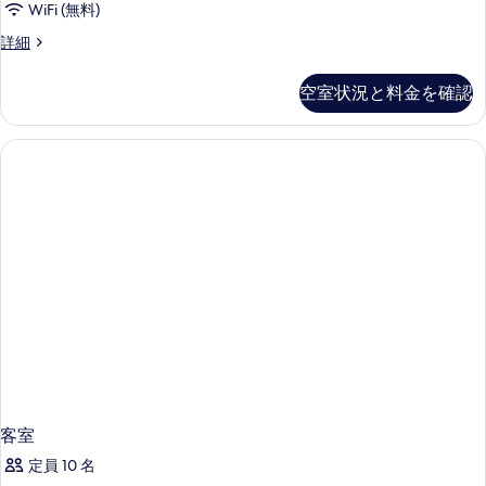
す
WiFi (無料)
煙
ム
表
べ
の
ト
詳細
禁
示
詳
リ
て
細
煙
プ
す
空室状況と料金を確認
の
ル
の
る
ル
写
す
ー
真
ム
べ
禁
を
て
煙
表
の
の
示
詳
写
細
す
真
る
を
表
示
す
る
客室
定員 10 名