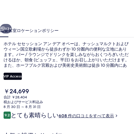
ッ
シ
前へ
次へ
ョ
63+
概要
客室
ロケーション
ポリシー
ン
ホテル セセッション アン デア オペーは、ナッシュマルクトおよび
ア
ウィーン国立歌劇場から徒歩わずか 10 分圏内の便利な立地にあり
ます。バー / ラウンジでドリンクを楽しみながらおくつろぎいただ
ン
けるほか、朝食 (ビュッフェ、平日) をお召し上がりいただけます。
デ
また、ホーフブルク宮殿および美術史美術館は徒歩 10 分圏内にあ
ります。旅行者は観光に便利なロケーションや、公共交通機関が充
ア
実している点を気に入っています。U バーン ムゼウムシュクヴァル
VIP Access
ティアー駅までは 5 分で、Burgringトラム停留所までは 5 分です。
オ
現
￥24,699
外観
ペ
在
合計 ￥28,404
の
税およびサービス料込み
ー
料
8 月 30 日 ～ 8 月 31 日
金
の
口
とても素晴らしい
9.2
608 件の口コミをすべて表示
は
10段階中9.2
コ
写
￥24,699
ミ
で
真
す