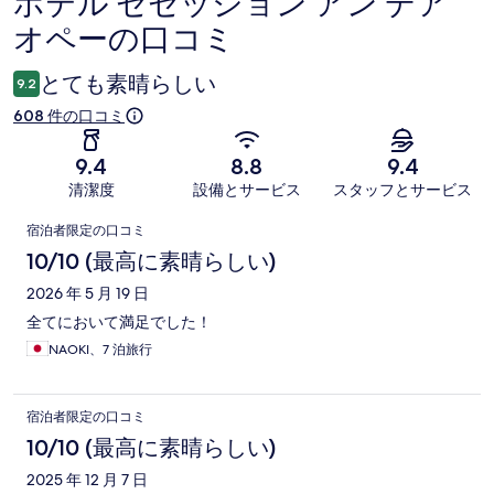
ホテル セセッション アン デア
口
オペーの口コミ
コ
ミ
とても素晴らしい
9.2
608 件の口コミ
9.4
8.8
9.4
清潔度
設備とサービス
スタッフとサービス
口
宿泊者限定の口コミ
コ
10/10 (最高に素晴らしい)
ミ
2026 年 5 月 19 日
全てにおいて満足でした！
NAOKI、7 泊旅行
宿泊者限定の口コミ
10/10 (最高に素晴らしい)
2025 年 12 月 7 日