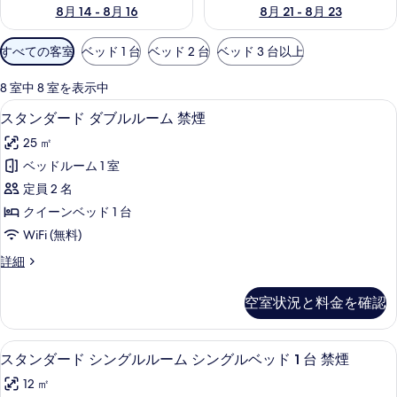
8月 14 - 8月 16
8月 21 - 8月 23
利
すべての客室
ベッド 1 台
ベッド 2 台
ベッド 3 台以上
用
可
8 室中 8 室を表示中
能
スタンダード ダブルルーム 禁煙 | 
ス
8
スタンダード ダブルルーム 禁煙
な
タ
客
25 ㎡
ン
室
ベッドルーム 1 室
ダ
の
定員 2 名
ー
絞
クイーンベッド 1 台
り
ド
WiFi (無料)
込
ダ
み
ス
詳細
ブ
タ
条
ル
ン
件
空室状況と料金を確認
ダ
ル
ー
ー
ド
スタンダード シングルルーム シングル
ス
5
ダ
スタンダード シングルルーム シングルベッド 1 台 禁煙
ム
タ
ブ
禁
12 ㎡
ル
ン