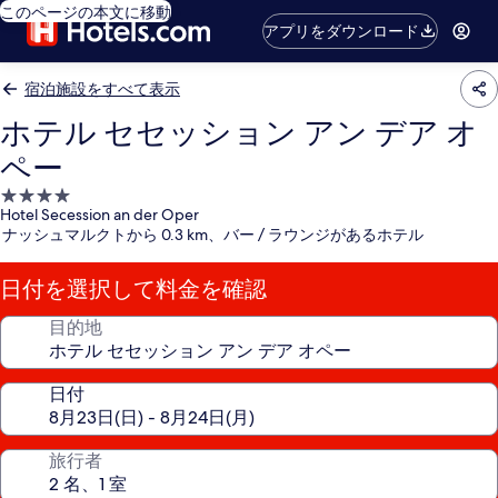
このページの本文に移動
アプリをダウンロード
宿泊施設をすべて表示
ホテル セセッション アン デア オ
ペー
4.0
Hotel Secession an der Oper
つ
ナッシュマルクトから 0.3 km、バー / ラウンジがあるホテル
星
宿
日付を選択して料金を確認
泊
施
目的地
設
日付
旅行者