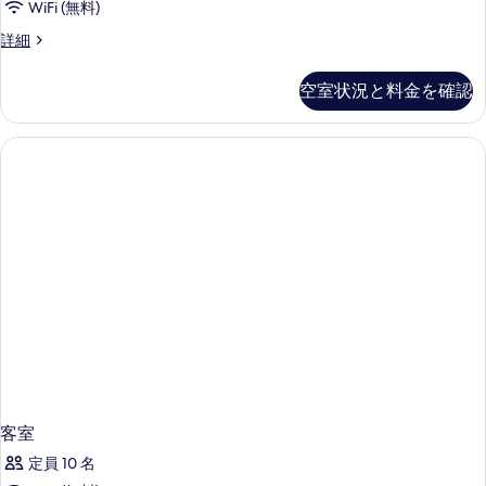
WiFi (無料)
客
詳細
室
の
空室状況と料金を確認
詳
細
客室
定員 10 名