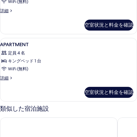
WiFi (無料)
客
詳細
室
の
空室状況と料金を確認
詳
細
APARTMENT
低刺激性寝具、セーフティボックス (
6
APARTMENT
の
定員 4 名
す
キングベッド 1 台
べ
WiFi (無料)
て
APARTMENT
詳細
の
の
写
詳
空室状況と料金を確認
細
真
を
類似した宿泊施設
表
示
ブティックホテル ダス ティグラ
オースト
す
る