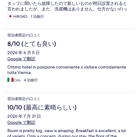
タッフに聞いたら故障したので新しいものが明日設置されると
言われましたが、まだ、洗濯機はありません。仕方がないのっ
て部屋で手洗いしていますが、かなり大変で困ってます。
HIROKO、1 泊旅行
宿泊者限定の口コミ
8/10 (とても良い)
2026 年 6 月 5 日
Google で翻訳
Ottimo hotel in posizione conveniente x visitare comodamente
tutta Vienna.
Ciro、4 泊旅行
宿泊者限定の口コミ
10/10 (最高に素晴らしい)
2026 年 7 月 31 日
Google で翻訳
Room is pretty big, view is amazing. Breakfast is excellent, a lot
of variety, Only a concern, during our stay, the floor of the