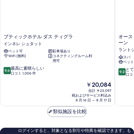
ブ
オ
ブティックホテル ダス ティグラ
オース
テ
ー
ーン
インネレ シュタット
ィ
ス
ラント
ペット可
駐車場あり
ッ
ト
WiFi (無料)
コネクティングルーム利
ク
リ
スパ
用可
ペット
ホ
ア
10
テ
最高に素晴らしい
ト
10
とて
9.6
9.2
段
ル
口コミ 1,006 件
レ
段
口コミ
階
ダ
ン
階
現
￥20,084
中
ス
ド
中
在
9.6、
テ
ホ
9.2、
合計 ￥23,097
の
最
ィ
テ
税およびサービス料込み
と
料
高
グ
8 月 16 日 ～ 8 月 17 日
ル
て
金
に
ラ
サ
も
は
素
イ
類似施設を比較
ヴ
素
￥20,084
晴
ン
ォ
晴
ら
ネ
イ
ら
し
レ
ェ
し
ログインすると、対象となる割引や特典を確認できます。も
い、
シ
ン
い、