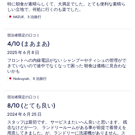
特に朝食が素晴らしくて、大満足でした。とても便利な素晴ら
しい立地で、何処に行くのも楽でした。
MIZUE、3 泊旅行
宿泊者限定の口コミ
4/10 (まあまあ)
2025 年 6 月 8 日
フロントへの内線電話がない シャンプーやティシュの管理がで
きていないので途中でなくなって困った 朝食は価格に見合わな
いかも
Nobuyuki、5 泊旅行
宿泊者限定の口コミ
8/10 (とても良い)
2024 年 6 月 25 日
スタッフは親切です。 サービスまたいへん良いと思います。 残
念なけどが一つ、 ランドリールームがある事が前提で着替えを
用意してきました。が、ランドリーに洗濯機がありません。ス