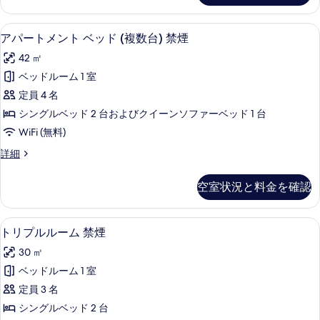
た
ド
ス
1
は
1
ダ
台
アパートメント ベッド (複数台) 禁
ア
台
7
ブ
アパートメント ベッド (複数台) 禁煙
ツ
禁
禁
パ
ル
イ
42 ㎡
煙
ま
煙
ー
の
た
ン
ベッドルーム 1 室
の
ト
詳
は
ル
定員 4 名
細
ツ
す
メ
イ
ー
シングルベッド 2 台およびクイーンソファーベッド 1 台
べ
ン
ン
ム
WiFi (無料)
ル
て
ト
禁
ー
ア
詳細
の
ベ
ム
パ
煙
写
禁
ッ
ー
空室状況と料金を確認
の
煙
ト
真
ド
の
メ
す
を
(複
詳
ン
トリプルルーム 禁煙 | 低刺激性寝具
ト
べ
細
11
ト
トリプルルーム 禁煙
表
数
リ
ベ
て
示
台)
30 ㎡
ッ
プ
の
ド
す
禁
ベッドルーム 1 室
ル
写
(複
る
煙
定員 3 名
数
ル
真
台)
の
シングルベッド 2 台
ー
を
禁