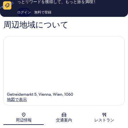
っとリワードを獲得して、もっと旅を満喫 !
口
ュ
ウ
口
コ
タ
ィ
コ
ログイン
無料で登録
ミ
ッ
ー
ミ
1,006
ト
ン
1,866
周辺地域について
件
ラ
件
件
ン
件
の
ト
の
口
シ
口
コ
ュ
コ
ミ
ト
ミ
ラ
ー
セ
Getreidemarkt 5, Vienna, Wien, 1060
地図で表示
地図
周辺情報
交通案内
レストラン