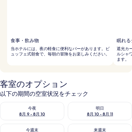
食事・飲み物
眠れる
当ホテルには、夜の軽食に便利なバーがあります。ビ
遮光カ
ュッフェ式朝食で、毎朝の冒険をお楽しみください。
ルシャ
ます。
客室のオプション
以下の期間の空室状況をチェック
今夜 8月 9 - 8月 10 の空室状況をチェック
明日 8月 10 - 8月 11 の空
今夜
明日
8月 9 - 8月 10
8月 10 - 8月 11
今週末 8月 14 - 8月 16 の空室状況をチェック
来週末 8月 21 - 8月 23 の
今週末
来週末