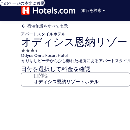
このページの本文に移動
旅行を検索
宿泊施設をすべて表示
アパートスタイルホテル
オディシス恩納リゾー
3.5
Odysis Onna Resort Hotel
つ
かりゆしビーチから少し離れた場所にあるアパートスタイ
星
日付を選択して料金を確認
宿
目的地
泊
施
設
オ
デ
ィ
シ