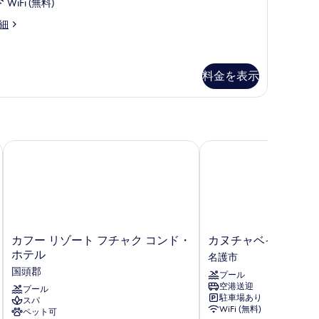
,
WiFi (無料)
オ
禁
細
ー
煙
arden
シ
Garden
ew
ャ
iew
料金を表示
)
ン
の
F)
す
の
べ
す
カフー リゾート フチャク コンド・ホテル
カヌチャベイホテル &
て
べ
の
て
写
の
真
写
を
真
カ
カ
カフー リゾート フチャク コンド・
カヌチャベイホテル 
フ
ヌ
表
を
ホテル
名護市
ー
チ
示
国頭郡
表
プール
リ
ャ
空港送迎
す
ゾ
プール
ベ
示
駐車場あり
スパ
ー
イ
る
す
WiFi (無料)
ペット可
ト
ホ