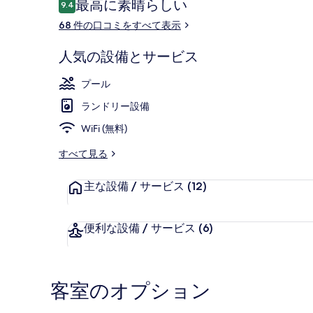
ャ
口
最高に素晴らしい
9.4
10段階中9.4
コ
ラ
68 件の口コミをすべて表示
ミ
リ
人気の設備とサービス
ー
ビーチ
プール
ランドリー設備
WiFi (無料)
すべて見る
主な設備 / サービス
(12)
便利な設備 / サービス
(6)
客室のオプション