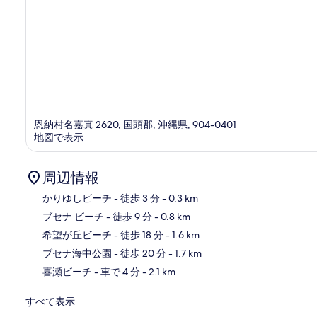
恩納村名嘉真 2620, 国頭郡, 沖縄県, 904-0401
地図で表示
周辺情報
かりゆしビーチ
- 徒歩 3 分
- 0.3 km
ブセナ ビーチ
- 徒歩 9 分
- 0.8 km
地
希望が丘ビーチ
- 徒歩 18 分
- 1.6 km
ブセナ海中公園
- 徒歩 20 分
- 1.7 km
喜瀬ビーチ
- 車で 4 分
- 2.1 km
すべて表示