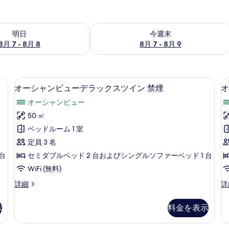
- 8月 8 の空室状況をチェック
今週末 8月 7 - 8月 9 の空室状況をチ
明日
今週末
8月 7 - 8月 8
8月 7 - 8月 9
ク、WiFi (無料)、客室ごとに異なる装飾、客室ごとに異なるインテリア
オーシャンビューデラックスツイン 禁煙
オ
8
オーシャンビューデラックスツイン 禁煙
オ
ー
オーシャンビュー
シ
50 ㎡
ャ
ベッドルーム 1 室
ン
定員 3 名
ビ
台
セミダブルベッド 2 台およびシングルソファーベッド 1 台
ュ
WiFi (無料)
ー
オ
オ
詳細
詳
デ
ー
ー
ラ
シ
シ
示
料金を表示
ャ
ャ
ッ
ン
ン