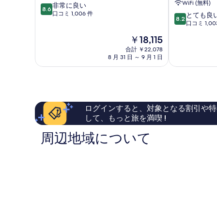
WiFi (無料)
10
非常に良い
ク
ー
8.6
段
口コミ 1,006 件
10
ホ
チ
とても良
8.2
階
段
テ
リ
口コミ 1,00
中
階
ル
ゾ
現
￥18,115
8.6、
中
谷
ー
在
非
8.2、
茶
合計 ￥22,078
ト
の
常
8 月 31 日 ～ 9 月 1 日
と
ベ
オ
料
に
て
イ
ー
金
良
も
国
シ
は
い、
良
頭
ャ
￥18,115
口
い、
郡
ン
コ
口
ス
ログインすると、対象となる割引や特
ミ
コ
パ
して、もっと旅を満喫 !
1,006
ミ
国
件
1,003
頭
周辺地域について
件
件
郡
の
件
口
の
コ
口
ミ
コ
ミ