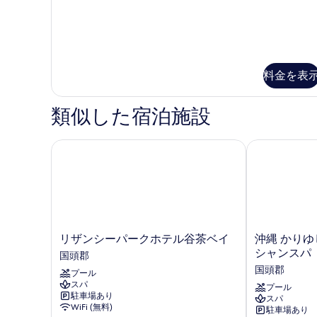
の
詳
詳
の
細
写
細
写
真
真
を
を
料金を表
表
表
示
示
類似した宿泊施設
す
す
る
る
リザンシーパークホテル谷茶ベイ
沖縄 かりゆ
リ
沖
リザンシーパークホテル谷茶ベイ
沖縄 かりゆ
ザ
縄
シャンスパ
国頭郡
ン
か
国頭郡
プール
シ
り
スパ
ー
ゆ
プール
駐車場あり
スパ
パ
し
WiFi (無料)
駐車場あり
ー
ビ