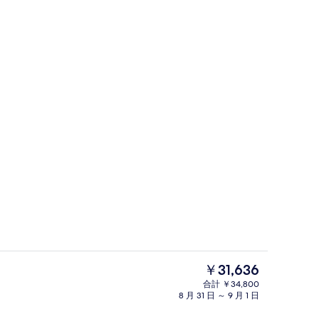
イン 禁煙 | デスク、WiFi (無料)、客室ごとに異なる装飾、客室ごとに異な
スタンダードガーデン | デスク、Wi
現
￥31,636
在
合計 ￥34,800
の
8 月 31 日 ～ 9 月 1 日
デスク、WiFi (無料)、客室ごとに
料
金