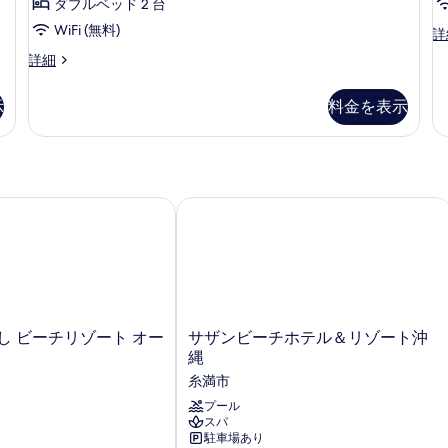
煙
ダブルベッド 2 台
ー
煙
ー,
ガ
る
(Ocean
禁
(Ocean
WiFi (無料)
ス
詳
ー
View
煙
タ
View
ス
詳細
4F)
(G
デ
ン
4F)
タ
の
(
Vi
ダ
ン
ン
の
詳
1–
V
ー
示
料金を表示
ダ
細
2F
の
ド
す
1–
ー
の
オ
す
ド
2
べ
詳
ー
ガ
細
べ
て
シ
ー
ャ
て
の
デ
し ビーチリゾート オーシャンスパ
サザンビーチホテル＆リゾート沖縄
ン
ン
の
写
の
の
詳
写
真
詳
細
細
真
を
を
表
表
示
サ
し ビーチリゾート オー
サザンビーチホテル＆リゾート沖
ザ
示
縄
す
ン
す
糸満市
る
ビ
る
ー
プール
スパ
チ
駐車場あり
ホ