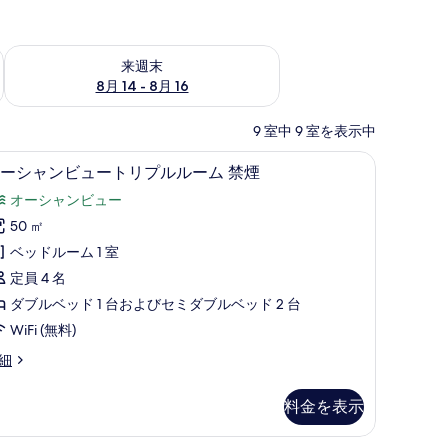
ェック
来週末 8月 14 - 8月 16 の空室状況をチェック
来週末
8月 14 - 8月 16
9 室中 9 室を表示中
 | デスク、WiFi (無料)、客室ごとに異なる装飾、客室ごとに異なるインテ
オーシャンビュートリプルルーム 禁煙 | デス
オ
10
ーシャンビュートリプルルーム 禁煙
ー
オーシャンビュー
シ
50 ㎡
ャ
ベッドルーム 1 室
ン
定員 4 名
ビ
ダブルベッド 1 台およびセミダブルベッド 2 台
ュ
WiFi (無料)
ー
細
ト
リ
料金を表示
プ