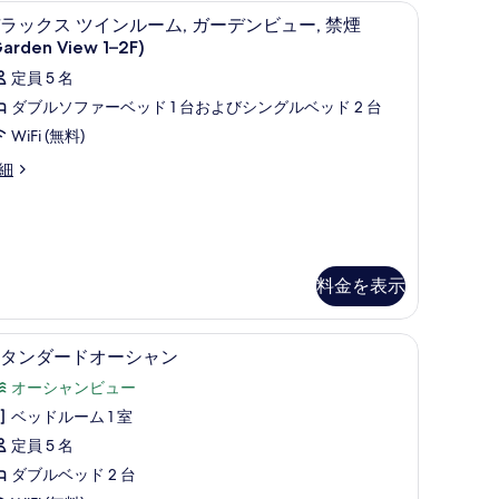
ル
異なる装飾、客室ごとに異なるインテリア
冷蔵庫、電子レンジ、コンロ、電気ポット
デ
6
ラックス ツインルーム, ガーデンビュー, 禁煙
ル
ラ
Garden View 1–2F)
ー
ッ
定員 5 名
ム
ク
ダブルソファーベッド 1 台およびシングルベッド 2 台
禁
ス
WiFi (無料)
煙
ツ
細
の
イ
す
ン
べ
ル
て
ー
料金を表示
の
,
写
ガ
Fi (無料)、客室ごとに異なる装飾、客室ごとに異なるインテリア
スタンダードオーシャン | デスク、WiFi 
ス
真
1
タンダードオーシャン
ー
タ
を
デ
オーシャンビュー
ン
表
ン
ベッドルーム 1 室
ダ
示
ビ
定員 5 名
ー
す
ュ
ダブルベッド 2 台
ド
る