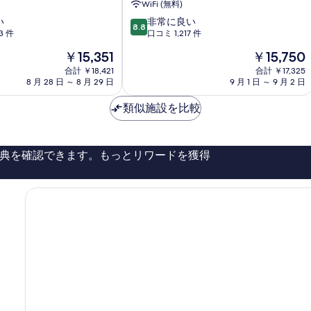
WiFi (無料)
テ
10
い
ル
非常に良い
8.8
段
3 件
＆
口コミ 1,217 件
階
リ
現
現
￥15,351
￥15,750
中
ゾ
在
在
8.8、
合計 ￥18,421
ー
合計 ￥17,325
の
の
8 月 28 日 ～ 8 月 29 日
9 月 1 日 ～ 9 月 2 日
非
ト
料
料
常
沖
金
金
類似施設を比較
に
縄
は
は
良
糸
￥15,351
￥15,750
い、
満
口
市
典を確認できます。もっとリワードを獲得
コ
ミ
1,217
件
件
の
口
コ
ミ