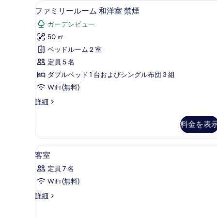
す
ツ
ファミリールーム 和洋室 禁煙 
フ
9
イ
ファミリールーム 和洋室 禁煙
べ
ァ
ン
て
ガーデンビュー
禁
ミ
煙
の
50 ㎡
リ
の
写
ベッドルーム 2 室
詳
ー
細
真
定員 5 名
ル
を
ダブルベッド 1 台およびシングル布団 3 組
ー
表
WiFi (無料)
ム
示
フ
詳細
和
ァ
す
洋
ミ
料金を表
る
リ
室
ー
禁
ル
デスク、WiFi (無料)、客
客
13
ー
客室
煙
室
ム
の
定員 7 名
和
の
洋
す
WiFi (無料)
す
室
べ
客
詳細
禁
べ
室
煙
て
て
の
の