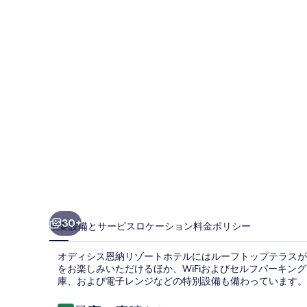
ス
恩
納
リ
ゾ
ー
ト
ホ
テ
ル
の
30+
概要
設備とサービス
ロケーション
料金
ポリシー
写
オディシス恩納リゾートホテルにはルーフトップテラスが
真
をお楽しみいただけるほか、WiFiおよびセルフパーキ
庫、および電子レンジなどの特別設備も備わっています。
ギ