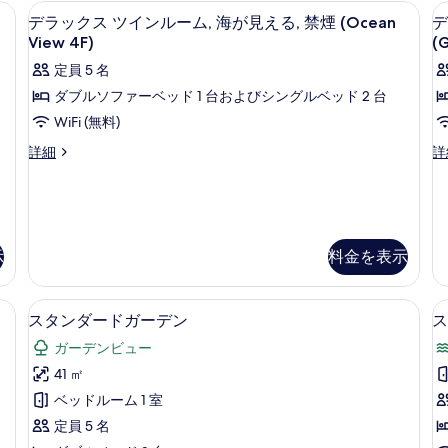
ク
ビ
ビ
| デスク、WiFi (無料)、客室ごとに異なる装飾、客室ごとに異なるインテリア
デスク、WiFi (無料)、客室ごとに
デ
11
ュ
ュ
デラックス ツインルーム, 海が見える, 禁煙 (Ocean
デ
ス
ラ
ー
ー
View 4F)
(
ツ
デ
ト
ッ
定員 5 名
ラ
リ
イ
ク
ッ
プ
ダブルソファーベッド 1 台およびシングルベッド 2 台
ン
ク
ル
ス
WiFi (無料)
ス
ル
禁
ツ
ツ
ー
デ
デ
詳細
詳
煙
イ
ム
イ
ラ
ラ
の
ン
禁
ッ
ッ
ン
禁
煙
ク
ク
す
煙
の
ル
ス
ス
べ
の
詳
ツ
ツ
ー
詳
細
示
料金を表示
て
イ
イ
ム,
ム
細
ン
ン
の
ル
ル
海
室ごとに異なる装飾、客室ごとに異なるインテリア
スタンダードガーデン | デスク、Wi
ス
写
ー
ー
2
スタンダードガーデン
ス
が
ム,
ム,
タ
真
見
ガーデンビュー
海
ガ
ン
を
が
ー
え
41 ㎡
見
デ
ダ
表
る,
ベッドルーム 1 室
え
ン
ー
示
る,
ビ
禁
定員 5 名
ド
禁
ュ
す