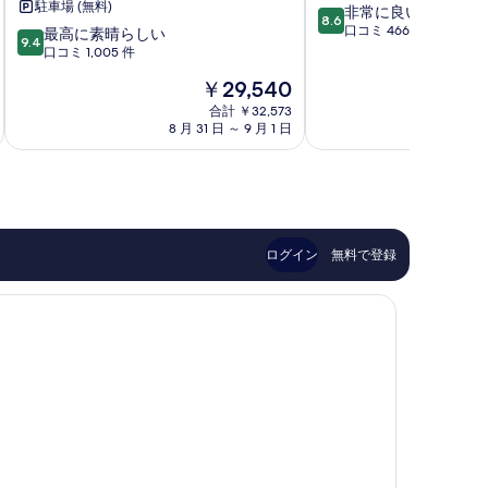
駐車場 (無料)
10
非常に良い
る
フ
テ
8.6
段
口コミ 466 件
10
チ
最高に素晴らしい
ル
9.4
階
段
ャ
口コミ 1,005 件
&
中
階
ク
ヴ
現
￥29,540
8.6、
中
コ
ィ
在
非
9.4、
ン
合計 ￥32,573
ラ
の
常
8 月 31 日 ～ 9 月 1 日
8 
最
ド・
ズ
料
に
高
ホ
名
金
良
に
テ
護
は
い、
素
ル
市
￥29,540
口
晴
国
コ
ら
頭
ミ
し
郡
ログイン
無料で登録
466
い、
件
口
件
コ
の
ミ
口
1,005
コ
件
ミ
件
の
口
コ
ミ