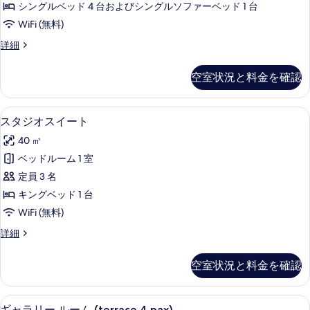
バ
ー
シングルベッド 4 台およびシングルソファーベッド 1 台
真
ル
ル
シ
WiFi (無料)
コ
を
ー
テ
ニ
フ
詳細
表
ム
ー
ァ
ィ
示
シ
シ
ミ
空室状況と料金を確認
ビ
テ
リ
す
テ
ィ
ー
ュ
る
ィ
ビ
ル
スタジオスイート | 高級寝具、ミニバ
ス
ー
ュ
14
ー
スタジオスイート
ビ
ー
タ
ム
の
ュ
40 ㎡
の
シ
ジ
す
詳
テ
ー
ベッドルーム 1 室
オ
細
べ
ィ
(for
定員 3 名
ビ
ス
て
5)
ュ
キングベッド 1 台
イ
の
ー
の
WiFi (無料)
(for
ー
写
す
5)
ス
詳細
ト
真
の
べ
タ
詳
の
ジ
を
て
空室状況と料金を確認
細
オ
す
表
の
ス
べ
示
イ
写
ギャラリー ルーム (terrace 4 pa
ギ
12
ー
ギャラリー ルーム (terrace 4 pax)