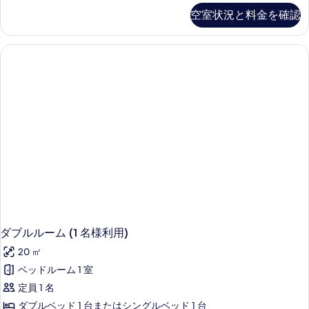
ル
空室状況と料金を確認
ま
た
は
ツ
イ
ン
ル
ー
ム
の
詳
細
ダブルルーム (1 名様利用)
20 ㎡
ベッドルーム 1 室
定員 1 名
ダブルベッド 1 台またはシングルベッド 1 台