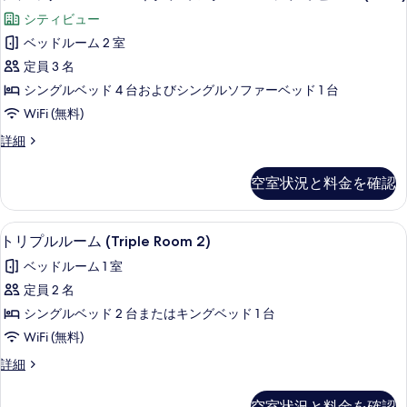
ィ
ァ
ム
シティビュー
コ
ン
ミ
ネ
ベッドルーム 2 室
グ
リ
ク
定員 3 名
ル
テ
ー
ィ
シングルベッド 4 台およびシングルソファーベッド 1 台
ー
ル
ン
WiFi (無料)
ム
グ
ー
ル
フ
詳細
シ
ム
ー
ァ
テ
ム
コ
ミ
空室状況と料金を確認
シ
リ
ィ
ネ
テ
ー
ビ
ク
ィ
ル
高級寝具、ミニバー、セーフティボック
ト
ビ
ュ
2
ー
トリプルルーム (Triple Room 2)
テ
ュ
リ
ム
ー
ィ
ベッドルーム 1 室
ー
コ
プ
(for
(for
ネ
ン
定員 2 名
ル
4)
ク
4)
グ
シングルベッド 2 台またはキングベッド 1 台
の
テ
ル
の
詳
ィ
ル
WiFi (無料)
ー
す
細
ン
ー
ト
詳細
グ
ム
べ
リ
ム
ル
(Triple
プ
て
ー
空室状況と料金を確認