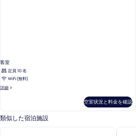
客室
定員 10 名
WiFi (無料)
客
詳細
室
の
空室状況と料金を確認
詳
細
類似した宿泊施設
カタロニア ランブラス ホテル
カタロニ