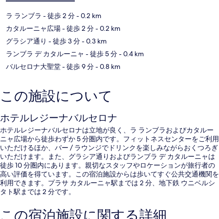
ラ ランブラ
- 徒歩 2 分
- 0.2 km
カタルーニャ広場
- 徒歩 2 分
- 0.2 km
グラシア通り
- 徒歩 3 分
- 0.3 km
ランブラ デ カタルーニャ
- 徒歩 5 分
- 0.4 km
バルセロナ大聖堂
- 徒歩 9 分
- 0.8 km
この施設について
ホテルレジーナバルセロナ
ホテルレジーナバルセロナは立地が良く、ラ ランブラおよびカタルー
ニャ広場から徒歩わずか 5 分圏内です。フィットネスセンターをご利用
いただけるほか、バー / ラウンジでドリンクを楽しみながらおくつろぎ
いただけます。また、グラシア通りおよびランブラ デ カタルーニャは
徒歩 10 分圏内にあります。親切なスタッフやロケーションが旅行者の
高い評価を得ています。この宿泊施設からは歩いてすぐ公共交通機関を
利用できます。プラサ カタルーニャ駅までは 2 分、地下鉄 ウニベルシ
タト駅までは 2 分です。
この宿泊施設に関する詳細