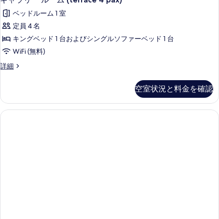
て
す
真
ャ
ト
の
ベッドルーム 1 室
る
の
を
ラ
詳
写
定員 4 名
表
リ
細
真
キングベッド 1 台およびシングルソファーベッド 1 台
示
ー
を
WiFi (無料)
す
ル
表
ギ
詳細
る
ー
ャ
示
ム
ラ
空室状況と料金を確認
す
リ
(terrace
ー
る
4
ル
pax)
ー
ム
の
(terrace
す
4
pax)
べ
の
て
詳
の
細
写
真