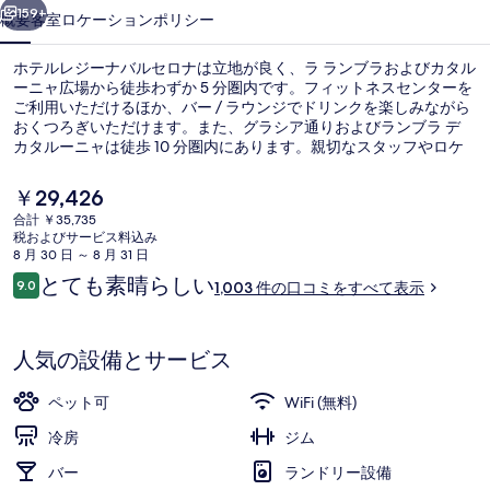
バ
159+
概要
客室
ロケーション
ポリシー
ル
ホテルレジーナバルセロナは立地が良く、ラ ランブラおよびカタル
セ
ーニャ広場から徒歩わずか 5 分圏内です。フィットネスセンターを
ご利用いただけるほか、バー / ラウンジでドリンクを楽しみながら
ロ
おくつろぎいただけます。また、グラシア通りおよびランブラ デ
ナ
カタルーニャは徒歩 10 分圏内にあります。親切なスタッフやロケ
ーションが旅行者の高い評価を得ています。この宿泊施設からは歩
の
いてすぐ公共交通機関を利用できます。プラサ カタルーニャ駅まで
現
￥29,426
は 2 分、地下鉄 ウニベルシタト駅までは 2 分です。
在
写
合計 ￥35,735
の
税およびサービス料込み
施設の入り口
真
料
8 月 30 日 ～ 8 月 31 日
金
口
とても素晴らしい
ギ
9.0
1,003 件の口コミをすべて表示
は
10段階中9.0
コ
￥29,426
ャ
ミ
で
す
ラ
人気の設備とサービス
リ
ペット可
WiFi (無料)
ー
冷房
ジム
バー
ランドリー設備