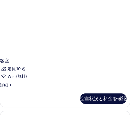
様
ー
写
ム
利
(1
真
用)
名
を
様
の
利
表
す
用)
示
の
べ
す
詳
て
細
る
の
客室
写
定員 10 名
真
WiFi (無料)
を
客
詳細
表
室
示
の
空室状況と料金を確認
す
詳
細
る