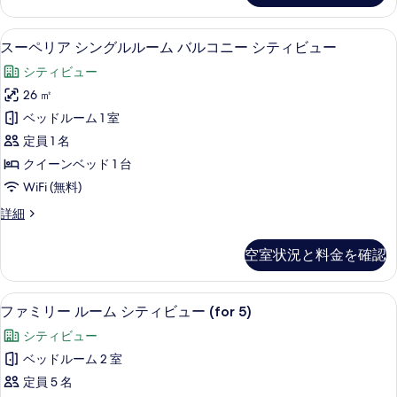
用)
ー
写
バ
ム
高級寝具、ミニバー、セーフティボック
ス
真
12
(1
ル
スーペリア シングルルーム バルコニー シティビュー
ー
名
を
コ
シティビュー
様
ペ
表
ニ
利
26 ㎡
リ
示
用)
ー
ベッドルーム 1 室
バ
ア
す
シ
ル
定員 1 名
シ
る
コ
テ
クイーンベッド 1 台
ニ
ン
ィ
WiFi (無料)
ー
グ
シ
ビ
ス
詳細
テ
ル
ー
ュ
ィ
ル
ペ
ビ
ー
空室状況と料金を確認
リ
ー
ュ
の
ア
ー
ム
シ
す
の
高級寝具、ミニバー、セーフティボック
フ
2
ン
ファミリー ルーム シティビュー (for 5)
バ
詳
べ
ァ
グ
細
ル
シティビュー
ル
て
ミ
ル
コ
ベッドルーム 2 室
の
リ
ー
ニ
定員 5 名
ム
写
ー