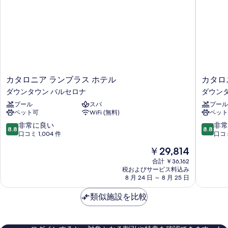
カ
カ
カタロニア ランブラス ホテル
カタロ
タ
タ
ダウンタウン バルセロナ
ダウン
ロ
ロ
プール
スパ
プール
ニ
ニ
ペット可
WiFi (無料)
ペット
ア
ア
ラ
プ
10
10
非常に良い
非常
8.8
8.8
ン
ラ
段
段
口コミ 1,004 件
口コミ
ブ
ザ
階
階
現
￥29,814
ラ
カ
中
中
在
ス
タ
8.8、
8.8、
合計 ￥36,162
の
ホ
税およびサービス料込み
ル
非
非
料
8 月 24 日 ～ 8 月 25 日
テ
ー
常
常
金
ル
ニ
に
に
は
類似施設を比較
ダ
ャ
良
良
￥29,814
ウ
ダ
い、
い、
ン
ウ
口
口
タ
ン
コ
コ