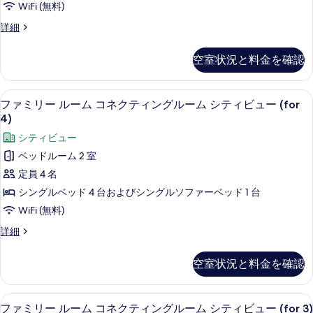
WiFi (無料)
ギ
詳細
ャ
ラ
空室状況と料金を確認
リ
ー
ル
高級寝具、ミニバー、セーフティボック
フ
2
ー
ファミリー ルーム コネクティングルーム シティビュー (for
ァ
ム
4)
(terrace
ミ
シティビュー
3
リ
pax)
ベッドルーム 2 室
の
ー
定員 4 名
詳
ル
細
シングルベッド 4 台およびシングルソファーベッド 1 台
ー
WiFi (無料)
ム
フ
詳細
コ
ァ
ミ
ネ
空室状況と料金を確認
リ
ク
ー
ル
テ
高級寝具、ミニバー、セーフティボック
フ
2
ー
ファミリー ルーム コネクティングルーム シティビュー (for 3)