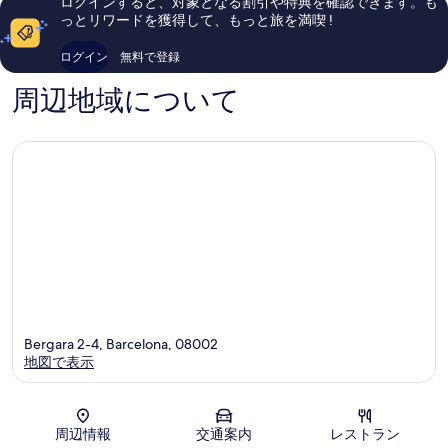
ログインすると、対象となる割引や特典を確認できます。も
ウ
タ
ミ
ミ
っとリワードを獲得して、もっと旅を満喫 !
ン
ウ
1,004
1,002
バ
ン
件
件
ログイン
無料で登録
ル
バ
件
件
セ
ル
の
の
周辺地域について
ロ
セ
口
口
ナ
ロ
コ
コ
ナ
ミ
ミ
Bergara 2-4, Barcelona, 08002
地図で表示
地図
周辺情報
交通案内
レストラン