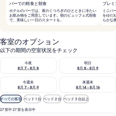
バーでの軽食と朝食
プレミ
ホテルのバーでは、夜のくつろぎのひとときに冷たい
ミニバ
お飲み物をご用意しています。朝のビュッフェ式朝食
をゆだ
で、美味しい一日のスタートを。
らかな
客室のオプション
以下の期間の空室状況をチェック
今夜 8月 7 - 8月 8 の空室状況をチェック
明日 8月 8 - 8月 9 の空室
今夜
明日
8月 7 - 8月 8
8月 8 - 8月 9
今週末 8月 7 - 8月 9 の空室状況をチェック
来週末 8月 14 - 8月 16 の
今週末
来週末
8月 7 - 8月 9
8月 14 - 8月 16
利
すべての客室
ベッド 1 台
ベッド 2 台
ベッド 3 台以上
用
可
27 室中 27 室を表示中
能