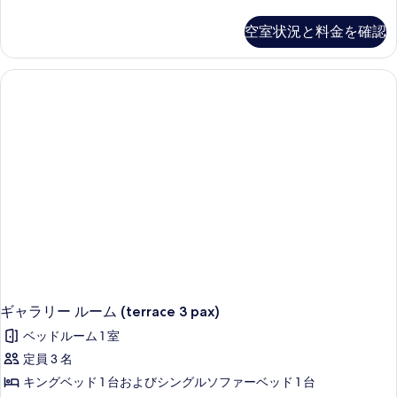
ャ
ラ
空室状況と料金を確認
リ
ー
ル
ー
ム
(terrace
2
pax)
の
詳
細
ギャラリー ルーム (terrace 3 pax)
ベッドルーム 1 室
定員 3 名
キングベッド 1 台およびシングルソファーベッド 1 台