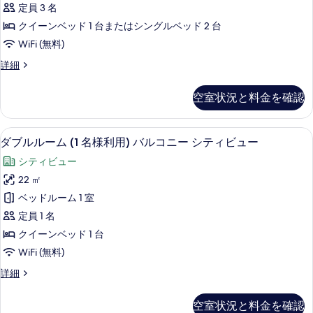
を
定員 3 名
ム
表
クイーンベッド 1 台またはシングルベッド 2 台
バ
示
WiFi (無料)
ル
す
ダ
詳細
コ
ブ
る
ニ
ル
空室状況と料金を確認
ル
ー
ー
シ
ム
高級寝具、ミニバー、セーフティボック
ダ
14
バ
ダブルルーム (1 名様利用) バルコニー シティビュー
テ
ブ
ル
ィ
シティビュー
コ
ル
ニ
ビ
22 ㎡
ル
ー
ュ
ベッドルーム 1 室
シ
ー
テ
ー
定員 1 名
ム
ィ
の
クイーンベッド 1 台
ビ
(1
す
WiFi (無料)
ュ
名
ー
べ
ダ
詳細
様
の
ブ
て
詳
利
ル
細
空室状況と料金を確認
の
ル