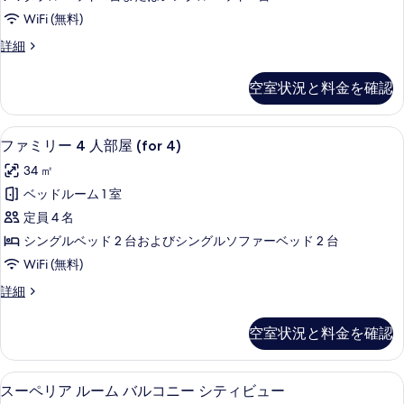
WiFi (無料)
ダ
詳細
ブ
ル
空室状況と料金を確認
ル
ー
ム
ファミリー 4 人部屋 (for 4) | 部屋か
フ
1
(1
ファミリー 4 人部屋 (for 4)
ァ
名
34 ㎡
様
ミ
利
ベッドルーム 1 室
リ
用)
定員 4 名
の
ー
詳
シングルベッド 2 台およびシングルソファーベッド 2 台
4
細
WiFi (無料)
人
フ
詳細
部
ァ
屋
ミ
空室状況と料金を確認
リ
(for
ー
4)
4
高級寝具、ミニバー、セーフティボック
ス
の
12
人
スーペリア ルーム バルコニー シティビュー
部