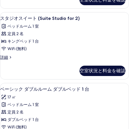
シ
ル
Room
ム
の
ル
テ
シ
2)
写
ー
テ
高級寝具、ミニバー、セーフティボック
ス
ィ
の
1
ム
スタジオスイート (Suite Studio for 2)
ィ
真
タ
(Triple
ビ
す
ビ
ベッドルーム 1 室
を
Room
ュ
ジ
ュ
べ
2)
定員 2 名
表
ー
オ
ー
の
て
(for
キングベッド 1 台
示
詳
ス
(for
3)
の
細
WiFi (無料)
す
の
3)
イ
写
詳
る
ス
詳細
の
ー
細
真
タ
す
ト
ジ
を
空室状況と料金を確認
オ
べ
(Suite
表
ス
て
Studio
イ
示
高級寝具、ミニバー、セーフティボック
ベ
for
13
ー
の
ベーシック ダブルルーム ダブルベッド 1 台
す
ー
ト
2)
写
17 ㎡
る
(Suite
シ
の
真
Studio
ベッドルーム 1 室
ッ
す
for
を
定員 2 名
2)
ク
べ
表
の
ダブルベッド 1 台
ダ
て
詳
示
WiFi (無料)