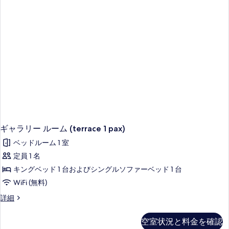
部
屋
(Quadruple
for
3)
の
詳
細
ギャラリー ルーム (terrace 1 pax)
ベッドルーム 1 室
定員 1 名
キングベッド 1 台およびシングルソファーベッド 1 台
WiFi (無料)
ギ
詳細
ャ
ラ
空室状況と料金を確認
リ