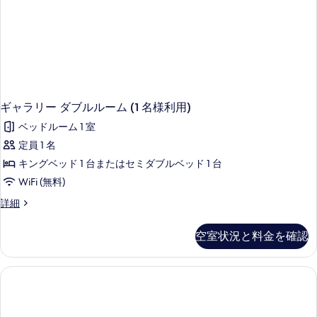
詳
細
ギャラリー ダブルルーム (1 名様利用)
ベッドルーム 1 室
定員 1 名
キングベッド 1 台またはセミダブルベッド 1 台
WiFi (無料)
ギ
詳細
ャ
ラ
空室状況と料金を確認
リ
ー
ダ
ブ
ル
ル
ー