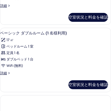
細
ブ
の
す
ベ
詳細
ル
写
ー
る
ル
シ
真
空室状況と料金を確認
ッ
ー
を
ク
ム
表
ダ
高級寝具、ミニバー、セーフティボック
ベ
14
ブ
ベーシック ダブルルーム (1 名様利用)
ダ
示
ー
ル
ブ
17 ㎡
す
ル
シ
ー
ル
ベッドルーム 1 室
る
ッ
ム
ベ
定員 1 名
ダ
ク
ブ
ッ
ダブルベッド 1 台
ダ
ル
ド
WiFi (無料)
ベ
ブ
1
ッ
ベ
詳細
ル
ド
ー
台
1
ル
シ
の
空室状況と料金を確認
台
ッ
ー
の
す
ク
ム
詳
ダ
べ
細
ブ
(1
て
ル
名
ル
の