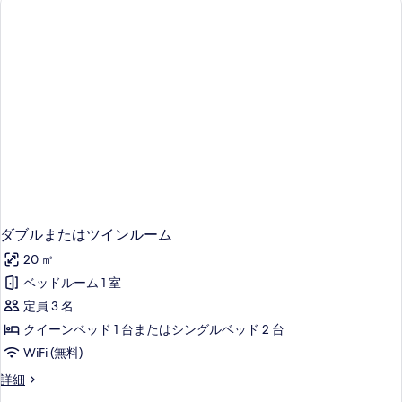
な
客
室
の
絞
り
込
み
条
件
ダブルまたはツインルーム
20 ㎡
ベッドルーム 1 室
定員 3 名
クイーンベッド 1 台またはシングルベッド 2 台
WiFi (無料)
ダ
詳細
ブ