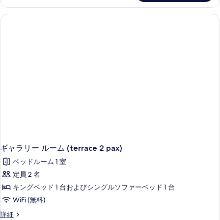
ー
ル
ー
ム
(terrace
1
pax)
の
詳
細
ギャラリー ルーム (terrace 2 pax)
ベッドルーム 1 室
定員 2 名
キングベッド 1 台およびシングルソファーベッド 1 台
WiFi (無料)
ギ
詳細