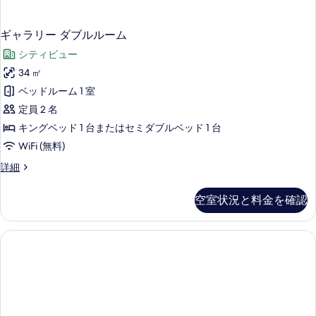
を
表
ギャラリー ダブルルーム
示
す
シティビュー
る
34 ㎡
ベッドルーム 1 室
定員 2 名
キングベッド 1 台またはセミダブルベッド 1 台
WiFi (無料)
ギ
詳細
ャ
ラ
空室状況と料金を確認
リ
ー
ダ
ブ
ル
ル
ー
ム
の