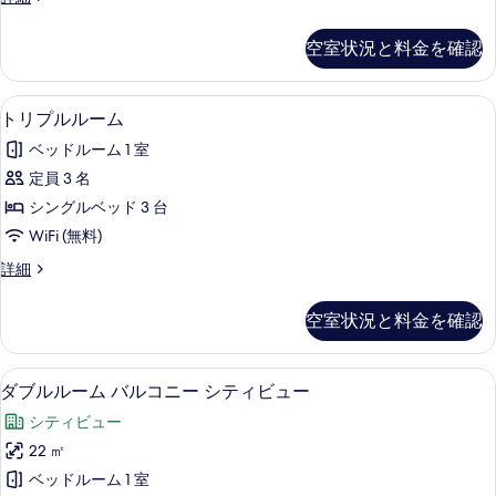
の
ビ
ン
の
ュ
す
グ
空室状況と料金を確認
す
ー
ル
べ
の
ル
べ
て
詳
ー
高級寝具、ミニバー、セーフティボック
ト
て
細
2
ム
トリプルルーム
の
リ
の
の
写
ベッドルーム 1 室
詳
プ
写
細
真
定員 3 名
ル
真
を
シングルベッド 3 台
ル
を
表
WiFi (無料)
ー
表
示
ト
詳細
ム
示
リ
す
の
プ
す
空室状況と料金を確認
る
ル
す
る
ル
べ
ー
高級寝具、ミニバー、セーフティボック
ダ
14
ム
ダブルルーム バルコニー シティビュー
て
ブ
の
の
シティビュー
詳
ル
細
写
22 ㎡
ル
真
ベッドルーム 1 室
ー