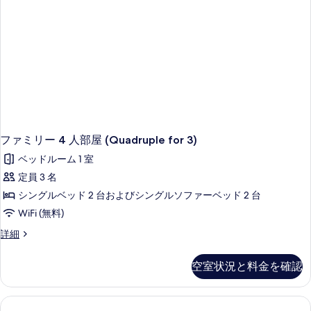
ム
(1
名
様
利
用)
の
詳
細
ファミリー 4 人部屋 (Quadruple for 3)
ベッドルーム 1 室
定員 3 名
シングルベッド 2 台およびシングルソファーベッド 2 台
WiFi (無料)
フ
詳細
ァ
ミ
空室状況と料金を確認
リ
ー
4
人