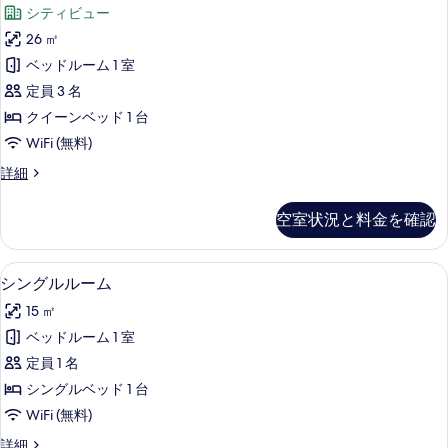
ー
す
シティビュー
屋
ペ
べ
(for
26 ㎡
リ
4)
て
ベッドルーム 1 室
の
ア
の
詳
定員 3 名
ル
写
細
クイーンベッド 1 台
ー
真
WiFi (無料)
ム
を
ス
詳細
バ
表
ー
ル
ペ
示
空室状況と料金を確認
リ
コ
す
ア
ニ
ル
る
シングルルーム | 高級寝具、ミニバー
シ
6
ー
シングルルーム
ー
ン
ム
シ
15 ㎡
バ
グ
ル
テ
ベッドルーム 1 室
ル
コ
ィ
定員 1 名
ニ
ル
ー
ビ
シングルベッド 1 台
ー
シ
ュ
WiFi (無料)
テ
ム
ー
ィ
シ
詳細