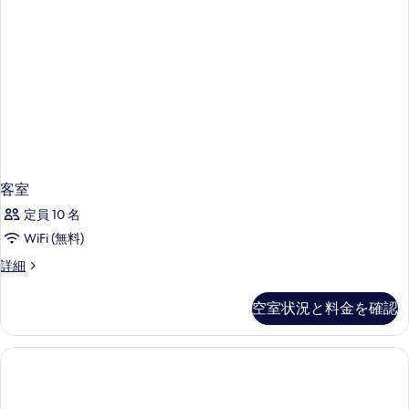
客室
定員 10 名
WiFi (無料)
客
詳細
室
の
空室状況と料金を確認
詳
細