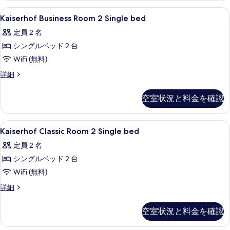
す
写
詳
Kaiserhof
エジプト綿のシーツ、高級寝具、ピロ
る
4
細
Kaiserhof Business Room 2 Single bed
真
Business
を
定員 2 名
Room
表
シングルベッド 2 台
2
Single
示
WiFi (無料)
bed
す
Kaiserhof
詳細
の
Business
る
Room
す
空室状況と料金を確認
2
べ
Single
bed
て
Kaiserhof
エジプト綿のシーツ、高級寝具、ピロ
3
の
Kaiserhof Classic Room 2 Single bed
の
Classic
詳
定員 2 名
細
Room
写
シングルベッド 2 台
2
真
Single
WiFi (無料)
を
bed
Kaiserhof
詳細
表
の
Classic
示
Room
す
空室状況と料金を確認
2
す
べ
Single