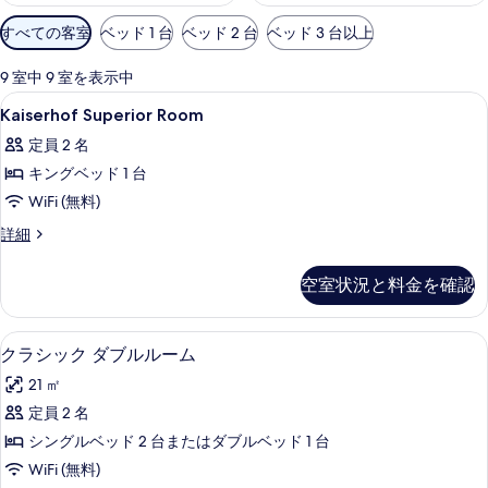
利
すべての客室
ベッド 1 台
ベッド 2 台
ベッド 3 台以上
用
可
9 室中 9 室を表示中
能
Kaiserhof
エジプト綿のシーツ、高級寝具、ピロ
16
Kaiserhof Superior Room
な
Superior
客
定員 2 名
Room
室
キングベッド 1 台
の
の
WiFi (無料)
す
絞
べ
Kaiserhof
詳細
り
Superior
て
込
Room
空室状況と料金を確認
み
の
の
条
詳
写
細
件
エジプト綿のシーツ、高級寝具、ピロ
ク
真
7
クラシック ダブルルーム
ラ
を
21 ㎡
シ
表
定員 2 名
ッ
示
シングルベッド 2 台またはダブルベッド 1 台
ク
す
WiFi (無料)
ダ