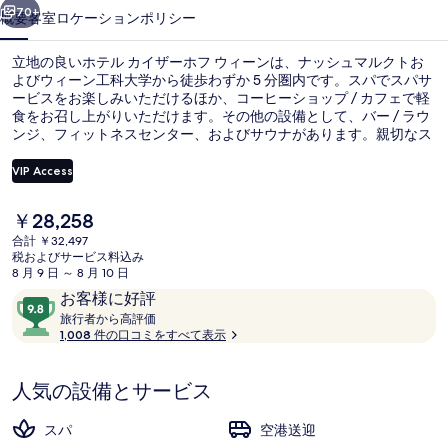
ホ
70+
概要
客室
ロケーション
ポリシー
フ
立地の良いホテル カイザーホフ ウィーンは、ナッシュマルクトお
ウ
よびウィーン工科大学から徒歩わずか 5 分圏内です。スパでスパサ
ービスをお楽しみいただけるほか、コーヒーショップ / カフェで軽
ィ
食をお召し上がりいただけます。その他の設備として、バー / ラウ
ー
ンジ、フィットネスセンター、およびサウナがあります。親切なス
タッフや総合的な施設のコンディションが旅行者の高い評価を得て
ン
います。この宿泊施設からは歩いてすぐ公共交通機関を利用できま
VIP Access
す。レッセルガッセ トラム駅までは 3 分、パウラナーガッセ トラ
の
ム駅までは 3 分です。
現
￥28,258
施設の正面
写
在
合計 ￥32,497
の
税およびサービス料込み
真
料
8 月 9 日 ～ 8 月 10 日
金
ギ
口
10
お客様に好評
は
コ
旅
段
旅行者から高評価
ャ
￥28,258
行
1,008 件の口コミをすべて表示
ミ
階
で
者
ラ
す
中
か
9.8、
人気の設備とサービス
リ
ら
お
高
ー
評
客
スパ
空港送迎
価