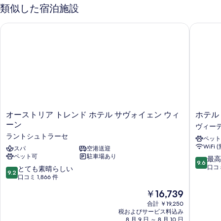
る
bed
て
類似した宿泊施設
の
の
詳
オーストリア トレンド ホテル サヴォイェン ウィーン
ホテル 
細
写
真
を
表
示
す
る
オ
ホ
オーストリア トレンド ホテル サヴォイェン ウィ
ホテル
ー
テ
ーン
ヴィー
ス
ル
ラントシュトラーセ
ペット
ト
エ
WiFi 
リ
スパ
空港送迎
ァ
ペット可
駐車場あり
ア
ッ
10
最高
9.6
ト
ツ
段
口コミ
10
とても素晴らしい
9.2
レ
ヘ
階
段
口コミ 1,866 件
ン
ァ
中
階
現
￥16,739
ド
ツ
9.6、
中
在
ホ
ォ
最
9.2、
合計 ￥19,250
の
テ
ー
高
税およびサービス料込み
と
料
ル
8 月 9 日 ～ 8 月 10 日
ク
に