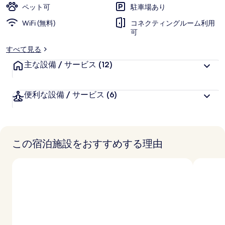
様
ペット可
駐車場あり
に
WiFi (無料)
好
コネクティングルーム利用
可
評
件
すべて見る
の
主な設備 / サービス
(12)
口
コ
ミ
便利な設備 / サービス
(6)
この宿泊施設をおすすめする理由