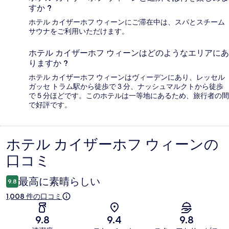
すか ?
ホテル カイザーホフ ウィーンにご滞在中は、スパとスチーム
サウナをご利用いただけます。
ホテル カイザーホフ ウィーンはどのようなエリアにあ
りますか ?
ホテル カイザーホフ ウィーンはヴィーデンにあり、レッセル
ガッセ トラム駅から徒歩で 3 分、ナッシュマルクトから徒歩
で 5 分ほどです。このホテルは一等地にあるため、旅行者の間
で好評です。
ホテル カイザーホフ ウィーンの
口
口コミ
コ
ミ
最高に素晴らしい
9.8
1,008 件の口コミ
9.8
9.4
9.8