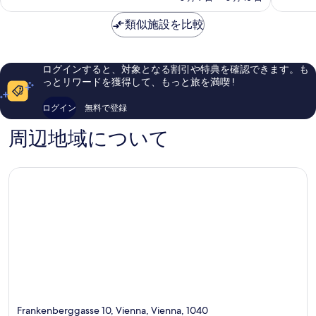
て
金
サ
ラ
素
も
は
ヴ
類似施設を比較
イ
晴
素
￥16,739
ォ
ナ
ら
晴
イ
ー
し
ら
ェ
ヴ
い、
し
ログインすると、対象となる割引や特典を確認できます。も
ン
ィ
口
い、
っとリワードを獲得して、もっと旅を満喫 !
ウ
ー
コ
口
ィ
デ
ミ
コ
ログイン
無料で登録
ー
ン
1,006
ミ
ン
件
1,866
周辺地域について
ラ
件
件
ン
の
件
ト
口
の
シ
コ
口
ュ
ミ
コ
ト
ミ
ラ
ー
セ
Frankenberggasse 10, Vienna, Vienna, 1040