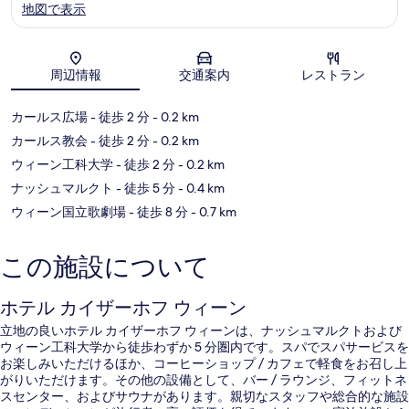
地図で表示
地図
周辺情報
交通案内
レストラン
カールス広場
- 徒歩 2 分
- 0.2 km
カールス教会
- 徒歩 2 分
- 0.2 km
ウィーン工科大学
- 徒歩 2 分
- 0.2 km
ナッシュマルクト
- 徒歩 5 分
- 0.4 km
ウィーン国立歌劇場
- 徒歩 8 分
- 0.7 km
この施設について
ホテル カイザーホフ ウィーン
立地の良いホテル カイザーホフ ウィーンは、ナッシュマルクトおよび
ウィーン工科大学から徒歩わずか 5 分圏内です。スパでスパサービスを
お楽しみいただけるほか、コーヒーショップ / カフェで軽食をお召し上
がりいただけます。その他の設備として、バー / ラウンジ、フィットネ
スセンター、およびサウナがあります。親切なスタッフや総合的な施設