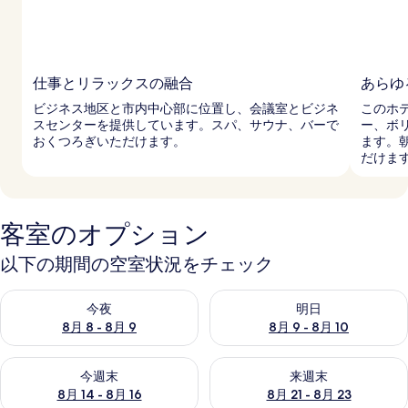
仕事とリラックスの融合
あらゆ
ビジネス地区と市内中心部に位置し、会議室とビジネ
このホ
スセンターを提供しています。スパ、サウナ、バーで
ー、ボ
おくつろぎいただけます。
ます。
だけま
客室のオプション
以下の期間の空室状況をチェック
今夜 8月 8 - 8月 9 の空室状況をチェック
明日 8月 9 - 8月 10 の空室
今夜
明日
8月 8 - 8月 9
8月 9 - 8月 10
今週末 8月 14 - 8月 16 の空室状況をチェック
来週末 8月 21 - 8月 23 の
今週末
来週末
8月 14 - 8月 16
8月 21 - 8月 23