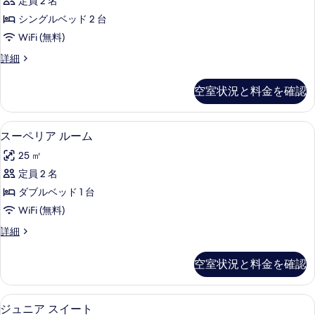
ン
定員 2 名
ツ
ル
イ
ル
シングルベッド 2 台
ー
ン
ー
WiFi (無料)
ル
ム
ム
ー
ビ
詳細
の
ム
ジ
(with
(with
す
ネ
extra
空室状況と料金を確認
extra
ス
べ
bed)
bed)
ル
て
の
ー
の
スーペリア ルーム | エジプト綿の
ス
詳
18
ム
スーペリア ルーム
の
す
細
ー
の
写
25 ㎡
べ
詳
ペ
細
真
定員 2 名
て
リ
を
ダブルベッド 1 台
の
ア
表
WiFi (無料)
写
ル
示
ス
詳細
真
ー
ー
す
を
ム
ペ
空室状況と料金を確認
る
表
リ
の
ア
示
す
ル
ジュニア スイート | エジプト綿の
ジ
す
7
ー
ジュニア スイート
べ