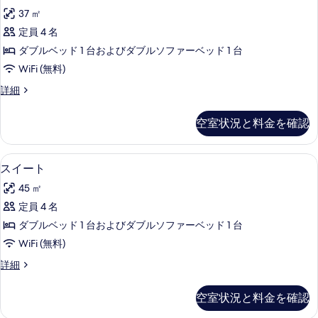
ュ
ム
る
て
37 ㎡
の
ニ
詳
の
定員 4 名
ア
細
写
ダブルベッド 1 台およびダブルソファーベッド 1 台
ス
真
WiFi (無料)
イ
を
ジ
詳細
ー
ュ
表
ト
ニ
空室状況と料金を確認
示
ア
の
ス
す
す
イ
スイート | リビング エリア
ス
る
9
ー
スイート
べ
イ
ト
て
45 ㎡
の
ー
詳
の
定員 4 名
ト
細
写
ダブルベッド 1 台およびダブルソファーベッド 1 台
の
真
WiFi (無料)
す
を
ス
詳細
べ
イ
表
て
ー
空室状況と料金を確認
示
ト
の
の