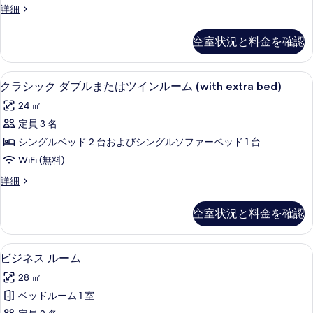
る
ク
詳細
ブ
ラ
ル
シ
空室状況と料金を確認
ッ
ル
ク
ー
ダ
クラシック ダブルまたはツインルーム (w
ク
5
ブ
クラシック ダブルまたはツインルーム (with extra bed)
ム
ラ
ル
の
24 ㎡
ル
シ
ー
す
定員 3 名
ッ
ム
べ
シングルベッド 2 台およびシングルソファーベッド 1 台
の
ク
詳
て
WiFi (無料)
ダ
細
の
ク
詳細
ブ
ラ
写
ル
シ
空室状況と料金を確認
真
ッ
ま
ク
を
た
ダ
ビジネス ルーム | エジプト綿のシ
ビ
表
4
ブ
ビジネス ルーム
は
ジ
ル
示
ツ
28 ㎡
ま
ネ
す
た
イ
ベッドルーム 1 室
ス
る
は