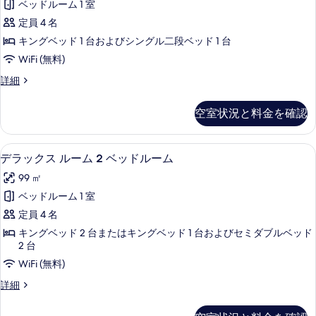
べ
ー
ベッドルーム 1 室
写
リ
ム
て
定員 4 名
真
の
ー
の
詳
キングベッド 1 台およびシングル二段ベッド 1 台
を
ル
細
写
WiFi (無料)
表
ー
真
示
フ
詳細
ム
ァ
を
す
の
ミ
表
空室状況と料金を確認
る
リ
す
示
ー
べ
ル
す
デラックス ルーム 2 ベッドルーム |
デ
3
ー
デラックス ルーム 2 ベッドルーム
て
る
ラ
ム
の
99 ㎡
の
ッ
詳
写
ベッドルーム 1 室
ク
細
真
定員 4 名
ス
を
キングベッド 2 台またはキングベッド 1 台およびセミダブルベッド
ル
2 台
表
ー
WiFi (無料)
示
ム
デ
詳細
す
2
ラ
る
ッ
ベ