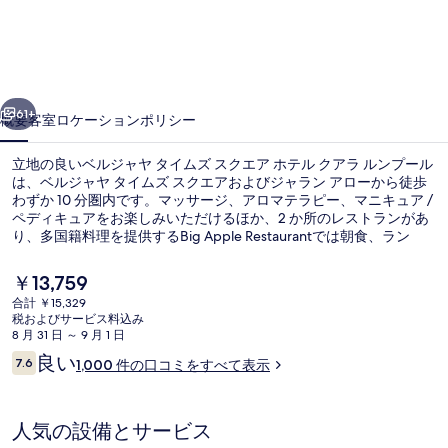
ヤ
タ
イ
前へ
次へ
ム
61+
概要
客室
ロケーション
ポリシー
ズ
立地の良いベルジャヤ タイムズ スクエア ホテル クアラ ルンプール
ス
は、ベルジャヤ タイムズ スクエアおよびジャラン アローから徒歩
わずか 10 分圏内です。マッサージ、アロマテラピー、マニキュア /
ク
ペディキュアをお楽しみいただけるほか、2 か所のレストランがあ
エ
り、多国籍料理を提供するBig Apple Restaurantでは朝食、ラン
チ、ディナーをお召し上がりいただけます。この高級ホテルにある
ア
その他設備には屋外プール、プールサイドバー、およびフィットネ
現
￥13,759
スセンターがあります。旅行者は親切なスタッフを高く評価してい
在
ホ
合計 ￥15,329
ます。周辺ではさまざまな公共交通機関を利用できます。すぐそば
の
税およびサービス料込み
には地下鉄インビ駅があり、地下鉄ハン トゥア駅までは 6 分です。
屋外プール、プール パラソル
テ
料
8 月 31 日 ～ 9 月 1 日
金
口
良い
ル
7.6
1,000 件の口コミをすべて表示
は
10段階中7.6
コ
￥13,759
ク
ミ
で
す
ア
人気の設備とサービス