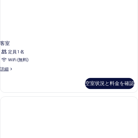
客室
定員 1 名
WiFi (無料)
客
詳細
室
の
空室状況と料金を確認
詳
細