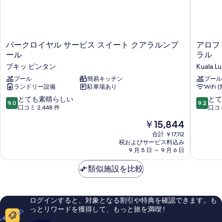
パ
ア
パークロイヤル サービス スイート クアラルンプ
アロフ
ー
ロ
ール
ラル
ク
フ
ブキッ ビンタン
Kuala L
ロ
ト
イ
プール
簡易キッチン
by
プール
ランドリー設備
駐車場あり
WiFi 
ヤ
マ
ル
リ
10
10
とても素晴らしい
とて
9.0
9.2
サ
オ
段
段
口コミ 2,448 件
口コミ
ー
ッ
階
階
現
￥15,844
ビ
ト
中
中
在
ス
ク
9.0、
9.2、
合計 ￥17,112
の
ス
ア
税およびサービス料込み
と
と
料
イ
9 月 5 日 ～ 9 月 6 日
ラ
て
て
金
ー
ル
も
も
は
ト
類似施設を比較
ン
素
素
￥15,844
ク
プ
晴
晴
ア
ー
ら
ら
ラ
ル
し
し
ログインすると、対象となる割引や特典を確認できます。も
ル
セ
い、
い、
っとリワードを獲得して、もっと旅を満喫 !
ン
ン
口
口
プ
ト