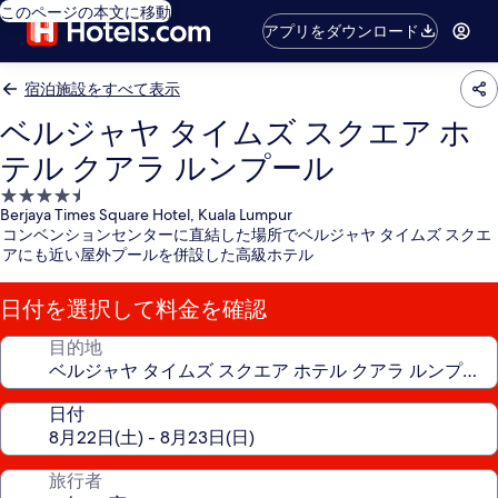
このページの本文に移動
アプリをダウンロード
宿泊施設をすべて表示
ベルジャヤ タイムズ スクエア ホ
テル クアラ ルンプール
4.5
Berjaya Times Square Hotel, Kuala Lumpur
つ
コンベンションセンターに直結した場所でベルジャヤ タイムズ スクエ
星
アにも近い屋外プールを併設した高級ホテル
宿
泊
日付を選択して料金を確認
施
設
目的地
日付
旅行者