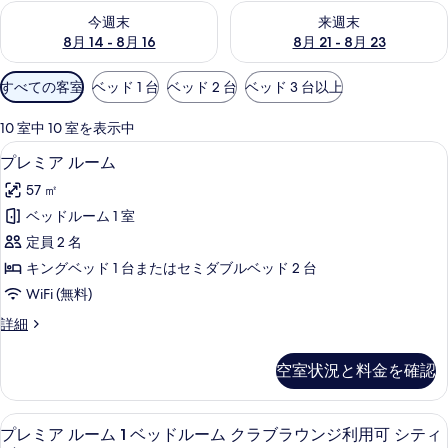
今週末 8月 14 - 8月 16 の空室状況をチェック
来週末 8月 21 - 8月 23 の
今週末
来週末
8月 14 - 8月 16
8月 21 - 8月 23
利
すべての客室
ベッド 1 台
ベッド 2 台
ベッド 3 台以上
用
可
10 室中 10 室を表示中
能
プレミア ルーム | ミニバー、セーフ
プ
8
プレミア ルーム
な
レ
客
57 ㎡
ミ
室
ベッドルーム 1 室
ア
の
定員 2 名
ル
絞
キングベッド 1 台またはセミダブルベッド 2 台
り
ー
WiFi (無料)
込
ム
み
プ
詳細
の
レ
条
す
ミ
件
空室状況と料金を確認
ア
べ
ル
て
ー
プレミア ルーム 1 ベッドルーム クラ
プ
5
ム
プレミア ルーム 1 ベッドルーム クラブラウンジ利用可 シティ
の