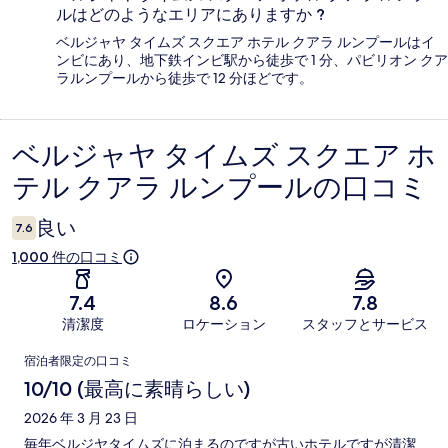
ルはどのようなエリアにありますか ?
ベルジャヤ タイムズ スクエア ホテル クアラ ルンプールはイ
ンビにあり、地下鉄インビ駅から徒歩で 1 分、パビリオン クア
ラルンプールから徒歩で 12 分ほどです。
ベルジャヤ タイムズ スクエア ホ
口
テル クアラ ルンプールの口コミ
コ
ミ
良い
7.6
1,000 件の口コミ
7.4
8.6
7.8
清潔度
ロケーション
スタッフとサービス
口
宿泊者限定の口コミ
コ
10/10 (最高に素晴らしい)
ミ
2026 年 3 月 23 日
毎年ベルジヤタイムズに泊まるのですが古いホテルですが清潔