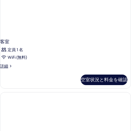
表
示
す
る
客室
定員 1 名
WiFi (無料)
客
詳細
室
の
空室状況と料金を確認
詳
細