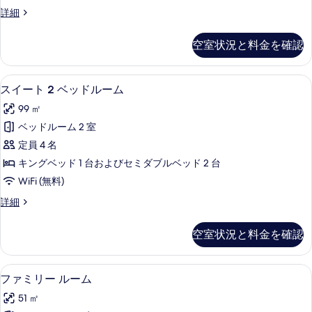
ー
ラ
ン
プ
詳細
ト
ブ
レ
ジ
ラ
(Club)
ミ
空室状況と料金を確認
利
ウ
ア
の
ン
ス
用
す
ジ
イ
スイート 2 ベッドルーム | ミニバー
ス
可
利
6
ー
べ
スイート 2 ベッドルーム
用
イ
ト
シ
て
99 ㎡
可
(Club)
ー
テ
シ
の
の
ベッドルーム 2 室
ト
テ
詳
ィ
写
定員 4 名
ィ
細
2
ビ
ビ
真
キングベッド 1 台およびセミダブルベッド 2 台
ベ
ュ
ュ
を
WiFi (無料)
ー
ッ
ー
表
(Club)
ス
詳細
ド
(Club)
の
イ
示
詳
ル
ー
の
す
空室状況と料金を確認
細
ト
ー
す
る
2
ム
べ
ベ
ファミリー ルーム | ミニバー、セー
フ
5
ッ
の
ファミリー ルーム
て
ァ
ド
す
51 ㎡
の
ル
ミ