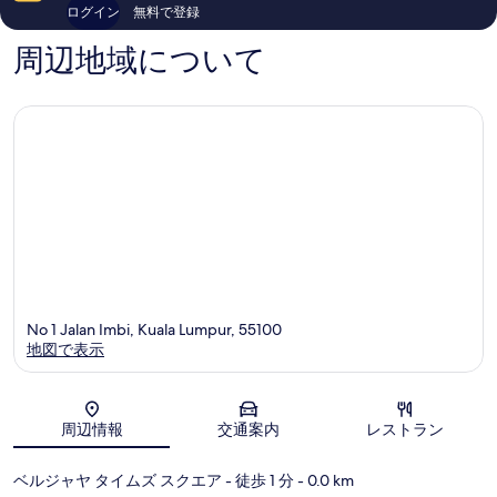
コ
コ
ログイン
無料で登録
ー
ラ
ミ
ミ
ル
ル
2,448
1,013
周辺地域について
ブ
Kuala
件
件
キ
Lumpur
件
件
ッ
の
の
ビ
口
口
ン
コ
コ
タ
ミ
ミ
ン
No 1 Jalan Imbi, Kuala Lumpur, 55100
地図で表示
地図
周辺情報
交通案内
レストラン
ベルジャヤ タイムズ スクエア
- 徒歩 1 分
- 0.0 km