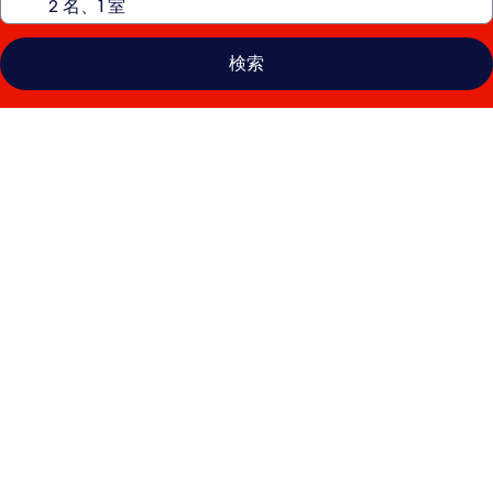
検索
ベ
ル
ジ
ャ