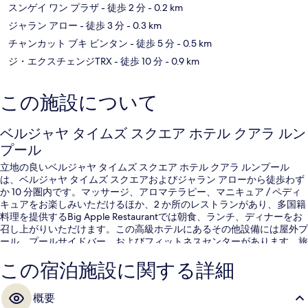
スンゲイ ワン プラザ
- 徒歩 2 分
- 0.2 km
ジャラン アロー
- 徒歩 3 分
- 0.3 km
チャンカット ブキ ビンタン
- 徒歩 5 分
- 0.5 km
ジ・エクスチェンジTRX
- 徒歩 10 分
- 0.9 km
この施設について
ベルジャヤ タイムズ スクエア ホテル クアラ ルン
プール
立地の良いベルジャヤ タイムズ スクエア ホテル クアラ ルンプール
は、ベルジャヤ タイムズ スクエアおよびジャラン アローから徒歩わず
か 10 分圏内です。マッサージ、アロマテラピー、マニキュア / ペディ
キュアをお楽しみいただけるほか、2 か所のレストランがあり、多国籍
料理を提供するBig Apple Restaurantでは朝食、ランチ、ディナーをお
召し上がりいただけます。この高級ホテルにあるその他設備には屋外プ
ール、プールサイドバー、およびフィットネスセンターがあります。旅
行者は親切なスタッフを高く評価しています。周辺ではさまざまな公共
この宿泊施設に関する詳細
交通機関を利用できます。すぐそばには地下鉄インビ駅があり、地下鉄
ハン トゥア駅までは 6 分です。
概要