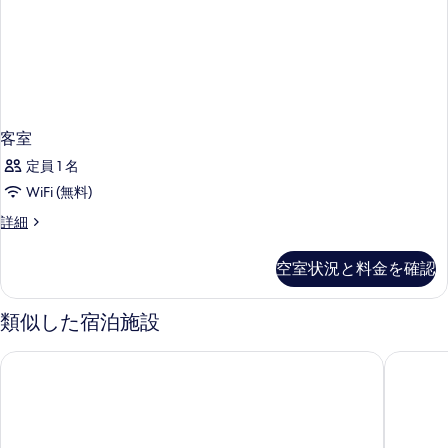
客室
定員 1 名
WiFi (無料)
客
詳細
室
の
空室状況と料金を確認
詳
細
類似した宿泊施設
パークロイヤル サービス スイート クアラルンプール
アロフト