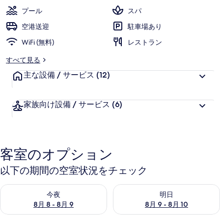
ラ
プール
スパ
ル
空港送迎
駐車場あり
ン
WiFi (無料)
レストラン
プ
すべて見る
ー
主な設備 / サービス
(12)
ル
の
家族向け設備 / サービス
(6)
写
真
ギ
客室のオプション
ャ
以下の期間の空室状況をチェック
ラ
今夜 8月 8 - 8月 9 の空室状況をチェック
明日 8月 9 - 8月 10 の空室
リ
今夜
明日
8月 8 - 8月 9
8月 9 - 8月 10
ー