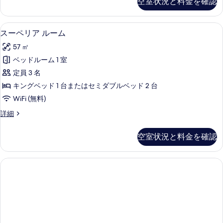
空室状況と料金を確認
ク
ッ
ス
ル
ド
スーペリア ルーム | ミニバー、セー
ス
5
ー
スーペリア ルーム
ル
ー
ム
57 ㎡
ー
2
ペ
ベ
ベッドルーム 1 室
ム
リ
ッ
定員 3 名
の
ド
ア
ル
キングベッド 1 台またはセミダブルベッド 2 台
す
ル
ー
WiFi (無料)
べ
ム
ー
の
ス
詳細
て
ム
詳
ー
の
細
の
ペ
空室状況と料金を確認
写
リ
す
ア
真
べ
ル
を
ー
て
ム
表
の
の
示
詳
写
細
す
真
る
を