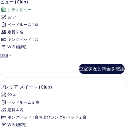
レ
の
ビュー (Club)
写
詳
ミ
シティビュー
細
真
ア
57 ㎡
を
ル
ベッドルーム 1 室
表
ー
定員 2 名
示
ム
キングベッド 1 台
す
1
WiFi (無料)
る
ベ
プ
詳細
ッ
レ
ミ
ド
空室状況と料金を確認
ア
ル
ル
ー
ー
プレミア スイート (Club) | ミニ
プ
4
ム
プレミア スイート (Club)
ム
レ
1
99 ㎡
ク
ベ
ミ
ッ
ベッドルーム 2 室
ラ
ア
ド
定員 4 名
ブ
ル
ス
ー
キングベッド 1 台およびシングルベッド 2 台
ラ
イ
ム
WiFi (無料)
ウ
ク