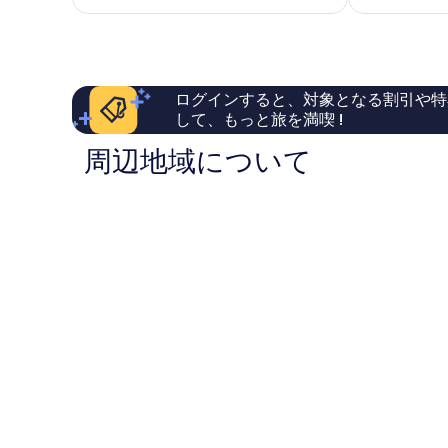
料
も
常
ン
金
良
に
津
は
い、
良
羽
￥9,931
口
い、
所
コ
口
町
ログインすると、対象となる割引や特
ミ
コ
して、もっと旅を満喫 !
643
ミ
件
1,003
周辺地域について
件
件
の
件
口
の
コ
口
ミ
コ
ミ