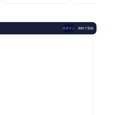
料
に
口
金
良
コ
は
い、
ミ
￥14,481
口
146
コ
件
ミ
件
ログイン
無料で登録
1,003
の
件
口
件
コ
の
ミ
口
コ
ミ