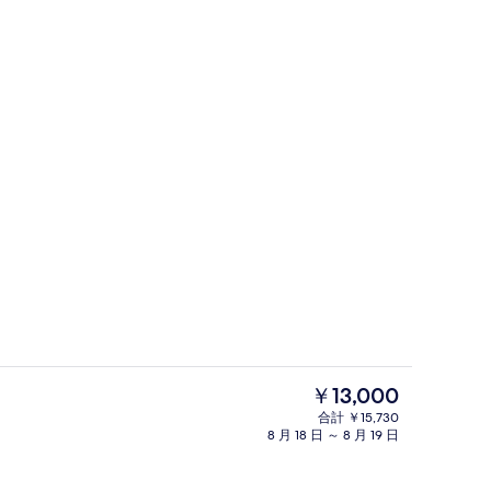
施設内の設備
現
￥13,000
在
合計 ￥15,730
の
8 月 18 日 ～ 8 月 19 日
ルーム キングベッド 1 台 | 羽毛の掛け布団、セーフティボックス (室内)、遮光カ
施設からの眺望
料
金
は