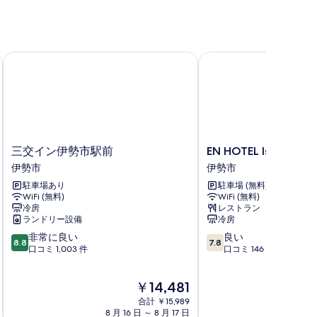
三交イン伊勢市駅前
EN HOTEL Ise
三
EN
三交イン伊勢市駅前
EN HOTEL Ise
交
HOTEL
伊勢市
伊勢市
イ
Ise
駐車場あり
駐車場 (無料)
ン
伊
WiFi (無料)
WiFi (無料)
伊
勢
冷房
レストラン
勢
市
ランドリー設備
冷房
市
10
10
非常に良い
良い
駅
8.8
7.8
段
段
口コミ 1,003 件
口コミ 146 件
前
階
階
伊
中
中
勢
現
￥14,481
8.8、
7.8、
市
在
非
良
合計 ￥15,989
の
常
い、
8 月 16 日 ～ 8 月 17 日
8 月