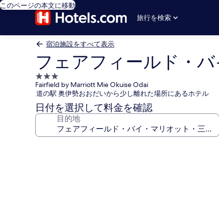
このページの本文に移動
旅行を検索
宿泊施設をすべて表示
フェアフィールド・バ
3.0
Fairfield by Marriott Mie Okuise Odai
つ
道の駅 奥伊勢おおだいから少し離れた場所にあるホテル
星
日付を選択して料金を確認
宿
目的地
泊
施
設
フ
ェ
ア
フ
ィ