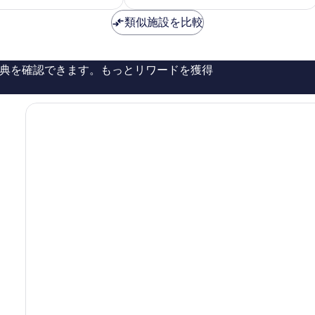
る
料
料
に
市
金
金
良
類似施設を比較
は
は
い、
￥7,901
￥13,636
口
コ
典を確認できます。もっとリワードを獲得
ミ
518
件
件
の
口
コ
ミ