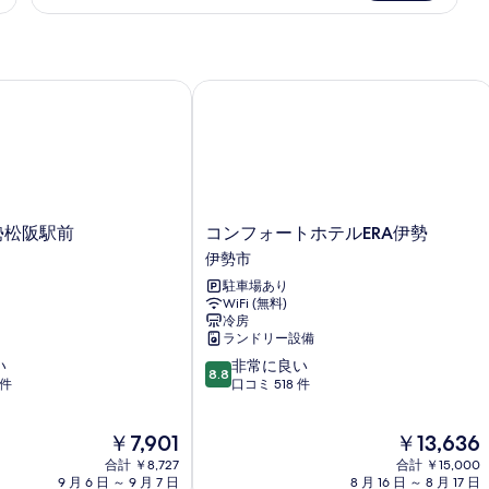
ー
ル
ド
ベ
ル
ー
ッ
ム
松阪駅前
コンフォートホテルERA伊勢
ド
シ
2
ン
グ
台
ル
の
ベ
ッ
す
ド
コ
勢松阪駅前
コンフォートホテルERA伊勢
べ
2
ン
伊勢市
て
台
フ
の
駐車場あり
ォ
の
詳
WiFi (無料)
ー
写
細
冷房
ト
ランドリー設備
真
ホ
10
い
非常に良い
テ
8.8
を
段
 件
口コミ 518 件
ル
階
表
ERA
中
伊
示
現
現
￥7,901
￥13,636
8.8、
勢
在
在
す
非
合計 ￥8,727
伊
合計 ￥15,000
の
の
常
9 月 6 日 ～ 9 月 7 日
8 月 16 日 ～ 8 月 17 日
勢