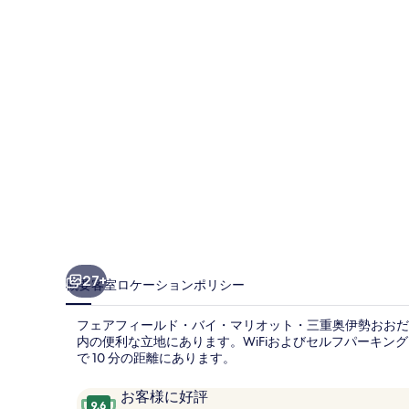
ー
ル
ド・
バ
イ・
マ
リ
オ
ッ
ト・
27+
概要
客室
ロケーション
ポリシー
三
フェアフィールド・バイ・マリオット・三重奥伊勢おおだい
重
内の便利な立地にあります。WiFiおよびセルフパーキ
で 10 分の距離にあります。
奥
伊
口
10
お客様に好評