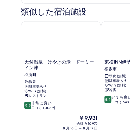
ー
ベ
ド
類似した宿泊施設
ッ
ル
ー
ド
ム
天然温泉 けやきの湯 ドーミーイン津
東横INN伊勢
1
キ
台
ン
グ
の
ベ
す
ッ
ド
べ
1
天
東
天然温泉 けやきの湯 ドーミー
東横INN伊
て
台
然
横
イン津
松坂市
の
の
温
INN
羽所町
詳
朝食 (無料)
泉
伊
写
細
駐車場あり
け
温泉
勢
真
WiFi (無料)
駐車場あり
や
松
冷房
WiFi (無料)
を
き
阪
レストラン
10
とても良
の
駅
8.4
表
段
口コミ 643
10
湯
非常に良い
前
8.8
階
示
段
ド
口コミ 1,003 件
松
中
階
ー
坂
す
現
￥9,931
8.4、
中
ミ
市
在
る
と
8.8、
ー
合計 ￥10,976
の
て
8 月 16 日 ～ 8 月 17 日
非
イ