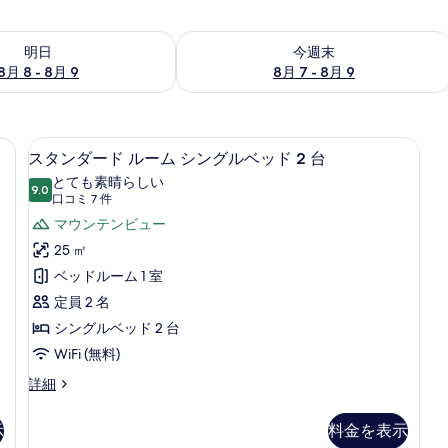
- 8月 9 の空室状況をチェック
今週末 8月 7 - 8月 9 の空室状況をチ
明日
今週末
8月 8 - 8月 9
8月 7 - 8月 9
 1 台 | 羽毛の掛け布団、セーフティボックス (室内)、遮光カーテン、WiFi (
スタンダード ルーム シングルベッド 2 
ス
8
スタンダード ルーム シングルベッド 2 台
タ
とても素晴らしい
9.0
10 点中 9.0
ン
(口
口コミ 7 件
コ
ダ
マウンテンビュー
ミ
ー
25 ㎡
7
ド
ベッドルーム 1 室
件)
ル
定員 2 名
ー
シングルベッド 2 台
ム
WiFi (無料)
シ
ス
詳細
タ
ン
ン
示
料金を表示
グ
ダ