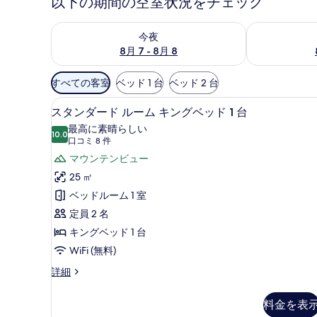
以下の期間の空室状況をチェック
今夜 8月 7 - 8月 8 の空室状況をチェック
明日 8月 8 
今夜
8月 7 - 8月 8
利
すべての客室
ベッド 1 台
ベッド 2 台
用
スタンダード ルーム キングベッド
ス
可
9
スタンダード ルーム キングベッド 1 台
タ
能
最高に素晴らしい
10.0
な
10 点中 10.0
ン
(口
口コミ 8 件
客
コ
ダ
マウンテンビュー
室
ミ
ー
25 ㎡
の
8
ド
ベッドルーム 1 室
絞
件)
ル
定員 2 名
り
ー
キングベッド 1 台
込
み
ム
WiFi (無料)
条
キ
ス
詳細
件
タ
ン
ン
料金を表
グ
ダ