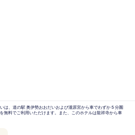
フロント
は、道の駅 奥伊勢おおだいおよび瀧原宮から車でわずか 5 分圏
ングを無料でご利用いただけます。また、このホテルは龍祥寺から車
スタンダード 