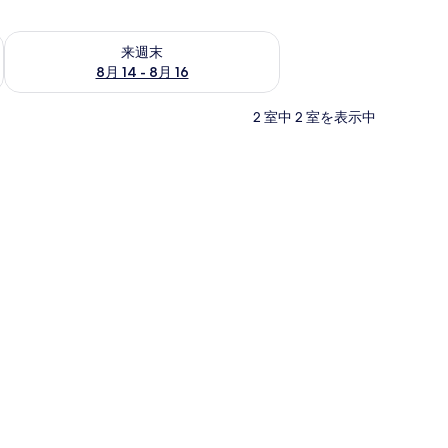
ェック
来週末 8月 14 - 8月 16 の空室状況をチェック
来週末
8月 14 - 8月 16
2 室中 2 室を表示中
無料)
台 | 羽毛の掛け布団、セーフティボックス (室内)、遮光カーテン、WiFi (無料