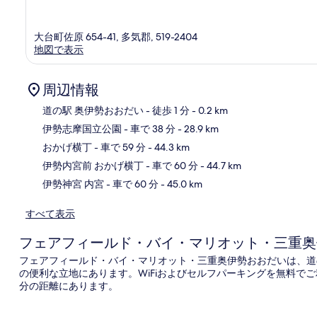
大台町佐原 654-41, 多気郡, 519-2404
地図で表示
周辺情報
道の駅 奥伊勢おおだい
- 徒歩 1 分
- 0.2 km
伊勢志摩国立公園
- 車で 38 分
- 28.9 km
地
おかげ横丁
- 車で 59 分
- 44.3 km
伊勢内宮前 おかげ横丁
- 車で 60 分
- 44.7 km
伊勢神宮 内宮
- 車で 60 分
- 45.0 km
すべて表示
フェアフィールド・バイ・マリオット・三重奥
フェアフィールド・バイ・マリオット・三重奥伊勢おおだいは、道の
の便利な立地にあります。WiFiおよびセルフパーキングを無料でご
分の距離にあります。