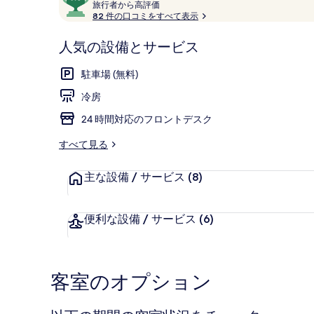
コ
旅
段
旅行者から高評価
勢
行
82 件の口コミをすべて表示
ミ
階
者
お
中
か
人気の設備とサービス
9.6、
お
ロビー
ら
お
高
だ
駐車場 (無料)
評
客
価
い
冷房
様
に
の
24 時間対応のフロントデスク
好
写
評
すべて見る
件
真
の
主な設備 / サービス
(8)
ギ
口
コ
ャ
便利な設備 / サービス
(6)
ミ
ラ
リ
客室のオプション
ー