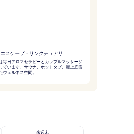
・エスケープ・サンクチュアリ
は毎日アロマセラピーとカップルマッサージ
しています。サウナ、ホットタブ、屋上庭園
たウェルネス空間。
ェック
来週末 8月 14 - 8月 16 の空室状況をチェック
来週末