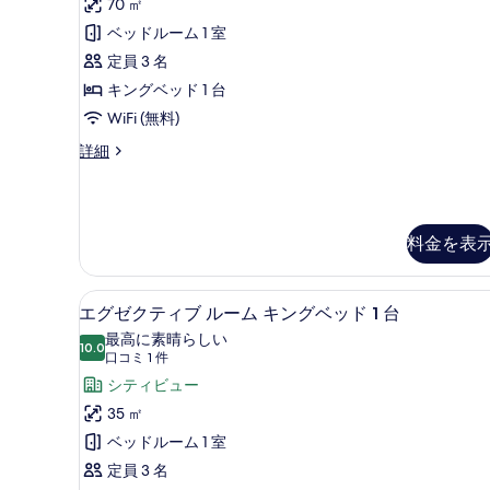
台
グ
70 ㎡
ク
ベ
喫
ベッドルーム 1 室
ッ
テ
煙
ド
定員 3 名
ィ
1
可
キングベッド 1 台
台
ブ
コ
WiFi (無料)
喫
ス
煙
ー
エ
詳細
可
イ
グ
ナ
コ
ー
ゼ
ー
ー
ク
ト
ナ
の
テ
ー
料金を表
キ
ィ
す
の
ブ
ン
詳
べ
ス
細
低刺激性寝具、ミニバー、セーフ
エ
グ
イ
13
エグゼクティブ ルーム キングベッド 1 台
て
ー
グ
ベ
最高に素晴らしい
の
ト
10.0
10 点中 10.0
ゼ
(口
ッ
口コミ 1 件
キ
写
コ
ク
シティビュー
ン
ド
真
グ
ミ
テ
35 ㎡
1
ベ
を
1
台
ィ
ベッドルーム 1 室
ッ
件)
表
ド
の
ブ
定員 3 名
示
1