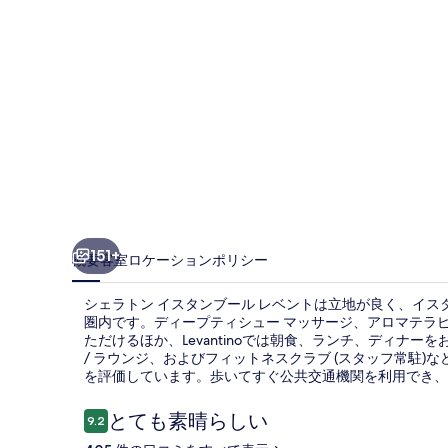
タ
ン
ブ
ー
ル
レ
ベ
ン
151+
概要
客室
ロケーション
ポリシー
ト
シェラトン イスタンブール レベントは立地が良く、イスタン
の
圏内です。ディープティシュー マッサージ、アロマテラ
ただけるほか、Levantinoでは朝食、ランチ、ディナ
写
/ ラウンジ、およびフィットネスクラブ (スタッフ常駐
真
を評価しています。歩いてすぐ公共交通機関を利用でき、そ
ギ
口
とても素晴らしい
9.2
10段階中9.2
コ
ャ