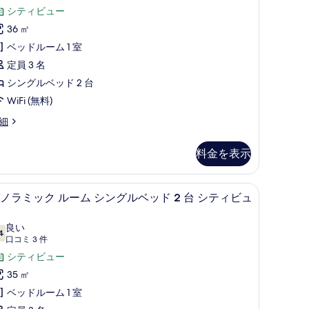
ッ
コ
ク
シティビュー
ド
ミ
ス
36 ㎡
8
ル
ベッドルーム 1 室
件)
台
ー
定員 3 名
の
ム
シングルベッド 2 台
す
シ
WiFi (無料)
べ
ン
細
て
グ
の
料金を表示
ル
写
ベ
真
ックス (室内)、デスク
低刺激性寝具、ミニバー、セーフティボックス 
パ
ッ
7
ノラミック ルーム シングルベッド 2 台 シティビュ
を
ノ
ド
表
ラ
良い
示
4
10 点中 7.4
(口
口コミ 3 件
台
ミ
す
コ
シティビュー
の
ッ
る
ミ
35 ㎡
す
ク
3
ベッドルーム 1 室
べ
ル
件)