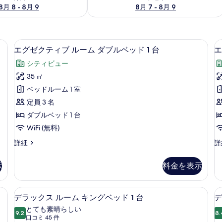
8月 8 - 8月 9
8月 7 - 8月 9
1 台 喫煙可 コーナー | 低刺激性寝具、ミニバー、セーフティボックス (室内)
低刺激性寝具、ミニバー、セーフティボ
エ
13
エグゼクティブ ルーム ダブルベッド 1 台
エ
グ
シティビュー
ゼ
35 ㎡
ク
ベッドルーム 1 室
テ
定員 3 名
ィ
ダブルベッド 1 台
ブ
WiFi (無料)
ル
エ
エ
詳細
詳
ー
グ
グ
ム
ゼ
ゼ
示
料金を表示
ク
ク
ダ
テ
テ
ブ
ィ
ィ
ベッド 1 台 | リビングルーム | 32 インチの液晶テレビ (ケーブル放送視聴可
低刺激性寝具、ミニバー、セーフティボ
デ
13
ブ
ブ
デラックス ルーム キングベッド 1 台
デ
ル
ラ
ル
ル
とても素晴らしい
ベ
ー
9.2
ー
8.
10 点中 9.2
ッ
(口
口コミ 45 件