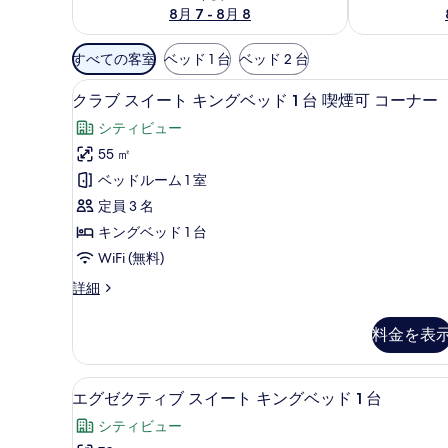
8月 7 - 8月 8
利
すべての客室
ベッド 1 台
ベッド 2 台
用
クラブ スイート キングベッド 
ク
可
12
クラブ スイート キングベッド 1 台 喫煙可 コーナー
ラ
能
シティビュー
な
ブ
55 ㎡
客
ス
ベッドルーム 1 室
室
イ
の
定員 3 名
ー
絞
キングベッド 1 台
ト
り
WiFi (無料)
キ
込
ク
詳細
み
ン
ラ
条
グ
ブ
料金を表
件
ス
ベ
イ
ッ
ー
エグゼクティブ スイート キング
エ
18
ト
エグゼクティブ スイート キングベッド 1 台
ド
グ
キ
1
シティビュー
ン
ゼ