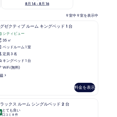
8月 14 - 8月 16
9 室中 9 室を表示中
、デスク
ックス (室内)、デスク
部屋からの景観
エ
13
グゼクティブ ルーム キングベッド 1 台
グ
シティビュー
ゼ
35 ㎡
ク
ベッドルーム 1 室
テ
定員 3 名
ィ
キングベッド 1 台
ブ
WiFi (無料)
ル
細
ー
ム
料金を表示
キ
ン
)、テレビ、書庫
ックス (室内)、デスク
低刺激性寝具、ミニバー、セーフティボックス 
デ
9
ラックス ルーム シングルベッド 2 台
グ
ラ
とても良い
ベ
4
10 点中 8.4
ッ
(口
口コミ 8 件