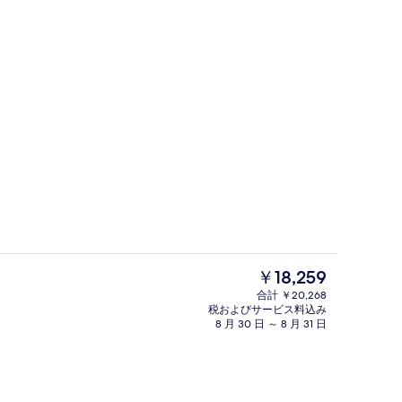
朝食 (ビュッフェ)、毎日提供 (有料)
現
￥18,259
在
合計 ￥20,268
の
税およびサービス料込み
ロビー
料
8 月 30 日 ～ 8 月 31 日
金
は
￥18,259
で