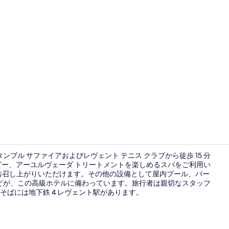
ロビー
ブル サファイアおよびレヴェント テニス クラブから徒歩 15 分
ピー、アーユルヴェーダ トリートメントを楽しめるスパをご利用い
ーをお召し上がりいただけます。その他の設備として屋内プール、バー
ロビー
)などが、この高級ホテルに備わっています。旅行者は親切なスタッフ
ばには地下鉄 4 レヴェント駅があります。