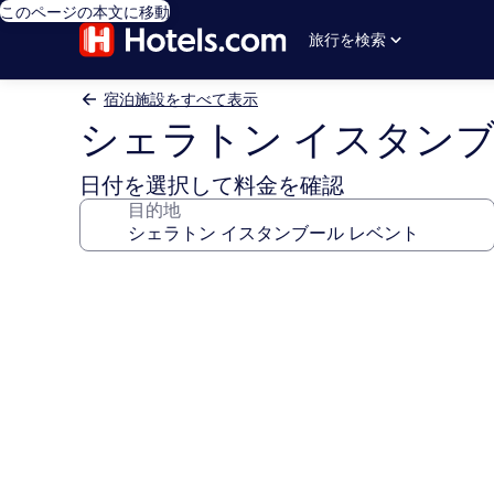
このページの本文に移動
旅行を検索
宿泊施設をすべて表示
シェラトン イスタンブ
日付を選択して料金を確認
目的地
シ
ェ
ラ
ト
ン
イ
ス