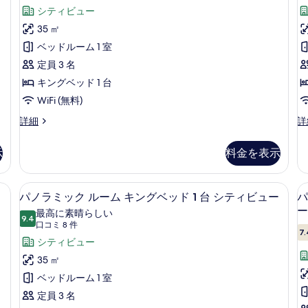
ム
ム
ッ
コ
ク
シティビュー
ダ
キ
ド
ミ
ブ
ン
ス
35 ㎡
1
ル
1
グ
45
ル
ベッドルーム 1 室
ベ
ベ
件)
台
ッ
ッ
ー
定員 3 名
の
ド
ド
ム
キングベッド 1 台
1
1
す
台
台
キ
WiFi (無料)
べ
の
の
ン
デ
デ
詳細
詳
詳
詳
て
ラ
ラ
グ
細
細
の
ッ
ッ
示
料金を表示
ベ
ク
ク
写
ス
ス
ッ
真
ル
ル
ティボックス (室内)、デスク
低刺激性寝具、ミニバー、セーフティボ
パ
ド
8
ー
ー
パノラミック ルーム キングベッド 1 台 シティビュー
パ
を
ノ
1
ム
ム
ー
最高に素晴らしい
表
キ
9.4
シ
台
10 点中 9.4
ラ
(口
2
口コミ 8 件
ン
ン
示
7.
コ
の
ミ
シティビュー
グ
グ
す
ミ
ベ
ル
す
ッ
35 ㎡
る
ッ
ベ
8
べ
ク
ベッドルーム 1 室
ド
ッ
件)
1
ド
て
ル
定員 3 名
台
2