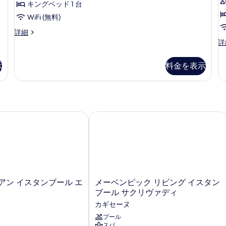
の
ー
キングベッド 1 台
の
台
写
詳
の
ム
WiFi (無料)
細
詳
真
キ
パ
詳細
細
ノ
パ
詳
を
ン
ラ
ノ
表
グ
ミ
ラ
示
料金を表示
ッ
示
ミ
ベ
ク
ッ
す
ッ
ル
ク
る
ー
ド
ル
ム
ー
1
キ
ム
ル
ン イスタンブール エティラー
メーベンピック リビング イスタンブ
台
2
ン
シ
グ
ン
シ
ベ
グ
テ
ッ
ル
ド
ィ
ベ
1
ッ
ビ
台
ド
メ
アン イスタンブール エ
メーベンピック リビング イスタン
ュ
シ
2
ー
ブール サクリヴァディ
テ
台
ー
ベ
ィ
カギセーヌ
シ
ン
の
ビ
テ
ピ
プール
ュ
ィ
スパ