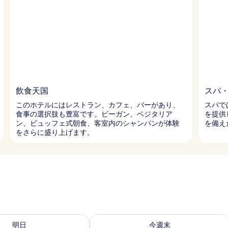
飲食天国
スパ
このホテルにはレストラン、カフェ、バーがあり、
スパで
食事の選択肢も豊富です。ビーガン、ベジタリア
を提供
ン、ビュッフェ式朝食、客室内のシャンパンが体験
を備え
をさらに盛り上げます。
- 8月 9 の空室状況をチェック
今週末 8月 7 - 8月 9 の空室状況をチ
明日
今週末