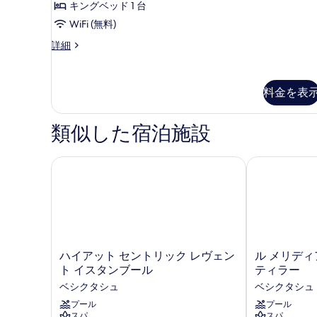
す
ル
キングベッド 1 台
台
す
の
べ
ー
WiFi (無料)
る
詳
て
ム
エ
詳細
細
グ
の
キ
ゼ
写
ン
ク
料金を表
テ
真
グ
ィ
を
ベ
ブ
類似した宿泊施設
表
ル
ッ
ー
示
ド
ム
ハイアット セントリック レヴェント イスタンブー
ル メリディア
す
1
キ
ン
台
る
グ
の
ベ
ッ
す
ド
べ
1
ハ
ル
ハイアット セントリック レヴェン
ル メリディ
て
台
イ
メ
ト イスタンブール
ティラー
の
の
ア
リ
詳
ベシクタシュ
ベシクタシュ
ッ
デ
写
細
ト
プール
ィ
プール
スパ
スパ