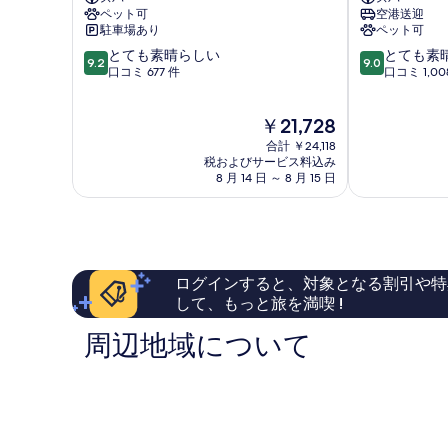
真
セ
ア
ペット可
空港送迎
ン
ン
を
駐車場あり
ペット可
ト
イ
表
10
10
リ
とても素晴らしい
ス
とても素
9.2
9.0
段
段
ッ
口コミ 677 件
タ
口コミ 1,00
示
階
階
ク
ン
す
中
中
レ
ブ
現
￥21,728
9.2、
9.0、
ヴ
ー
る
在
と
と
ェ
ル
合計 ￥24,118
の
て
て
ン
税およびサービス料込み
エ
料
8 月 14 日 ～ 8 月 15 日
も
も
ト
テ
金
素
素
イ
ィ
は
晴
晴
ス
ラ
￥21,728
ら
ら
タ
ー
し
し
ン
ベ
い、
い、
ブ
シ
ログインすると、対象となる割引や特
口
口
ー
ク
して、もっと旅を満喫 !
コ
コ
ル
タ
ミ
ミ
ベ
シ
周辺地域について
677
1,008
シ
ュ
件
件
ク
件
件
タ
の
の
シ
口
口
ュ
コ
コ