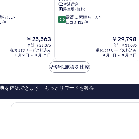
す
ッ
ー
ビ
空港送迎
ク
べ
の
ュ
駐車場 (無料)
リ
詳
ー
て
10
晴らしい
ビ
最高に素晴らしい
9.6
細
の
段
8 件
ン
口コミ 132 件
の
詳
階
グ
写
細
中
イ
現
現
￥25,563
￥29,798
9.6、
ス
真
在
在
最
タ
合計 ￥28,375
合計 ￥33,076
を
の
の
高
税およびサービス料込み
ン
税およびサービス料込み
料
料
8 月 9 日 ～ 8 月 10 日
9 月 1 日 ～ 9 月 2 日
に
表
ブ
金
金
素
ー
示
は
は
類似施設を比較
晴
ル
￥25,563
￥29,798
す
ら
サ
し
ク
る
い、
リ
典を確認できます。もっとリワードを獲得
口
ヴ
コ
ァ
ミ
デ
132
ィ
件
カ
件
ギ
の
セ
口
ー
コ
ヌ