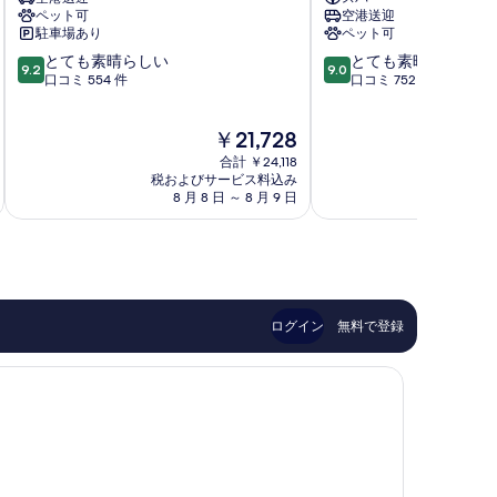
の
ル
ー
ペット可
空港送迎
ズ
バ
す
駐車場あり
ペット可
バ
イ
べ
10
10
イ
とても素晴らしい
ヒ
とても素晴らしい
9.2
9.0
段
段
マ
口コミ 554 件
ル
口コミ 752 件
て
階
階
リ
ト
の
中
中
オ
ン
現
￥21,728
9.2、
9.0、
ッ
イ
写
在
と
と
ト
ス
合計 ￥24,118
真
の
て
て
イ
税およびサービス料込み
タ
税およ
料
8 月 8 日 ～ 8 月 9 日
9 
も
も
を
ス
ン
金
素
素
タ
ブ
表
は
晴
晴
ン
ー
￥21,728
示
ら
ら
ブ
ル
し
し
ー
ガ
す
い、
い、
ル
イ
る
口
口
レ
レ
ログイン
無料で登録
コ
コ
ベ
ッ
ミ
ミ
ン
テ
554
752
ト
ペ
件
件
シ
シ
件
件
ス
ス
の
の
リ
リ
口
口
コ
コ