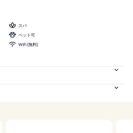
スパ
ペット可
WiFi (無料)