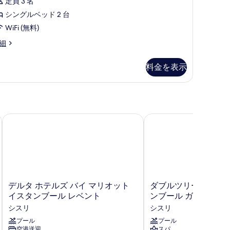
定員 3 名
て
ー
シングルベッド 2 台
の
ム
WiFi (無料)
写
シ
細
真
ン
を
グ
料金を表示
表
ル
示
ベ
す
ッ
る
ド
ール サクリヴァディ
デルタ ホテルズ バイ マリオット イスタンブール レベント
ダブルツリー バイ ヒ
台
シ
テ
ィ
デ
ダ
デルタ ホテルズ バイ マリオット
ダブルツリー バイ ヒ
ビ
ル
ブ
イスタンブール レベント
ンブール ガイレッテ
ュ
タ
ル
シスリ
シスリ
ホ
ツ
ー
テ
プール
リ
プール
空港送迎
スパ