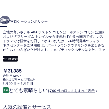
ス
ト
前へ
次へ
ン
119+
概要
客室
ロケーション
ポリシー
コ
立地の良いホテル AKA ボストン コモンは、ボストン コモン (公園)
モ
およびザ フリーダム トレイルから徒歩わずか 5 分圏内です。レス
ン
トランでは軽食をお召し上がりいただけ、24 時間営業のフィット
ネスセンターをご利用後は、バー / ラウンジでドリンクを楽しみな
の
がらおくつろぎいただけます。このブティックホテルはまた、ファ
ヌル ホール マーケットプレイス (ショッピング)およびクインシー
写
マーケットから徒歩 10 分圏内に位置しています。旅行者は親切な
VIP Access
スタッフやロケーションを高く評価しています。この宿泊施設から
真
は歩いてすぐ公共交通機関を利用できます。パーク ストリート駅ま
現
￥31,385
では 2 分、ガバメント センター駅までは 4 分です。
ギ
プレミアム ルーム キングベッド 1 台 コ
在
合計 ￥42,977
の
ャ
税およびサービス料込み
料
8 月 30 日 ～ 8 月 31 日
金
ラ
口
とても素晴らしい
9.0
1,740 件の口コミをすべて表示
は
10段階中9.0
コ
リ
￥31,385
ミ
で
ー
す
人気の設備とサービス