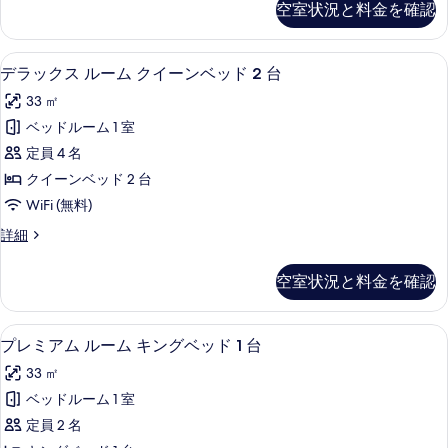
す
空室状況と料金を確認
の
ク
ン
詳
べ
ス
グ
細
ル
て
高級寝具、ピロートップベッド、セーフ
デ
4
ー
デラックス ルーム クイーンベッド 2 台
ベ
の
ラ
ム
ッ
33 ㎡
キ
写
ッ
ン
ド
ベッドルーム 1 室
真
ク
グ
1
定員 4 名
ベ
を
ス
台
ッ
クイーンベッド 2 台
表
ル
ド
の
WiFi (無料)
1
示
ー
す
台
デ
詳細
す
ム
の
ラ
べ
る
詳
ク
ッ
て
空室状況と料金を確認
細
ク
イ
の
ス
ー
ル
写
シティ ビュー
プ
8
ー
プレミアム ルーム キングベッド 1 台
ン
真
レ
ム
ベ
33 ㎡
ク
を
ミ
イ
ッ
ベッドルーム 1 室
表
ア
ー
ド
定員 2 名
ン
示
ム