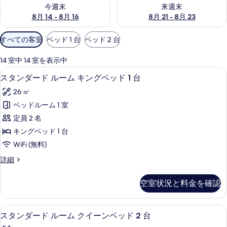
今週末 8月 14 - 8月 16 の空室状況をチェック
来週末 8月 21 - 8月 23 の
今週末
来週末
8月 14 - 8月 16
8月 21 - 8月 23
利
すべての客室
ベッド 1 台
ベッド 2 台
用
可
14 室中 14 室を表示中
能
スタンダード ルーム キングベッド 1 
ス
7
スタンダード ルーム キングベッド 1 台
な
タ
客
26 ㎡
ン
室
ベッドルーム 1 室
ダ
の
定員 2 名
ー
絞
キングベッド 1 台
り
ド
WiFi (無料)
込
ル
み
ス
詳細
ー
タ
条
ム
ン
件
空室状況と料金を確認
ダ
キ
ー
ン
ド
高級寝具、ピロートップベッド、セーフ
ス
6
ル
スタンダード ルーム クイーンベッド 2 台
グ
タ
ー