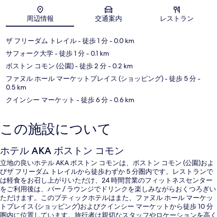
地図
周辺情報
交通案内
レストラン
ザ フリーダム トレイル
- 徒歩 1 分
- 0.0 km
サフォーク大学
- 徒歩 1 分
- 0.1 km
ボストン コモン (公園)
- 徒歩 2 分
- 0.2 km
ファヌル ホール マーケットプレイス (ショッピング)
- 徒歩 5 分
-
0.5 km
クインシー マーケット
- 徒歩 6 分
- 0.6 km
この施設について
ホテル AKA ボストン コモン
立地の良いホテル AKA ボストン コモンは、ボストン コモン (公園)およ
びザ フリーダム トレイルから徒歩わずか 5 分圏内です。レストランで
は軽食をお召し上がりいただけ、24 時間営業のフィットネスセンター
をご利用後は、バー / ラウンジでドリンクを楽しみながらおくつろぎい
ただけます。このブティックホテルはまた、ファヌル ホール マーケッ
トプレイス (ショッピング)およびクインシー マーケットから徒歩 10 分
圏内に位置しています。旅行者は親切なスタッフやロケーションを高く