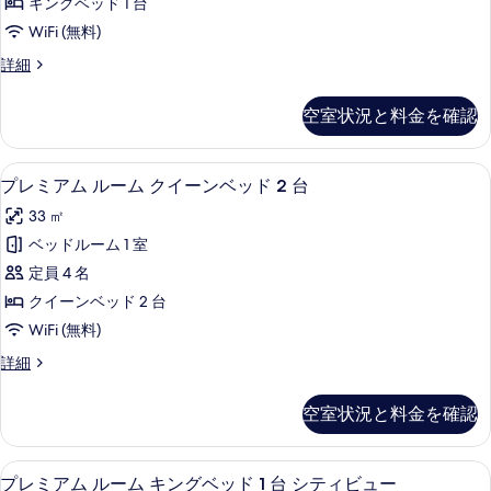
2
ベ
キングベッド 1 台
す
ル
ッ
台
WiFi (無料)
ド
る
ー
の
2
プ
詳細
ム
台
レ
す
の
キ
ミ
べ
空室状況と料金を確認
詳
ア
ン
細
て
ム
グ
ル
の
高級寝具、ピロートップベッド、セーフ
プ
7
ー
プレミアム ルーム クイーンベッド 2 台
ベ
写
レ
ム
ッ
33 ㎡
キ
真
ミ
ン
ド
ベッドルーム 1 室
を
ア
グ
1
定員 4 名
ベ
表
ム
台
ッ
クイーンベッド 2 台
示
ル
ド
の
WiFi (無料)
1
す
ー
す
台
プ
詳細
る
ム
の
レ
べ
詳
ク
ミ
て
空室状況と料金を確認
細
ア
イ
の
ム
ー
ル
写
シティ ビュー
プ
7
ー
プレミアム ルーム キングベッド 1 台 シティビュー
ン