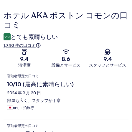
ホテル AKA ボストン コモンの口
口
コミ
コ
ミ
とても素晴らしい
9.0
1,740 件の口コミ
9.4
8.6
9.4
清潔度
設備とサービス
スタッフとサービス
口
宿泊者限定の口コミ
コ
10/10 (最高に素晴らしい)
ミ
2024 年 9 月 20 日
部屋も広く、スタッフが丁寧
REI、1 泊旅行
宿泊者限定の口コミ