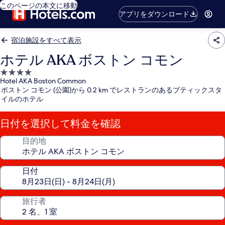
このページの本文に移動
アプリをダウンロード
宿泊施設をすべて表示
ホテル AKA ボストン コモン
4.0
Hotel AKA Boston Common
つ
ボストン コモン (公園)から 0.2 km でレストランのあるブティックスタ
星
イルのホテル
宿
泊
日付を選択して料金を確認
施
設
目的地
日付
旅行者