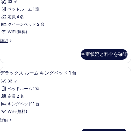
ベ
33 ㎡
ム
ン
キ
ッ
ベッドルーム 1 室
ダ
ン
ド
定員 4 名
グ
ー
1
ベ
クイーンベッド 2 台
ド
ッ
台
WiFi (無料)
ド
ル
の
1
ス
詳細
ー
台
タ
す
の
ム
ン
べ
空室状況と料金を確認
詳
ダ
ク
細
て
ー
イ
ド
の
デラックス ルーム キングベッド 1 台
デ
6
ル
デラックス ルーム キングベッド 1 台
ー
写
ラ
ー
ン
33 ㎡
ム
真
ッ
ク
ベ
ベッドルーム 1 室
を
ク
イ
ッ
定員 2 名
ー
表
ス
ン
ド
キングベッド 1 台
示
ル
ベ
2
WiFi (無料)
ッ
す
ー
台
ド
デ
詳細
る
ム
2
ラ
の
台
キ
ッ