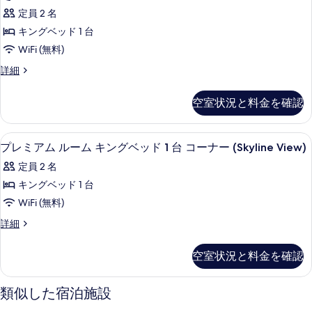
ッ
写
な
ハ
イ
な
定員 2 名
シ
ド
ー
真
ウ
ャ
シ
ン
キングベッド 1 台
2
を
ス
ワ
ベ
ャ
WiFi (無料)
台
ー
ッ
表
(Suite)
ワ
の
ド
車
ペ
詳細
の
示
詳
2
ン
ー
椅
細
す
す
台
ト
の
空室状況と料金を確認
子
車
ハ
べ
る
椅
す
ウ
で
て
子
ス
べ
高級寝具、ピロートップベッド、セーフ
プ
利
で
6
(Suite)
の
プレミアム ルーム キングベッド 1 台 コーナー (Skyline View)
て
利
レ
の
用
写
定員 2 名
用
詳
の
ミ
可
可
真
細
キングベッド 1 台
写
ア
能
能
を
WiFi (無料)
な
真
ム
な
浴
表
プ
詳細
を
ル
槽
浴
レ
示
浴
表
ー
ミ
槽
す
空室状況と料金を確認
槽
ア
示
ム
浴
(Accessible
る
ム
Tub)
す
キ
ル
槽
類似した宿泊施設
の
ー
る
ン
(Accessible
詳
ム