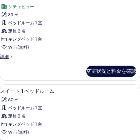
真
レ
ム
ベ
シティビュー
ク
を
ミ
イ
ッ
33 ㎡
表
ア
ー
ド
ベッドルーム 1 室
ン
示
ム
2
ベ
定員 2 名
す
ル
ッ
台
キングベッド 1 台
ド
る
ー
の
WiFi (無料)
2
ム
台
す
プ
詳細
の
キ
レ
べ
詳
ン
ミ
細
て
空室状況と料金を確認
ア
グ
の
ム
ベ
ル
写
スイート 1 ベッドルーム | リビング 
ス
8
ー
スイート 1 ベッドルーム
ッ
真
イ
ム
ド
60 ㎡
キ
を
ー
ン
1
ベッドルーム 1 室
表
ト
グ
台
定員 2 名
ベ
示
1
シ
ッ
キングベッド 1 台
ベ
す
ド
テ
WiFi (無料)
1
ッ
る