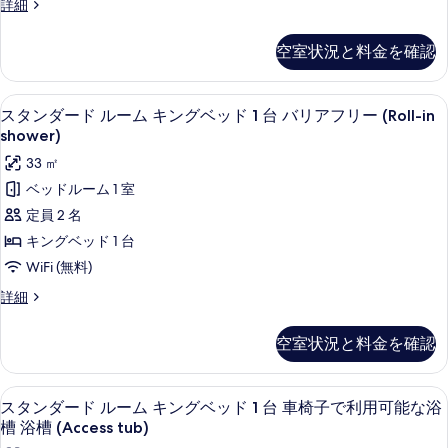
ィ
台
ス
詳細
ド
シ
イ
ビ
ル
テ
ー
ュ
空室状況と料金を確認
ィ
ト
ー
ビ
ー
1
ム
ュ
ベ
の
高級寝具、ピロートップベッド、セーフ
ス
ー
4
ッ
の
スタンダード ルーム キングベッド 1 台 バリアフリー (Roll-in
す
の
タ
ド
shower)
す
詳
ル
べ
ン
33 ㎡
細
べ
ー
て
ダ
ム
ベッドルーム 1 室
て
の
の
ー
定員 2 名
の
詳
写
ド
細
キングベッド 1 台
写
真
ル
WiFi (無料)
真
を
ー
を
ス
詳細
表
ム
タ
表
ン
示
キ
空室状況と料金を確認
示
ダ
す
ン
ー
す
ド
る
グ
高級寝具、ピロートップベッド、セーフ
ス
る
5
ル
スタンダード ルーム キングベッド 1 台 車椅子で利用可能な浴
ベ
タ
ー
槽 浴槽 (Access tub)
ム
ッ