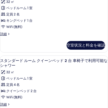
ン
32 ㎡
キ
ド
ダ
ン
ベッドルーム 1 室
1
グ
ー
定員 2 名
ベ
台
ド
ッ
キングベッド 1 台
バ
ド
ル
WiFi (無料)
1
リ
ー
台
ス
詳細
ア
バ
ム
タ
フ
リ
ン
キ
空室状況と料金を確認
ア
ダ
リ
ン
フ
ー
ー
リ
ド
グ
高級寝具、ピロートップベッド、セーフ
ス
ー
3
ル
(Roll-
スタンダード ルーム クイーンベッド 2 台 車椅子で利用可能な
ベ
(Roll-
タ
ー
シャワー
in
in
ム
ッ
ン
shower)
shower)
32 ㎡
キ
ド
の
ダ
の
ン
ベッドルーム 1 室
詳
1
グ
ー
す
定員 4 名
細
ベ
台
ド
べ
ッ
クイーンベッド 2 台
車
ド
ル
て
WiFi (無料)
1
椅
ー
の
台
ス
詳細
子
車