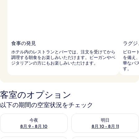
食事の発見
ラグジ
ホテル内のレストランとバーでは、注文を受けてから
ピロー
調理する朝食をお楽しみいただけます。ビーガンやベ
を備え
ジタリアンの方にもお楽しみいただけます。
華なバ
す。
客室のオプション
以下の期間の空室状況をチェック
今夜 8月 9 - 8月 10 の空室状況をチェック
明日 8月 10 - 8月 11 の空
今夜
明日
8月 9 - 8月 10
8月 10 - 8月 11