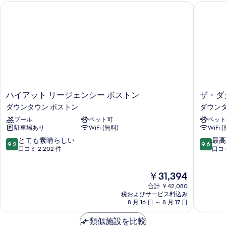
細
ハイアット リージェンシー ボストン
ザ・ダグ
グ
Tub)
キ
ン
の
ベ
グ
す
ッ
ベ
べ
ッ
ド
ド
て
1
1
台
の
台
コ
コ
写
ー
ハ
ザ・
ハイアット リージェンシー ボストン
ザ・ダ
ー
真
ナ
イ
ダ
ダウンタウン ボストン
ダウンタ
ー
ナ
を
ア
グ
(Skyline
プール
ペット可
ペット
ッ
ニ
ー
表
View)
駐車場あり
WiFi (無料)
WiFi 
ト
ー
(Skyline
の
示
リ
ボ
10
10
とても素晴らしい
最高
詳
9.2
9.6
View)
ー
ス
段
段
す
口コミ 2,202 件
口コミ
細
ジ
ト
階
階
の
る
ェ
ン
中
中
す
現
￥31,394
ン
ダ
9.2、
9.6、
在
べ
シ
ウ
と
最
合計 ￥42,080
の
ー
ン
て
高
税およびサービス料込み
て
料
ボ
8 月 16 日 ～ 8 月 17 日
タ
も
に
金
の
ス
ウ
素
素
は
ト
類似施設を比較
ン
晴
晴
写