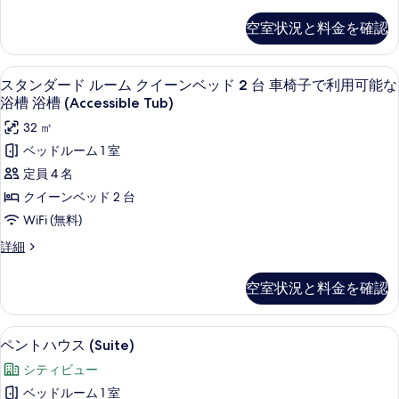
ム
写
タ
で
椅
ン
ク
真
空室状況と料金を確認
子
ダ
利
イ
で
を
ー
用
利
ド
ー
表
高級寝具、ピロートップベッド、セーフ
ス
用
6
ル
可
スタンダード ルーム クイーンベッド 2 台 車椅子で利用可能な
ン
示
可
タ
ー
浴槽 浴槽 (Accessible Tub)
能
能
ム
ベ
す
ン
な
32 ㎡
な
ク
ッ
る
浴
ダ
イ
ベッドルーム 1 室
浴
槽
ド
ー
ー
定員 4 名
浴
槽
ン
2
ド
槽
ベ
クイーンベッド 2 台
浴
台
(Access
ッ
ル
WiFi (無料)
槽
tub)
ド
車
ー
の
2
(Access
ス
詳細
椅
詳
台
ム
タ
tub)
細
子
車
ン
ク
の
空室状況と料金を確認
椅
ダ
で
イ
子
す
ー
利
で
ド
ー
べ
ペントハウス (Suite) | 高級寝具
ペ
利
16
ル
用
ペントハウス (Suite)
ン
用
て
ン
ー
可
シティビュー
可
ム
ベ
の
ト
能
能
ク
ベッドルーム 1 室