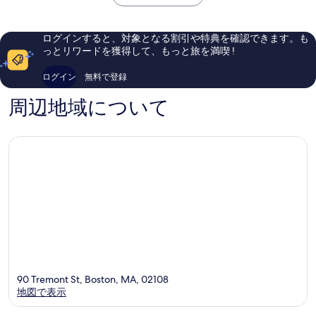
￥31,394
ン
ボ
ら
ら
真
ダ
ス
し
し
ウ
ト
い、
い、
を
ログインすると、対象となる割引や特典を確認できます。も
ン
ン
口
口
っとリワードを獲得して、もっと旅を満喫 !
表
タ
コ
コ
ウ
ミ
ミ
示
ログイン
無料で登録
ン
2,202
7,474
す
ボ
件
件
周辺地域について
る
ス
件
件
ト
の
の
ン
口
口
コ
コ
ミ
ミ
90 Tremont St, Boston, MA, 02108
地図で表示