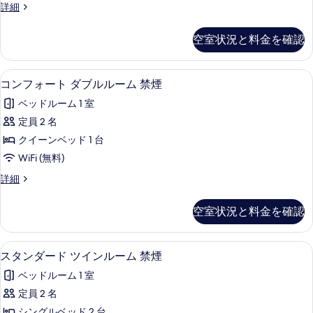
ス
詳細
ブ
タ
ル
ン
空室状況と料金を確認
ダ
ル
ー
ー
ド
コンフォート ダブルルーム 禁煙 | 羽毛
コ
5
ダ
コンフォート ダブルルーム 禁煙
ム
ン
ブ
禁
ベッドルーム 1 室
ル
フ
ル
煙
定員 2 名
ォ
ー
の
クイーンベッド 1 台
ム
ー
禁
す
WiFi (無料)
ト
煙
べ
コ
詳細
の
ダ
ン
て
詳
ブ
フ
細
空室状況と料金を確認
の
ォ
ル
ー
写
ル
ト
スタンダード ツインルーム 禁煙 | 羽毛
ス
真
6
ダ
スタンダード ツインルーム 禁煙
ー
タ
ブ
を
ム
ベッドルーム 1 室
ル
ン
表
ル
禁
定員 2 名
ダ
示
ー
シングルベッド 2 台