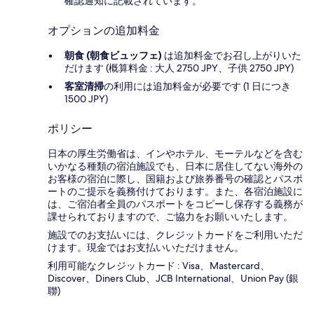
確認通知に記載されています。
オプションの追加料金
朝食 (朝食ビュッフェ)
は追加料金でお召し上がりいた
だけます (概算料金 : 大人 2750 JPY、子供 2750 JPY)
客室清掃
の利用には追加料金が必要です (1 日につき
1500 JPY)
ポリシー
日本の厚生労働省は、インやホテル、モーテルなどを含む
いかなる種類の宿泊施設でも、日本に​居住してない海外の
お客様の宿泊に際し、国籍および旅券番号の確認とパスポ
ートのご提示を義務付け​ております。また、各宿泊施設に
は、ご宿泊者全員のパスポートをコピーし保存する義務が
課せられておりますの​で、ご協力をお願いいたします。
施設でのお支払いには、クレジットカードをご利用いただ
けます。現金ではお支払いいただけません。
利用可能なクレジットカード : Visa、Mastercard、
Discover、Diners Club、JCB International、Union Pay (銀
聯)