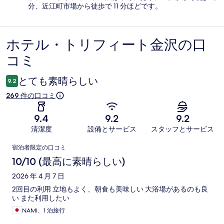
分、近江町市場から徒歩で 11 分ほどです。
ホテル・トリフィート金沢の口
口
コミ
コ
ミ
とても素晴らしい
9.2
269 件の口コミ
9.4
9.2
9.2
清潔度
設備とサービス
スタッフとサービス
口
宿泊者限定の口コミ
コ
10/10 (最高に素晴らしい)
ミ
2026 年 4 月 7 日
2回目の利用 立地もよく、朝食も美味しい 大浴場があるのも良
い また利用したい
NAMI、1 泊旅行