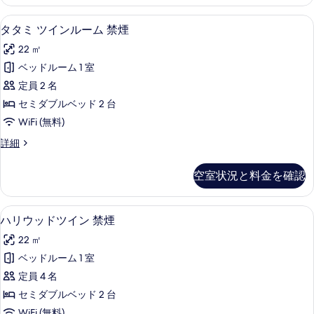
詳
写
細
タタミ ツインルーム 禁煙 | 羽毛の掛け
タ
真
3
タタミ ツインルーム 禁煙
タ
を
22 ㎡
ミ
表
ベッドルーム 1 室
ツ
示
定員 2 名
イ
す
セミダブルベッド 2 台
ン
る
WiFi (無料)
ル
タ
詳細
ー
タ
ム
ミ
空室状況と料金を確認
ツ
禁
イ
煙
ン
ハリウッドツイン 禁煙 | 羽毛の掛け布団
ハ
1
ル
ハリウッドツイン 禁煙
の
リ
ー
す
22 ㎡
ム
ウ
禁
べ
ベッドルーム 1 室
ッ
煙
て
定員 4 名
の
ド
詳
の
セミダブルベッド 2 台
ツ
細
WiFi (無料)