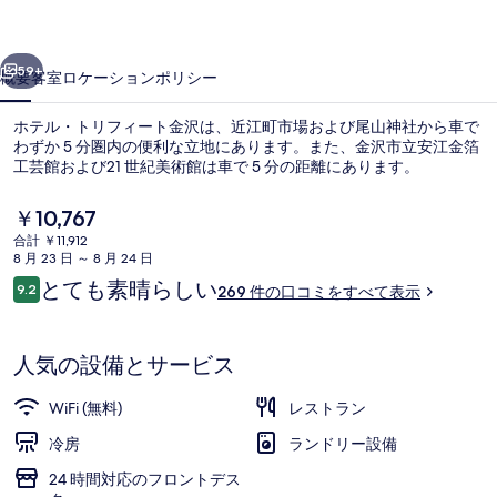
ィ
前へ
次へ
ー
59+
概要
客室
ロケーション
ポリシー
ト
ホテル・トリフィート金沢は、近江町市場および尾山神社から車で
金
わずか 5 分圏内の便利な立地にあります。また、金沢市立安江金箔
工芸館および21 世紀美術館は車で 5 分の距離にあります。
沢
の
現
￥10,767
在
写
合計 ￥11,912
の
8 月 23 日 ～ 8 月 24 日
料
真
口
とても素晴らしい
9.2
269 件の口コミをすべて表示
金
10段階中9.2
コ
フロント
ギ
は
ミ
￥10,767
ャ
で
人気の設備とサービス
す
ラ
WiFi (無料)
レストラン
リ
冷房
ランドリー設備
ー
24 時間対応のフロントデス