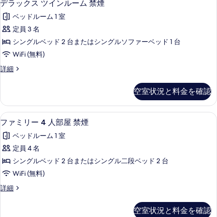
5
イ
デラックス ツインルーム 禁煙
ム
ラ
ン
を
禁
ベッドルーム 1 室
ル
ッ
表
ー
煙
定員 3 名
ク
示
ム
の
シングルベッド 2 台またはシングルソファーベッド 1 台
禁
ス
す
煙
す
WiFi (無料)
ツ
る
の
べ
デ
詳細
詳
イ
ラ
て
細
ン
ッ
空室状況と料金を確認
の
ク
ル
ス
写
ー
ツ
ファミリー 4 人部屋 禁煙 | 羽毛の掛
フ
真
5
イ
ファミリー 4 人部屋 禁煙
ム
ァ
ン
を
禁
ベッドルーム 1 室
ル
ミ
表
ー
煙
定員 4 名
リ
示
ム
の
シングルベッド 2 台またはシングル二段ベッド 2 台
禁
ー
す
煙
す
WiFi (無料)
4
る
の
べ
フ
詳細
詳
人
ァ
て
細
部
ミ
空室状況と料金を確認
の
リ
屋