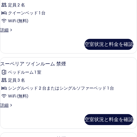
ペ
を
ル
禁
定員 2 名
リ
表
ー
煙
クイーンベッド 1 台
ム
ア
示
禁
の
WiFi (無料)
ダ
す
煙
す
ス
詳細
の
ブ
る
ー
べ
詳
ル
ペ
細
空室状況と料金を確認
て
リ
ル
ア
の
ー
ダ
スーペリア ツインルーム 禁煙 | 羽毛の
ス
写
6
ブ
スーペリア ツインルーム 禁煙
ム
ー
ル
真
禁
ベッドルーム 1 室
ル
ペ
を
ー
煙
定員 3 名
リ
表
ム
の
シングルベッド 2 台またはシングルソファーベッド 1 台
禁
ア
示
煙
す
WiFi (無料)
ツ
す
の
べ
ス
詳細
詳
イ
る
ー
て
細
ン
ペ
空室状況と料金を確認
の
リ
ル
ア
写
ー
ツ
デラックス ツインルーム 禁煙 | 羽毛の
デ
真