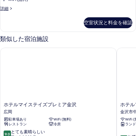
写
イ
真
ハ
詳細
ン
リ
を
禁
ウ
空室状況と料金を確認
表
ッ
煙
ド
示
の
ツ
類似した宿泊施設
す
イ
す
ン
る
ホテルマイステイズプレミア金沢
ホテルフ
べ
禁
煙
て
の
の
詳
細
写
真
を
表
ホ
ホ
ホテルマイステイズプレミア金沢
ホテル
示
テ
テ
広岡
金沢市
す
ル
ル
駐車場あり
WiFi (無料)
WiFi 
マ
フ
る
レストラン
冷房
ランド
イ
ォ
ス
ル
10
とても素晴らしい
9.0