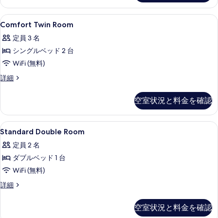
ー
写
禁
4
Comfort
羽毛の掛け布団、セーフティボックス (室
真
3
人
煙
Comfort Twin Room
Twin
部
を
の
定員 3 名
屋
Room
表
す
禁
シングルベッド 2 台
の
示
煙
べ
WiFi (無料)
す
の
す
て
詳
べ
Comfort
詳細
る
細
Twin
の
て
Room
写
空室状況と料金を確認
の
の
真
詳
写
細
を
Standard
羽毛の掛け布団、セーフティボックス (室
真
7
Standard Double Room
Double
表
を
定員 2 名
Room
示
表
ダブルベッド 1 台
の
す
示
WiFi (無料)
す
る
す
べ
Standard
詳細
る
Double
て
Room
空室状況と料金を確認
の
の