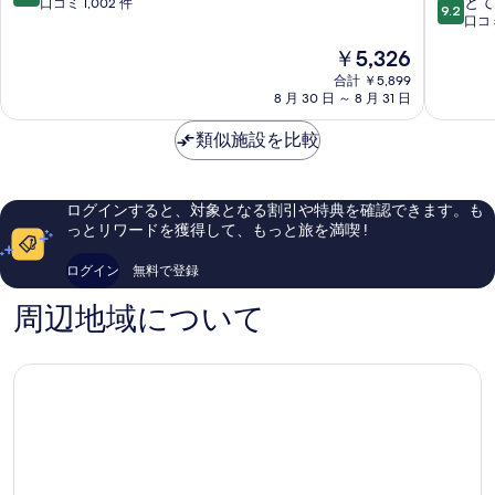
10
テ
ツ
とて
段
口コミ 1,002 件
9.2
段
イ
ァ
口コミ
階
階
ズ
金
中
現
￥5,326
中
プ
沢
9.0、
在
9.2、
レ
合計 ￥5,899
金
と
の
8 月 30 日 ～ 8 月 31 日
と
ミ
沢
て
料
て
ア
市
も
金
類似施設を比較
も
金
中
素
は
素
沢
心
晴
￥5,326
晴
広
部
ら
ら
岡
し
ログインすると、対象となる割引や特典を確認できます。も
し
い、
っとリワードを獲得して、もっと旅を満喫 !
い、
口
口
コ
ログイン
無料で登録
コ
ミ
ミ
1,002
周辺地域について
994
件
件
件
件
の
の
口
口
コ
コ
ミ
ミ