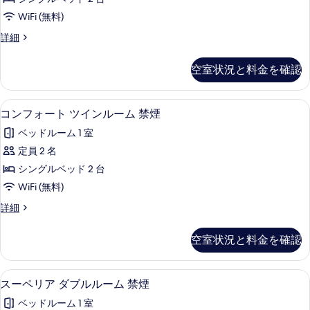
煙
ム
ー
す
禁
の
WiFi (無料)
ド
る
煙
す
ス
詳細
の
ツ
タ
べ
詳
イ
ン
細
空室状況と料金を確認
て
ダ
ン
ー
の
ル
ド
コンフォート ツインルーム 禁煙 | 羽毛
コ
写
6
ツ
コンフォート ツインルーム 禁煙
ー
ン
イ
真
ム
ベッドルーム 1 室
ン
フ
を
ル
禁
定員 2 名
ォ
表
ー
煙
シングルベッド 2 台
ム
ー
示
禁
の
WiFi (無料)
ト
す
煙
す
コ
詳細
の
ツ
る
ン
べ
詳
イ
フ
細
空室状況と料金を確認
て
ォ
ン
ー
の
ル
ト
スーペリア ダブルルーム 禁煙 | 羽毛の
ス
写
5
ツ
スーペリア ダブルルーム 禁煙
ー
ー
イ
真
ム
ベッドルーム 1 室
ン