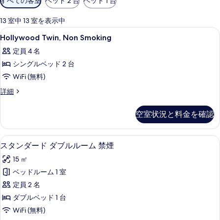
すべての客室
ベッド 2 台
ベッド 1 台
用
可
13 室中 13 室を表示中
能
Hollywood
羽毛の掛け布団、セーフティボックス (室
1
Hollywood Twin, Non Smoking
な
Twin,
客
定員 4 名
Non
室
シングルベッド 2 台
Smoking
の
の
WiFi (無料)
絞
す
Hollywood
詳細
り
Twin,
べ
込
Non
空室状況と料金を確認
て
み
Smoking
条
の
の
詳
件
スタンダード ダブルルーム 禁煙 | 羽毛
ス
写
5
細
スタンダード ダブルルーム 禁煙
タ
真
15 ㎡
ン
を
ベッドルーム 1 室
ダ
表
定員 2 名
ー
示
ダブルベッド 1 台
ド
す
WiFi (無料)
ダ
る