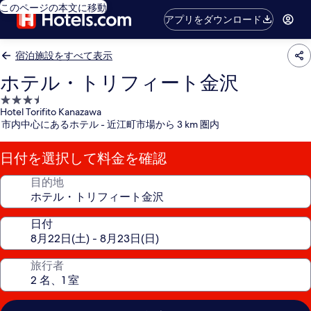
このページの本文に移動
アプリをダウンロード
宿泊施設をすべて表示
ホテル・トリフィート金沢
3.5
Hotel Torifito Kanazawa
つ
市内中心にあるホテル - 近江町市場から 3 km 圏内
星
宿
日付を選択して料金を確認
泊
施
目的地
設
日付
旅行者