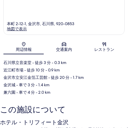
本町 2-12-1, 金沢市, 石川県, 920-0853
地図で表示
地図
周辺情報
交通案内
レストラン
石川県立音楽堂
- 徒歩 3 分
- 0.3 km
近江町市場
- 徒歩 10 分
- 0.9 km
金沢市立安江金箔工芸館
- 徒歩 20 分
- 1.7 km
金沢城
- 車で 3 分
- 1.4 km
兼六園
- 車で 4 分
- 2.0 km
この施設について
ホテル・トリフィート金沢