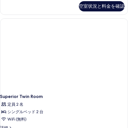
て
利
Twin
す
空室状況と料金を確認
用)
の
の
の
べ
詳
写
詳
細
て
細
真
の
を
写
表
真
示
を
す
表
る
示
す
る
Superior Twin Room
定員 2 名
シングルベッド 2 台
WiFi (無料)
Superior
詳細