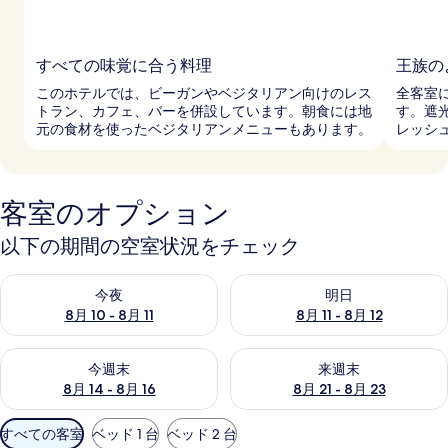
すべての味覚に合う料理
王族の
このホテルでは、ビーガンやベジタリアン向けのレス
全客室
トラン、カフェ、バーを併設しています。朝食には地
す。遮
元の食材を使ったベジタリアンメニューもあります。
レッシ
客室のオプション
以下の期間の空室状況をチェック
今夜 8月 10 - 8月 11 の空室状況をチェック
明日 8月 11 - 8月 12 の空
今夜
明日
8月 10 - 8月 11
8月 11 - 8月 12
今週末 8月 14 - 8月 16 の空室状況をチェック
来週末 8月 21 - 8月 23 の
今週末
来週末
8月 14 - 8月 16
8月 21 - 8月 23
利
すべての客室
ベッド 1 台
ベッド 2 台