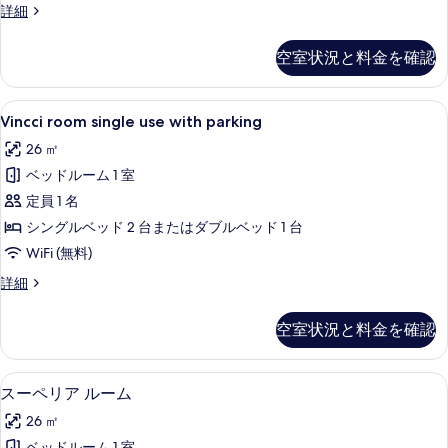
の
Double
詳細
Room
す
-
べ
空室状況と料金を確認
Parking
て
Included
の
の
Vincci
高級寝具、羽毛の掛け布団、ミニバー、
5
詳
Vincci room single use with parking
room
写
細
26 ㎡
single
真
ベッドルーム 1 室
use
を
with
定員 1 名
表
parking
シングルベッド 2 台またはダブルベッド 1 台
示
の
WiFi (無料)
す
す
Vincci
詳細
る
べ
room
single
て
空室状況と料金を確認
use
の
with
parking
写
高級寝具、羽毛の掛け布団、ミニバー、
ス
4
の
スーペリア ルーム
真
ー
詳
26 ㎡
細
を
ペ
ベッドルーム 1 室