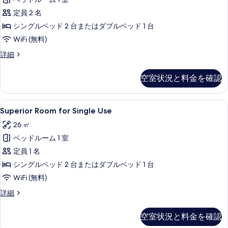
表
リ
定員 2 名
示
ア
シングルベッド 2 台またはダブルベッド 1 台
す
ル
WiFi (無料)
る
ー
ス
詳細
ム
ー
の
ペ
空室状況と料金を確認
リ
す
ア
べ
ル
Superior
高級寝具、羽毛の掛け布団、ミニバー、
4
ー
Superior Room for Single Use
て
Room
ム
の
26 ㎡
の
for
詳
写
ベッドルーム 1 室
Single
細
Use
真
定員 1 名
の
を
シングルベッド 2 台またはダブルベッド 1 台
す
表
WiFi (無料)
べ
示
Superior
詳細
Room
て
す
for
の
空室状況と料金を確認
る
Single