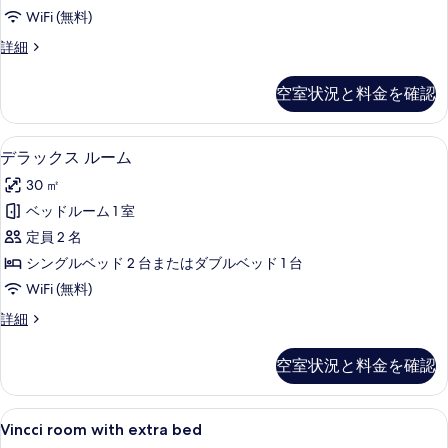
べ
WiFi (無料)
て
Vincci
詳細
room
の
with
空室状況と料金を確認
写
parking
の
真
詳
高級寝具、羽毛の掛け布団、ミニバー、
デ
を
6
細
デラックス ルーム
ラ
表
30 ㎡
ッ
示
ベッドルーム 1 室
ク
す
定員 2 名
ス
る
シングルベッド 2 台またはダブルベッド 1 台
ル
WiFi (無料)
ー
デ
詳細
ム
ラ
の
ッ
空室状況と料金を確認
ク
す
ス
べ
ル
Vincci
高級寝具、羽毛の掛け布団、ミニバー、
5
ー
Vincci room with extra bed
て
room
ム