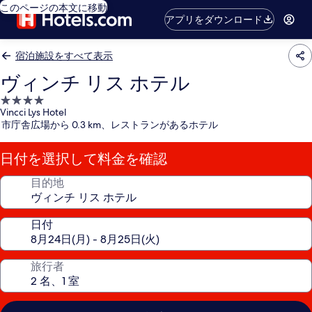
このページの本文に移動
アプリをダウンロード
宿泊施設をすべて表示
ヴィンチ リス ホテル
4.0
Vincci Lys Hotel
つ
市庁舎広場から 0.3 km、レストランがあるホテル
星
宿
日付を選択して料金を確認
泊
施
目的地
設
日付
旅行者