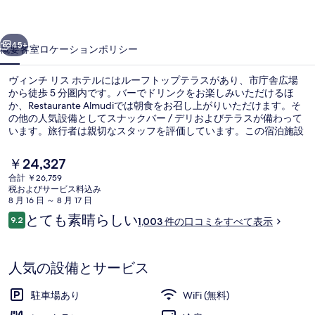
ホ
前へ
次へ
テ
45+
概要
客室
ロケーション
ポリシー
ル
ヴィンチ リス ホテルにはルーフトップテラスがあり、市庁舎広場
の
から徒歩 5 分圏内です。バーでドリンクをお楽しみいただけるほ
か、Restaurante Almudiでは朝食をお召し上がりいただけます。そ
写
の他の人気設備としてスナックバー / デリおよびテラスが備わって
真
います。旅行者は親切なスタッフを評価しています。この宿泊施設
からは歩いてすぐ公共交通機関を利用できます。地下鉄 ハティバ駅
ギ
までは 4 分、地下鉄 コロン駅までは 6 分です。
現
￥24,327
在
ャ
合計 ￥26,759
の
税およびサービス料込み
ロビー
ラ
料
8 月 16 日 ～ 8 月 17 日
金
口
とても素晴らしい
リ
9.2
1,003 件の口コミをすべて表示
は
10段階中9.2
コ
￥24,327
ー
ミ
で
す
人気の設備とサービス
駐車場あり
WiFi (無料)