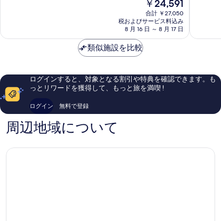
現
￥24,591
テ
ホ
中
中
在
ル
テ
8.8、
9.2、
合計 ￥27,050
の
バ
税およびサービス料込み
ル
非
と
料
8 月 16 日 ～ 8 月 17 日
レ
バ
常
て
金
ン
レ
に
も
は
類似施設を比較
シ
ン
良
素
￥24,591
ア
シ
い、
晴
シ
ア
口
ら
テ
シ
コ
し
ログインすると、対象となる割引や特典を確認できます。も
ィ
テ
ミ
い、
っとリワードを獲得して、もっと旅を満喫 !
セ
ィ
1,001
口
ン
セ
件
コ
ログイン
無料で登録
タ
ン
件
ミ
ー
タ
の
1,002
周辺地域について
ー
口
件
コ
件
ミ
の
口
コ
ミ