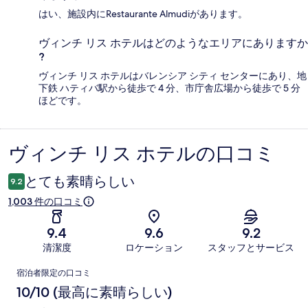
はい、施設内にRestaurante Almudiがあります。
ヴィンチ リス ホテルはどのようなエリアにありますか
?
ヴィンチ リス ホテルはバレンシア シティ センターにあり、地
下鉄 ハティバ駅から徒歩で 4 分、市庁舎広場から徒歩で 5 分
ほどです。
ヴィンチ リス ホテルの口コミ
口
コ
とても素晴らしい
9.2
ミ
1,003 件の口コミ
9.4
9.6
9.2
清潔度
ロケーション
スタッフとサービス
口
宿泊者限定の口コミ
コ
10/10 (最高に素晴らしい)