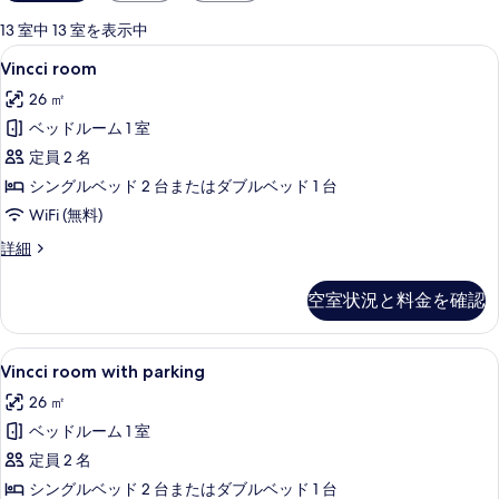
用
可
13 室中 13 室を表示中
能
Vincci
高級寝具、羽毛の掛け布団、ミニバー、
5
Vincci room
な
room
客
26 ㎡
の
室
ベッドルーム 1 室
す
の
定員 2 名
べ
絞
シングルベッド 2 台またはダブルベッド 1 台
て
り
WiFi (無料)
込
の
み
Vincci
詳細
写
room
条
真
の
件
空室状況と料金を確認
詳
を
細
表
Vincci
高級寝具、羽毛の掛け布団、ミニバー、
示
5
Vincci room with parking
room
す
26 ㎡
with
る
ベッドルーム 1 室
parking
の
定員 2 名
す
シングルベッド 2 台またはダブルベッド 1 台