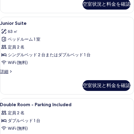
single
空室状況と料金を確認
写
use
の
真
詳
Junior
高級寝具、羽毛の掛け布団、ミニバー、
を
11
細
Junior Suite
Suite
表
63 ㎡
の
示
ベッドルーム 1 室
す
す
定員 2 名
べ
る
シングルベッド 2 台またはダブルベッド 1 台
て
WiFi (無料)
の
Junior
詳細
写
Suite
真
の
空室状況と料金を確認
詳
を
細
表
Double
高級寝具、羽毛の掛け布団、ミニバー、
示
1
Double Room - Parking Included
Room
す
定員 2 名
-
る
ダブルベッド 1 台
Parking
Included
WiFi (無料)