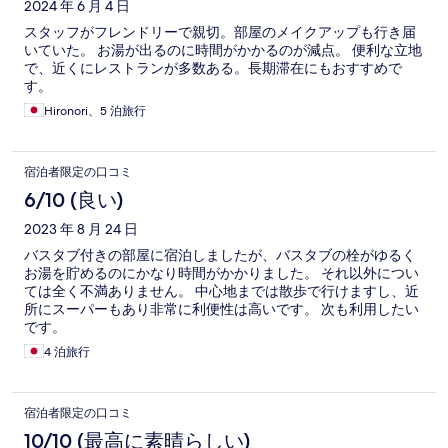
ミ
2024 年 6 月 4 日
スタッフがフレンドリーで親切。部屋のメイクアップも行き届
いていた。 お湯が出るのに時間がかかるのが減点。 便利な立地
で、近くにレストランが多数ある。長期滞在にもおすすめで
す。
Hironori、5 泊旅行
宿泊者限定の口コミ
6/10 (良い)
2023 年 8 月 24 日
バスタブ付きの部屋に宿泊しましたが、バスタブの栓がゆるく
お湯を貯めるのにかなり時間がかかりました。 それ以外につい
ては全く不満ありません。 中心地までは散歩で行けますし、近
所にスーパーもあり非常に利便性は高いです。 次も利用したい
です。
4 泊旅行
宿泊者限定の口コミ
10/10 (最高に素晴らしい)