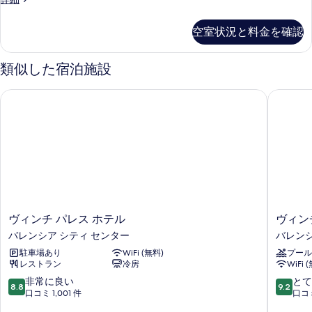
Twin
Room
空室状況と料金を確認
の
詳
細
類似した宿泊施設
ヴィンチ パレス ホテル
ヴィンチ
ヴ
ヴ
ヴィンチ パレス ホテル
ヴィン
ィ
ィ
バレンシア シティ センター
バレンシ
ン
ン
駐車場あり
WiFi (無料)
プール
チ
チ
レストラン
冷房
WiFi 
パ
メ
レ
ル
10
10
非常に良い
とて
8.8
9.2
ス
カ
段
段
口コミ 1,001 件
口コミ
ホ
ト
階
階