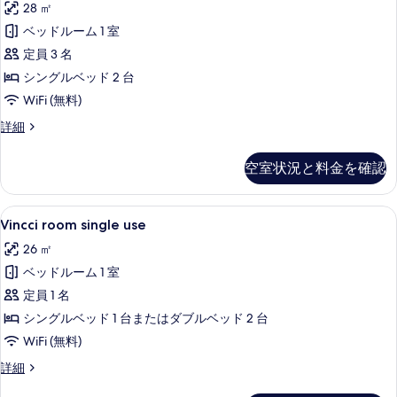
の
28 ㎡
の
with
詳
写
ベッドルーム 1 室
extra
細
bed
真
定員 3 名
の
を
シングルベッド 2 台
す
表
WiFi (無料)
べ
示
Vincci
詳細
room
て
す
with
の
空室状況と料金を確認
る
extra
写
bed
の
真
Vincci
高級寝具、羽毛の掛け布団、ミニバー、
5
詳
Vincci room single use
room
を
細
26 ㎡
single
表
ベッドルーム 1 室
use
示
の
定員 1 名
す
す
シングルベッド 1 台またはダブルベッド 2 台
る
べ
WiFi (無料)
て
Vincci
詳細
room
の