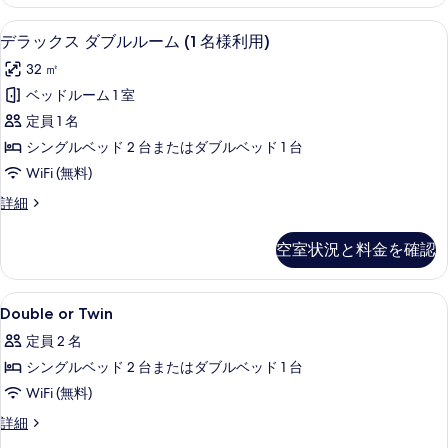
写
Use
の
真
ストリート ビュー
デ
6
詳
デラックス ダブルルーム (1 名様利用)
を
ラ
細
32 ㎡
表
ッ
ベッドルーム 1 室
示
ク
定員 1 名
す
ス
シングルベッド 2 台またはダブルベッド 1 台
る
ダ
WiFi (無料)
ブ
デ
詳細
ル
ラ
ル
ッ
空室状況と料金を確認
ク
ー
ス
ム
ダ
Double
高級寝具、羽毛の掛け布団、ミニバー、
11
ブ
Double or Twin
(1
or
ル
名
定員 2 名
ル
Twin
様
ー
シングルベッド 2 台またはダブルベッド 1 台
の
ム
利
WiFi (無料)
す
(1
用)
名
べ
Double
詳細
様
or
の