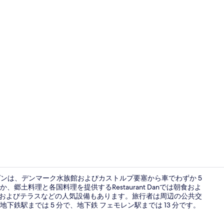
ロビー
ーゲンは、デンマーク水族館およびカストルプ要塞から車でわずか 5
土料理と各国料理を提供するRestaurant Danでは朝食およ
ジおよびテラスなどの人気設備もあります。旅行者は周辺の公共交
ロビー
鉄駅までは 5 分で、地下鉄 フェモレン駅までは 13 分です。