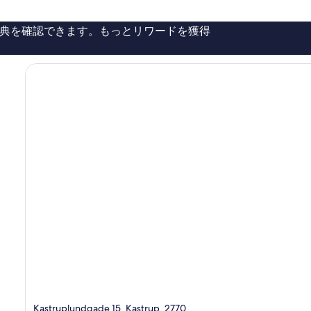
件
の
典を確認できます。もっとリワードを獲得
口
コ
ミ
Kastruplundgade 15, Kastrup, 2770