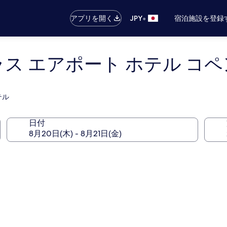
•
アプリを開く
JPY
宿泊施設を登録
ラス エアポート ホテル コ
テル
日付