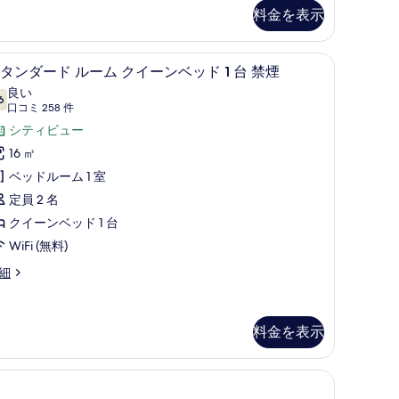
グ
料金を表示
ル
ベ
in bed on request) | セーフティボックス (室内)、デスク、ノートパソコ
スタンダード ルーム クイーンベッド 1 台 
ス
ッ
10
タンダード ルーム クイーンベッド 1 台 禁煙
タ
ド
良い
6
10 点中 7.6
ン
(口
口コミ 258 件
コ
ダ
シティビュー
台
ミ
ー
16 ㎡
禁
258
ド
ベッドルーム 1 室
煙
件)
ル
定員 2 名
の
ー
クイーンベッド 1 台
す
ム
WiFi (無料)
べ
ク
細
て
イ
の
ー
写
料金を表示
ン
真
ベ
を
ッ
表