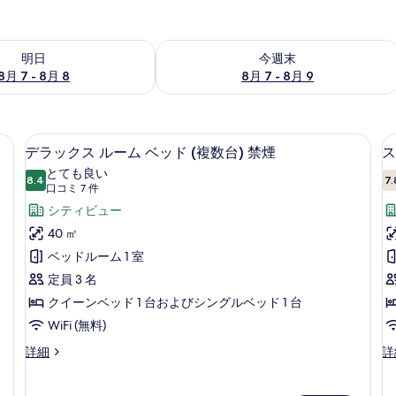
- 8月 8 の空室状況をチェック
今週末 8月 7 - 8月 9 の空室状況をチ
明日
今週末
8月 7 - 8月 8
8月 7 - 8月 9
、デスク、ノートパソコン用作業スペース、遮光カーテン
セーフティボックス (室内)、デスク
デ
14
デラックス ルーム ベッド (複数台) 禁煙
ス
ラ
とても良い
8.4
7.
10 点中 8.4
ッ
(口
口コミ 7 件
コ
ク
シティビュー
ミ
ス
40 ㎡
7
ル
ベッドルーム 1 室
件)
ー
定員 3 名
ム
クイーンベッド 1 台およびシングルベッド 1 台
ベ
WiFi (無料)
ッ
デ
ス
詳細
詳
ラ
タ
ド
ッ
ン