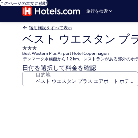
このページの本文に移動
旅行を検索
宿泊施設をすべて表示
ベスト ウエスタン プ
3.0
Best Western Plus Airport Hotel Copenhagen
つ
デンマーク水族館から 1.2 km、レストランがある郊外のホ
星
日付を選択して料金を確認
宿
目的地
泊
施
設
ベ
ス
ト
ウ
エ