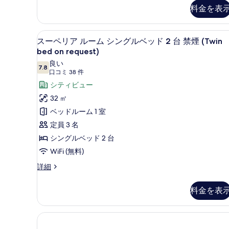
ル
ペ
料金を表
リ
ベ
ア
ッ
ル
セーフティボックス (室内)
ス
ド
17
ー
スーペリア ルーム シングルベッド 2 台 禁煙 (Twin
ー
ム
bed on request)
3
シ
ペ
良い
台
ン
7.8
10 点中 7.8
(口
口コミ 38 件
リ
グ
禁
コ
シティビュー
ル
ア
煙
ベ
ミ
32 ㎡
ル
(Twin
ッ
38
ベッドルーム 1 室
ド
ー
bed
件)
3
定員 3 名
on
ム
台
シングルベッド 2 台
request)
禁
シ
煙
の
WiFi (無料)
ン
(Twin
す
ス
詳細
グ
bed
ー
べ
on
ル
ペ
request)
料金を表
て
リ
ベ
の
ア
の
詳
ッ
ル
細
写
ド
ー