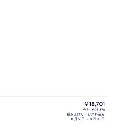
朝食、ディナーに営業
現
￥18,701
在
合計 ￥23,376
の
税およびサービス料込み
ロビー
料
8 月 9 日 ～ 8 月 10 日
金
は