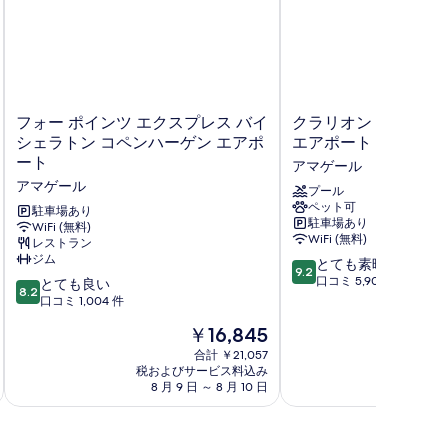
フ
ク
フォー ポインツ エクスプレス バイ
クラリオン ホテル 
ォ
ラ
シェラトン コペンハーゲン エアポ
エアポート
ー
リ
ート
アマゲール
ポ
オ
アマゲール
イ
ン
プール
ペット可
ン
ホ
駐車場あり
駐車場あり
ツ
WiFi (無料)
テ
WiFi (無料)
レストラン
エ
ル
ジム
10
ク
コ
とても素晴らしい
9.2
段
ス
ペ
口コミ 5,906 件
10
とても良い
8.2
階
プ
ン
段
口コミ 1,004 件
中
レ
ハ
階
現
￥16,845
9.2、
ス
ー
中
在
と
バ
ゲ
8.2、
合計 ￥21,057
の
て
イ
税およびサービス料込み
ン
税およ
と
料
8 月 9 日 ～ 8 月 10 日
8 月 
も
シ
エ
て
金
素
ェ
ア
も
は
晴
ラ
ポ
良
￥16,845
ら
ト
ー
い、