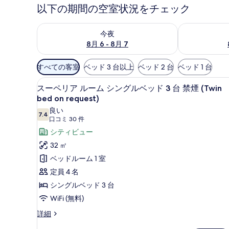
ー
以下の期間の空室状況をチェック
今夜 8月 6 - 8月 7 の空室状況をチェック
明日 8月 7 
今夜
8月 6 - 8月 7
利
すべての客室
ベッド 3 台以上
ベッド 2 台
ベッド 1 台
用
セーフティボックス (室内)
ス
可
11
スーペリア ルーム シングルベッド 3 台 禁煙 (Twin
ー
能
bed on request)
な
ペ
良い
7.4
10 点中 7.4
客
(口
口コミ 30 件
リ
室
コ
シティビュー
ア
の
ミ
32 ㎡
ル
絞
30
ベッドルーム 1 室
ー
件)
り
定員 4 名
ム
込
シングルベッド 3 台
み
シ
条
WiFi (無料)
ン
件
ス
詳細
グ
ー