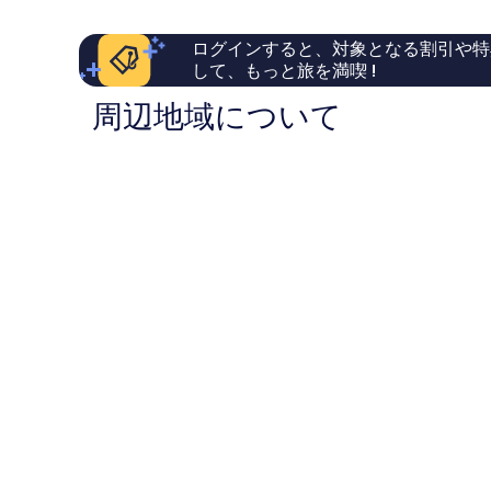
ミ
コ
ー
4,984
ミ
ト
ログインすると、対象となる割引や特
件
6,502
ア
して、もっと旅を満喫 !
件
件
マ
の
件
ゲ
周辺地域について
口
の
ー
コ
口
ル
ミ
コ
ミ