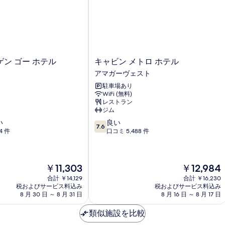
キ
ン ゴー ホテル
キャビン メトロ ホテル
ャ
アマガーヴェスト
ビ
駐車場あり
ン
WiFi (無料)
メ
レストラン
ト
ジム
ロ
10
い
良い
ホ
7.6
段
4 件
口コミ 5,488 件
テ
階
ル
中
ア
7.6、
マ
現
現
￥11,303
￥12,984
良
ガ
在
在
い、
ー
合計 ￥14,129
合計 ￥16,230
の
の
口
税およびサービス料込み
ヴ
税およびサービス料込み
料
料
コ
8 月 30 日 ～ 8 月 31 日
8 月 16 日 ～ 8 月 17 日
ェ
金
金
ミ
ス
は
は
5,488
類似施設を比較
ト
￥11,303
￥12,984
件