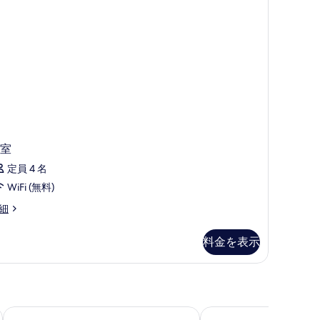
ド
示
す
台
る
禁
煙
の
す
べ
室
て
定員 4 名
の
WiFi (無料)
写
細
真
を
料金を表示
表
示
す
る
フォー ポインツ エクスプレス バイ シェラトン コペンハーゲ
クラリオン ホテル コ