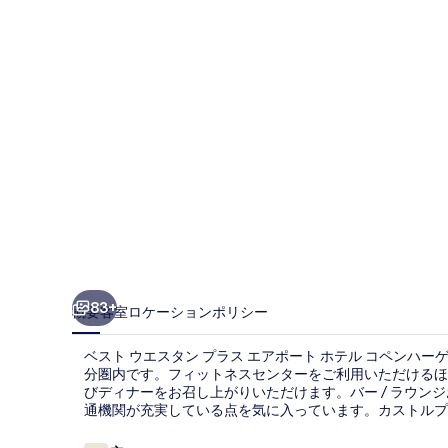
ス
タ
ン
プ
ラ
ス
エ
ア
ポ
ー
83+
概要
客室
ロケーション
ポリシー
ト
ベスト ウエスタン プラス エアポート ホテル コペンハ
ホ
分圏内です。フィットネスセンターをご利用いただけるほか、郷
びディナーをお召し上がりいただけます。バー / ラウン
テ
通機関が充実している点を気に入っています。カストルプ地下
ル