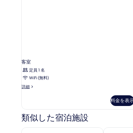
真
ム
2
シ
を
台
ン
表
グ
禁
ル
示
煙
ベ
す
(Twin
ッ
ド
る
bed
2
on
台
request)
禁
煙
の
客室
(Twin
す
定員 1 名
bed
べ
on
WiFi (無料)
request)
て
の
客
詳細
の
詳
室
細
の
写
料金を表
詳
真
細
を
類似した宿泊施設
表
示
コンフォート ホテル コペンハーゲン エアポート
コペンハーゲン