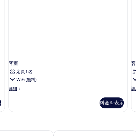
ム
bed
ベ
ク
ッ
on
1
イ
ド
request)
ー
1
の
ン
台
ベ
禁
す
ッ
煙
べ
ド
(Twin
1
bed
て
台
on
の
禁
request)
煙
の
写
客室
客
の
詳
真
詳
定員 1 名
細
細
を
WiFi (無料)
表
客
客
詳細
詳
示
室
室
の
の
す
示
料金を表示
詳
詳
る
細
細
 ゴー ホテル
キャビン メトロ ホテル