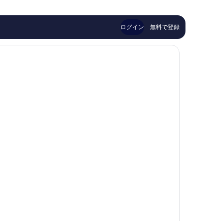
し
ン
ト
口
い、
コ
ア
コ
口
ペ
マ
ミ
ログイン
無料で登録
コ
ン
ゲ
1,004
ミ
ハ
ー
件
5,906
ー
ル
件
件
ゲ
の
件
ン
口
の
エ
コ
口
ア
ミ
コ
ポ
ミ
ー
ト
ア
マ
ゲ
ー
ル