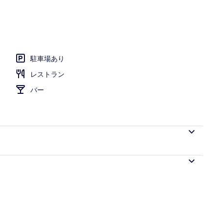
ックス (室内)、デスク、ノートパソコン用作業スペース、遮光カーテン
駐車場あり
レストラン
バー