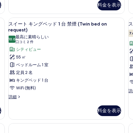
(複
ク
ダ
示
料金を表示
ス
ー
数
ル
ド
台)
ー
ル
、デスク、ノートパソコン用作業スペース、遮光カーテン
スイート キングベッド 1 台 禁煙 (Tw
ス
ム
ー
禁
9
スイート キングベッド 1 台 禁煙 (Twin bed on
ス
ベ
ム
イ
request)
煙
ッ
シ
7.
ー
最高に素晴らしい
2
の
ド
ン
10.0
10 点中 10.0
(口
口コミ 2 件
ト
(複
グ
す
コ
数
ル
シティビュー
キ
べ
台)
ベ
ミ
55 ㎡
ン
禁
ッ
て
2
ベッドルーム 1 室
煙
ド
グ
件)
の
の
2
定員 2 名
ベ
詳
台
写
キングベッド 1 台
細
禁
ッ
真
煙
WiFi (無料)
ド
ス
詳
の
を
タ
ス
詳細
1
詳
表
ン
イ
細
台
ダ
ー
示
示
料金を表示
禁
ー
ト
す
ド
キ
煙
ル
る
ン
(Twin
ー
グ