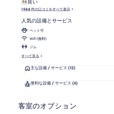
口
良い
7.0
コ
10段階中7.0
コ
1,944 件の口コミをすべて表示
ペ
ミ
ン
セーフティボ
人気の設備とサービス
ハ
ペット可
ー
WiFi (無料)
ゲ
ジム
ン
すべて見る
の
写
主な設備 / サービス
(12)
真
便利な設備 / サービス
(6)
ギ
ャ
ラ
客室のオプション
リ