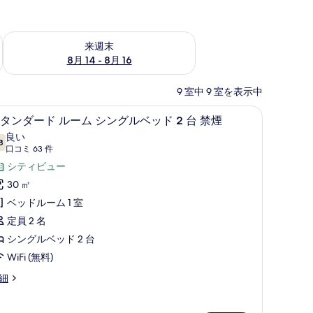
ェック
来週末 8月 14 - 8月 16 の空室状況をチェック
来週末
8月 14 - 8月 16
9 室中 9 室を表示中
、ノートパソコン用作業スペース、遮光カーテン
スタンダード ルーム シングルベッド 2 台 
ス
11
タンダード ルーム シングルベッド 2 台 禁煙
タ
良い
8
10 点中 7.8
ン
(口
口コミ 63 件
コ
ダ
シティビュー
ミ
ー
30 ㎡
63
ド
ベッドルーム 1 室
件)
ル
定員 2 名
ー
シングルベッド 2 台
ム
WiFi (無料)
シ
細
ン