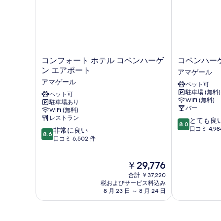
す
る
コ
コ
コンフォート ホテル コペンハーゲ
コペンハーゲ
ン
ペ
ン エアポート
アマゲール
フ
ン
アマゲール
ペット可
ォ
ハ
駐車場 (無料)
ー
ペット可
ー
WiFi (無料)
駐車場あり
ト
ゲ
バー
WiFi (無料)
ホ
ン
レストラン
10
とても良
テ
ゴ
8.0
段
口コミ 4,98
10
ル
非常に良い
ー
8.6
階
段
コ
口コミ 6,502 件
ホ
中
階
ペ
テ
8.0、
中
ン
ル
現
￥29,776
と
8.6、
ハ
ア
在
て
非
ー
マ
合計 ￥37,220
の
も
常
ゲ
税およびサービス料込み
ゲ
料
良
8 月 23 日 ～ 8 月 24 日
に
ン
ー
金
い、
良
エ
ル
は
口
い、
ア
￥29,776
コ
口
ポ