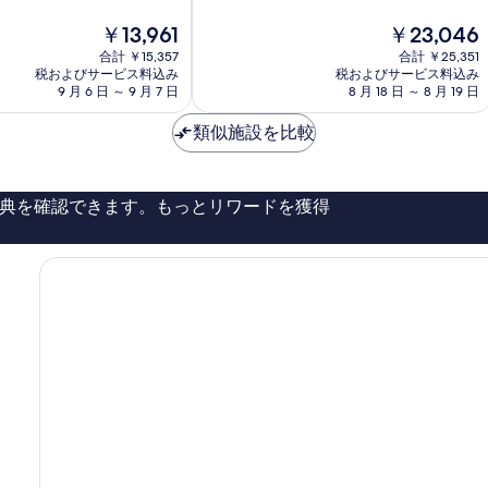
ジ
非
ヘ
現
現
￥13,961
￥23,046
常
イ
在
在
に
合計 ￥15,357
合計 ￥25,351
マ
の
の
税およびサービス料込み
税およびサービス料込み
良
ー
料
料
9 月 6 日 ～ 9 月 7 日
8 月 18 日 ～ 8 月 19 日
い、
ケ
金
金
口
ッ
は
は
類似施設を比較
コ
ト
￥13,961
￥23,046
ミ
1,001
件
典を確認できます。もっとリワードを獲得
件
の
口
コ
ミ