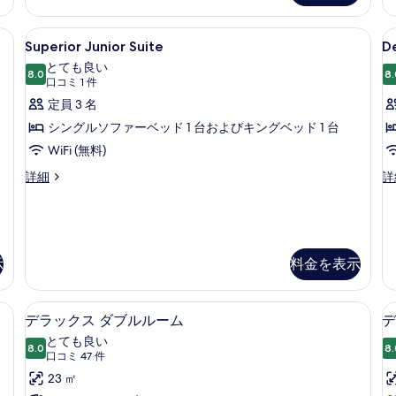
ト
ア
ベ
リ
ル
デスク、ノートパソコン用作業スペース、アイロン / アイロン台
Superior
セーフティボックス (室内)、デスク、
D
プ
ッ
4
ー
Superior Junior Suite
D
ル
Junior
T
ム
ド
とても良い
ル
ダ
Suite
8.0
R
8.
10 点中 8.0
2
(口
口コミ 1 件
ー
ブ
の
ム
コ
台
定員 3 名
ル
の
す
ミ
ベ
の
シングルソファーベッド 1 台およびキングベッド 1 台
詳
ッ
1
べ
細
す
WiFi (無料)
ド
件)
て
2
べ
Superior
De
詳細
詳
台
の
Junior
Tw
て
の
Suite
R
写
の
詳
の
の
細
真
詳
詳
写
細
細
を
示
料金を表示
真
表
を
示
デスク、ノートパソコン用作業スペース、アイロン / アイロン台
セーフティボックス (室内)、デスク、
デ
表
4
デラックス ダブルルーム
デ
す
ラ
示
とても良い
る
8.0
8.
10 点中 8.0
ッ
す
(口
口コミ 47 件
コ
ク
23 ㎡
る