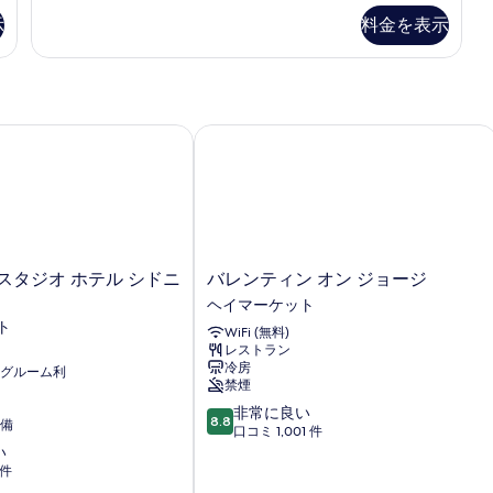
す
す
ニ
示
料金を表示
べ
る
ア
ス
て
イ
の
ー
ト
写
の
タジオ ホテル シドニー
バレンティン オン ジョージ
真
詳
を
細
表
示
す
バ
スタジオ ホテル シドニ
バレンティン オン ジョージ
る
レ
ヘイマーケット
ン
ト
WiFi (無料)
テ
レストラン
ィ
冷房
グルーム利
ン
禁煙
オ
10
非常に良い
ン
8.8
備
段
口コミ 1,001 件
ジ
階
い
ョ
中
 件
ー
8.8、