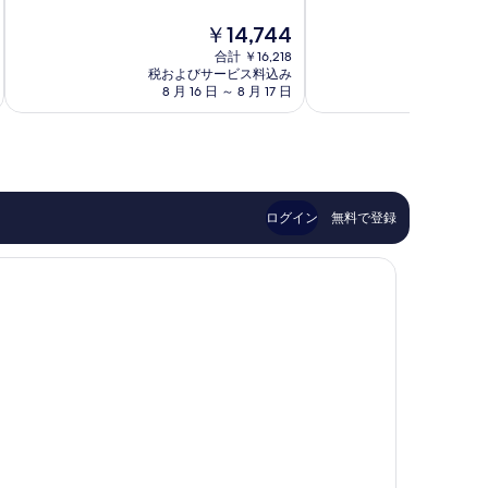
8.4、
ド
ド
8.6、
と
ニ
ニ
現
￥14,744
非
て
ー
ー
在
常
合計 ￥16,218
も
セ
セ
の
税およびサービス料込み
税およ
に
良
ン
ン
料
8 月 16 日 ～ 8 月 17 日
8 月
良
い、
ト
ト
金
い、
口
ラ
ラ
は
口
コ
ル
ル
￥14,744
コ
ミ
ビ
ビ
ミ
1,001
ジ
ジ
1,004
件
ネ
ネ
件
件
ス
ス
ログイン
無料で登録
件
の
デ
デ
の
口
ィ
ィ
口
コ
ス
ス
コ
ミ
ト
ト
ミ
リ
リ
ク
ク
ト
ト