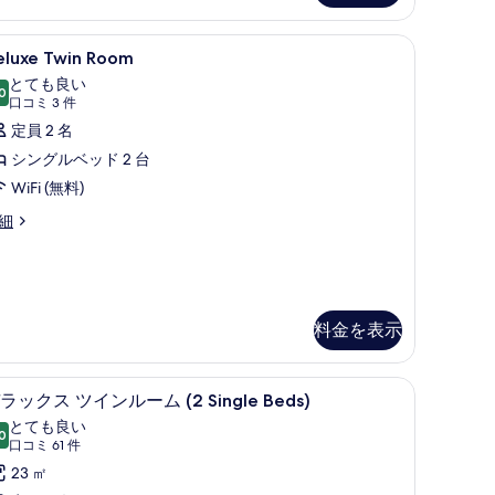
ム
ノートパソコン用作業スペース、アイロン / アイロン台
eluxe
セーフティボックス (室内)、デスク、ノート
の
4
eluxe Twin Room
win
す
とても良い
oom
0
10 点中 8.0
(口
べ
口コミ 3 件
の
コ
定員 2 名
て
す
ミ
シングルベッド 2 台
の
3
べ
WiFi (無料)
写
件)
て
真
luxe
細
の
in
を
oom
写
表
真
示
を
料金を表示
す
表
る
示
ノートパソコン用作業スペース、アイロン / アイロン台
セーフティボックス (室内)、デスク、ノート
デ
4
ラックス ツインルーム (2 Single Beds)
す
ラ
とても良い
る
0
10 点中 8.0
ッ
(口
口コミ 61 件
コ
ク
23 ㎡