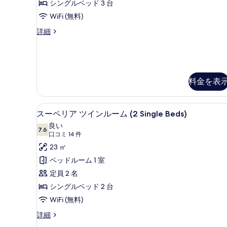
ミ
ム
シングルベッド 3 台
る
の
の
1
べ
WiFi (無料)
写
詳
件)
て
細
真
Deluxe
詳細
の
Triple
を
Room
写
表
の
真
詳
示
細
を
料金を表
す
表
る
示
セーフティボックス (室内)、
ス
4
スーペリア ツインルーム (2 Single Beds)
す
ー
良い
る
7.6
10 点中 7.6
ペ
(口
口コミ 14 件
コ
リ
23 ㎡
ミ
ア
ベッドルーム 1 室
14
ツ
定員 2 名
件)
イ
シングルベッド 2 台
ン
WiFi (無料)
ル
ス
詳細
ー