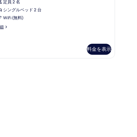
ミ
ス
定員 2 名
61
ツ
シングルベッド 2 台
件)
イ
WiFi (無料)
ン
細
ル
ー
料金を表示
ム
2
ingle
クス (室内)、デスク、ノートパソコン用作業スペース、アイロン / アイロン台
eds)
の
す
ngle
べ
ds)
て
の
写
真
を