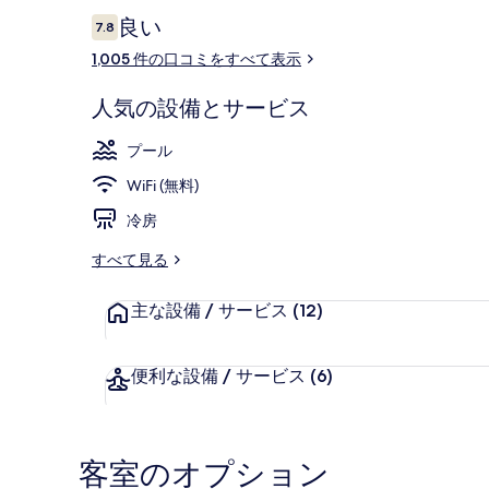
の
口
良い
7.8
10段階中7.8
コ
写
1,005 件の口コミをすべて表示
ミ
真
外観
人気の設備とサービス
ギ
ャ
プール
ラ
WiFi (無料)
リ
冷房
ー
すべて見る
主な設備 / サービス
(12)
便利な設備 / サービス
(6)
客室のオプション