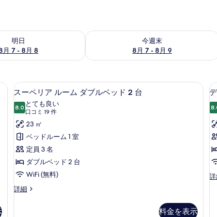
- 8月 8 の空室状況をチェック
今週末 8月 7 - 8月 9 の空室状況をチ
明日
今週末
8月 7 - 8月 8
8月 7 - 8月 9
デスク、ノートパソコン用作業スペース、アイロン / アイロン台
スーペリア ルーム ダブルベッド 2 台
ス
6
スーペリア ルーム ダブルベッド 2 台
デ
ー
とても良い
8.0
8.
10 点中 8.0
ペ
(口
口コミ 19 件
コ
リ
23 ㎡
ミ
ア
ベッドルーム 1 室
19
ル
定員 3 名
件)
ー
ダブルベッド 2 台
ム
WiFi (無料)
デ
詳
ラ
ダ
ス
詳細
ッ
ー
ブ
ク
ペ
ス
示
料金を表示
ル
リ