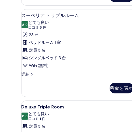
ア
ン
ル
セーフティボックス (室内)、
ス
ベ
4
ー
スーペリア トリプルルーム
ー
ム
ッ
とても良い
ク
8.0
10 点中 8.0
ペ
(口
ド
口コミ 8 件
イ
コ
リ
23 ㎡
1
ー
ミ
ン
台
ア
ベッドルーム 1 室
ベ
8
の
ト
定員 3 名
ッ
件)
ド
す
リ
シングルベッド 3 台
1
べ
プ
WiFi (無料)
台
て
の
ル
ス
詳細
詳
ー
の
ル
細
ペ
料金を表
写
ー
リ
ア
真
ム
ト
Deluxe
セーフティボックス (室内)、
を
の
4
リ
Deluxe Triple Room
Triple
表
プ
す
とても良い
ル
Room
8.0
10 点中 8.0
示
(口
べ
口コミ 1 件
ル
の
コ
定員 3 名
す
て
ー
す