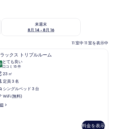
ェック
来週末 8月 14 - 8月 16 の空室状況をチェック
来週末
8月 14 - 8月 16
11 室中 11 室を表示中
 | セーフティボックス (室内)、デスク、ノートパソコン用作業スペース、アイロ
セーフティボックス (室内)、デスク、ノート
デ
4
ラックス トリプルルーム
ラ
とても良い
0
10 点中 8.0
ッ
(口
口コミ 15 件
コ
ク
23 ㎡
ミ
ス
定員 3 名
15
ト
シングルベッド 3 台
件)
リ
WiFi (無料)
プ
細
ル
ル
料金を表示
ー