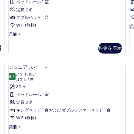
ミ
ス
ベッドルーム 1 室
47
ダ
定員 2 名
件)
ブ
ダブルベッド 1 台
ル
WiFi (無料)
デ
詳
ラ
ル
デ
詳細
ッ
ラ
ー
ク
ッ
ス
示
料金を表示
ム
ク
ツ
ス
(
の
イ
ダ
S
デスク、ノートパソコン用作業スペース、アイロン / アイロン台
ジュニア スイート | セーフティボッ
ジ
ン
す
5
ブ
ジュニア スイート
ル
B
ュ
ル
べ
とても良い
ー
ル
8.4
10 点中 8.4
ニ
(口
て
口コミ 7 件
ム
ー
(2
コ
ア
30 ㎡
の
ム
Si
ミ
の
ス
ベッドルーム 1 室
写
Be
詳
7
の
イ
定員 3 名
真
細
件)
詳
ー
キングベッド 1 台およびダブルソファーベッド 1 台
を
細
ト
WiFi (無料)
表
の
示
ジ
詳細
ュ