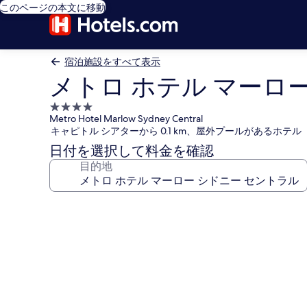
このページの本文に移動
宿泊施設をすべて表示
メトロ ホテル マーロ
4.0
Metro Hotel Marlow Sydney Central
つ
キャピトル シアターから 0.1 km、屋外プールがあるホテル
星
日付を選択して料金を確認
宿
目的地
泊
施
設
メ
ト
ロ
ホ
テ