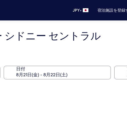
•
JPY
宿泊施設を登録
ー シドニー セントラル
日付