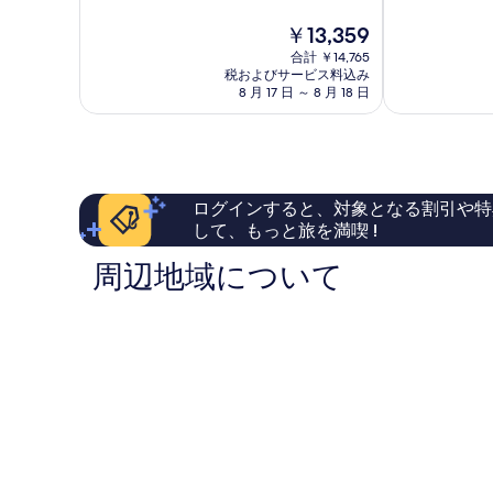
ド
ル
8.8、
中
ニ
シ
現
￥13,359
非
8.0、
ー
ド
在
常
と
合計 ￥14,765
ヘ
ニ
の
に
税およびサービス料込み
て
イ
ー
料
8 月 17 日 ～ 8 月 18 日
良
も
マ
ヘ
金
い、
良
ー
イ
は
口
い、
ケ
マ
￥13,359
コ
口
ッ
ー
ミ
コ
ト
ケ
2,101
ミ
ッ
ログインすると、対象となる割引や特
件
632
ト
して、もっと旅を満喫 !
件
件
の
件
周辺地域について
口
の
コ
口
ミ
コ
ミ