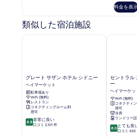
ー
ペ
料金を表
ム
リ
ア
(2
ツ
類似した宿泊施設
Single
イ
Beds)
ン
の
ル
グレート サザン ホテル シドニー
セントラル ス
ー
す
ム
べ
(2
Single
て
Beds)
の
の
詳
写
グ
セ
グレート サザン ホテル シドニー
セントラル 
細
レ
ン
ー
真
ヘイマーケット
ー
ト
ヘイマーケッ
を
駐車場あり
ト
ラ
WiFi (無料)
サ
ル
WiFi (無料)
表
レストラン
コネクティン
ザ
ス
コネクティングルーム利
示
用可
ン
タ
用可
冷房
ホ
ジ
す
ランドリー設
10
非常に良い
テ
オ
8.8
る
段
口コミ 2,101 件
10
とても良
ル
ホ
8.0
階
段
口コミ 632
シ
テ
中
階