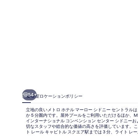
ル
マ
ー
ロ
ー
シ
ド
ニ
ー
セ
54+
概要
客室
ロケーション
ポリシー
ン
立地の良いメトロ ホテル マーロー シドニー セントラル
ト
か 5 分圏内です。屋外プールをご利用いただけるほか、Marl
インターナショナル コンベンション センター シドニーお
ラ
切なスタッフや総合的な価値の高さを評価しています。こ
ル
ト レール キャピトル スクエア駅までは 3 分、ライト レー