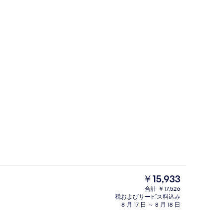
ルーム ダブルベッド 2 台 | セーフティボックス (室内)、デスク、ノートパソ
フロント
現
￥15,933
在
合計 ￥17,526
の
税およびサービス料込み
フェ)、毎日提供 (有料)
屋外プール
料
8 月 17 日 ～ 8 月 18 日
金
は