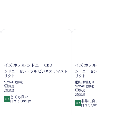
表
示
す
る
イズ ホテル シドニー CBD
イズ ホテル シドニー Q
イ
イ
イズ ホテル シドニー CBD
イズ ホテル シドニー 
ズ
ズ
シドニー セントラル ビジネス ディスト
シドニー セントラル ビ
ホ
ホ
リクト
リクト
テ
テ
WiFi (無料)
駐車場あり
ル
ル
冷房
WiFi (無料)
シ
シ
禁煙
冷房
ド
ド
禁煙
10
ニ
とても良い
ニ
8.4
10
非常に良い
段
ー
口コミ 1,001 件
ー
8.6
段
口コミ 1,004 件
階
CBD
QVB
階
中
シ
シ
中