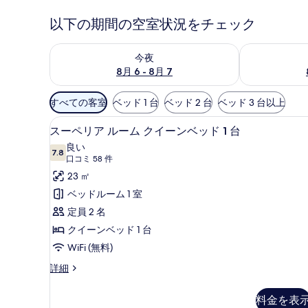
以下の期間の空室状況をチェック
今夜 8月 6 - 8月 7 の空室状況をチェック
明日 8月 7 
今夜
8月 6 - 8月 7
利
すべての客室
ベッド 1 台
ベッド 2 台
ベッド 3 台以上
用
セーフティボックス (室内)、
ス
可
4
スーペリア ルーム クイーンベッド 1 台
ー
能
良い
7.8
な
10 点中 7.8
ペ
(口
口コミ 58 件
客
コ
リ
23 ㎡
室
ミ
ア
ベッドルーム 1 室
の
58
ル
定員 2 名
絞
件)
ー
クイーンベッド 1 台
り
ム
WiFi (無料)
込
み
ク
ス
詳細
条
ー
イ
ペ
件
料金を表
ー
リ