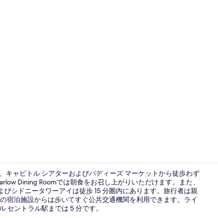
スーペリア 
は、キャピトル シアターおよびパディーズ マーケットから徒歩わず
ow Dining Roomでは朝食をお召し上がりいただけます。また、
よびシドニータワーアイは徒歩 15 分圏内にあります。旅行者は親
朝食 (ビュッ
の宿泊施設からは歩いてすぐ公共交通機関を利用できます。ライ
ル セントラル駅までは 5 分です。