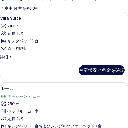
用
可
14 室中 14 室を表示中
能
Villa
Villa Suite | リビング エリア | 
7
Villa Suite
な
Suite
客
210 ㎡
の
室
定員 3 名
す
の
キングベッド 1 台
べ
絞
WiFi (無料)
て
り
Villa
詳細
込
の
Suite
み
写
の
条
空室状況と料金を確認
詳
真
件
細
を
ルーム | ミニバー、セーフティボック
ル
表
12
ルーム
ー
示
オーシャン ビュー
ム
す
250 ㎡
の
る
ベッドルーム 1 室
す
定員 4 名
べ
キングベッド 1 台およびシングルソファーベッド 1 台