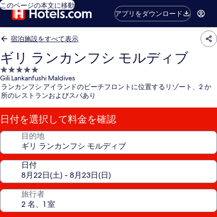
このページの本文に移動
アプリをダウンロード
宿泊施設をすべて表示
ギリ ランカンフシ モルディブ
5.0
Gili Lankanfushi Maldives
つ
ランカンフシ アイランドのビーチフロントに位置するリゾート、2 か
星
所のレストランおよびスパあり
宿
泊
日付を選択して料金を確認
施
設
目的地
日付
旅行者