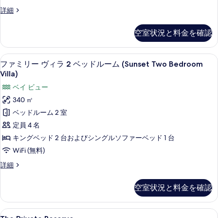
の
ル
詳細
写
ー
真
ム
空室状況と料金を確認
の
を
詳
表
細
ファミリー ヴィラ 2 ベッドルーム (Sun
フ
6
ファミリー ヴィラ 2 ベッドルーム (Sunset Two Bedroom
示
ァ
Villa)
す
ミ
ベイ ビュー
る
リ
340 ㎡
ー
ベッドルーム 2 室
ヴ
定員 4 名
ィ
キングベッド 2 台およびシングルソファーベッド 1 台
ラ
WiFi (無料)
2
フ
詳細
ベ
ァ
ミ
ッ
空室状況と料金を確認
リ
ド
ー
ル
ヴ
The
The Private Reserve | ビーチ / オ
14
ィ