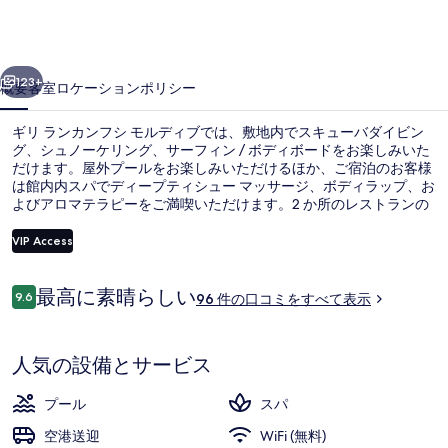
ン
フ
前へ
次へ
シ
123+
概要
客室
ロケーション
ポリシー
モ
ギリ ランカンフシ モルディブでは、敷地内でスキューバダイビン
ル
グ、シュノーケリング、サーフィン / ボディボードをお楽しみいた
だけます。屋外プールをお楽しみいただけるほか、ご宿泊のお客様
デ
は館内内スパでディープティシュー マッサージ、ボディラップ、お
ィ
よびアロマテラピーをご満喫いただけます。2 か所のレストランの
1 つであるKashiveliでは、多国籍料理を朝食およびディナーにお召
ブ
し上がりいただけます。この高級リゾートにあるその他設備にはル
VIP Access
ーフトップテラス、プールサイドバー、および24 時間営業のフィ
の
ットネスセンターがあります。
口
最高に素晴らしい
9.6
航空写真
写
96 件の口コミをすべて表示
10段階中9.6
コ
真
ミ
人気の設備とサービス
ギ
ャ
プール
スパ
ラ
空港送迎
WiFi (無料)