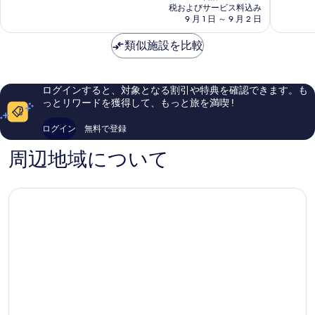
の
ー
オ
高
高
税およびサービス料込み
料
フ
ー
9 月 1 日 ～ 9 月 2 日
に
に
金
環
ル
素
素
は
礁
イ
類似施設を比較
晴
晴
￥134,020
ア
ン
ら
ら
イ
ク
し
し
ラ
ル
い、
い、
ログインすると、対象となる割引や特典を確認できます。も
ン
ー
口
口
っとリワードを獲得して、もっと旅を満喫 !
ド
シ
コ
コ
リ
ブ
ミ
ミ
ログイン
無料で登録
ゾ
ウ
7
50
ー
ィ
件
件
周辺地域について
ト
ズ
件
件
Hathaa
フ
の
の
Finolhu
リ
口
口
ー
コ
コ
ト
ミ
ミ
ラ
ン
ス
フ
ァ
ー
Bolifushi
Island