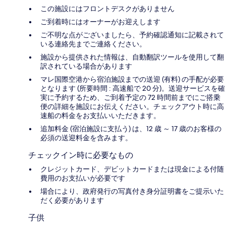
この施設にはフロントデスクがありません
ご到着時にはオーナーがお迎えします
ご不明な点がございましたら、予約確認通知に記載されて
いる連絡先までご連絡ください。
施設から提供された情報は、自動翻訳ツールを使用して翻
訳されている場合があります
マレ国際空港から宿泊施設までの送迎 (有料) の手配が必要
となります (所要時間 : 高速船で 20 分)。送迎サービスを確
実に予約するため、ご到着予定の 72 時間前までにご搭乗
便の詳細を施設にお伝えください。チェックアウト時に高
速船の料金をお支払いいただきます。
追加料金 (宿泊施設に支払う) は、12 歳 ～ 17 歳のお客様の
必須の送迎料金を含みます。
チェックイン時に必要なもの
クレジットカード、デビットカードまたは現金による付随
費用のお支払いが必要です
場合により、政府発行の写真付き身分証明書をご提示いた
だく必要があります
子供