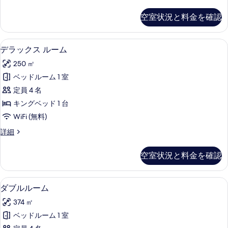
ブ
て
ル
空室状況と料金を確認
ル
の
ー
写
ム
デラックス ルーム | ビーチ / オーシャ
デ
7
の
デラックス ルーム
真
ラ
詳
を
250 ㎡
細
ッ
表
ベッドルーム 1 室
ク
示
定員 4 名
ス
す
キングベッド 1 台
ル
る
WiFi (無料)
ー
デ
詳細
ム
ラ
の
ッ
空室状況と料金を確認
ク
す
ス
べ
ル
ダブルルーム | ミニバー、セーフティ
ダ
15
ー
ダブルルーム
て
ブ
ム
の
374 ㎡
の
ル
詳
写
ベッドルーム 1 室
ル
細