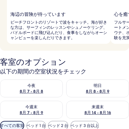
海辺の冒険が待っています
心を癒
ビーチフロントのリゾートで波をキャッチ。海が好き
フルサ
な方は、サーフィンのレッスンやシュノーケリング、
ートメ
パドルボードに飛び込んだり、食事をしながらオーシ
ウナ、
ャンビューを楽しんだりできます。
験を充
客室のオプション
以下の期間の空室状況をチェック
今夜 8月 7 - 8月 8 の空室状況をチェック
明日 8月 8 - 8月 9 の空室
今夜
明日
8月 7 - 8月 8
8月 8 - 8月 9
今週末 8月 7 - 8月 9 の空室状況をチェック
来週末 8月 14 - 8月 16 の
今週末
来週末
8月 7 - 8月 9
8月 14 - 8月 16
利
すべての客室
ベッド 1 台
ベッド 2 台
ベッド 3 台以上