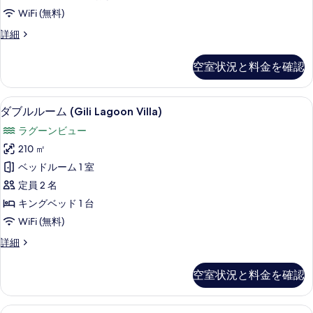
て
WiFi (無料)
の
ル
詳細
写
ー
真
ム
空室状況と料金を確認
の
を
詳
表
細
ミニバー、セーフティボックス (室内
ダ
6
ダブルルーム (Gili Lagoon Villa)
示
ブ
す
ラグーンビュー
ル
る
210 ㎡
ル
ベッドルーム 1 室
ー
定員 2 名
ム
キングベッド 1 台
(Gili
WiFi (無料)
Lagoon
ダ
詳細
Villa)
ブ
の
ル
空室状況と料金を確認
す
ル
ー
べ
ム
スタジオ | ミニバー、セーフティボッ
ス