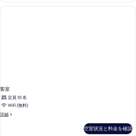
細
べ
て
の
写
真
を
表
示
す
る
客室
定員 10 名
WiFi (無料)
客
詳細
室
の
空室状況と料金を確認
詳
細