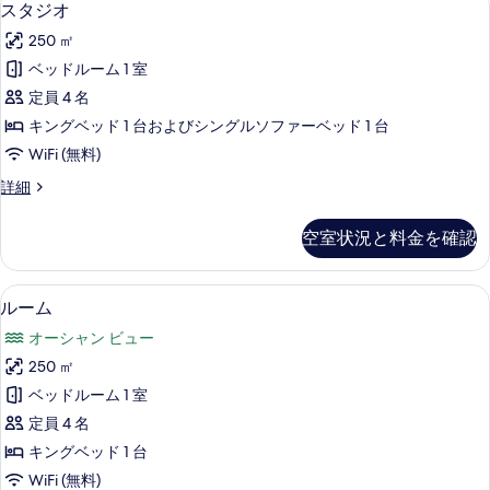
て
9
(Gili
スタジオ
タ
Lagoon
の
250 ㎡
Villa)
ジ
写
の
ベッドルーム 1 室
オ
詳
真
定員 4 名
細
の
を
キングベッド 1 台およびシングルソファーベッド 1 台
す
表
WiFi (無料)
べ
示
ス
詳細
て
す
タ
の
ジ
る
空室状況と料金を確認
オ
写
の
真
詳
ルーム | ビーチ / オーシャン ビュー
ル
6
細
ルーム
を
ー
表
オーシャン ビュー
ム
示
250 ㎡
の
す
ベッドルーム 1 室
す
る
定員 4 名
べ
キングベッド 1 台
て
WiFi (無料)