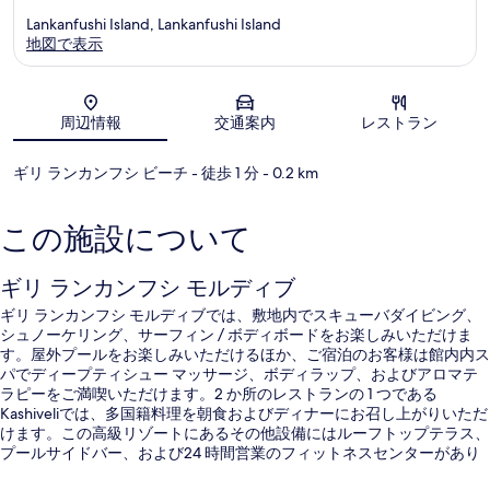
Lankanfushi Island, Lankanfushi Island
地図で表示
地図
周辺情報
交通案内
レストラン
ギリ ランカンフシ ビーチ
- 徒歩 1 分
- 0.2 km
この施設について
ギリ ランカンフシ モルディブ
ギリ ランカンフシ モルディブでは、敷地内でスキューバダイビング、
シュノーケリング、サーフィン / ボディボードをお楽しみいただけま
す。屋外プールをお楽しみいただけるほか、ご宿泊のお客様は館内内ス
パでディープティシュー マッサージ、ボディラップ、およびアロマテ
ラピーをご満喫いただけます。2 か所のレストランの 1 つである
Kashiveliでは、多国籍料理を朝食およびディナーにお召し上がりいただ
けます。この高級リゾートにあるその他設備にはルーフトップテラス、
プールサイドバー、および24 時間営業のフィットネスセンターがあり
ます。