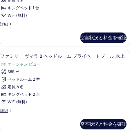
真
定員 4 名
ー
を
キングベッド 1 台
ム
表
WiFi (無料)
の
示
ダ
詳細
す
ブ
す
べ
ル
空室状況と料金を確認
る
ル
て
ー
の
ム
ファミリー ヴィラ 2 ベッドルーム プ
フ
8
の
ファミリー ヴィラ 2 ベッドルーム プライベートプール 水上
写
ァ
詳
真
オーシャン ビュー
細
ミ
を
385 ㎡
リ
表
ベッドルーム 2 室
ー
示
定員 6 名
ヴ
す
キングベッド 2 台
ィ
る
WiFi (無料)
ラ
フ
詳細
2
ァ
ベ
ミ
空室状況と料金を確認
リ
ッ