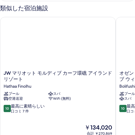
類似した宿泊施設
JW マリオット モルディブ カーフ環礁 アイランド リゾート
オゼン 
JW
オ
JW マリオット モルディブ カーフ環礁 アイランド
オゼン
マ
ゼ
リゾート
ブ ウ
リ
ン
Hathaa Finolhu
Bolifush
オ
リ
ッ
プール
スパ
ザ
プール
空港送迎
WiFi (無料)
スパ
ト
ー
モ
ブ
10
10
最高に素晴らしい
最高
10
10
ル
ボ
段
段
口コミ 7 件
口コミ
デ
リ
階
階
ィ
フ
中
中
現
ブ
￥134,020
シ
10.0、
10.0、
在
カ
ー
最
最
合計 ￥270,869