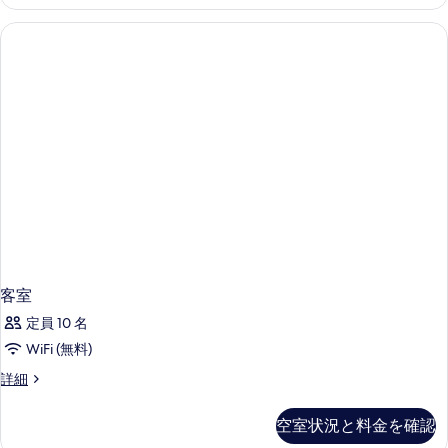
ー
ド
ヴ
ィ
ル
ラ
ー
2
ム
ベ
ッ
プ
ド
ラ
ル
ー
イ
ム
ベ
プ
ラ
ー
イ
ト
ベ
ー
プ
ト
客室
ー
プ
定員 10 名
ル
ー
ル
WiFi (無料)
水
水
客
詳細
上
上
室
の
の
の
詳
空室状況と料金を確認
す
詳
細