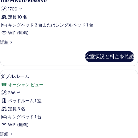
The Private Reserve
ー
Private
ラ
1700 ㎡
ム
2
Reserve
ベ
定員 10 名
(Sunset
の
ッ
Two
キングベッド 3 台またはシングルベッド 1 台
す
ド
Bedroom
ル
WiFi (無料)
べ
ー
Villa)
て
The
詳細
ム
の
Private
(Sunset
の
Reserve
す
Two
空室状況と料金を確認
写
の
Bedroom
べ
詳
Villa)
真
細
て
の
ダブルルーム | ミニバー、セーフティ
ダ
を
11
ダブルルーム
詳
の
ブ
表
細
オーシャン ビュー
写
ル
示
266 ㎡
真
ル
す
ベッドルーム 1 室
を
ー
る
定員 3 名
表
ム
キングベッド 1 台
示
の
WiFi (無料)
す
す
ダ
詳細
る
べ