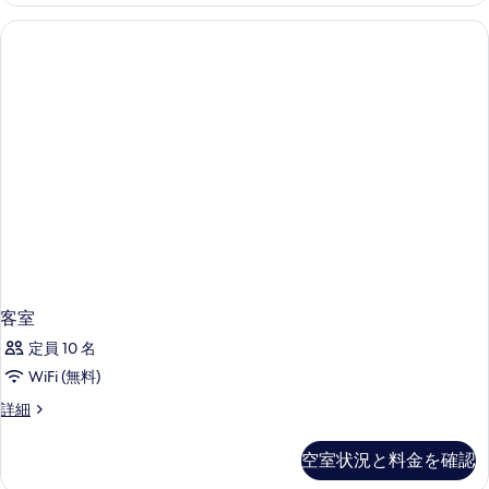
客室
定員 10 名
WiFi (無料)
客
詳細
室
の
空室状況と料金を確認
詳
細