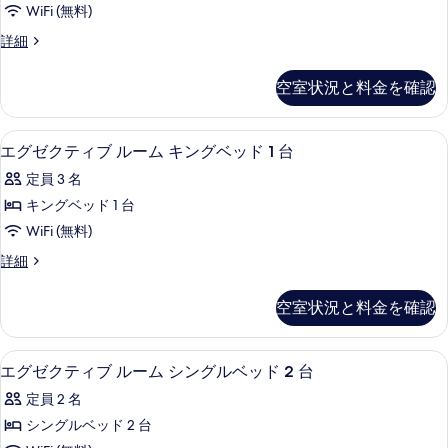
ベ
WiFi (無料)
ル
テ
ベ
ッ
エ
詳細
ィ
ッ
グ
ド
ド
ブ
ゼ
空室状況と料金を確認
2
2
ク
ル
台
台
テ
の
ー
ィ
の
エグゼクティブ ルーム キングベッド 1
エ
詳
11
ブ
エグゼクティブ ルーム キングベッド 1 台
ム
細
す
グ
ル
キ
定員 3 名
ー
べ
ゼ
ム
ン
キングベッド 1 台
て
ク
キ
グ
WiFi (無料)
ン
の
テ
グ
ベ
エ
詳細
写
ィ
ベ
グ
ッ
ッ
真
ブ
ゼ
空室状況と料金を確認
ド
ド
ク
を
ル
1
テ
1
表
台
ー
ィ
台
ミニバー、セーフティボックス (室内
エ
(Studio)
9
ブ
エグゼクティブ ルーム シングルベッド 2 台
示
ム
の
(Studio)
グ
ル
す
キ
定員 2 名
詳
ー
の
ゼ
細
ム
る
ン
シングルベッド 2 台
す
ク
キ