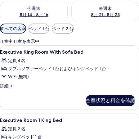
今週末 8月 14 - 8月 16 の空室状況をチェック
来週末 8月 21 - 8月 23 の
今週末
来週末
8月 14 - 8月 16
8月 21 - 8月 23
利
すべての客室
ベッド 1 台
ベッド 2 台
用
可
11 室中 11 室を表示中
能
Executive
ミニバー、セーフティボックス (室内
4
Executive King Room With Sofa Bed
な
King
客
定員 4 名
Room
室
ダブルソファーベッド 1 台およびキングベッド 1 台
With
の
Sofa
WiFi (無料)
絞
Bed
Executive
詳細
り
の
King
込
Room
す
空室状況と料金を確認
み
With
べ
条
Sofa
Bed
件
て
Executive
ミニバー、セーフティボックス (室内
14
の
Executive Room 1 King Bed
の
Room
詳
定員 2 名
細
1
写
キングベッド 1 台
King