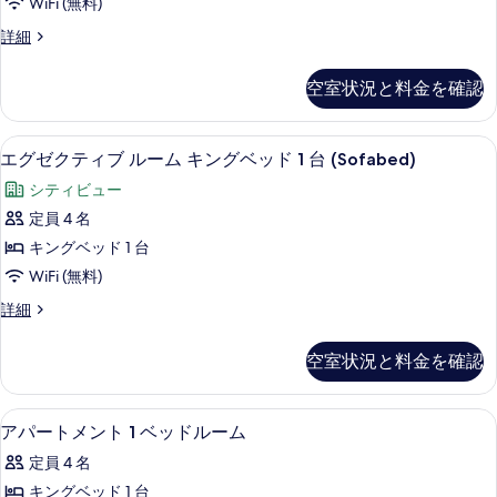
グ
WiFi (無料)
ン
べ
テ
グ
ベ
エ
詳細
て
ィ
ベ
グ
ッ
の
ッ
ブ
ゼ
空室状況と料金を確認
ド
ド
ク
写
ル
1
テ
1
真
台
ー
ィ
台
エグゼクティブ ルーム キングベッド 1 台
エ
の
12
ブ
を
エグゼクティブ ルーム キングベッド 1 台 (Sofabed)
ム
詳
の
グ
ル
表
シ
シティビュー
細
ー
す
ゼ
示
ム
ン
定員 4 名
べ
ク
シ
す
グ
キングベッド 1 台
ン
て
テ
る
グ
ル
WiFi (無料)
の
ィ
ル
ベ
エ
詳細
ベ
写
ブ
グ
ッ
ッ
真
ル
ゼ
ド
空室状況と料金を確認
ド
ク
を
2
ー
テ
2
台
表
ム
ィ
の
台
アパートメント 1 ベッドルーム | ミ
ア
7
ブ
アパートメント 1 ベッドルーム
示
キ
詳
の
パ
ル
細
す
ン
定員 4 名
ー
す
ー
ム
る
グ
キングベッド 1 台