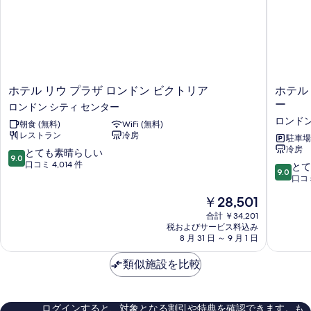
の
す
写
る
真
を
表
ホ
ホ
ホテル リウ プラザ ロンドン ビクトリア
ホテル
示
テ
テ
ー
ロンドン シティ センター
ル
ル
す
ロンドン
朝食 (無料)
WiFi (無料)
リ
リ
レストラン
冷房
る
ウ
ウ
駐車場
冷房
プ
プ
10
とても素晴らしい
9.0
ラ
ラ
段
口コミ 4,014 件
10
とて
9.0
ザ
ザ
階
段
口コミ
ロ
ロ
中
階
現
￥28,501
ン
ン
9.0、
中
在
ド
ド
と
9.0、
合計 ￥34,201
の
ン
ン
て
税およびサービス料込み
と
料
ビ
8 月 31 日 ～ 9 月 1 日
ザ
も
て
金
ク
ウ
素
も
は
ト
類似施設を比較
ェ
晴
素
￥28,501
リ
ス
ら
晴
ア
ト
し
ら
ロ
ミ
い、
し
ログインすると、対象となる割引や特典を確認できます。も