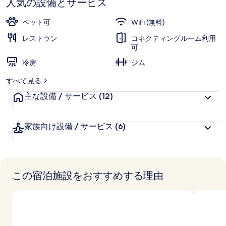
人気の設備とサービス
ャ
ペット可
WiFi (無料)
ラ
レストラン
コネクティングルーム利用
リ
可
ー
冷房
ジム
すべて見る
主な設備 / サービス
(12)
家族向け設備 / サービス
(6)
この宿泊施設をおすすめする理由