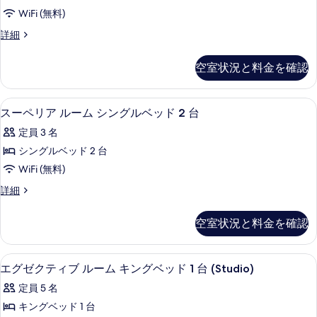
真
Bed
WiFi (無料)
を
の
Executive
詳細
表
Room
す
示
1
べ
空室状況と料金を確認
King
す
て
Bed
る
の
の
スーペリア ルーム シングルベッド 2 
ス
7
詳
スーペリア ルーム シングルベッド 2 台
写
ー
細
定員 3 名
真
ペ
シングルベッド 2 台
を
リ
WiFi (無料)
表
ア
ス
詳細
示
ル
ー
す
ー
ペ
空室状況と料金を確認
リ
る
ム
ア
シ
ル
エグゼクティブ ルーム キングベッド 1 台
エ
12
ー
エグゼクティブ ルーム キングベッド 1 台 (Studio)
ン
グ
ム
グ
定員 5 名
シ
ゼ
ン
ル
キングベッド 1 台
ク
グ