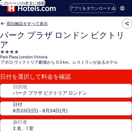
このページの本文に移動
アプリをダウンロード
宿泊施設をすべて表示
パーク プラザ ロンドン ビクトリ
ア
4.0
Park Plaza London Victoria
つ
アポロ ヴィクトリア劇場から 0.3 km、レストランがあるホテル
星
宿
日付を選択して料金を確認
泊
施
目的地
設
日付
旅行者