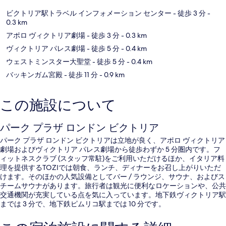
ビクトリア駅トラベル インフォメーション センター
- 徒歩 3 分
-
0.3 km
アポロ ヴィクトリア劇場
- 徒歩 3 分
- 0.3 km
ヴィクトリア パレス劇場
- 徒歩 5 分
- 0.4 km
ウェストミンスター大聖堂
- 徒歩 5 分
- 0.4 km
バッキンガム宮殿
- 徒歩 11 分
- 0.9 km
この施設について
パーク プラザ ロンドン ビクトリア
パーク プラザ ロンドン ビクトリアは立地が良く、アポロ ヴィクトリア
劇場およびヴィクトリア パレス劇場から徒歩わずか 5 分圏内です。フ
ィットネスクラブ (スタッフ常駐)をご利用いただけるほか、イタリア料
理を提供するTOZIでは朝食、ランチ、ディナーをお召し上がりいただ
けます。そのほかの人気設備としてバー / ラウンジ、サウナ、およびス
チームサウナがあります。旅行者は観光に便利なロケーションや、公共
交通機関が充実している点を気に入っています。地下鉄ヴィクトリア駅
までは 3 分で、地下鉄ピムリコ駅までは 10 分です。