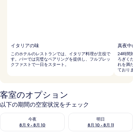
イタリアの味
真夜中
このホテルのレストランでは、イタリア料理が主役で
24時
す。バーでは完璧なペアリングを提供し、フルブレッ
ろぎく
クファストで一日をスタート。
れを満
ており
客室のオプション
以下の期間の空室状況をチェック
今夜 8月 9 - 8月 10 の空室状況をチェック
明日 8月 10 - 8月 11 の空
今夜
明日
8月 9 - 8月 10
8月 10 - 8月 11