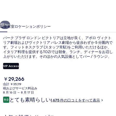
ザ
ロ
前へ
次へ
ン
76+
概要
客室
ロケーション
ポリシー
ド
パーク プラザ ロンドン ビクトリアは立地が良く、アポロ ヴィクト
ン
リア劇場およびヴィクトリア パレス劇場から徒歩わずか 5 分圏内で
す。フィットネスクラブ (スタッフ常駐)をご利用いただけるほか、
ビ
イタリア料理を提供するTOZIでは朝食、ランチ、ディナーをお召し
ク
上がりいただけます。そのほかの人気設備としてバー / ラウンジ、
サウナ、およびスチームサウナがあります。旅行者は観光に便利な
ト
ロケーションや、公共交通機関が充実している点を気に入っていま
VIP Access
す。地下鉄ヴィクトリア駅までは 3 分で、地下鉄ピムリコ駅までは
リ
10 分です。
現
￥29,266
ロビー
ア
在
合計 ￥35,119
の
税およびサービス料込み
の
料
8 月 16 日 ～ 8 月 17 日
金
写
口
とても素晴らしい
9.0
1,675 件の口コミをすべて表示
は
10段階中9.0
コ
真
￥29,266
ミ
で
ギ
す