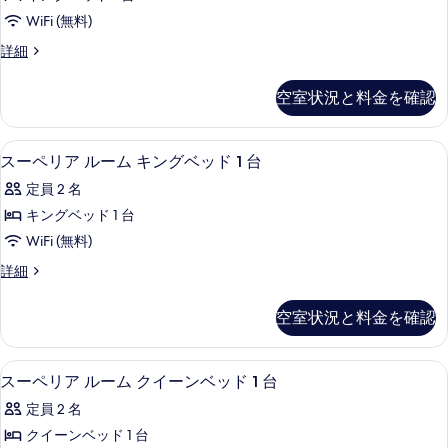
べ
ト
キ
ベ
WiFi (無料)
ン
て
メ
グ
ッ
ア
詳細
の
ン
ベ
パ
ド
ッ
写
ト
ー
空室状況と料金を確認
1
ド
ト
真
1
1
台
メ
ベ
を
台
ン
(Sofabed)
ミニバー、セーフティボックス (室内
ス
(Sofabed)
7
ト
ッ
スーペリア ルーム キングベッド 1 台
表
の
の
ー
1
ド
示
定員 2 名
詳
ベ
す
ペ
細
ル
ッ
す
キングベッド 1 台
べ
リ
ド
ー
る
WiFi (無料)
ル
て
ア
ム
ー
ス
詳細
の
ル
ム
ー
の
写
の
ー
ペ
す
空室状況と料金を確認
詳
リ
真
ム
細
べ
ア
を
キ
ル
て
スーペリア ルーム クイーンベッド 1 
ス
9
ー
表
スーペリア ルーム クイーンベッド 1 台
ン
の
ー
ム
示
グ
定員 2 名
キ
写
ペ
す
ン
ベ
クイーンベッド 1 台