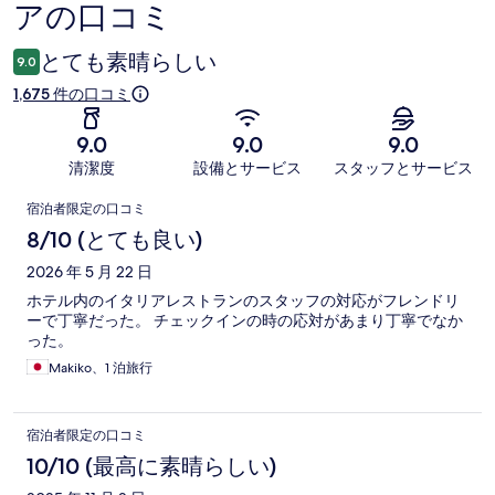
アの口コミ
コ
ミ
とても素晴らしい
9.0
1,675 件の口コミ
9.0
9.0
9.0
清潔度
設備とサービス
スタッフとサービス
口
宿泊者限定の口コミ
コ
8/10 (とても良い)
ミ
2026 年 5 月 22 日
ホテル内のイタリアレストランのスタッフの対応がフレンドリ
ーで丁寧だった。 チェックインの時の応対があまり丁寧でなか
った。
Makiko、1 泊旅行
宿泊者限定の口コミ
10/10 (最高に素晴らしい)