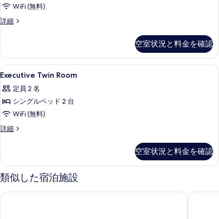
真
リ
グ
る
ッ
WiFi (無料)
ベ
を
ア
ッ
ド
ス
詳細
表
ル
ド
ー
1
1
示
ー
ペ
台
空室状況と料金を確認
台
リ
す
ム
の
の
ア
る
詳
ク
ル
す
Executive
バスルーム | シャワー付き浴槽、デ
細
1
ー
Executive Twin Room
イ
Twin
べ
ム
ー
定員 2 名
ク
Room
て
イ
ン
シングルベッド 2 台
の
の
ー
ベ
WiFi (無料)
す
ン
写
ベ
ッ
べ
Executive
詳細
真
ッ
Twin
ド
て
ド
を
Room
空室状況と料金を確認
1
1
の
の
表
台
台
詳
写
示
の
細
類似した宿泊施設
の
詳
真
す
細
す
を
る
ホテル リウ プラザ ロンドン ビクトリア
ホテル 
べ
表
て
示