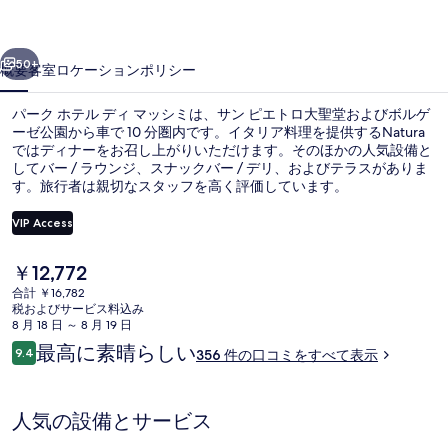
デ
前へ
次へ
ィ
50+
概要
客室
ロケーション
ポリシー
マ
パーク ホテル ディ マッシミは、サン ピエトロ大聖堂およびボルゲ
ッ
ーゼ公園から車で 10 分圏内です。イタリア料理を提供するNatura
ではディナーをお召し上がりいただけます。そのほかの人気設備と
シ
してバー / ラウンジ、スナックバー / デリ、およびテラスがありま
ミ
す。旅行者は親切なスタッフを高く評価しています。
の
VIP Access
写
現
￥12,772
朝食 (フル ブレックファスト)、毎日提供
真
在
合計 ￥16,782
の
税およびサービス料込み
ギ
料
8 月 18 日 ～ 8 月 19 日
金
ャ
口
最高に素晴らしい
9.4
356 件の口コミをすべて表示
は
10段階中9.4
コ
ラ
￥12,772
ミ
で
リ
す
人気の設備とサービス
ー