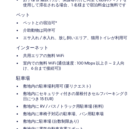
使用して滞在される場合、1 名様まで宿泊料金は無料です
ペット
ペットとの宿泊可*
介助動物は同伴可
エサ入れ / 水入れ、放し飼いエリア、猫用トイレが利用可
インターネット
共用エリアの無料 WiFi
室内での無料 WiFi (通信速度 : 100 Mbps 以上 (1 ～ 2 人向
け、6 台まで接続可))
駐車場
敷地内の駐車場利用可 (要リクエスト)
敷地内にセキュリティ付きの屋根付きセルフパーキング (1
日につき 15 EUR)
敷地内に RV / バス / トラック用駐車場 (有料)
敷地内に車椅子対応の駐車場、バン用駐車場
敷地内に駐車場 (台数制限あり)
敷地内に電気自動車充電スポット