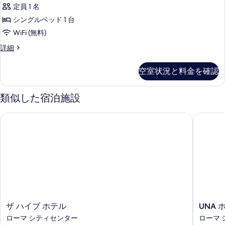
ミ
ム
利
定員 1 名
(1
ー
用)
名
シングルベッド 1 台
シ
様
の
WiFi (無料)
利
ン
す
用)
エ
詳細
グ
の
コ
べ
詳
ル
ノ
て
空室状況と料金を確認
細
ミ
ル
の
ー
ー
シ
類似した宿泊施設
写
ン
ム
真
グ
ザ ハイブ ホテル
UNA ホ
の
ル
を
ル
す
表
ー
べ
ム
示
の
て
す
詳
の
細
る
写
真
ザ
UNA
ザ ハイブ ホテル
UNA 
を
ハ
ホ
ローマ シティセンター
ローマ 
表
イ
テ