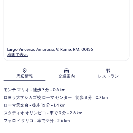
Largo Vincenzo Ambrosio, 9, Rome, RM, 00136
地図で表示
地図
周辺情報
交通案内
レストラン
モンテ マリオ
- 徒歩 7 分
- 0.6 km
ロヨラ大学シカゴ校 ローマ センター
- 徒歩 8 分
- 0.7 km
ローマ天文台
- 徒歩 16 分
- 1.4 km
スタディオ オリンピコ
- 車で 9 分
- 2.6 km
フォロ イタリコ
- 車で 9 分
- 2.6 km