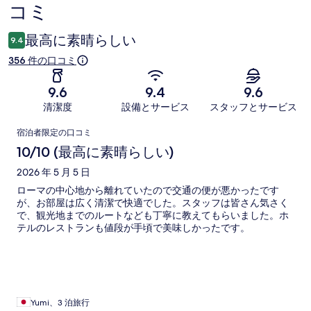
コミ
コ
ミ
最高に素晴らしい
9.4
356 件の口コミ
9.6
9.4
9.6
清潔度
設備とサービス
スタッフとサービス
口
宿泊者限定の口コミ
コ
10/10 (最高に素晴らしい)
ミ
2026 年 5 月 5 日
ローマの中心地から離れていたので交通の便が悪かったです
が、お部屋は広く清潔で快適でした。スタッフは皆さん気さく
で、観光地までのルートなども丁寧に教えてもらいました。ホ
テルのレストランも値段が手頃で美味しかったです。
Yumi、3 泊旅行