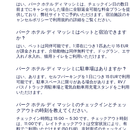
はい。パーク ホテル ディ マッシミは、チェックイン日の数日
前までにキャンセルした場合に全額返金可能な料金プランを提
供しており、弊社サイトでご予約いただけます。宿泊施設のキ
ャンセルポリシーで利用規約の詳細をご覧ください。
パーク ホテル ディ マッシミはペットと宿泊できます
か ?
はい、ペットは同伴可能です。1 滞在につき 1 匹あたり 15 EUR
が課金されます。介助動物は同伴無料です。ドッグラン、エサ
入れ / 水入れ、猫用トイレをご利用いただけます。
パーク ホテル ディ マッシミに駐車場はありますか ?
はい、あります。セルフパーキングを 1 日につき 15 EURで利用
可能です。駐車スペースに限りがある場合があります。RV /
バス / トラック用駐車場と電気自動車用充電スタンドをご利用
いただけます。
パーク ホテル ディ マッシミのチェックインとチェッ
クアウトの時刻を教えてください。
チェックイン時間は 15:00 ～ 5:30 です。チェックアウト時刻
は、11:00です。レイトチェックアウトは空室状況により、有
料でご利用いただけます (50 EUR)。非対面式のチェックイン