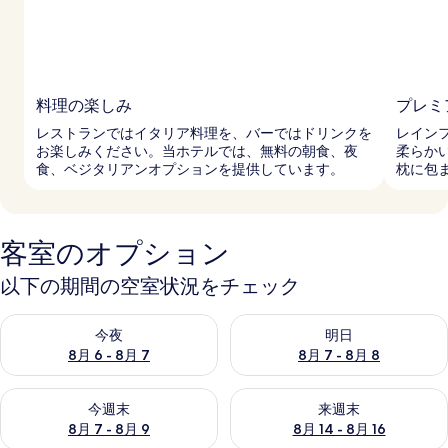
料理の楽しみ
プレミ
レストランではイタリア料理を、バーではドリンクを
レイン
お楽しみください。当ホテルでは、無料の朝食、夜
柔らか
食、ベジタリアンオプションを提供しています。
枕に包
客室のオプション
以下の期間の空室状況をチェック
今夜 8月 6 - 8月 7 の空室状況をチェック
明日 8月 7 - 8月 8 の空室
今夜
明日
8月 6 - 8月 7
8月 7 - 8月 8
今週末 8月 7 - 8月 9 の空室状況をチェック
来週末 8月 14 - 8月 16 の
今週末
来週末
8月 7 - 8月 9
8月 14 - 8月 16