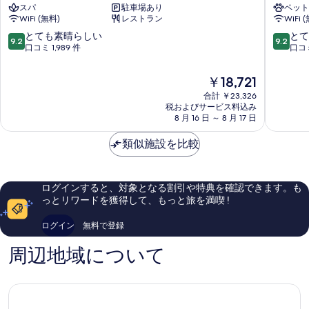
スパ
駐車場あり
ペット
ブ
ル
示
WiFi (無料)
レストラン
WiFi 
ホ
ズ
す
テ
デ
10
10
とても素晴らしい
とて
9.2
9.2
ル
コ
段
段
口コミ 1,989 件
口コミ
る
ロ
ロ
階
階
ー
ー
中
中
現
￥18,721
マ
マ
9.2、
9.2、
在
シ
合計 ￥23,326
ロ
と
と
の
税およびサービス料込み
テ
ー
て
て
料
8 月 16 日 ～ 8 月 17 日
ィ
マ
も
も
金
セ
シ
素
素
は
類似施設を比較
ン
テ
晴
晴
￥18,721
タ
ィ
ら
ら
ー
セ
し
し
ン
い、
い、
ログインすると、対象となる割引や特典を確認できます。も
タ
口
口
っとリワードを獲得して、もっと旅を満喫 !
ー
コ
コ
ミ
ミ
ログイン
無料で登録
1,989
1,545
件
件
周辺地域について
件
件
の
の
口
口
コ
コ
ミ
ミ