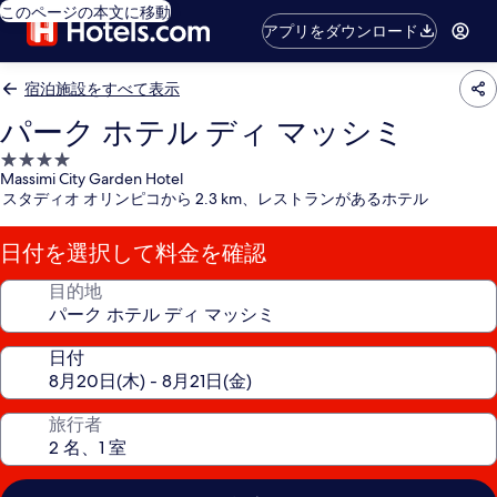
このページの本文に移動
アプリをダウンロード
宿泊施設をすべて表示
パーク ホテル ディ マッシミ
4.0
Massimi City Garden Hotel
つ
スタディオ オリンピコから 2.3 km、レストランがあるホテル
星
宿
日付を選択して料金を確認
泊
施
目的地
設
日付
旅行者