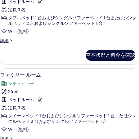
べ
ベッドルーム 1 室
ム
ス
の
て
定員 3 名
ダ
詳
の
ダブルベッド 1 台およびシングルソファーベッド 1 台またはシング
細
ブ
ルベッド 2 台およびシングルソファーベッド 1 台
写
ル
WiFi (無料)
真
ル
デ
詳細
を
ー
ラ
表
ッ
ム
空室状況と料金を確認
ク
示
の
ス
す
ダ
す
ファミリー ルーム | 高級寝具、羽毛
フ
8
ブ
る
ファミリー ルーム
べ
ァ
ル
シティビュー
ル
て
ミ
ー
26 ㎡
の
リ
ム
ベッドルーム 1 室
の
写
ー
詳
定員 3 名
真
ル
細
クイーンベッド 1 台およびシングルソファーベッド 1 台またはシン
を
ー
グルベッド 2 台およびシングルソファーベッド 1 台
表
ム
WiFi (無料)
示
の
フ
詳細