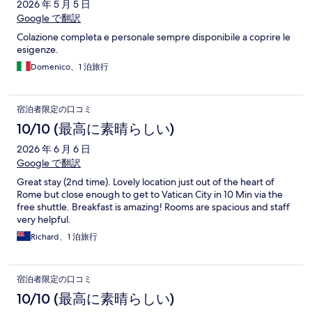
2026 年 5 月 5 日
Google で翻訳
Colazione completa e personale sempre disponibile a coprire le
esigenze.
Domenico、1 泊旅行
宿泊者限定の口コミ
10/10 (最高に素晴らしい)
2026 年 6 月 6 日
Google で翻訳
Great stay (2nd time). Lovely location just out of the heart of
Rome but close enough to get to Vatican City in 10 Min via the
free shuttle. Breakfast is amazing! Rooms are spacious and staff
very helpful.
Richard、1 泊旅行
宿泊者限定の口コミ
10/10 (最高に素晴らしい)