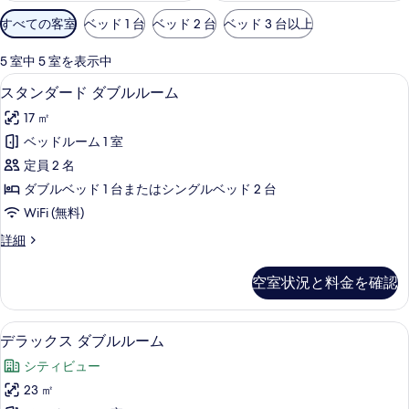
利
すべての客室
ベッド 1 台
ベッド 2 台
ベッド 3 台以上
用
可
5 室中 5 室を表示中
能
スタンダード ダブルルーム | 高級寝
ス
5
スタンダード ダブルルーム
な
タ
客
17 ㎡
ン
室
ベッドルーム 1 室
ダ
の
定員 2 名
ー
絞
ダブルベッド 1 台またはシングルベッド 2 台
り
ド
WiFi (無料)
込
ダ
み
ス
詳細
ブ
タ
条
ル
ン
件
空室状況と料金を確認
ダ
ル
ー
ー
ド
デラックス ダブルルーム | 高級寝具
デ
11
ダ
デラックス ダブルルーム
ム
ラ
ブ
の
シティビュー
ル
ッ
ル
す
23 ㎡
ク
ー