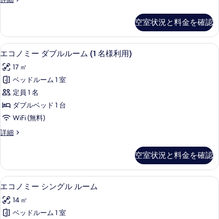
す
す
ァ
ミ
る
べ
空室状況と料金を確認
リ
て
ー
ル
の
エコノミー ダブルルーム (1 名様利用
エ
5
ー
エコノミー ダブルルーム (1 名様利用)
写
コ
ム
17 ㎡
の
真
ノ
詳
ベッドルーム 1 室
を
ミ
細
定員 1 名
表
ー
ダブルベッド 1 台
示
ダ
WiFi (無料)
す
ブ
エ
詳細
る
ル
コ
ル
ノ
空室状況と料金を確認
ミ
ー
ー
ム
ダ
エコノミー シングル ルーム | 高級
エ
5
ブ
エコノミー シングル ルーム
(1
コ
ル
名
14 ㎡
ル
ノ
様
ー
ベッドルーム 1 室