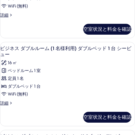
ル
を
WiFi (無料)
ル
表
ビ
詳細
ー
ジ
示
ム
ネ
す
空室状況と料金を確認
ス
ダ
る
ダ
ブ
ブ
セーフティボックス (室内)、デスク
ビ
8
ル
ビジネス ダブルルーム (1 名様利用) ダブルベッド 1 台 シービ
ル
ジ
ル
ュー
ベ
ー
ネ
16 ㎡
ム
ッ
ス
ダ
ベッドルーム 1 室
ド
ブ
ダ
定員 1 名
1
ル
ブ
ベ
ダブルベッド 1 台
台
ッ
ル
WiFi (無料)
シ
ド
ル
1
ー
ビ
詳細
台
ー
ジ
ビ
シ
ネ
ム
空室状況と料金を確認
ー
ュ
ス
(1
ビ
ダ
ー
ュ
名
ブ
セーフティボックス (室内)、デスク
ビ
の
ー