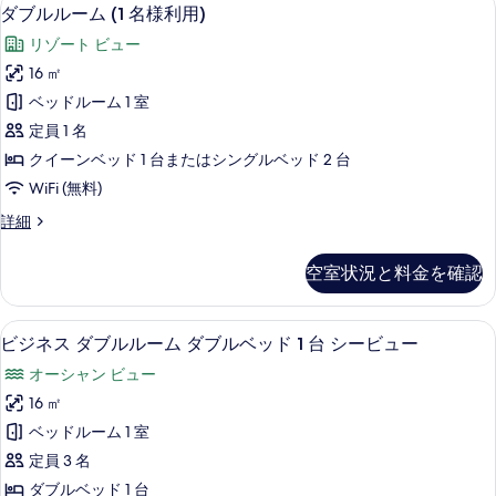
ダ
2
ク
ダブルルーム (1 名様利用)
ド
ブ
イ
1
リゾート ビュー
ー
ル
台
ン
16 ㎡
ル
ベ
の
ベッドルーム 1 室
ッ
ー
す
ド
定員 1 名
ム
1
べ
クイーンベッド 1 台またはシングルベッド 2 台
台
(1
て
WiFi (無料)
の
名
詳
の
ダ
詳細
様
細
ブ
写
利
ル
真
空室状況と料金を確認
ル
用)
を
ー
の
ム
表
セーフティボックス (室内)、デスク
ビ
11
(1
す
ビジネス ダブルルーム ダブルベッド 1 台 シービュー
示
ジ
名
べ
オーシャン ビュー
様
す
ネ
て
利
16 ㎡
る
ス
用)
の
ベッドルーム 1 室
の
ダ
写
詳
定員 3 名
ブ
細
真
ダブルベッド 1 台