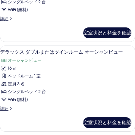
ル
す
シングルベッド 2 台
台
ッ
ル
べ
ド
WiFi (無料)
ガ
2
ー
て
ー
ビ
詳細
台
ム
の
ジ
ガ
デ
ネ
(1
ー
写
空室状況と料金を確認
ン
ス
デ
名
真
ダ
ビ
ン
様
ブ
を
ビ
デラックス ダブルまたはツインルーム 
デ
ュ
11
ル
デラックス ダブルまたはツインルーム オーシャンビュー
ュ
利
表
ラ
ル
ー
ー
オーシャンビュー
用)
ー
示
の
ッ
の
ム
16 ㎡
詳
シ
す
ク
(1
す
細
ベッドルーム 1 室
ン
名
る
ス
べ
様
定員 3 名
グ
ダ
て
利
シングルベッド 2 台
ル
用)
ブ
の
WiFi (無料)
シ
ベ
ル
写
ン
ッ
デ
詳細
グ
ま
真
ラ
ド
ル
た
ッ
を
ベ
空室状況と料金を確認
2
ク
は
ッ
表
ス
台
ド