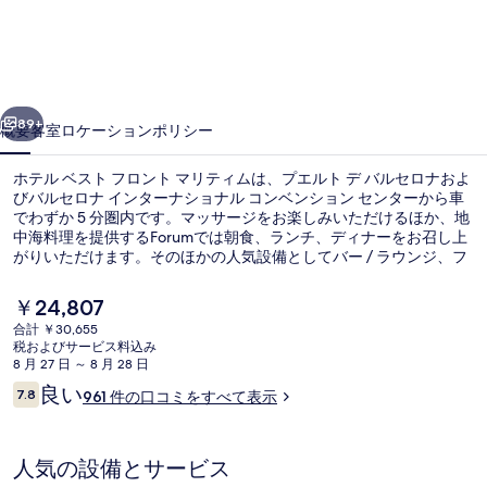
ス
ト
フ
前へ
次へ
ロ
89+
概要
客室
ロケーション
ポリシー
ン
ホテル ベスト フロント マリティムは、プエルト デ バルセロナおよ
ト
びバルセロナ インターナショナル コンベンション センターから車
でわずか 5 分圏内です。マッサージをお楽しみいただけるほか、地
マ
中海料理を提供するForumでは朝食、ランチ、ディナーをお召し上
リ
がりいただけます。そのほかの人気設備としてバー / ラウンジ、フ
ィットネスセンター、およびスナックバー / デリがあります。旅行
テ
者は親切なスタッフを評価しています。この宿泊施設からは歩いて
現
￥24,807
すぐ公共交通機関を利用できます。地下鉄 セルバ デ マル駅までは
在
ィ
合計 ￥30,655
9 分、フルビア トラム停留所までは 12 分です。
の
税およびサービス料込み
セーフティボックス (室内)、デスク
ム
料
8 月 27 日 ～ 8 月 28 日
金
口
良い
の
7.8
961 件の口コミをすべて表示
は
10段階中7.8
コ
￥24,807
写
ミ
で
す
真
人気の設備とサービス