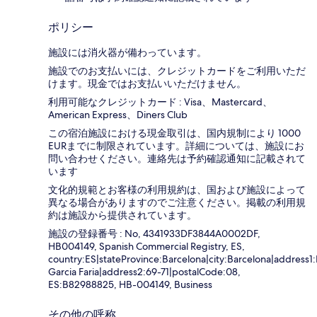
ポリシー
施設には消火器が備わっています。
施設でのお支払いには、クレジットカードをご利用いただ
けます。現金ではお支払いいただけません。
利用可能なクレジットカード : Visa、Mastercard、
American Express、Diners Club
この宿泊施設における現金取引は、国内規制により 1000
EURまでに制限されています。詳細については、施設にお
問い合わせください。連絡先は予約確認通知に記載されて
います
文化的規範とお客様の利用規約は、国および施設によって
異なる場合がありますのでご注意ください。掲載の利用規
約は施設から提供されています。
施設の登録番号 : No, 4341933DF3844A0002DF,
HB004149, Spanish Commercial Registry, ES,
country:ES|stateProvince:Barcelona|city:Barcelona|address1
Garcia Faria|address2:69-71|postalCode:08,
ES:B82988825, HB-004149, Business
その他の呼称