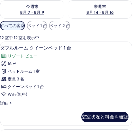
今週末 8月 7 - 8月 9 の空室状況をチェック
来週末 8月 14 - 8月 16 の
今週末
来週末
8月 7 - 8月 9
8月 14 - 8月 16
利
すべての客室
ベッド 1 台
ベッド 2 台
用
可
12 室中 12 室を表示中
能
ダブルルーム クイーンベッド 1 台 |
ダ
6
ダブルルーム クイーンベッド 1 台
な
ブ
客
リゾート ビュー
ル
室
16 ㎡
ル
の
ベッドルーム 1 室
ー
絞
定員 3 名
り
ム
クイーンベッド 1 台
込
ク
WiFi (無料)
み
イ
条
ダ
詳細
ー
件
ブ
ン
ル
空室状況と料金を確認
ル
ベ
ー
ッ
ム
セーフティボックス (室内)、デスク