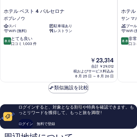
す
べ
ホ
ホ
ホテル ベスト 4 バルセロナ
ホテル
て
テ
テ
ポブレノウ
サン マ
ル
ル
の
スパ
駐車場あり
プール
ベ
ヴ
WiFi (無料)
レストラン
WiFi 
写
ス
ィ
ト
ン
10
10
とても良い
非常
真
8.0
8.8
4
チ
段
段
口コミ 1,003 件
口コミ
を
バ
ビ
階
階
ル
ッ
中
中
表
現
￥23,314
セ
ト
8.0、
8.8、
示
在
ロ
サ
と
非
合計 ￥29,012
の
ナ
ン
て
常
す
税およびサービス料込み
料
ポ
8 月 25 日 ～ 8 月 26 日
マ
も
に
る
金
ブ
ル
良
良
は
レ
類似施設を比較
チ
い、
い、
￥23,314
ノ
口
口
ウ
コ
コ
ミ
ミ
ログインすると、対象となる割引や特典を確認できます。も
1,003
1,001
っとリワードを獲得して、もっと旅を満喫 !
件
件
件
件
ログイン
無料で登録
の
の
口
口