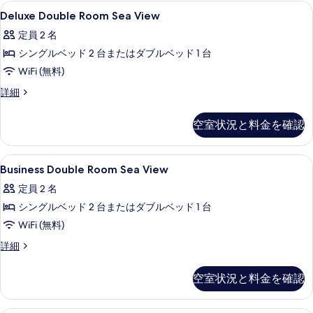
ツ
ダ
示
2
Deluxe
セーフティボックス (室内)、デスク
ガ
8
ブ
Deluxe Double Room Sea View
イ
台
す
Double
ル
ー
ガ
ン
定員 2 名
る
ま
Room
ー
デ
た
ル
シングルベッド 2 台またはダブルベッド 1 台
Sea
デ
ン
は
ン
View
ー
WiFi (無料)
ツ
ビ
ビ
の
イ
ム
Deluxe
詳細
ュ
ュ
ン
Double
す
ー
オ
ル
Room
ー
の
べ
空室状況と料金を確認
ー
ー
Sea
詳
の
ム
て
View
シ
細
オ
す
の
の
Business
セーフティボックス (室内)、デスク
ャ
ー
6
詳
Business Double Room Sea View
べ
Double
シ
写
細
ン
定員 2 名
ャ
て
Room
真
ビ
ン
シングルベッド 2 台またはダブルベッド 1 台
の
Sea
ビ
を
ュ
View
WiFi (無料)
写
ュ
表
ー
ー
の
真
Business
詳細
示
の
の
Double
す
を
詳
す
Room
す
細
べ
空室状況と料金を確認
表
Sea
る
べ
て
View
示
て
の