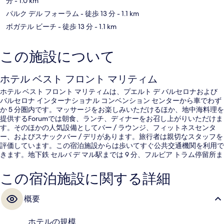
分
- 1.0 km
パルク デル フォーラム
- 徒歩 13 分
- 1.1 km
ボガテル ビーチ
- 徒歩 13 分
- 1.1 km
この施設について
ホテル ベスト フロント マリティム
ホテル ベスト フロント マリティムは、プエルト デ バルセロナおよび
バルセロナ インターナショナル コンベンション センターから車でわず
か 5 分圏内です。マッサージをお楽しみいただけるほか、地中海料理を
提供するForumでは朝食、ランチ、ディナーをお召し上がりいただけま
す。そのほかの人気設備としてバー / ラウンジ、フィットネスセンタ
ー、およびスナックバー / デリがあります。旅行者は親切なスタッフを
評価しています。この宿泊施設からは歩いてすぐ公共交通機関を利用で
きます。地下鉄 セルバ デ マル駅までは 9 分、フルビア トラム停留所ま
では 12 分です。
この宿泊施設に関する詳細
概要
ホテルの規模