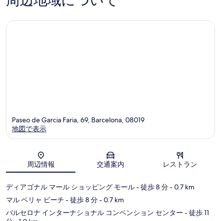
周辺地域について
コ
コ
ミ
ミ
Paseo de Garcia Faria, 69, Barcelona, 08019
地図で表示
地図
周辺情報
交通案内
レストラン
ディアゴナル マール ショッピング モール
- 徒歩 8 分
- 0.7 km
マル ベリャ ビーチ
- 徒歩 8 分
- 0.7 km
バルセロナ インターナショナル コンベンション センター
- 徒歩 11