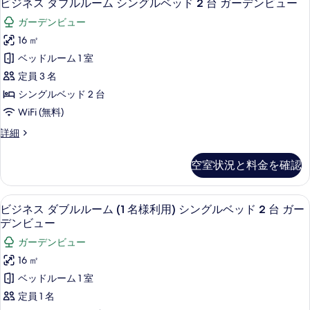
13
ル
ビジネス ダブルルーム シングルベッド 2 台 ガーデンビュー
様
の
ジ
ル
す
ガーデンビュー
詳
利
ー
ネ
べ
細
ム
16 ㎡
用)
ス
(1
て
ベッドルーム 1 室
ダ
名
ダ
の
様
定員 3 名
ブ
ブ
写
利
シングルベッド 2 台
ル
用)
ル
真
WiFi (無料)
ダ
ベ
ル
を
ブ
ッ
ビ
詳細
ル
ー
表
ジ
ド
ベ
ム
ネ
示
ッ
空室状況と料金を確認
1
ス
シ
ド
す
ダ
台
1
ン
ブ
る
台
セーフティボックス (室内)、デスク
ビ
シ
9
ル
ビジネス ダブルルーム (1 名様利用) シングルベッド 2 台 ガー
グ
シ
ジ
ル
ー
デンビュー
ー
ル
ー
ネ
ビ
ビ
ガーデンビュー
ム
ベ
ュ
ス
ュ
シ
16 ㎡
ー
ッ
ン
ダ
ー
の
ベッドルーム 1 室
グ
ド
詳
ブ
の
ル
定員 1 名
細
2
ベ