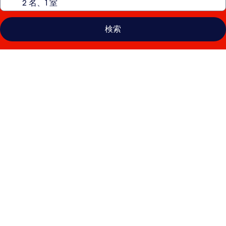
検索
ホ
テ
ル
ベ