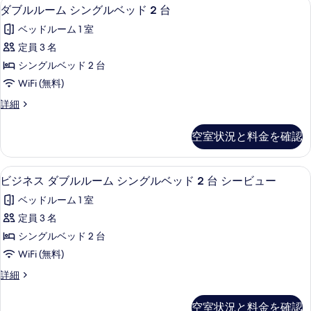
の
セーフティボックス (室内)、デスク
ダ
す
9
詳
ダブルルーム シングルベッド 2 台
の
写
ブ
細
る
ベッドルーム 1 室
写
真
ル
定員 3 名
真
を
ル
シングルベッド 2 台
を
表
ー
WiFi (無料)
表
示
ム
示
ダ
詳細
す
シ
ブ
す
る
ン
ル
空室状況と料金を確認
る
ル
グ
ー
ル
ム
セーフティボックス (室内)、デスク
ビ
8
シ
ビジネス ダブルルーム シングルベッド 2 台 シービュー
ベ
ジ
ン
ッ
ベッドルーム 1 室
グ
ネ
ル
ド
定員 3 名
ス
ベ
2
シングルベッド 2 台
ッ
ダ
台
ド
WiFi (無料)
ブ
2
の
ビ
詳細
台
ル
ジ
す
の
ル
ネ
詳
べ
空室状況と料金を確認