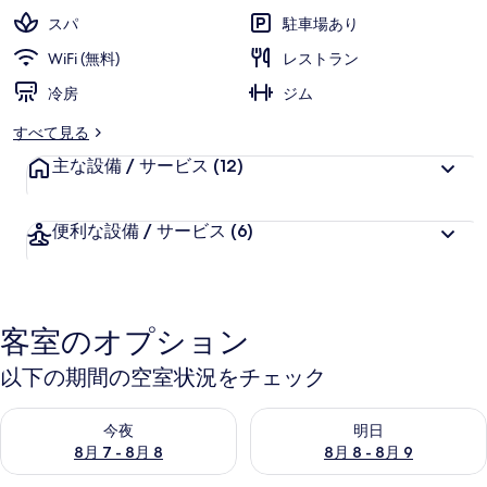
ギ
スパ
駐車場あり
ャ
WiFi (無料)
レストラン
ラ
冷房
ジム
リ
すべて見る
ー
主な設備 / サービス
(12)
便利な設備 / サービス
(6)
客室のオプション
以下の期間の空室状況をチェック
今夜 8月 7 - 8月 8 の空室状況をチェック
明日 8月 8 - 8月 9 の空室
今夜
明日
8月 7 - 8月 8
8月 8 - 8月 9