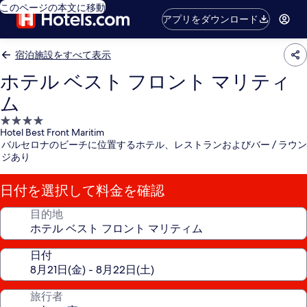
このページの本文に移動
アプリをダウンロード
宿泊施設をすべて表示
ホテル ベスト フロント マリティ
ム
4.0
Hotel Best Front Maritim
つ
バルセロナのビーチに位置するホテル、レストランおよびバー / ラウン
星
ジあり
宿
泊
日付を選択して料金を確認
施
設
目的地
日付
旅行者