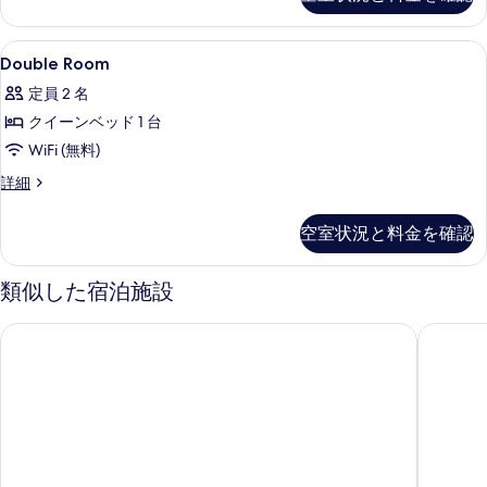
ス
細
ー
て
ダ
ム
ブ
の
Double
セーフティボックス (室内)、デスク
5
ル
Double Room
シ
Room
写
ル
ン
定員 2 名
ー
の
真
ム
グ
クイーンベッド 1 台
す
を
シ
ル
WiFi (無料)
べ
ン
表
グ
ベ
Double
詳細
て
示
ル
Room
ッ
の
ベ
す
の
空室状況と料金を確認
ド
ッ
詳
写
る
ド
細
2
真
2
類似した宿泊施設
台
台
を
シ
シ
表
ホテル ベスト 4 バルセロナ
ホテル 
ー
ー
ビ
示
ビ
ュ
す
ー
ュ
る
の
ー
詳
細
の