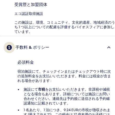
受賞歴と加盟団体
エコ認証取得施設
この施設は、環境、コミュニティ、文化的遺産、地域経済のう
ち 1 つ以上についての配慮を評価するバイオスフィアに参加し
ています。
手数料 & ポリシー
必須料金
宿泊施設にて、チェックインまたはチェックアウト時に次
の追加料金をお支払いいただきます。料金には税金が含ま
れる場合があります :
施設にて
市税
をお支払いいただきます。非課税や減税
となる場合もあります。詳細については施設にお問い
合わせください。連絡先は予約後に送信される予約確
認通知に記載されています。
1 名あたり、1 泊につき、9.24 EURの市税が徴収されま
す (最大 7 泊まで)。この税金は 17 歳未満のお子様には