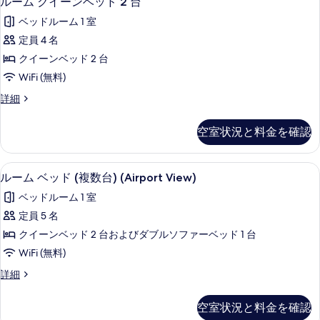
ルーム クイーンベッド 2 台
示
す
(Airport
(Airport
ー
数
View)
す
べ
ベッドルーム 1 室
台)
View)
の
ム
の
る
て
定員 4 名
詳
の
ク
詳
細
の
クイーンベッド 2 台
す
細
イ
写
WiFi (無料)
べ
ー
真
ル
詳細
て
ン
ー
を
の
ベ
ム
空室状況と料金を確認
表
写
ク
ッ
イ
示
真
ド
ー
低刺激性寝具、セーフティボックス (室
ル
す
を
3
ン
ルーム ベッド (複数台) (Airport View)
2
ー
ベ
る
表
台
ベッドルーム 1 室
ッ
ム
示
の
ド
定員 5 名
ベ
2
す
す
クイーンベッド 2 台およびダブルソファーベッド 1 台
台
ッ
る
べ
の
WiFi (無料)
ド
詳
て
ル
詳細
細
(複
ー
の
数
ム
写
空室状況と料金を確認
ベ
台)