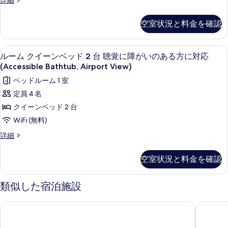
詳細
詳
ベ
ー
て
細
ム
ッ
の
空室状況と料金を確認
ク
ド
写
イ
ー
2
真
低刺激性寝具、セーフティボックス (室
ル
3
ン
ルーム クイーンベッド 2 台 聴覚に障がいのある方に対応
台
を
ー
ベ
(Accessible Bathtub, Airport View)
聴
ッ
表
ム
ベッドルーム 1 室
ド
覚
示
ク
2
定員 4 名
に
台
す
イ
クイーンベッド 2 台
聴
障
る
ー
覚
WiFi (無料)
が
に
ン
ル
詳細
障
い
ベ
ー
が
の
ム
い
ッ
空室状況と料金を確認
ク
あ
の
ド
イ
あ
る
ー
2
る
類似した宿泊施設
ン
方
方
台
ベ
に
に
ホリデイ イン トロント - インターナショナル エアポート by I
フェアフ
聴
ッ
対
対
ド
応
覚
2