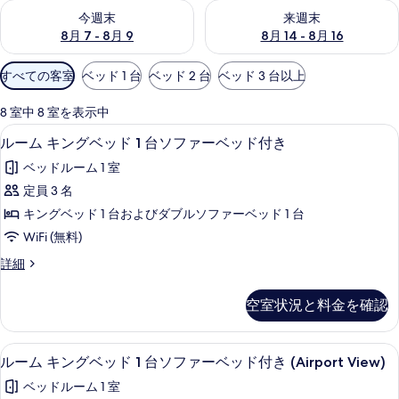
今週末 8月 7 - 8月 9 の空室状況をチェック
来週末 8月 14 - 8月 16 の
今週末
来週末
8月 7 - 8月 9
8月 14 - 8月 16
利
すべての客室
ベッド 1 台
ベッド 2 台
ベッド 3 台以上
用
可
8 室中 8 室を表示中
能
低刺激性寝具、セーフティボックス (室
ル
4
ルーム キングベッド 1 台ソファーベッド付き
な
ー
客
ベッドルーム 1 室
ム
室
定員 3 名
キ
の
キングベッド 1 台およびダブルソファーベッド 1 台
ン
絞
WiFi (無料)
り
グ
ル
詳細
込
ベ
ー
み
ッ
ム
条
空室状況と料金を確認
キ
ド
件
ン
1
グ
低刺激性寝具、セーフティボックス (室
ル
1
ベ
台
ルーム キングベッド 1 台ソファーベッド付き (Airport View)
ー
ッ
ソ
ベッドルーム 1 室
ド