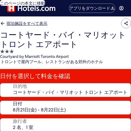
このページの本文に移動
アプリをダウンロード
宿泊施設をすべて表示
コートヤード・バイ・マリオット
トロント エアポート
3.0
Courtyard by Marriott Toronto Airport
つ
トロントで屋内プール、レストランがある郊外のホテル
星
宿
日付を選択して料金を確認
泊
施
目的地
設
日付
旅行者