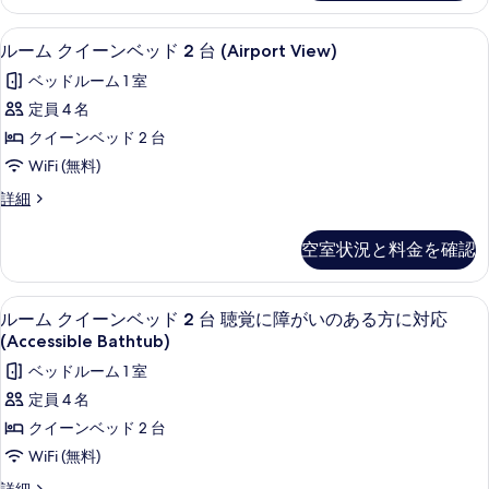
真
ッ
(Airport
ド
を
低刺激性寝具、セーフティボックス (室
ル
3
(複
View)
ルーム クイーンベッド 2 台 (Airport View)
表
ー
数
の
ベッドルーム 1 室
台)
示
ム
す
(Airport
定員 4 名
す
ク
View)
べ
クイーンベッド 2 台
の
る
イ
て
詳
WiFi (無料)
ー
細
の
ル
詳細
ン
写
ー
ベ
ム
真
空室状況と料金を確認
ク
ッ
を
イ
ド
ー
表
低刺激性寝具、セーフティボックス (室
ル
3
ン
ルーム クイーンベッド 2 台 聴覚に障がいのある方に対応
2
示
ー
ベ
(Accessible Bathtub)
台
ッ
す
ム
ベッドルーム 1 室
(Airport
ド
る
ク
2
View)
定員 4 名
台
イ
の
クイーンベッド 2 台
(Airport
ー
す
View)
WiFi (無料)
の
ン
べ
ル