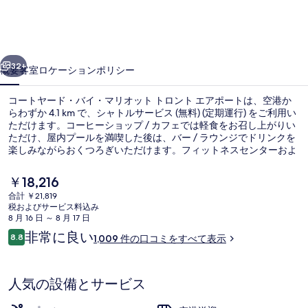
ド・
バ
前へ
次へ
イ・
32+
概要
客室
ロケーション
ポリシー
マ
コートヤード・バイ・マリオット トロント エアポートは、空港か
リ
らわずか 4.1 km で、シャトルサービス (無料) (定期運行) をご利用い
ただけます。コーヒーショップ / カフェでは軽食をお召し上がりい
オ
ただけ、屋内プールを満喫した後は、バー / ラウンジでドリンクを
ッ
楽しみながらおくつろぎいただけます。フィットネスセンターおよ
びスナックバー / デリがあるほか、室内には冷蔵庫や電子レンジな
ト
どの便利な設備が備わっています。親切なスタッフや空港への近さ
現
￥18,216
が旅行者の高い評価を得ています。
在
ト
合計 ￥21,819
の
税およびサービス料込み
スイート キングベッド 1 台ソファーベッド
ロ
料
8 月 16 日 ～ 8 月 17 日
金
口
非常に良い
ン
8.8
1,009 件の口コミをすべて表示
は
10段階中8.8
コ
￥18,216
ト
ミ
で
す
エ
人気の設備とサービス
ア