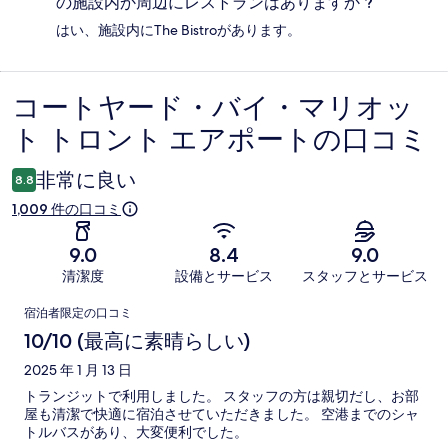
の施設内か周辺にレストランはありますか ?
はい、施設内にThe Bistroがあります。
コートヤード・バイ・マリオッ
口
ト トロント エアポートの口コミ
コ
ミ
非常に良い
8.8
1,009 件の口コミ
9.0
8.4
9.0
清潔度
設備とサービス
スタッフとサービス
口
宿泊者限定の口コミ
コ
10/10 (最高に素晴らしい)
ミ
2025 年 1 月 13 日
トランジットで利用しました。 スタッフの方は親切だし、お部
屋も清潔で快適に宿泊させていただきました。 空港までのシャ
トルバスがあり、大変便利でした。