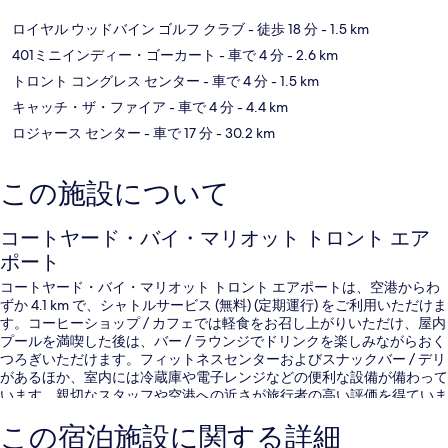
ロイヤル ウッドバイン ゴルフ クラブ
- 徒歩 18 分
- 1.5 km
401ミニインディー・ゴーカート
- 車で 4 分
- 2.6 km
トロント コングレス センター
- 車で 4 分
- 1.5 km
キャッチ・ザ・ファイア
- 車で 4 分
- 4.4 km
ロジャース センター
- 車で 17 分
- 30.2 km
この施設について
コートヤード・バイ・マリオット トロント エア
ポート
コートヤード・バイ・マリオット トロント エアポートは、空港からわ
ずか 4.1 km で、シャトルサービス (無料) (定期運行) をご利用いただけま
す。コーヒーショップ / カフェでは軽食をお召し上がりいただけ、屋内
プールを満喫した後は、バー / ラウンジでドリンクを楽しみながらおく
つろぎいただけます。フィットネスセンターおよびスナックバー / デリ
があるほか、室内には冷蔵庫や電子レンジなどの便利な設備が備わって
います。親切なスタッフや空港への近さが旅行者の高い評価を得ていま
す。
この宿泊施設に関する詳細