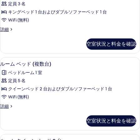
ム
フ
1
定員 3 名
キ
台
ァ
キングベッド 1 台およびダブルソファーベッド 1 台
ソ
ン
ー
フ
WiFi (無料)
グ
ァ
ベ
ル
詳細
ー
ベ
ー
ッ
ベ
ッ
ム
ッ
ド
空室状況と料金を確認
キ
ド
ド
付
ン
付
1
グ
き
き
低刺激性寝具、セーフティボックス (室
ル
3
ベ
台
ルーム ベッド (複数台)
の
の
ー
ッ
詳
ソ
ベッドルーム 1 室
ド
す
細
ム
フ
1
定員 5 名
べ
ベ
台
ァ
クイーンベッド 2 台およびダブルソファーベッド 1 台
ソ
て
ッ
ー
フ
WiFi (無料)
の
ド
ァ
ベ
ル
詳細
ー
写
(複
ー
ッ
ベ
真
数
ム
ッ
ド
空室状況と料金を確認
ベ
を
ド
台)
付
ッ
付
表
の
ド
き
き
低刺激性寝具、セーフティボックス (室
ル
3
(複