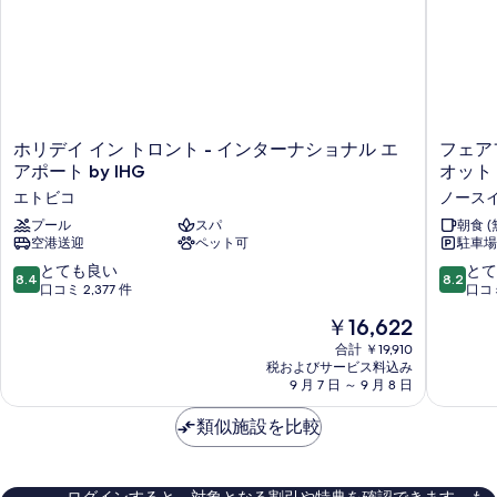
(Accessible
応
に
台
Bathtub)
(Accessible
聴
の
障
覚
Bathtub)
詳
が
に
細
の
障
い
す
が
の
い
べ
ホ
フ
ホリデイ イン トロント - インターナショナル エ
フェア
あ
の
リ
ェ
アポート by IHG
オット
て
あ
る
デ
ア
る
エトビコ
ノース
の
イ
フ
方
方
イ
プール
スパ
ィ
朝食 (
写
に
に
空港送迎
ペット可
駐車場
ン
ー
対
真
ト
ル
10
10
とても良い
とて
対
応
8.4
8.2
ロ
ド・
を
段
段
口コミ 2,377 件
口コミ
(Accessible
応
ン
イ
階
階
表
Bathtub,
現
￥16,622
ト
ン
(Accessible
中
中
Airport
在
示
-
&
8.4、
8.2、
合計 ￥19,910
Bathtub,
View)
の
イ
ス
税およびサービス料込み
と
と
す
の
Airport
料
ン
9 月 7 日 ～ 9 月 8 日
イ
て
て
詳
金
る
View)
タ
ー
も
も
細
は
ー
類似施設を比較
ト・
良
良
の
￥16,622
ナ
バ
い、
い、
す
シ
イ・
口
口
ョ
マ
コ
コ
べ
ログインすると、対象となる割引や特典を確認できます。も