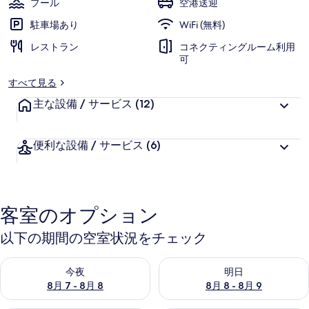
プール
空港送迎
ポ
駐車場あり
WiFi (無料)
ー
レストラン
コネクティングルーム利用
可
ト
すべて見る
の
主な設備 / サービス
(12)
写
真
便利な設備 / サービス
(6)
ギ
ャ
ラ
客室のオプション
リ
以下の期間の空室状況をチェック
ー
今夜 8月 7 - 8月 8 の空室状況をチェック
明日 8月 8 - 8月 9 の空室
今夜
明日
8月 7 - 8月 8
8月 8 - 8月 9