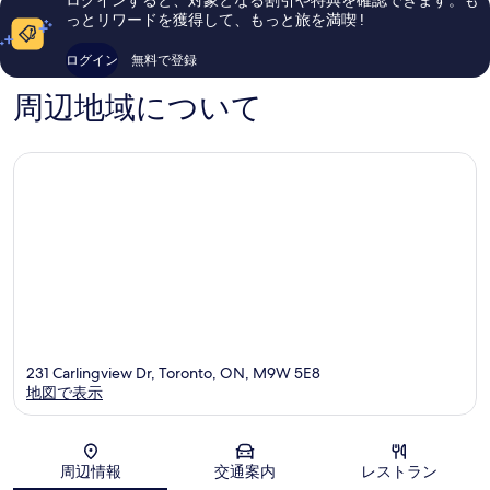
ナ
リ
ミ
ミ
っとリワードを獲得して、もっと旅を満喫 !
て
ル
オ
2,377
1,308
エ
ッ
の
件
件
ログイン
無料で登録
ア
ト・
件
件
写
ポ
ト
の
の
周辺地域について
真
ー
ロ
口
口
ト
ン
コ
コ
を
by
ト・
ミ
ミ
表
IHG
エ
エ
ア
示
ト
ポ
す
ビ
ー
コ
ト
る
ノ
ー
ス
イ
ー
ス
231 Carlingview Dr, Toronto, ON, M9W 5E8
ト
地図で表示
ミ
シ
サ
地図
ガ
周辺情報
交通案内
レストラン