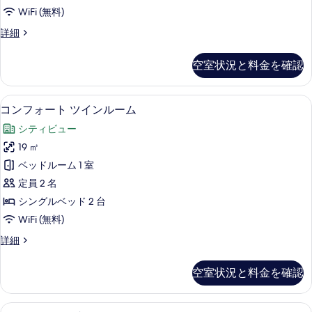
ブ
を
WiFi (無料)
ル
表
ク
詳細
ル
ラ
示
ー
シ
空室状況と料金を確認
す
ッ
ム
ク
る
の
ダ
コンフォート ツインルーム | 低刺激
コ
5
ブ
コンフォート ツインルーム
す
ン
ル
べ
シティビュー
ル
フ
ー
て
19 ㎡
ォ
ム
の
ベッドルーム 1 室
の
ー
詳
写
定員 2 名
ト
細
真
シングルベッド 2 台
ツ
を
WiFi (無料)
イ
表
コ
詳細
ン
ン
示
ル
フ
空室状況と料金を確認
す
ォ
ー
ー
る
ム
ト
スーペリア ダブルルーム | 低刺激性
ス