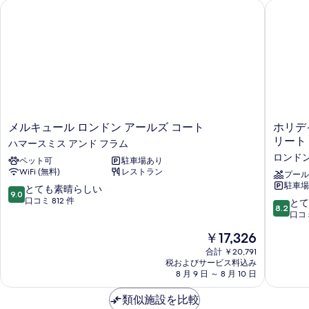
メルキュール ロンドン アールズ コート
ホリデイ 
の
の
詳
写
細
真
を
表
示
す
メ
ホ
メルキュール ロンドン アールズ コート
ホリデイ
る
ル
リ
リート b
ハマースミス アンド フラム
キ
デ
ロンドン
ペット可
駐車場あり
ュ
イ
WiFi (無料)
レストラン
ー
イ
プール
駐車場
ル
ン
10
とても素晴らしい
9.0
ロ
ロ
段
口コミ 812 件
10
とて
8.2
ン
ン
階
段
口コミ
ド
ド
中
階
現
￥17,326
ン
ン
9.0、
中
在
ア
-
と
8.2、
合計 ￥20,791
の
ー
ケ
て
税およびサービス料込み
と
料
ル
8 月 9 日 ～ 8 月 10 日
ン
も
て
金
ズ
ジ
素
も
は
コ
類似施設を比較
ン
晴
良