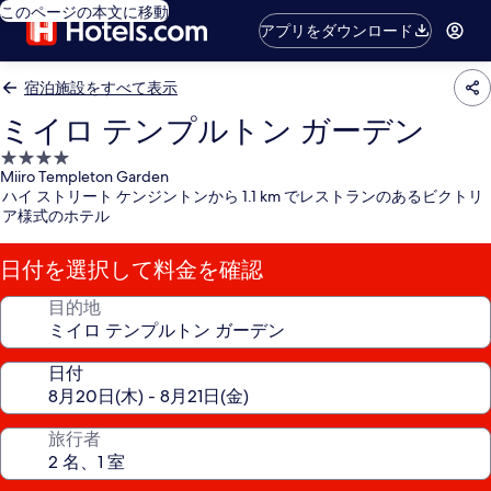
このページの本文に移動
アプリをダウンロード
宿泊施設をすべて表示
ミイロ テンプルトン ガーデン
4.0
Miiro Templeton Garden
つ
ハイ ストリート ケンジントンから 1.1 km でレストランのあるビクトリ
星
ア様式のホテル
宿
泊
日付を選択して料金を確認
施
設
目的地
日付
旅行者