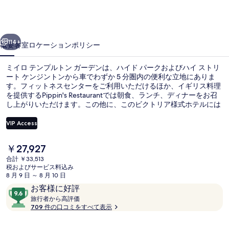
プ
ル
前へ
次へ
ト
114+
概要
客室
ロケーション
ポリシー
ン
ミイロ テンプルトン ガーデンは、ハイド パークおよびハイ ストリ
ガ
ート ケンジントンから車でわずか 5 分圏内の便利な立地にありま
す。フィットネスセンターをご利用いただけるほか、イギリス料理
ー
を提供するPippin's Restaurantでは朝食、ランチ、ディナーをお召
デ
し上がりいただけます。この他に、このビクトリア様式ホテルには
バー / ラウンジおよび庭園などの設備が備わっています。旅行者は
ン
周辺の公共交通機関が充実している点を気に入っています。地下鉄
VIP Access
アールズ コート駅までは 3 分で、ウエストブロンプトン地下鉄駅ま
の
では 9 分です。
現
￥27,927
朝食、ランチ、ディナーに営業
写
在
合計 ￥33,513
の
税およびサービス料込み
真
料
8 月 9 日 ～ 8 月 10 日
金
ギ
口
10
お客様に好評
は
コ
旅
段
旅行者から高評価
ャ
￥27,927
行
709 件の口コミをすべて表示
ミ
階
で
者
ラ
す
中
か