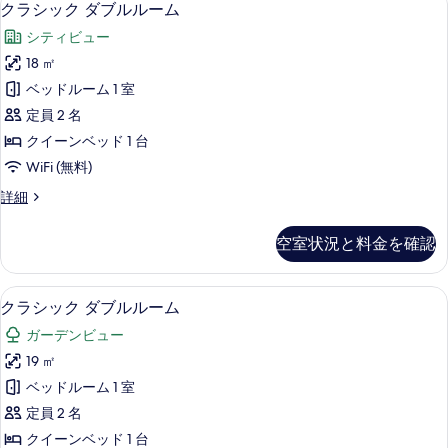
7
ン
クラシック ダブルルーム
の
ラ
グ
す
シティビュー
ル
シ
ル
べ
18 ㎡
ッ
ー
て
ベッドルーム 1 室
ム
ク
の
の
定員 2 名
ダ
詳
写
クイーンベッド 1 台
細
ブ
真
WiFi (無料)
ル
を
ク
詳細
ル
ラ
表
ー
シ
空室状況と料金を確認
示
ッ
ム
ク
す
の
ダ
クラシック ダブルルーム | 低刺激性
ク
る
6
ブ
クラシック ダブルルーム
す
ラ
ル
べ
ガーデンビュー
ル
シ
ー
て
19 ㎡
ッ
ム
の
ベッドルーム 1 室
の
ク
詳
写
定員 2 名
ダ
細
真
クイーンベッド 1 台