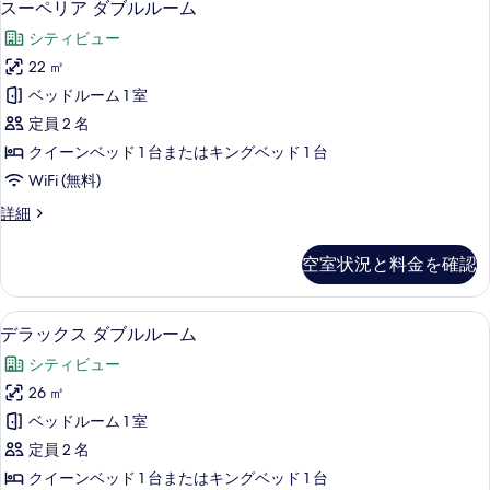
7
ツ
スーペリア ダブルルーム
の
ー
イ
す
シティビュー
ン
ペ
ル
べ
22 ㎡
リ
ー
て
ベッドルーム 1 室
ム
ア
の
の
定員 2 名
ダ
詳
写
クイーンベッド 1 台またはキングベッド 1 台
細
ブ
真
WiFi (無料)
ル
を
ス
詳細
ル
ー
表
ー
ペ
空室状況と料金を確認
示
リ
ム
ア
す
の
ダ
デラックス ダブルルーム | 低刺激性
デ
る
9
ブ
デラックス ダブルルーム
す
ラ
ル
べ
シティビュー
ル
ッ
ー
て
26 ㎡
ク
ム
の
ベッドルーム 1 室
の
ス
詳
写
定員 2 名
ダ
細
真
クイーンベッド 1 台またはキングベッド 1 台