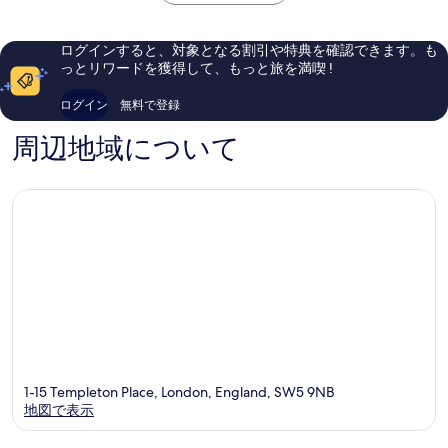
￥17,326
ー
ト
ら
い、
ト
ン
し
口
ハ
ハ
い、
コ
ログインすると、対象となる割引や特典を確認できます。も
マ
イ
口
ミ
っとリワードを獲得して、もっと旅を満喫 !
ー
ス
コ
1,942
ス
ト
ミ
件
ログイン
無料で登録
ミ
リ
812
件
ス
ー
件
の
周辺地域について
ア
ト
件
口
ン
by
の
コ
ド
IHG
口
ミ
フ
ロ
コ
ラ
ン
ミ
ム
ド
ン
シ
テ
ィ
セ
ン
タ
ー
1-15 Templeton Place, London, England, SW5 9NB
地図で表示