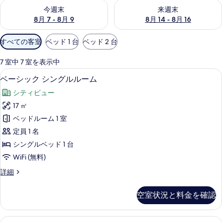
今週末 8月 7 - 8月 9 の空室状況をチェック
来週末 8月 14 - 8月 16 の
今週末
来週末
8月 7 - 8月 9
8月 14 - 8月 16
利
すべての客室
ベッド 1 台
ベッド 2 台
用
可
7 室中 7 室を表示中
能
ベーシック シングルルーム | 低刺激
ベ
5
ベーシック シングルルーム
な
ー
客
シティビュー
シ
室
17 ㎡
ッ
の
ベッドルーム 1 室
ク
絞
定員 1 名
り
シ
シングルベッド 1 台
込
ン
WiFi (無料)
み
グ
条
ベ
詳細
ル
件
ー
ル
シ
空室状況と料金を確認
ッ
ー
ク
ム
シ
クラシック ダブルルーム | 低刺激性
ク