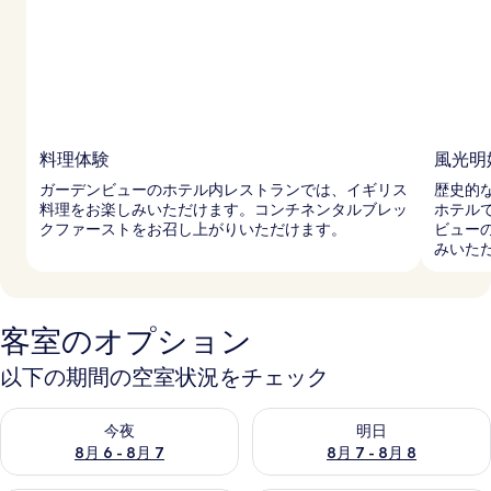
料理体験
風光明
ガーデンビューのホテル内レストランでは、イギリス
歴史的
料理をお楽しみいただけます。コンチネンタルブレッ
ホテル
クファーストをお召し上がりいただけます。
ビュー
みいた
客室のオプション
以下の期間の空室状況をチェック
今夜 8月 6 - 8月 7 の空室状況をチェック
明日 8月 7 - 8月 8 の空室
今夜
明日
8月 6 - 8月 7
8月 7 - 8月 8