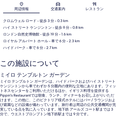
地図
周辺情報
交通案内
レストラン
クロムウェル ロード
- 徒歩 3 分
- 0.3 km
ハイ ストリート ケンジントン
- 徒歩 9 分
- 0.8 km
ロンドン自然史博物館
- 徒歩 19 分
- 1.6 km
ロイヤル アルバート ホール
- 車で 6 分
- 2.3 km
ハイド パーク
- 車で 6 分
- 2.7 km
この施設について
ミイロ テンプルトン ガーデン
ミイロ テンプルトン ガーデンは、ハイド パークおよびハイ ストリート
ケンジントンから車でわずか 5 分圏内の便利な立地にあります。フィッ
トネスセンターをご利用いただけるほか、イギリス料理を提供する
Pippin's Restaurantでは朝食、ランチ、ディナーをお召し上がりいただ
けます。この他に、このビクトリア様式ホテルにはバー / ラウンジおよ
び庭園などの設備が備わっています。旅行者は周辺の公共交通機関が充
実している点を気に入っています。地下鉄 アールズ コート駅までは 3
分で、ウエストブロンプトン地下鉄駅までは 9 分です。