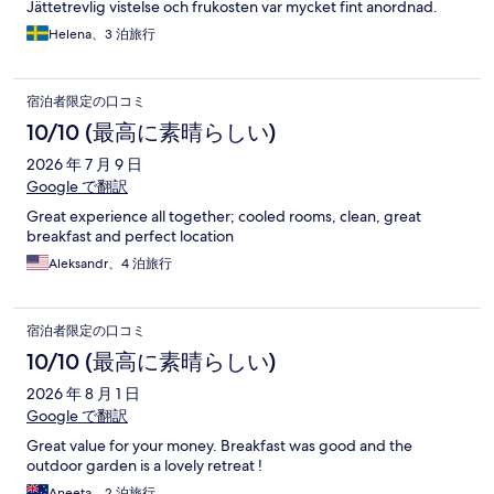
Jättetrevlig vistelse och frukosten var mycket fint anordnad.
Helena、3 泊旅行
宿泊者限定の口コミ
10/10 (最高に素晴らしい)
2026 年 7 月 9 日
Google で翻訳
Great experience all together; cooled rooms, clean, great
breakfast and perfect location
Aleksandr、4 泊旅行
宿泊者限定の口コミ
10/10 (最高に素晴らしい)
2026 年 8 月 1 日
Google で翻訳
Great value for your money. Breakfast was good and the
outdoor garden is a lovely retreat !
Aneeta、2 泊旅行