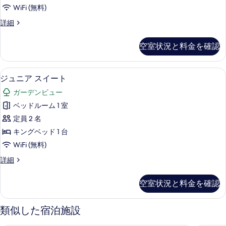
ブ
を
WiFi (無料)
ル
表
デ
詳細
ル
ラ
示
ー
ッ
空室状況と料金を確認
す
ク
ム
ス
る
の
ダ
ジュニア スイート | 低刺激性寝具、
ジ
7
ブ
ジュニア スイート
す
ュ
ル
べ
ガーデンビュー
ル
ニ
ー
て
ベッドルーム 1 室
ア
ム
の
定員 2 名
の
ス
詳
写
キングベッド 1 台
イ
細
真
WiFi (無料)
ー
を
ジ
詳細
ト
ュ
表
の
ニ
空室状況と料金を確認
示
ア
す
ス
す
べ
イ
類似した宿泊施設
る
ー
て
ト