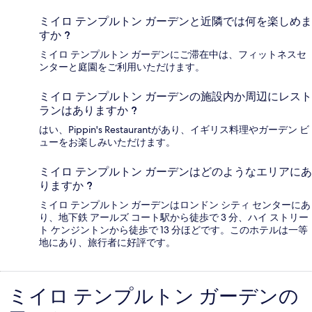
ミイロ テンプルトン ガーデンと近隣では何を楽しめま
すか ?
ミイロ テンプルトン ガーデンにご滞在中は、フィットネスセ
ンターと庭園をご利用いただけます。
ミイロ テンプルトン ガーデンの施設内か周辺にレスト
ランはありますか ?
はい、Pippin's Restaurantがあり、イギリス料理やガーデン ビ
ューをお楽しみいただけます。
ミイロ テンプルトン ガーデンはどのようなエリアにあ
りますか ?
ミイロ テンプルトン ガーデンはロンドン シティ センターにあ
り、地下鉄 アールズ コート駅から徒歩で 3 分、ハイ ストリー
ト ケンジントンから徒歩で 13 分ほどです。このホテルは一等
地にあり、旅行者に好評です。
ミイロ テンプルトン ガーデンの
口