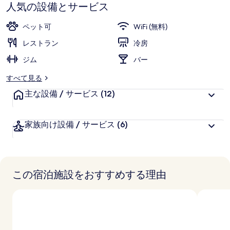
9.6、
人気の設備とサービス
リ
ら
お
高
ー
評
客
ペット可
WiFi (無料)
価
様
レストラン
冷房
に
ジム
好
バー
評
すべて見る
件
主な設備 / サービス
の
(12)
口
コ
家族向け設備 / サービス
(6)
ミ
この宿泊施設をおすすめする理由