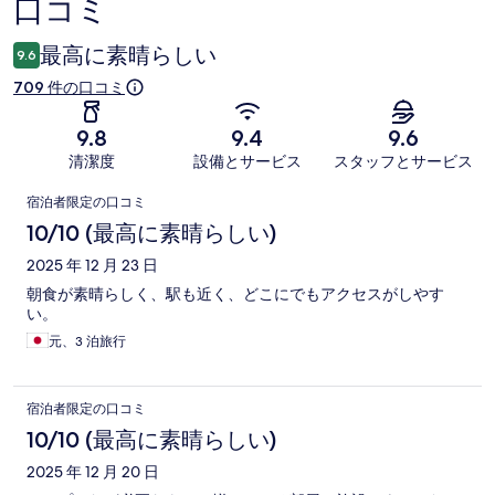
口コミ
コ
ミ
最高に素晴らしい
9.6
709 件の口コミ
9.8
9.4
9.6
清潔度
設備とサービス
スタッフとサービス
口
宿泊者限定の口コミ
コ
10/10 (最高に素晴らしい)
ミ
2025 年 12 月 23 日
朝食が素晴らしく、駅も近く、どこにでもアクセスがしやす
い。
元、3 泊旅行
宿泊者限定の口コミ
10/10 (最高に素晴らしい)
2025 年 12 月 20 日