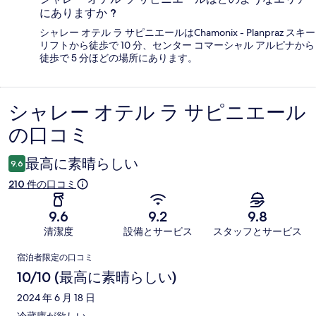
にありますか ?
シャレー オテル ラ サピニエールはChamonix - Planpraz スキー
リフトから徒歩で 10 分、センター コマーシャル アルピナから
徒歩で 5 分ほどの場所にあります。
シャレー オテル ラ サピニエール
口
の口コミ
コ
ミ
最高に素晴らしい
9.6
210 件の口コミ
9.6
9.2
9.8
清潔度
設備とサービス
スタッフとサービス
口
宿泊者限定の口コミ
コ
10/10 (最高に素晴らしい)
ミ
2024 年 6 月 18 日