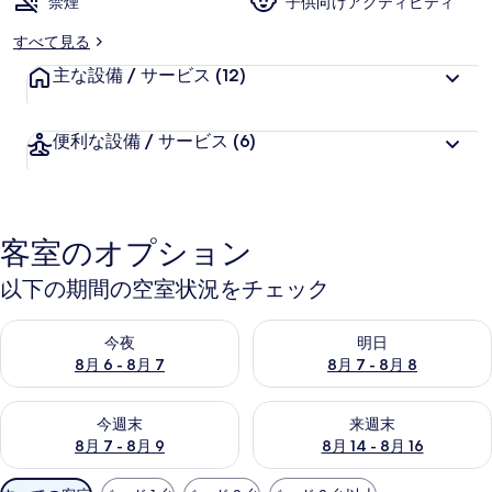
禁煙
好
子供向けアクティビティ
ラ
評
すべて見る
リ
件
主な設備 / サービス
の
(12)
ー
口
コ
便利な設備 / サービス
(6)
ミ
客室のオプション
以下の期間の空室状況をチェック
今夜 8月 6 - 8月 7 の空室状況をチェック
明日 8月 7 - 8月 8 の空室
今夜
明日
8月 6 - 8月 7
8月 7 - 8月 8
今週末 8月 7 - 8月 9 の空室状況をチェック
来週末 8月 14 - 8月 16 の
今週末
来週末
8月 7 - 8月 9
8月 14 - 8月 16
利