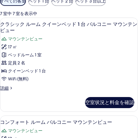
すべての客室
ベッド 1 台
ベッド 2 台
ベッド 3 台以上
用
可
7 室中 7 室を表示中
能
クラシック ルーム クイーンベッド 1 台
ク
7
クラシック ルーム クイーンベッド 1 台 バルコニー マウンテン
な
ラ
ビュー
客
シ
マウンテンビュー
室
ッ
の
17 ㎡
ク
絞
ベッドルーム 1 室
り
ル
定員 2 名
込
ー
クイーンベッド 1 台
み
ム
WiFi (無料)
条
ク
件
ク
詳細
イ
ラ
シ
ー
空室状況と料金を確認
ッ
ン
ク
ル
ベ
コンフォート ルーム バルコニー マウンテ
コ
7
ー
コンフォート ルーム バルコニー マウンテンビュー
ッ
ン
ム
マウンテンビュー
ク
ド
フ
イ