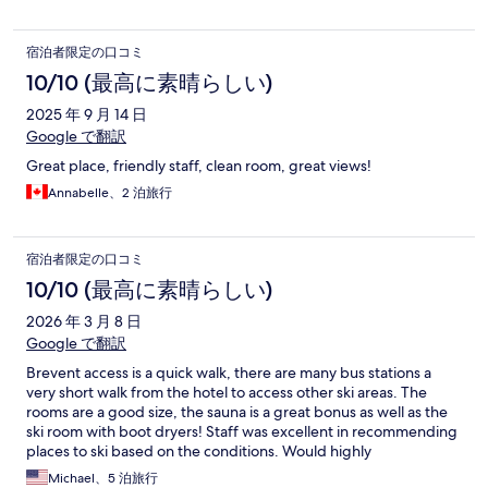
宿泊者限定の口コミ
10/10 (最高に素晴らしい)
2025 年 9 月 14 日
Google で翻訳
Great place, friendly staff, clean room, great views!
Annabelle、2 泊旅行
宿泊者限定の口コミ
10/10 (最高に素晴らしい)
2026 年 3 月 8 日
Google で翻訳
Brevent access is a quick walk, there are many bus stations a
very short walk from the hotel to access other ski areas. The
rooms are a good size, the sauna is a great bonus as well as the
ski room with boot dryers! Staff was excellent in recommending
places to ski based on the conditions. Would highly
recommend.
Michael、5 泊旅行