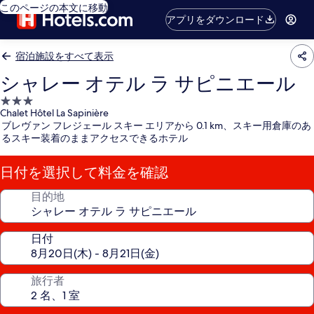
このページの本文に移動
アプリをダウンロード
宿泊施設をすべて表示
シャレー オテル ラ サピニエール
3.0
Chalet Hôtel La Sapinière
つ
ブレヴァン フレジェール スキー エリアから 0.1 km、スキー用倉庫のあ
星
るスキー装着のままアクセスできるホテル
宿
泊
日付を選択して料金を確認
施
設
目的地
日付
旅行者