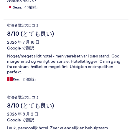
冷蔵庫が欲しい
Sean、4 泊旅行
宿泊者限定の口コミ
8/10 (とても良い)
2026 年 7 月 18 日
Google で翻訳
Noget/meget slidt hotel - men værelset var i pæn stand. God
morgenmad og venligt personale. Hotellet ligger 10 min gang
fra centrum, hvilket er meget fint. Udsigten er simpelthen
perfekt.
Kim、2 泊旅行
宿泊者限定の口コミ
8/10 (とても良い)
2026 年 8 月 2 日
Google で翻訳
Leuk, persoonlijk hotel. Zeer vriendelijk en behulpzaam