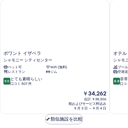
ポワント イザベラ
オテル 
プ
ウ
ル
ン
ル
ー
テ
ム
ン
マ
ビ
ウ
ン
ュ
テ
ー
ン
ポ
オ
ポワント イザベラ
オテル
ビ
の
ワ
テ
シャモニー シティセンター
シャモ
ュ
ン
ル
す
ー
ペット可
WiFi (無料)
プール
ト
レ
の
べ
レストラン
ジム
空港送
イ
ゼ
詳
ザ
グ
10
10
とても素晴らしい
非常
て
細
9.0
8.8
ベ
ロ
段
段
口コミ 507 件
口コミ
の
ラ
ン
階
階
現
￥34,262
シ
シ
写
中
中
在
ャ
ャ
9.0、
8.8、
合計 ￥38,306
真
の
モ
税およびサービス料込み
モ
と
非
料
9 月 3 日 ～ 9 月 4 日
を
ニ
ニ
て
常
金
ー
ー
も
に
表
は
類似施設を比較
シ
シ
素
良
￥34,262
示
テ
ャ
晴
い、