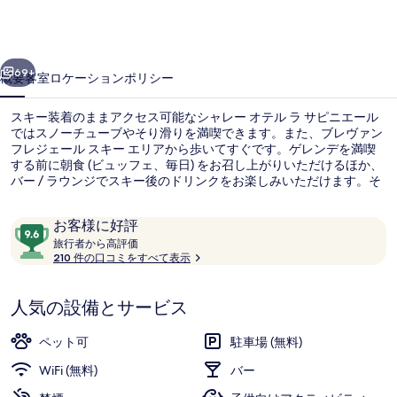
テ
ル
前へ
次へ
ラ
69+
概要
客室
ロケーション
ポリシー
サ
スキー装着のままアクセス可能なシャレー オテル ラ サピニエール
ピ
ではスノーチューブやそり滑りを満喫できます。また、ブレヴァン
フレジェール スキー エリアから歩いてすぐです。ゲレンデを満喫
ニ
する前に朝食 (ビュッフェ、毎日) をお召し上がりいただけるほか、
エ
バー / ラウンジでスキー後のドリンクをお楽しみいただけます。そ
の他の人気設備としてテラスおよび庭園が備わっています。スキー
ー
パスおよびスキー倉庫もご利用いただけます。旅行者は親切なスタ
口
10
お客様に好評
ッフを高く評価しています。
ル
コ
旅
段
旅行者から高評価
行
210 件の口コミをすべて表示
ミ
階
朝食 (ビュッフェ)、毎日提供 (有料)
の
者
中
か
写
9.6、
人気の設備とサービス
ら
お
真
高
評
客
ペット可
駐車場 (無料)
ギ
価
様
WiFi (無料)
バー
ャ
に