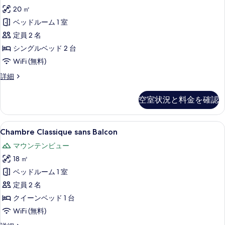
写
20 ㎡
Jumeaux
真
à
ベッドルーム 1 室
を
mobilité
定員 2 名
réduite
表
シングルベッド 2 台
の
示
WiFi (無料)
す
す
Chambre
詳細
べ
Double
る
Lits
て
空室状況と料金を確認
Jumeaux
の
à
mobilité
写
Chambre
Chambre Classique sans Bal
6
réduite
Chambre Classique sans Balcon
真
Classique
の
マウンテンビュー
を
詳
sans
細
18 ㎡
Balcon
表
の
ベッドルーム 1 室
示
す
定員 2 名
す
べ
クイーンベッド 1 台
る
て
WiFi (無料)