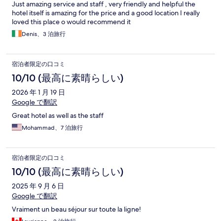
Just amazing service and staff , very friendly and helpful the
hotel itself is amazing for the price and a good location I really
loved this place o would recommend it
Denis、3 泊旅行
宿泊者限定の口コミ
10/10 (最高に素晴らしい)
2026 年 1 月 19 日
Google で翻訳
Great hotel as well as the staff
Mohammad、7 泊旅行
宿泊者限定の口コミ
10/10 (最高に素晴らしい)
2025 年 9 月 6 日
Google で翻訳
Vraiment un beau séjour sur toute la ligne!