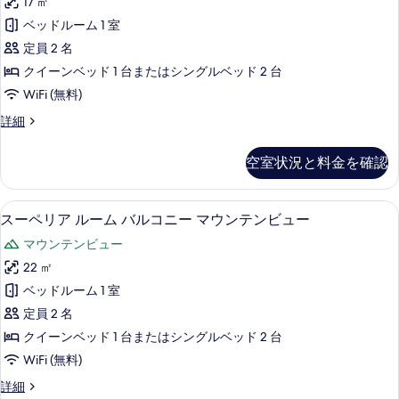
17 ㎡
1
ォ
ー
ベッドルーム 1 室
台
ン
ー
ベ
定員 2 名
バ
ト
ッ
クイーンベッド 1 台またはシングルベッド 2 台
ル
ド
ル
WiFi (無料)
1
コ
ー
台
ニ
コ
詳細
バ
ム
ン
ー
ル
バ
フ
コ
空室状況と料金を確認
マ
ォ
ル
ニ
ー
ウ
ー
コ
ト
マ
スーペリア ルーム バルコニー マウンテン
ス
ン
9
ル
スーペリア ルーム バルコニー マウンテンビュー
ニ
ウ
ー
ー
テ
ン
ー
マウンテンビュー
ム
ペ
テ
ン
バ
マ
22 ㎡
ン
リ
ル
ビ
ビ
ウ
ベッドルーム 1 室
コ
ア
ュ
ュ
ニ
ン
定員 2 名
ー
ル
ー
ー
の
テ
クイーンベッド 1 台またはシングルベッド 2 台
マ
ー
の
詳
ン
WiFi (無料)
ウ
細
ム
す
ン
ビ
ス
詳細
テ
バ