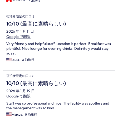
Laurianne、2 泊旅行
宿泊者限定の口コミ
10/10 (最高に素晴らしい)
2026 年 1 月 11 日
Google で翻訳
Very friendly and helpful staff. Location is perfect. Breakfast was
plentiful. Nice lounge for evening drinks. Definitely would stay
again.
Laura、3 泊旅行
宿泊者限定の口コミ
10/10 (最高に素晴らしい)
2026 年 1 月 19 日
Google で翻訳
Staff was so professional and nice. The facility was spotless and
the management was so kind
Marcus、5 泊旅行