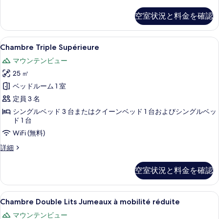
べ
ー
ュ
ン
ル
ペ
て
ビ
空室状況と料金を確認
ー
リ
コ
ュ
の
ア
の
ー
ニ
ル
写
の
Chambre
Chambre Triple Supérieure 
す
5
ー
Chambre Triple Supérieure
ー
詳
真
Triple
ム
べ
細
マ
マウンテンビュー
を
バ
Supérieure
て
ル
ウ
25 ㎡
の
表
の
コ
ン
ベッドルーム 1 室
す
示
ニ
写
ー
テ
定員 3 名
べ
す
真
マ
ン
シングルベッド 3 台またはクイーンベッド 1 台およびシングルベッ
て
る
ウ
を
ド 1 台
ビ
ン
の
表
WiFi (無料)
テ
ュ
写
ン
示
Chambre
詳細
ー
ビ
真
Triple
す
ュ
の
を
Supérieure
ー
る
空室状況と料金を確認
の
す
表
の
詳
詳
べ
示
細
細
Chambre
Chambre Double Lits Jumeaux 
2
て
Chambre Double Lits Jumeaux à mobilité réduite
す
Double
の
る
マウンテンビュー
Lits