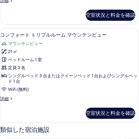
の
Chambre
詳細
Classique
写
sans
空室状況と料金を確認
真
Balcon
の
を
詳
コンフォート トリプルルーム マウンテン
コ
表
6
細
コンフォート トリプルルーム マウンテンビュー
ン
示
マウンテンビュー
フ
す
21 ㎡
ォ
る
ベッドルーム 1 室
ー
定員 3 名
ト
シングルベッド 3 台またはクイーンベッド 1 台およびシングルベッ
ト
ド 1 台
リ
WiFi (無料)
プ
コ
詳細
ル
ン
フ
ル
空室状況と料金を確認
ォ
ー
ー
ト
ム
類似した宿泊施設
ト
マ
リ