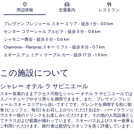
地図
周辺情報
交通案内
レストラン
ブレヴァン フレジェール スキー エリア
- 徒歩 1 分
- 0.0 km
センター コマーシャル アルピナ
- 徒歩 5 分
- 0.4 km
シャモニー教会
- 徒歩 6 分
- 0.6 km
Chamonix - Planpraz スキー リフト
- 徒歩 8 分
- 0.7 km
エギーユ デュ ミディ ケーブル カー
- 徒歩 17 分
- 1.5 km
この施設について
シャレー オテル ラ サピニエール
スキー装着のままアクセス可能なシャレー オテル ラ サピニエールでは
スノーチューブやそり滑りを満喫できます。また、ブレヴァン フレジ
ェール スキー エリアから歩いてすぐです。ゲレンデを満喫する前に朝
食 (ビュッフェ、毎日) をお召し上がりいただけるほか、バー / ラウンジ
でスキー後のドリンクをお楽しみいただけます。その他の人気設備とし
てテラスおよび庭園が備わっています。スキーパスおよびスキー倉庫も
ご利用いただけます。旅行者は親切なスタッフを高く評価しています。