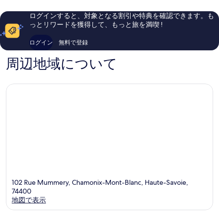
ィ
モ
ら
口
す
セ
ニ
し
コ
ログインすると、対象となる割引や特典を確認できます。も
る
ン
ー
い、
ミ
っとリワードを獲得して、もっと旅を満喫 !
タ
シ
口
1,009
ー
テ
コ
件
ログイン
無料で登録
ィ
ミ
件
セ
507
の
周辺地域について
ン
件
口
タ
件
コ
ー
の
ミ
口
コ
ミ
102 Rue Mummery, Chamonix-Mont-Blanc, Haute-Savoie,
74400
地図で表示