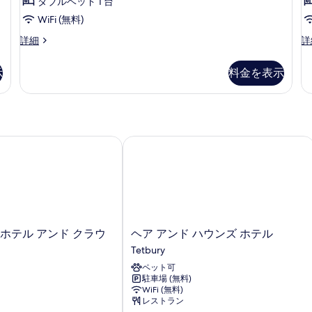
ダブルベッド 1 台
べ
WiFi (無料)
て
Cosy
Co
詳細
詳
の
Courtyard
Su
写
Guest
R
示
料金を表示
Room
の
真
Double
詳
を
の
細
詳
表
細
示
 ホテル
ホテル アンド クラウド ナイン
ヘア アンド ハウンズ ホテル
す
る
ヘ
 ホテル アンド クラウ
ヘア アンド ハウンズ ホテル
ア
Tetbury
ア
ペット可
ン
駐車場 (無料)
ド
WiFi (無料)
ハ
レストラン
ウ