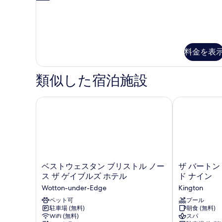
ス
グ
イ
ネ
チ
ー
ャ
ト
ー
ス
料金を表
の
イ
す
ー
類似した宿泊施設
ト
べ
の
て
詳
ベストウェスタン ブリストル ノース ザ ゲイブルズ
ザ バートン 
細
の
写
真
を
表
ベ
ザ
ベストウェスタン ブリストル ノー
ザ バートン
示
ス
バ
ス ザ ゲイブルズ ホテル
ド ナイン
す
ト
ー
Wotton-under-Edge
Kington
ウ
ト
る
ェ
ペット可
ン
プール
駐車場 (無料)
朝食 (無料)
ス
ホ
WiFi (無料)
スパ
タ
テ