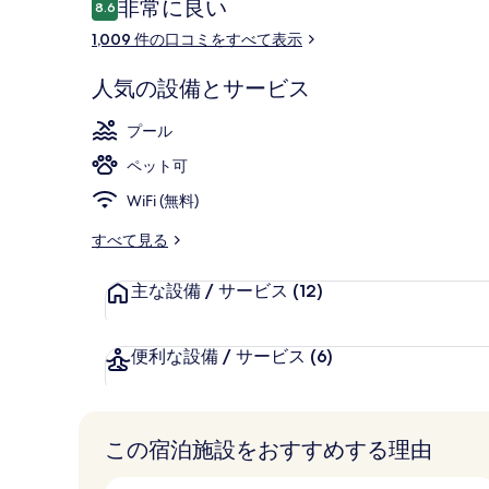
口
非常に良い
8.6
ー
10段階中8.6
コ
1,009 件の口コミをすべて表示
ミ
ロビー
人気の設備とサービス
プール
ペット可
WiFi (無料)
すべて見る
主な設備 / サービス
(12)
便利な設備 / サービス
(6)
この宿泊施設をおすすめする理由