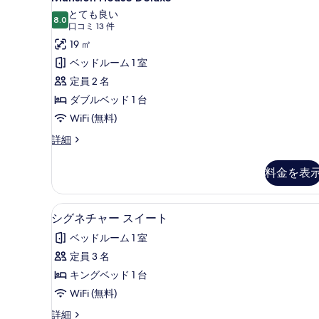
House
細
とても良い
示
Deluxe
8.0
10 点中 8.0
(口
口コミ 13 件
す
の
コ
19 ㎡
る
す
ミ
ベッドルーム 1 室
13
べ
定員 2 名
件)
て
ダブルベッド 1 台
の
WiFi (無料)
写
Mansion
詳細
真
House
Deluxe
を
料金を表
の
表
詳
細
示
低刺激性寝具、セーフティボック
シ
1
シグネチャー スイート
す
グ
ベッドルーム 1 室
る
ネ
定員 3 名
チ
キングベッド 1 台
ャ
WiFi (無料)
ー
シ
詳細