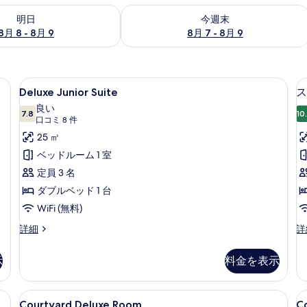
- 8月 9 の空室状況をチェック
今週末 8月 7 - 8月 9 の空室状況をチ
明日
今週末
8月 8 - 8月 9
8月 7 - 8月 9
t Room Twin | 低刺激性寝具、セーフティボックス (室内)、デスク、アイロン / アイ
Deluxe
Deluxe Junior Suite | 低
6
Deluxe Junior Suite
ス
Junior
良い
Suite
7.8
10
10 点中 7.8
(口
口コミ 8 件
の
コ
25 ㎡
す
ミ
ベッドルーム 1 室
8
べ
定員 3 名
件)
て
ダブルベッド 1 台
の
WiFi (無料)
写
Deluxe
ス
詳細
詳
真
Junior
イ
Suite
ー
を
示
料金を表示
の
ト
表
詳
の
細
詳
示
ス (室内)、デスク、アイロン / アイロン台
Courtyard
低刺激性寝具、セーフティボックス (室
C
3
細
Courtyard Deluxe Room
C