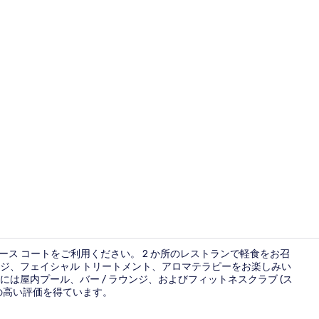
バー (施設内
ワース コートをご利用ください。 2 か所のレストランで軽食をお召
ジ、フェイシャル トリートメント、アロマテラピーをお楽しみい
は屋内プール、バー / ラウンジ、およびフィットネスクラブ (ス
バー (施設内
の高い評価を得ています。