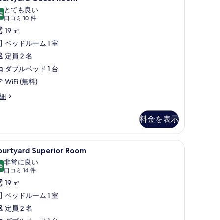
uest
示
とても良い
oom
2
10 点中 8.2
(口
す
口コミ 10 件
の
コ
19 ㎡
る
す
ミ
ベッドルーム 1 室
10
べ
定員 2 名
件)
て
ダブルベッド 1 台
の
WiFi (無料)
写
urtyard
細
真
uest
oom
を
料金を表示
表
示
内)、デスク、アイロン / アイロン台
ourtyard
Courtyard Superior Room | 低刺
7
ourtyard Superior Room
す
uperior
非常に良い
る
oom
6
10 点中 8.6
(口
口コミ 14 件
の
コ
19 ㎡
す
ミ
ベッドルーム 1 室
14
べ
定員 2 名
件)
て