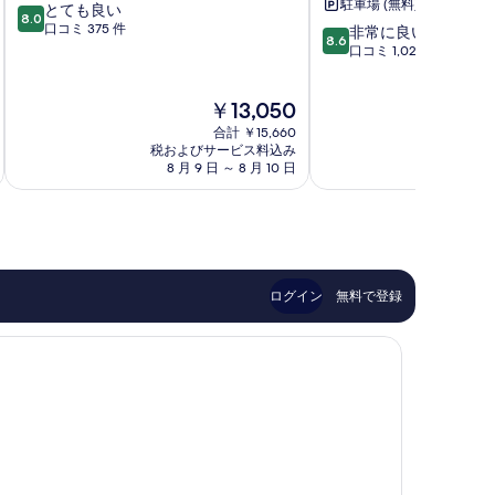
駐車場 (無料)
10
とても良い
ン
ォ
8.0
段
口コミ 375 件
10
コ
ー
非常に良い
8.6
階
段
ン
ル
口コミ 1,023 件
中
階
パ
ド
8.0、
中
ス
ウ
現
￥13,050
と
8.6、
イ
ォ
在
て
非
ン
ー
合計 ￥15,660
の
も
常
Badminton
税およびサービス料込み
タ
税およ
料
良
8 月 9 日 ～ 8 月 10 日
9 
に
ー
金
い、
良
パ
は
口
い、
ー
￥13,050
コ
口
ク
ミ
コ
Cirencester
375
ミ
件
1,023
ログイン
無料で登録
件
件
の
件
口
の
コ
口
ミ
コ
ミ