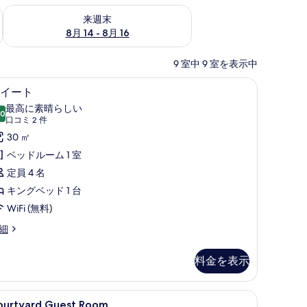
ェック
来週末 8月 14 - 8月 16 の空室状況をチェック
来週末
8月 14 - 8月 16
9 室中 9 室を表示中
ロン台
刺激性寝具、セーフティボックス (室内)、デスク、アイロン / アイロン台
低刺激性寝具、セーフティボックス (室内)、デ
ス
5
イート
イ
最高に素晴らしい
.0
10 点中 10.0
ー
(口
口コミ 2 件
コ
ト
30 ㎡
ミ
の
ベッドルーム 1 室
2
す
定員 4 名
件)
べ
キングベッド 1 台
て
WiFi (無料)
の
細
写
料金を表示
真
を
内)、デスク、アイロン / アイロン台
ourtyard
低刺激性寝具、セーフティボックス (室内)、デ
表
5
ourtyard Guest Room