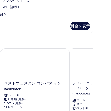
ダブルベッド 1 台
の
WiFi (無料)
写
urtyard
細
真
perior
oom
を
料金を表示
表
示
す
る
ベストウェスタン コンパス イン
デ バー コッツウォール
ベ
デ
ベストウェスタン コンパス イン
デ バー コッツウォー
ス
バ
ー パーク
Badminton
ト
ー
Cirencester
ペット可
ウ
コ
駐車場 (無料)
ェ
ッ
プール
WiFi (無料)
スパ
ス
ツ
レストラン
ペット可
タ
ウ