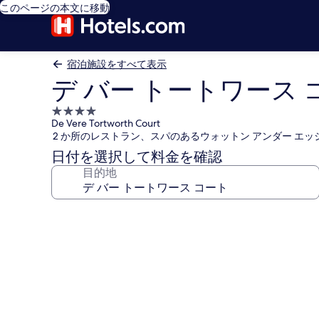
このページの本文に移動
宿泊施設をすべて表示
デ バー トートワース 
4.0
De Vere Tortworth Court
つ
2 か所のレストラン、スパのあるウォットン アンダー エ
星
日付を選択して料金を確認
宿
目的地
泊
施
設
デ
バ
ー
ト
ー