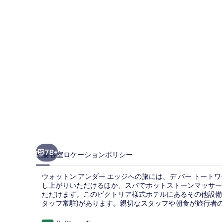
ト
ワ
ー
ス
コ
ー
ト
の
写
真
78+
概要
客室
ロケーション
ポリシー
ギ
ウォットン アンダー エッジへの旅には、デ バー トート
ャ
し上がりいただけるほか、スパでホットストーンマッサー
ただけます。このビクトリア様式ホテルにあるその他設備に
ラ
タッフ常駐)があります。親切なスタッフや朝食が旅行者
リ