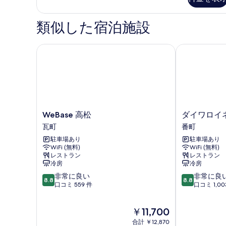
ル
ル
ダ
真
ー
ブ
類似した宿泊施設
を
ム
ル
表
ル
禁
ー
WeBase 高松
ダイワロイネ
示
煙
ム
す
禁
の
煙
る
す
の
べ
詳
細
て
WeBase
ダ
WeBase 高松
ダイワロイ
の
高
イ
瓦町
番町
写
松
ワ
駐車場あり
駐車場あり
瓦
ロ
真
WiFi (無料)
WiFi (無料)
町
イ
レストラン
レストラン
を
ネ
冷房
冷房
ッ
表
10
10
非常に良い
非常に良
ト
8.8
8.8
示
段
段
口コミ 559 件
口コミ 1,00
ホ
階
階
テ
す
中
中
ル
る
現
￥11,700
8.8、
8.8、
高
在
非
非
合計 ￥12,870
松