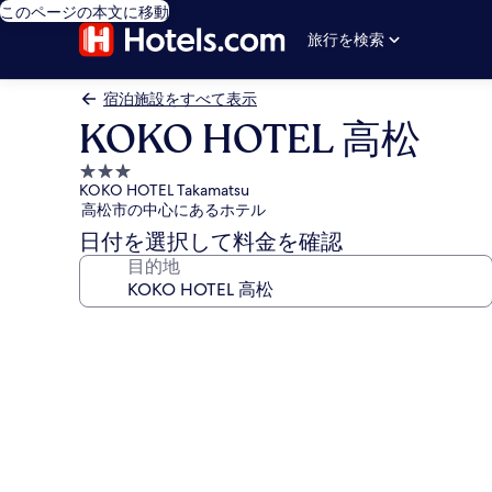
このページの本文に移動
旅行を検索
宿泊施設をすべて表示
KOKO HOTEL 高松
3.0
KOKO HOTEL Takamatsu
つ
高松市の中心にあるホテル
星
日付を選択して料金を確認
宿
目的地
泊
施
設
KOKO
HOTEL
高
松
の