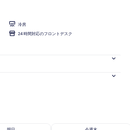
冷房
24 時間対応のフロントデスク
- 8月 9 の空室状況をチェック
今週末 8月 7 - 8月 9 の空室状況をチ
明日
今週末