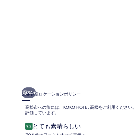
写
真
ギ
ャ
ラ
リ
ー
84+
概要
客室
ロケーション
ポリシー
高松市への旅には、KOKO HOTEL 高松をご利用くだ
評価しています。
口
とても素晴らしい
9.2
10段階中9.2
コ
704 件の口コミをすべて表示