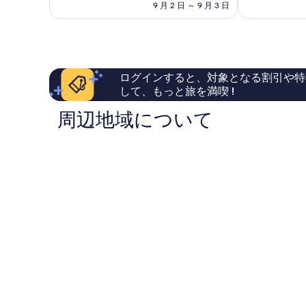
の
常
常
9 月 2 日 ～ 9 月 3 日
番
料
に
に
町
金
良
良
は
い、
い、
￥11,700
口
口
コ
コ
ログインすると、対象となる割引や特
ミ
ミ
して、もっと旅を満喫 !
559
1,003
件
件
周辺地域について
件
件
の
の
口
口
コ
コ
ミ
ミ