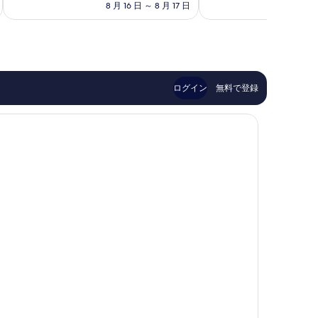
の
と
て
8 月 16 日 ～ 8 月 17 日
8 月
番
料
て
も
町
金
も
素
は
良
晴
￥10,309
い、
ら
口
し
コ
い、
ログイン
無料で登録
ミ
口
11
コ
件
ミ
件
167
の
件
口
件
コ
の
ミ
口
コ
ミ