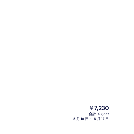
キングルーム 禁煙 | 羽毛の掛け布団、デスク、遮光カーテン、防音設備
レストラン
現
￥7,230
在
合計 ￥7,999
の
8 月 16 日 ～ 8 月 17 日
キングルーム 禁煙 | 羽毛の掛け布団、デスク、遮光カーテン、防音設備
外観
料
金
は