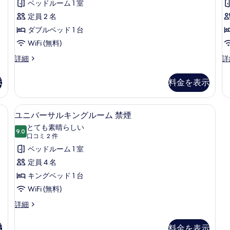
コ
×
米
リ
ベッドルーム 1 室
米
×2
ミ
／
ア
定員 2 名
／
台
6
140cm
の
140cm
ダ
ダブルベッド 1 台
件)
幅
詳
幅
ブ
WiFi (無料)
×1
細
×1
台
ル
ス
ス
詳細
詳
の
台
ー
タ
ル
詳
ペ
ン
の
示
料金を表示
細
ー
リ
ダ
す
ア
ー
ム
ダ
ド
べ
 | 羽毛の掛け布団、デスク、遮光カーテン、防音設備
ユニバーサルキングルーム 禁煙 | 
ユ
禁
12
ブ
ツ
ユニバーサルキングルーム 禁煙
て
ニ
ル
イ
煙
とても素晴らしい
ル
9.0
ン
の
10 点中 9.0
バ
(口
の
口コミ 2 件
ー
ル
写
コ
ー
ベッドルーム 1 室
す
ム
ー
ミ
真
禁
ム
サ
定員 4 名
べ
煙
禁
2
を
ル
キングベッド 1 台
て
の
煙
件)
表
詳
の
キ
WiFi (無料)
の
細
詳
示
ン
写
ユ
詳細
細
す
ニ
グ
真
バ
る
示
料金を表示