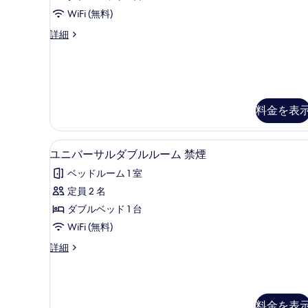
ー
の
ー
WiFi (無料)
ム
ペ
す
禁
【禁
詳細
リ
べ
煙
煙】
の
ア
ス
て
詳
ー
ダ
の
細
ペ
ブ
写
リ
ア
料金を表
ル
真
ダ
／
を
ブ
ル
ユニバーサルダブルルーム 禁煙
ユ
140cm
表
12
ユニバーサルダブルルーム 禁煙
／
幅
ニ
示
140cm
ベッドルーム 1 室
×1
バ
幅
す
定員 2 名
×1
台
ー
る
台
ダブルベッド 1 台
の
サ
の
WiFi (無料)
詳
す
ル
細
ユ
詳細
べ
ダ
ニ
て
ブ
バ
ー
の
ル
サ
写
料金を表