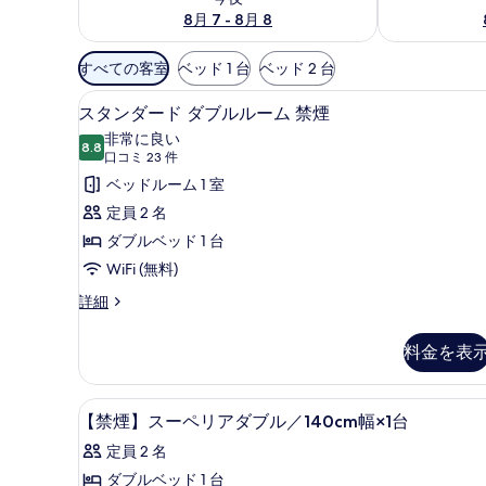
8月 7 - 8月 8
利
すべての客室
ベッド 1 台
ベッド 2 台
用
スタンダード ダブルルーム 禁
ス
可
13
スタンダード ダブルルーム 禁煙
タ
能
非常に良い
8.8
な
10 点中 8.8
ン
(口
口コミ 23 件
客
コ
ダ
ベッドルーム 1 室
室
ミ
ー
定員 2 名
の
23
ド
ダブルベッド 1 台
絞
件)
ダ
WiFi (無料)
り
ブ
込
ス
詳細
タ
み
ル
ン
条
料金を表
ル
ダ
件
ー
ー
ド
羽毛の掛け布団、デスク、遮
【禁
ム
1
ダ
【禁煙】スーペリアダブル／140cm幅×1台
煙】
ブ
禁
定員 2 名
ル
ス
煙
ル
ダブルベッド 1 台