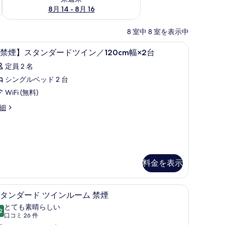
8月 14 - 8月 16
8 室中 8 室を表示中
ン、防音設備
羽毛の掛け布団、デスク、遮光カーテン、防
【禁
1
禁煙】スタンダードツイン／120cm幅×2台
煙】
定員 2 名
ス
シングルベッド 2 台
タ
WiFi (無料)
ン
禁
細
ダ
】
ー
ド
ツ
料金を表示
イ
ン
毛の掛け布団、デスク、遮光カーテン、防音設備
スタンダード ツインルーム 禁煙 | 羽毛の
ス
／
13
タンダード ツインルーム 禁煙
タ
20cm
とても素晴らしい
2
幅
10 点中 9.2
ン
0cm
(口
口コミ 26 件