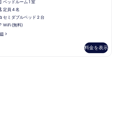
コ
2
ダ
ベッドルーム 1 室
ミ
台
ー
定員 4 名
26
の
ド
セミダブルベッド 2 台
件)
す
ツ
WiFi (無料)
べ
イ
細
て
ン
の
料金を表示
ル
写
ー
真
羽毛の掛け布団、デスク、遮光カーテン、防音設備
ム
を
禁
表
煙
示
の
す
す
る
べ
て
の
写