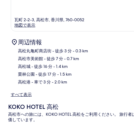
瓦町 2-2-3, 高松市, 香川県, 760-0052
地図で表示
周辺情報
高松丸亀町商店街
- 徒歩 3 分
- 0.3 km
高松市美術館
- 徒歩 7 分
- 0.7 km
地
高松城
- 徒歩 16 分
- 1.4 km
栗林公園
- 徒歩 17 分
- 1.5 km
高松港
- 車で 3 分
- 2.0 km
すべて表示
KOKO HOTEL 高松
高松市への旅には、KOKO HOTEL 高松をご利用ください。 
価しています。