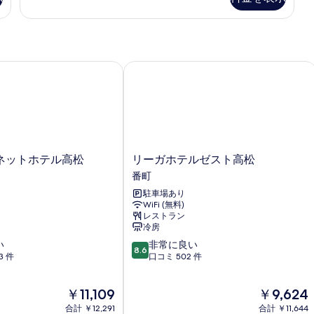
ル
を
ー
サ
ー
表
ル
ム
示
キ
ン
禁
す
グ
ットホテル高松
リーガホテルゼスト高松
煙
る
ル
の
ー
ム
す
禁
べ
煙
の
て
詳
リ
ネットホテル高松
リーガホテルゼスト高松
の
細
ー
番町
写
ガ
駐車場あり
ホ
真
WiFi (無料)
テ
レストラン
を
ル
冷房
ゼ
表
10
い
非常に良い
ス
8.6
示
段
3 件
口コミ 502 件
ト
階
高
す
中
松
る
現
現
￥11,109
￥9,624
8.6、
番
在
在
非
合計 ￥12,291
町
合計 ￥11,644