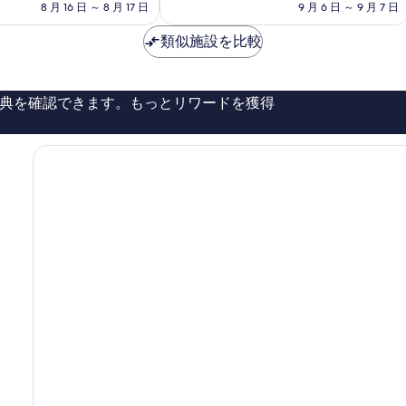
の
の
常
8 月 16 日 ～ 8 月 17 日
9 月 6 日 ～ 9 月 7 日
料
料
に
金
金
良
類似施設を比較
は
は
い、
￥11,109
￥9,624
口
コ
典を確認できます。もっとリワードを獲得
ミ
502
件
件
の
口
コ
ミ