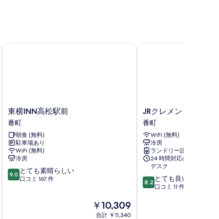
真
を
表
示
東横INN高松駅前
JRクレメントイン高松
す
る
東
JR
東横INN高松駅前
JRクレメントイン高
横
ク
番町
番町
INN
レ
朝食 (無料)
WiFi (無料)
高
メ
駐車場あり
冷房
松
ン
WiFi (無料)
ランドリー設備
駅
ト
冷房
24 時間対応のフロント
前
イ
デスク
10
とても素晴らしい
番
ン
9.0
10
とても良い
段
口コミ 167 件
町
高
8.2
段
口コミ 11 件
階
松
階
中
兵
現
￥10,309
中
9.0、
庫
在
8.2、
と
合計 ￥11,340
町