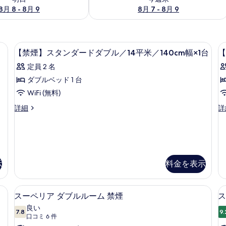
8月 8 - 8月 9
8月 7 - 8月 9
煙 | 羽毛の掛け布団、デスク、遮光カーテン、防音設備
羽毛の掛け布団、デスク、遮光カーテ
【禁
1
【禁煙】スタンダードダブル／14平米／140cm幅×1台
【
煙】
定員 2 名
ス
ダブルベッド 1 台
タ
WiFi (無料)
ン
【禁
【
詳細
詳
ダ
煙】
煙
ー
ス
ス
タ
タ
ド
ン
ン
ダ
ダ
ダ
ー
ー
示
料金を表示
ブ
ド
ド
ル
ダ
ツ
光カーテン、防音設備
ブ
スーペリア ダブルルーム 禁煙 | 羽
イ
ス
／
13
スーペリア ダブルルーム 禁煙
ス
ル
ン
ー
14
1
／
／
良い
7.8
9.
平
10 点中 7.8
ペ
14
(口
12
口コミ 6 件
平
幅