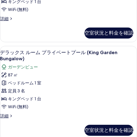
キングベッド 1 台
Panoramic
ル
す
WiFi (無料)
View)
ー
べ
の
パ
詳細
詳
ム
て
ノ
細
水
ラ
の
空室状況と料金を確認
ミ
上
写
ッ
(King
真
ク
部屋からの景観
デ
6
ル
Bungalow)
デラックス ルーム プライベートプール (King Garden
を
ラ
ー
Bungalow)
の
表
ム
ッ
す
ガーデンビュー
水
示
ク
上
べ
87 ㎡
す
(King
ス
て
ベッドルーム 1 室
Bungalow)
る
ル
の
の
定員 3 名
詳
ー
写
キングベッド 1 台
細
ム
真
WiFi (無料)
プ
を
デ
詳細
ラ
ラ
表
ッ
イ
空室状況と料金を確認
示
ク
ベ