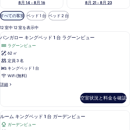
8月 14 - 8月 16
8月 21 - 8月 23
利
すべての客室
ベッド 1 台
ベッド 2 台
用
可
12 室中 12 室を表示中
能
部屋からの景観
バ
7
バンガロー キングベッド 1 台 ラグーンビュー
な
ン
客
ラグーンビュー
ガ
室
62 ㎡
ロ
の
定員 3 名
ー
絞
キングベッド 1 台
り
キ
WiFi (無料)
込
ン
み
バ
詳細
グ
ン
条
ベ
ガ
件
空室状況と料金を確認
ロ
ッ
ー
ド
キ
部屋からの景観
ル
5
ン
ルーム キングベッド 1 台 ガーデンビュー
1
ー
グ
台
ガーデンビュー
ベ
ム