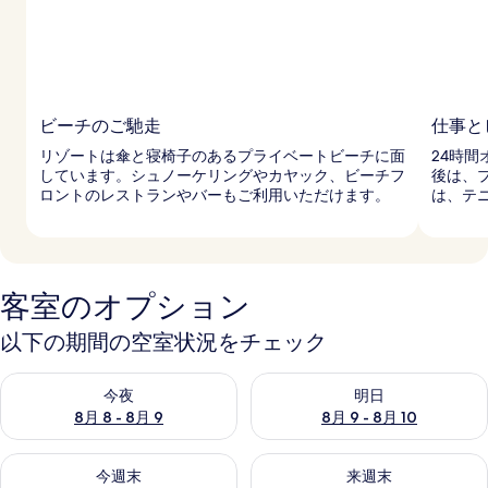
ビーチのご馳走
仕事と
リゾートは傘と寝椅子のあるプライベートビーチに面
24時
しています。シュノーケリングやカヤック、ビーチフ
後は、
ロントのレストランやバーもご利用いただけます。
は、テ
客室のオプション
以下の期間の空室状況をチェック
今夜 8月 8 - 8月 9 の空室状況をチェック
明日 8月 9 - 8月 10 の空室
今夜
明日
8月 8 - 8月 9
8月 9 - 8月 10
今週末 8月 14 - 8月 16 の空室状況をチェック
来週末 8月 21 - 8月 23 の
今週末
来週末