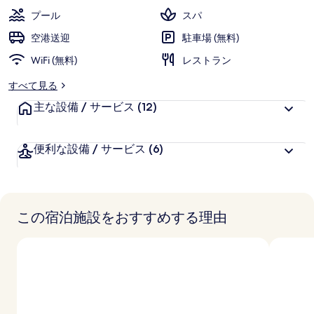
ド
プール
スパ
ス
空港送迎
駐車場 (無料)
パ
WiFi (無料)
レストラン
の
すべて見る
写
主な設備 / サービス
(12)
真
ギ
便利な設備 / サービス
(6)
ャ
ラ
リ
この宿泊施設をおすすめする理由
ー