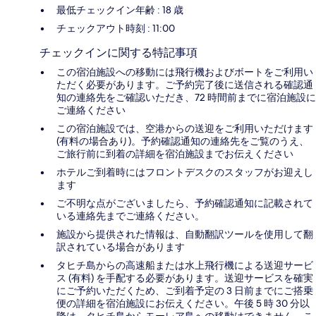
最低チェックイン年齢 : 18 歳
チェックアウト時刻 : 11:00
チェックインに関する特記事項
この宿泊施設への移動には飛行機およびボートをご利用い
ただく必要があります。ご予約完了後に送信される確認通
知の連絡先をご確認いただき、72 時間前までに宿泊施設に
ご連絡ください
この宿泊施設では、空港からの送迎をご利用いただけます
(有料の場合あり)。予約確認通知の連絡先をご覧のうえ、
ご旅行前に到着の詳細を宿泊施設までお伝えください
ホテルご到着時にはフロントデスクのスタッフがお迎えし
ます
ご不明な点がございましたら、予約確認通知に記載されて
いる連絡先までご連絡ください。
施設から提供された情報は、自動翻訳ツールを使用して翻
訳されている場合があります
タヒチ島からの高速船または水上飛行機による送迎サービ
ス (有料) を手配する必要があります。送迎サービスを確実
にご予約いただくため、ご到着予定の 3 日前までにご搭乗
便の詳細を宿泊施設にお伝えください。午後 5 時 30 分以
降は、タヒチ島からモーレア島への移動はできません。こ