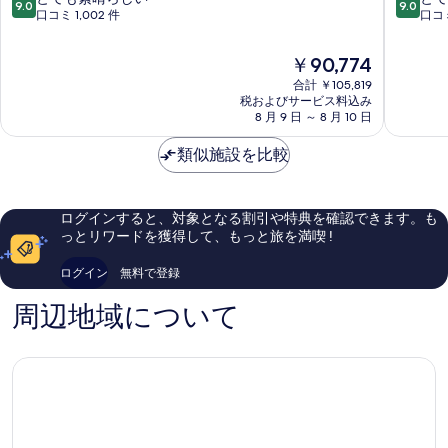
9.0
9.0
リ
テ
段
段
口コミ 1,002 件
口コミ
ゾ
ル
階
階
ー
コ
中
中
現
￥90,774
ト
ン
9.0、
9.0、
在
&
合計 ￥105,819
テ
と
と
の
税およびサービス料込み
ス
ィ
て
て
料
8 月 9 日 ～ 8 月 10 日
パ
キ
も
も
金
ム
タ
素
素
は
類似施設を比較
ー
ヒ
晴
晴
￥90,774
レ
チ
ら
ら
ア
Papeete
し
し
Moorea-
い、
い、
ログインすると、対象となる割引や特典を確認できます。も
Maiao
口
口
っとリワードを獲得して、もっと旅を満喫 !
コ
コ
ミ
ミ
ログイン
無料で登録
1,002
1,139
件
件
周辺地域について
件
件
の
の
口
口
コ
コ
ミ
ミ