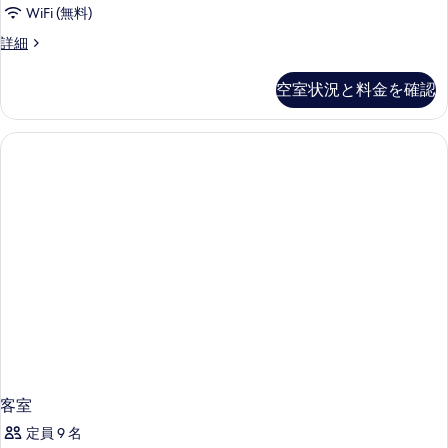
With
WiFi (無料)
Private
Twin
詳細
Pool
Deluxe
Garden
の
空室状況と料金を確認
Bungalow
す
With
Private
べ
Pool
て
の
の
詳
細
写
真
を
表
示
す
る
客室
定員 9 名