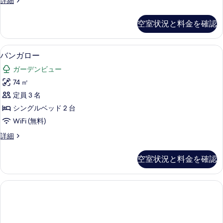
詳細
示
グ
詳
ン
べ
す
細
ベ
ガ
て
空室状況と料金を確認
ロ
る
ッ
の
ー
ド
キ
写
部屋からの景観
バ
6
ン
バンガロー
1
真
ン
グ
台
ガーデンビュー
ベ
を
ガ
プ
ッ
74 ㎡
表
ロ
ド
ラ
定員 3 名
1
示
ー
イ
台
シングルベッド 2 台
す
の
プ
ベ
WiFi (無料)
ラ
る
す
ー
イ
バ
詳細
べ
ベ
ン
ト
ー
て
ガ
プ
空室状況と料金を確認
ト
ロ
の
プ
ー
ー
写
ー
の
ル
ル
詳
真
ガ
ガ
細
を
ー
ー
デ
表