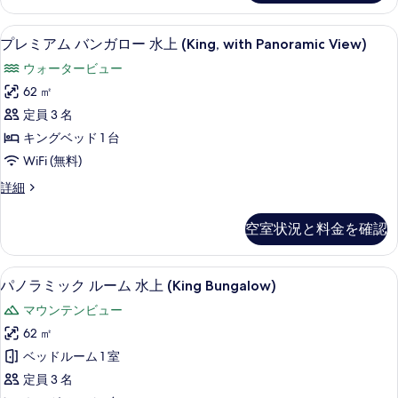
す
詳
べ
す
(King
る
細
Garden
て
べ
部屋からの景観
プ
7
with
プレミアム バンガロー 水上 (King, with Panoramic View)
の
て
レ
Private
ウォータービュー
Pool)
写
の
ミ
の
62 ㎡
真
写
ア
詳
定員 3 名
細
を
真
ム
キングベッド 1 台
表
を
バ
WiFi (無料)
示
表
ン
プ
詳細
す
示
ガ
レ
る
す
ロ
ミ
空室状況と料金を確認
ア
る
ー
ム
水
バ
部屋からの景観
パ
7
ン
パノラミック ルーム 水上 (King Bungalow)
上
ノ
ガ
(King,
マウンテンビュー
ロ
ラ
with
ー
62 ㎡
ミ
水
Panoramic
ベッドルーム 1 室
上
ッ
View)
(King,
定員 3 名
ク
の
with