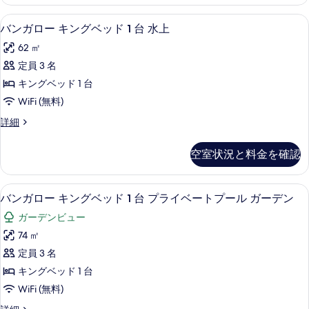
ス
す
ル
ー
部屋からの景観
バ
る
10
ー
バンガロー キングベッド 1 台 水上
ト
ン
ム
62 ㎡
プ
プ
ガ
ラ
定員 3 名
ー
ロ
イ
キングベッド 1 台
ル
ベ
ー
ー
WiFi (無料)
(King
キ
ト
Garden
バ
詳細
プ
ン
ン
Bungalow)
ー
グ
ガ
ル
の
空室状況と料金を確認
ロ
(King
ベ
す
ー
Garden
ッ
キ
Bungalow)
べ
部屋からの景観
バ
6
ン
バンガロー キングベッド 1 台 プライベートプール ガーデン
ド
の
て
ン
グ
詳
1
ガーデンビュー
ベ
の
細
ガ
台
ッ
74 ㎡
写
ロ
ド
水
定員 3 名
1
真
ー
上
台
キングベッド 1 台
を
キ
水
の
WiFi (無料)
上
表
ン
す
の
バ