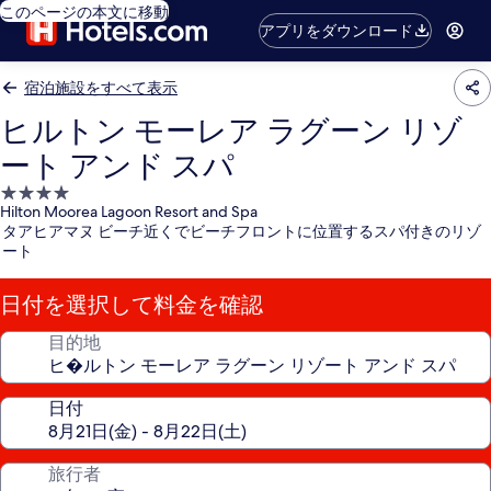
このページの本文に移動
アプリをダウンロード
宿泊施設をすべて表示
ヒルトン モーレア ラグーン リゾ
ート アンド スパ
4.0
Hilton Moorea Lagoon Resort and Spa
つ
タアヒアマヌ ビーチ近くでビーチフロントに位置するスパ付きのリゾ
星
ート
宿
泊
日付を選択して料金を確認
施
設
目的地
日付
旅行者