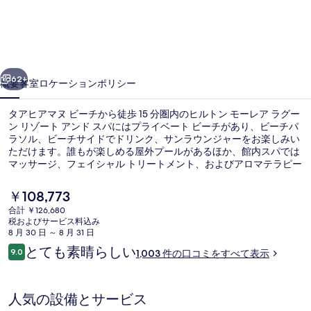
モ
ー
レ
前へ
次へ
ア
62+
概要
客室
ロケーション
ポリシー
ラ
タアヒアマヌ ビーチから徒歩 15 分圏内のヒルトン モーレア ラグー
グ
ン リゾート アンド スパにはプライベート ビーチがあり、ビーチパ
ラソル、ビーチサイドでドリンク、サンラウンジャーをお楽しみい
ー
ただけます。誰もが楽しめる屋外プールがあるほか、館内スパでは
ン
マッサージ、フェイシャル トリートメント、およびアロマテラピー
をご満喫いただけます。3 か所のレストランの 1 つであるRotui Grill
リ
& Barでは、郷土料理をランチおよびディナーにお召し上がりいた
現
￥108,773
だけます。人気設備として 2 か所のバー / ラウンジ、プールサイド
在
ゾ
合計 ￥126,680
バー、および24 時間営業のフィットネスセンターがあります。旅
の
税およびサービス料込み
行者は親切なスタッフを高く評価しています。
3 か所のレストラン : 朝食、ランチ
ー
料
8 月 30 日 ～ 8 月 31 日
金
口
とても素晴らしい
ト
9.0
1,003 件の口コミをすべて表示
は
10段階中9.0
コ
￥108,773
ア
ミ
で
す
ン
人気の設備とサービス