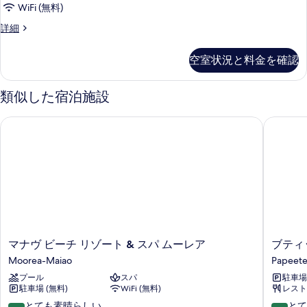
WiFi (無料)
客
詳細
室
の
空室状況と料金を確認
詳
細
類似した宿泊施設
マナヴ ビーチ リゾート & スパ ムーレア
ブティッ
マ
ブ
マナヴ ビーチ リゾート & スパ ムーレア
ブティ
ナ
テ
Moorea-Maiao
Papeet
ヴ
ィ
プール
スパ
駐車場
ビ
ッ
駐車場 (無料)
WiFi (無料)
レスト
ー
ク
チ
ホ
10
10
とても素晴らしい
とて