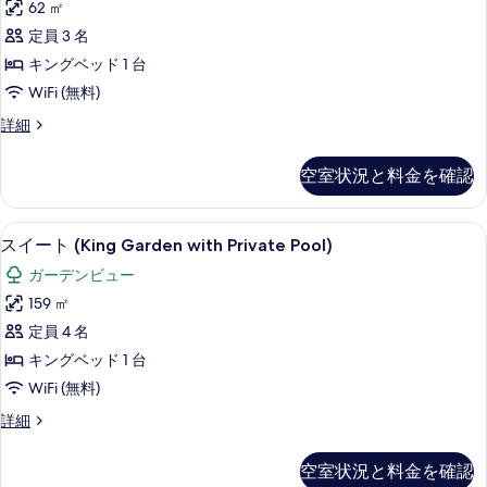
ラ
ッ
62 ㎡
キ
ド
グ
定員 3 名
1
ン
ー
台
キングベッド 1 台
グ
ラ
ン
WiFi (無料)
グ
ベ
ビ
ー
ル
詳細
ッ
ン
ー
ュ
ビ
ド
ム
ー
空室状況と料金を確認
ュ
キ
1
ー
の
ン
台
の
グ
す
スイート (King Garden with Private
ス
詳
6
ベ
ガ
スイート (King Garden with Private Pool)
べ
細
イ
ッ
ー
ガーデンビュー
ド
て
ー
デ
1
159 ㎡
の
ト
台
ン
定員 4 名
ガ
写
(King
ビ
ー
キングベッド 1 台
Garden
真
デ
ュ
WiFi (無料)
with
ン
を
ー
ビ
Private
ス
詳細
表
ュ
イ
の
Pool)
示
ー
ー
す
の
空室状況と料金を確認
の
ト