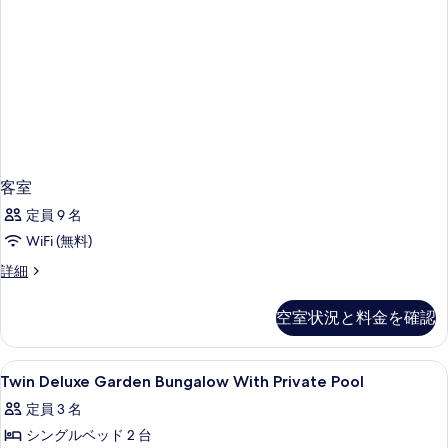
デ
ン
示
の
ン
詳
す
の
細
る
す
べ
て
の
写
客室
真
定員 9 名
を
WiFi (無料)
表
客
詳細
示
室
の
す
空室状況と料金を確認
詳
る
細
Twin
1 室のベッドルーム、高級寝具、ミニバ
5
Twin Deluxe Garden Bungalow With Private Pool
Deluxe
定員 3 名
Garden
シングルベッド 2 台
Bungalow