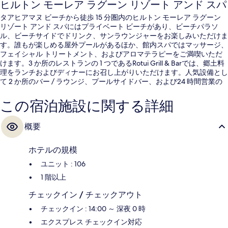
ヒルトン モーレア ラグーン リゾート アンド スパ
タアヒアマヌ ビーチから徒歩 15 分圏内のヒルトン モーレア ラグーン
リゾート アンド スパにはプライベート ビーチがあり、ビーチパラソ
ル、ビーチサイドでドリンク、サンラウンジャーをお楽しみいただけま
す。誰もが楽しめる屋外プールがあるほか、館内スパではマッサージ、
フェイシャル トリートメント、およびアロマテラピーをご満喫いただ
けます。3 か所のレストランの 1 つであるRotui Grill & Barでは、郷土料
理をランチおよびディナーにお召し上がりいただけます。人気設備とし
て 2 か所のバー / ラウンジ、プールサイドバー、および24 時間営業の
フィットネスセンターがあります。旅行者は親切なスタッフを高く評価
しています。
この宿泊施設に関する詳細
概要
ホテルの規模
ユニット : 106
1 階以上
チェックイン / チェックアウト
チェックイン : 14:00 ～ 深夜 0 時
エクスプレス チェックイン対応