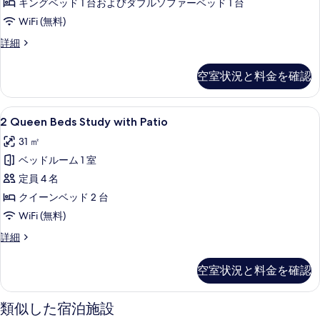
Sofabed,
キングベッド 1 台およびダブルソファーベッド 1 台
示
Kitchen
WiFi (無料)
す
and
1
詳細
る
Patio
Bedroom
の
King
空室状況と料金を確認
Suite
す
with
べ
Sofabed,
2
低刺激性寝具、羽毛の掛け布団、セーフ
6
Kitchen
2 Queen Beds Study with Patio
て
Queen
and
の
31 ㎡
Patio
Beds
の
写
ベッドルーム 1 室
Study
詳
真
with
定員 4 名
細
Patio
を
クイーンベッド 2 台
の
表
WiFi (無料)
す
示
2
詳細
べ
Queen
す
Beds
て
空室状況と料金を確認
る
Study
の
with
Patio
写
類似した宿泊施設
の