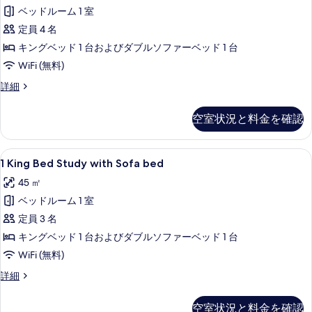
写
ベッドルーム 1 室
Suite
真
w/
定員 4 名
を
Kitchen
キングベッド 1 台およびダブルソファーベッド 1 台
表
and
WiFi (無料)
示
Sofabed
1
詳細
す
の
Bedroom
る
King
す
空室状況と料金を確認
Suite
べ
w/
て
Kitchen
1
42 インチの液晶テレビ (ケーブル放送
4
and
1 King Bed Study with Sofa bed
の
King
Sofabed
45 ㎡
写
の
Bed
詳
ベッドルーム 1 室
真
Study
細
with
定員 3 名
を
Sofa
キングベッド 1 台およびダブルソファーベッド 1 台
表
bed
WiFi (無料)
示
の
す
1
詳細
す
King
る
Bed
べ
空室状況と料金を確認