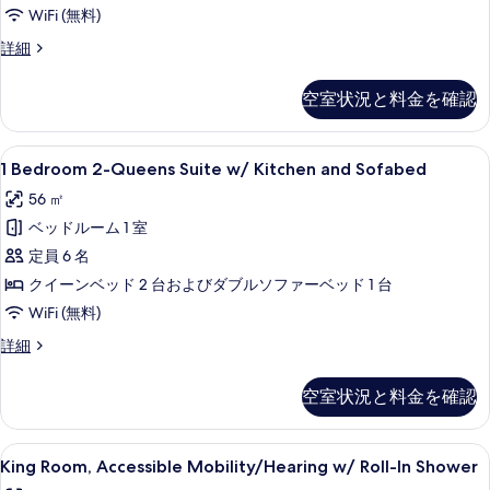
&
WiFi (無料)
す
Microwave
Room,
詳細
る
の
2
Queen
す
空室状況と料金を確認
Beds
べ
with
て
Refrigerator
1
42 インチの液晶テレビ (ケーブル放送
5
&
1 Bedroom 2-Queens Suite w/ Kitchen and Sofabed
の
Bedroom
Microwave
56 ㎡
写
の
2-
詳
ベッドルーム 1 室
真
Queens
細
Suite
定員 6 名
を
w/
クイーンベッド 2 台およびダブルソファーベッド 1 台
表
Kitchen
WiFi (無料)
示
and
す
1
詳細
Sofabed
Bedroom
る
の
2-
空室状況と料金を確認
Queens
す
Suite
べ
w/
King
低刺激性寝具、羽毛の掛け布団、セーフ
5
Kitchen
King Room, Accessible Mobility/Hearing w/ Roll-In Shower
て
Room,
and