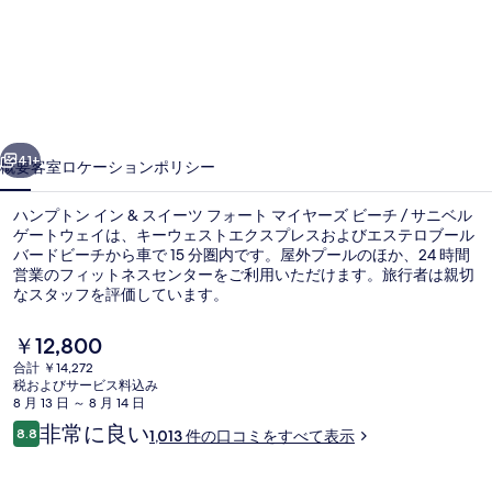
ト
ン
イ
ン
前へ
次へ
&
41+
概要
客室
ロケーション
ポリシー
ス
ハンプトン イン & スイーツ フォート マイヤーズ ビーチ / サニベル
イ
ゲートウェイは、キーウェストエクスプレスおよびエステロブール
ー
バードビーチから車で 15 分圏内です。屋外プールのほか、24 時間
営業のフィットネスセンターをご利用いただけます。旅行者は親切
ツ
なスタッフを評価しています。
フ
現
￥12,800
ォ
在
合計 ￥14,272
の
税およびサービス料込み
ー
ロビー
料
8 月 13 日 ～ 8 月 14 日
金
口
ト
非常に良い
8.8
1,013 件の口コミをすべて表示
は
10段階中8.8
コ
￥12,800
マ
ミ
で