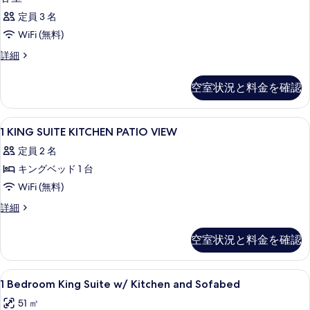
定員 3 名
WiFi (無料)
客
詳細
室
の
空室状況と料金を確認
詳
細
1
低刺激性寝具、羽毛の掛け布団、セーフ
5
1 KING SUITE KITCHEN PATIO VIEW
KING
定員 2 名
SUITE
キングベッド 1 台
KITCHEN
PATIO
WiFi (無料)
VIEW
1
詳細
の
KING
SUITE
す
空室状況と料金を確認
KITCHEN
べ
PATIO
VIEW
て
1
低刺激性寝具、羽毛の掛け布団、セーフ
5
の
1 Bedroom King Suite w/ Kitchen and Sofabed
の
Bedroom
詳
51 ㎡
細
King