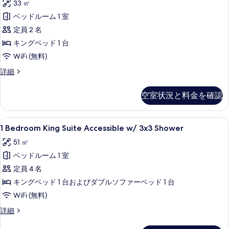
の
33 ㎡
Sofabed
Accessible
の
写
ベッドルーム 1 室
Mobility/Hearing
詳
真
w/
定員 2 名
細
Roll-
を
キングベッド 1 台
In
表
WiFi (無料)
Shower
示
King
詳細
の
Room,
す
Accessible
す
空室状況と料金を確認
る
Mobility/Hearing
べ
w/
て
Roll-
1
1 Bedroom King Suite Access
5
In
1 Bedroom King Suite Accessible w/ 3x3 Shower
の
Bedroom
Shower
51 ㎡
写
の
King
詳
ベッドルーム 1 室
真
Suite
細
Accessible
定員 4 名
を
w/
キングベッド 1 台およびダブルソファーベッド 1 台
表
3x3
WiFi (無料)
示
Shower
す
1
詳細
の
Bedroom
る
King