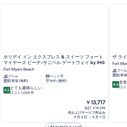
真
詳
ホリデイ イン エクスプレス & スイーツ フォート マイヤーズ ビ
ザ ライ
細
を
表
示
す
る
ホ
ザ
ホリデイ イン エクスプレス & スイーツ フォート
ザ ラ
リ
ラ
マイヤーズ ビーチ-サニベル ゲートウェイ by IHG
Fort My
デ
イ
Fort Myers Beach
プール
イ
ト
駐車場 
イ
プール
ペット可
ハ
駐車場 (無料)
WiFi (無料)
ン
ウ
10
非常
8.6
エ
ス
段
口コミ
10
とても素晴らしい
9.2
ク
リ
階
段
口コミ 1,009 件
ス
ゾ
中
階
現
￥13,717
プ
ー
8.6、
中
在
レ
ト
非
9.2、
合計 ￥15,295
の
ス
イ
常
税およびサービス料込み
と
料
&
9 月 6 日 ～ 9 月 7 日
ン
に
て
金
ス
&
良
も
は