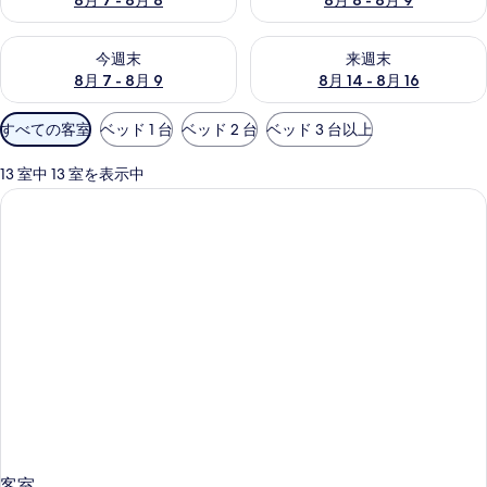
8月 7 - 8月 8
8月 8 - 8月 9
ト
ウ
今週末 8月 7 - 8月 9 の空室状況をチェック
来週末 8月 14 - 8月 16 の
今週末
来週末
ェ
8月 7 - 8月 9
8月 14 - 8月 16
イ
利
すべての客室
ベッド 1 台
ベッド 2 台
ベッド 3 台以上
の
用
可
13 室中 13 室を表示中
写
能
真
な
客
ギ
室
ャ
の
絞
ラ
り
リ
込
み
ー
条
件
客室