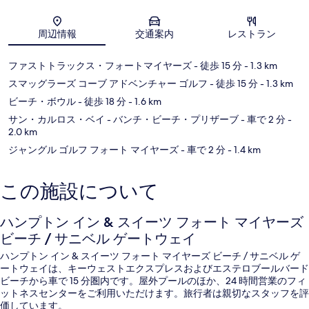
by
IHG
地図
Fort
周辺情報
交通案内
レストラン
Myers
Beach
ファストトラックス・フォートマイヤーズ
- 徒歩 15 分
- 1.3 km
スマッグラーズ コーブ アドベンチャー ゴルフ
- 徒歩 15 分
- 1.3 km
ビーチ・ボウル
- 徒歩 18 分
- 1.6 km
サン・カルロス・ベイ - バンチ・ビーチ・プリザーブ
- 車で 2 分
-
2.0 km
ジャングル ゴルフ フォート マイヤーズ
- 車で 2 分
- 1.4 km
この施設について
ハンプトン イン & スイーツ フォート マイヤーズ
ビーチ / サニベル ゲートウェイ
ハンプトン イン & スイーツ フォート マイヤーズ ビーチ / サニベル ゲ
ートウェイは、キーウェストエクスプレスおよびエステロブールバード
ビーチから車で 15 分圏内です。屋外プールのほか、24 時間営業のフィ
ットネスセンターをご利用いただけます。旅行者は親切なスタッフを評
価しています。