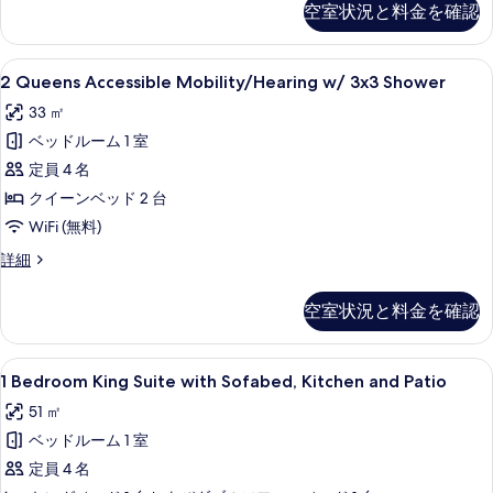
す
空室状況と料金を確認
Suite
べ
Accessible
て
w/
2
低刺激性寝具、羽毛の掛け布団、セーフ
5
3x3
2 Queens Accessible Mobility/Hearing w/ 3x3 Shower
の
Queens
Shower
33 ㎡
写
の
Accessible
詳
ベッドルーム 1 室
真
Mobility/Hearing
細
w/
定員 4 名
を
3x3
クイーンベッド 2 台
表
Shower
WiFi (無料)
示
の
す
2
詳細
す
Queens
る
Accessible
べ
空室状況と料金を確認
Mobility/Hearing
て
w/
3x3
の
1
低刺激性寝具、羽毛の掛け布団、セーフ
5
Shower
1 Bedroom King Suite with Sofabed, Kitchen and Patio
写
Bedroom
の
51 ㎡
真
詳
King
細
ベッドルーム 1 室
Suite
を
with
定員 4 名
表