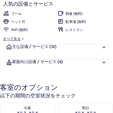
す
イ
人気の設備とサービス
ヤ
プール
朝食 (無料)
ー
ペット可
駐車場 (無料)
ズ
WiFi (無料)
レストラン
ビ
すべて見る
ー
主な設備 / サービス
(12)
チ
/
家族向け設備 / サービス
(6)
サ
ニ
ベ
客室のオプション
ル
以下の期間の空室状況をチェック
ゲ
今夜 8月 7 - 8月 8 の空室状況をチェック
明日 8月 8 - 8月 9 の空室
ー
今夜
明日