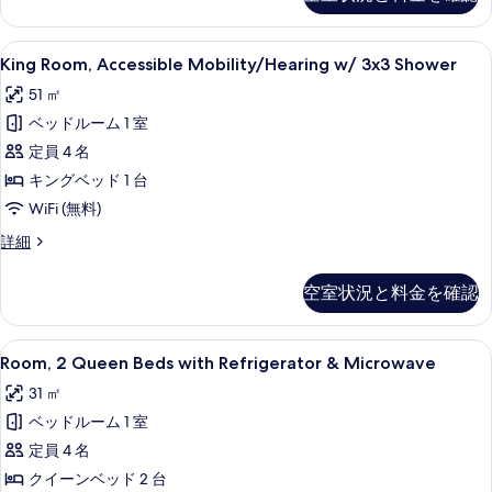
Study
て
with
Sofa
の
King
低刺激性寝具、羽毛の掛け布団、セーフ
5
bed
King Room, Accessible Mobility/Hearing w/ 3x3 Shower
写
Room,
の
51 ㎡
真
詳
Accessible
細
ベッドルーム 1 室
Mobility/Hearing
を
w/
定員 4 名
表
3x3
キングベッド 1 台
示
Shower
WiFi (無料)
す
の
King
詳細
る
す
Room,
Accessible
べ
空室状況と料金を確認
Mobility/Hearing
て
w/
3x3
の
Room,
低刺激性寝具、羽毛の掛け布団、セーフ
5
Shower
Room, 2 Queen Beds with Refrigerator & Microwave
写
2
の
31 ㎡
真
詳
Queen
細
ベッドルーム 1 室
Beds
を
with
定員 4 名
表
Refrigerator
クイーンベッド 2 台
示