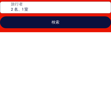
旅行者
検索
ハ
ン
プ