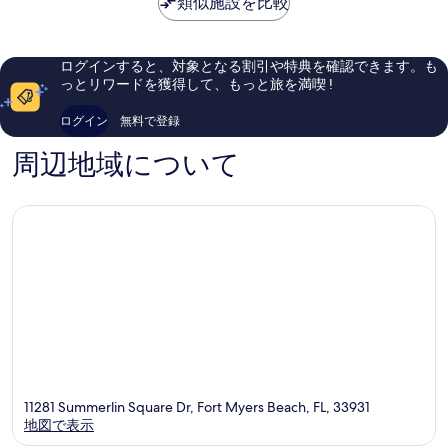
イ
類似施設を比較
ス
い、
素
￥13,717
ー
イ
口
晴
ツ
ー
コ
ら
フ
ツ
ミ
し
ログインすると、対象となる割引や特典を確認できます。も
ォ
Fort
1,747
い、
っとリワードを獲得して、もっと旅を満喫 !
ー
Myers
件
口
ト
Beach
件
コ
ログイン
無料で登録
マ
の
ミ
イ
口
1,009
周辺地域について
ヤ
コ
件
ー
ミ
件
ズ
の
ビ
口
ー
コ
チ-
ミ
サ
ニ
ベ
ル
ゲ
ー
ト
ウ
11281 Summerlin Square Dr, Fort Myers Beach, FL, 33931
ェ
地図で表示
イ