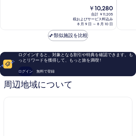
テ
D8
階
階
現
￥10,280
ル
バ
中
中
在
ブ
イ
9.4、
9.4、
合計 ￥11,205
の
ダ
税およびサービス料込み
IHG
最
最
料
8 月 9 日 ～ 8 月 10 日
ペ
ブ
高
高
金
ス
ダ
に
に
は
類似施設を比較
ト
ペ
素
素
￥10,280
シ
ス
晴
晴
テ
ト
ら
ら
ィ
シ
し
し
ログインすると、対象となる割引や特典を確認できます。も
セ
テ
い、
い、
っとリワードを獲得して、もっと旅を満喫 !
ン
ィ
口
口
タ
セ
コ
コ
ログイン
無料で登録
ー
ン
ミ
ミ
タ
1,011
1,278
周辺地域について
ー
件
件
件
件
の
の
口
口
コ
コ
ミ
ミ