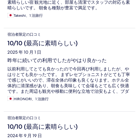
素晴らしい宿 観光地に近く、部屋も清潔でスタッフの対応も素
晴らしいです。 朝食も種類が豊富で満足です。
Takeshi、1 泊旅行
宿泊者限定の口コミ
10/10 (最高に素晴らしい)
2025 年 10 月 1 日
昨年に続いての利用でしたがやはり良かった
以前利用してとても良かったので今回再び利用しましたが、や
はりとても良かったです。 まずレセプショニストがとても丁寧
で感じがいいので、滞在全体の印象も良くなります。ホテル全
体的に清潔感があり、朝食も美味しくて会場もとても広く快適
です。また周辺も観光や移動に便利な立地で治安もよく、ブダ
ペストに来ることがあったらまた利用したいと思っています。
HIRONORI、1 泊旅行
ちなみに、部屋に冷蔵庫はついてないのでその点だけ注意で
す。
宿泊者限定の口コミ
10/10 (最高に素晴らしい)
2024 年 9 月 19 日