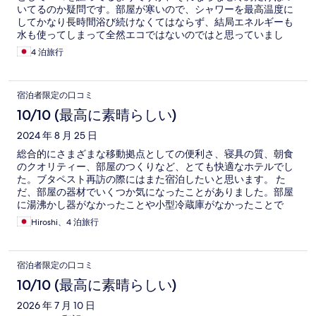
いてるのか疑問です。部屋が寒いので、シャワーを最高温度に
してかなり長時間浴び続けなくてはならず、結局エネルギーも
水も使ってしまって全然エコではないのではと思っていまし
た。 人が快適に過ごすにはある程度のエネルギーは必要で、そ
4 泊旅行
れも 朝食は会場も広くて快適でした。滞在中のある日からスク
ランブルエッグの塩味が強すぎなくらい強くなって食べられな
くなりましたが、それ以外は朝食は満足でした。
宿泊者限定の口コミ
10/10 (最高に素晴らしい)
2024 年 8 月 25 日
総合的にさまざまな移動拠点としての便利さ、寝具の質、朝食
のクオリティー、部屋のつくりなど、とても快適なホテルでし
た。ブタペスト再訪の際にはまた宿泊したいと思います。 た
だ、部屋の器材でいくつか気になったことがありました。部屋
に湯沸かし器がなかったことや小型冷蔵庫がなかったことで
す。湯沸かし器はフロントで交渉して、借りることが出来まし
Hiroshi、4 泊旅行
た。 また、日本のホテルのように製氷機はホテルのフロアーに
ないので、氷が必要なときには、一階のレストランで依頼すれ
ば、カップかグラスにいれてくれたので、助かりました。 フロ
宿泊者限定の口コミ
ント、レストラン含めて、宿泊客のニーズに可能な限り応えて
くれようとする姿勢は、有難いと思いました。 あとは、湯沸か
10/10 (最高に素晴らしい)
し器と同様、小型の冷蔵庫の貸出しも始めてくれたら、さらに
2026 年 7 月 10 日
有難いと思います。