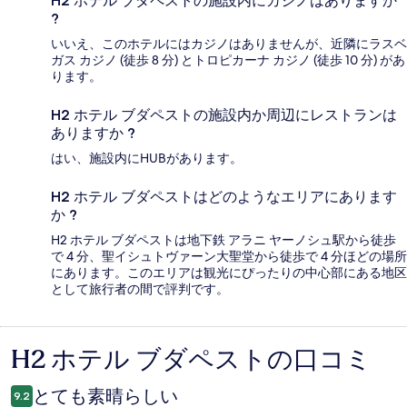
H2 ホテル ブダペストの施設内にカジノはありますか
?
いいえ、このホテルにはカジノはありませんが、近隣にラスベ
ガス カジノ (徒歩 8 分) とトロピカーナ カジノ (徒歩 10 分) があ
ります。
H2 ホテル ブダペストの施設内か周辺にレストランは
ありますか ?
はい、施設内にHUBがあります。
H2 ホテル ブダペストはどのようなエリアにあります
か ?
H2 ホテル ブダペストは地下鉄 アラニ ヤーノシュ駅から徒歩
で 4 分、聖イシュトヴァーン大聖堂から徒歩で 4 分ほどの場所
にあります。このエリアは観光にぴったりの中心部にある地区
として旅行者の間で評判です。
H2 ホテル ブダペストの口コミ
口
コ
とても素晴らしい
9.2