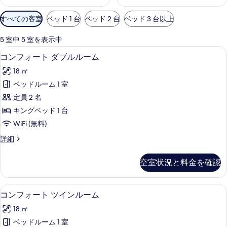
利
すべての客室
ベッド 1 台
ベッド 2 台
ベッド 3 台以上
用
可
5 室中 5 室を表示中
能
コンフォート ダブルルーム | 低刺激性
コ
6
コンフォート ダブルルーム
な
ン
客
18 ㎡
フ
室
ベッドルーム 1 室
ォ
の
定員 2 名
ー
絞
キングベッド 1 台
り
ト
WiFi (無料)
込
ダ
み
コ
詳細
ブ
ン
条
ル
フ
件
空室状況と料金を確認
ォ
ル
ー
ー
ト
低刺激性寝具、デスク、防音設備、WiFi
コ
6
ダ
コンフォート ツインルーム
ム
ン
ブ
の
18 ㎡
ル
フ
ル
す
ベッドルーム 1 室