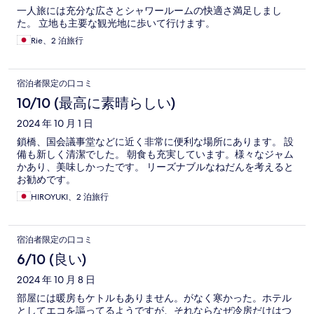
一人旅には充分な広さとシャワールームの快適さ満足しまし
た。 立地も主要な観光地に歩いて行けます。
Rie、2 泊旅行
宿泊者限定の口コミ
10/10 (最高に素晴らしい)
2024 年 10 月 1 日
鎖橋、国会議事堂などに近く非常に便利な場所にあります。 設
備も新しく清潔でした。 朝食も充実しています。様々なジャム
かあり、美味しかったです。 リーズナブルなねだんを考えると
お勧めです。
HIROYUKI、2 泊旅行
宿泊者限定の口コミ
6/10 (良い)
2024 年 10 月 8 日
部屋には暖房もケトルもありません。がなく寒かった。ホテル
としてエコを謳ってるようですが、それならなぜ冷房だけはつ