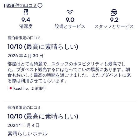
ミ
1,838 件の口コミ
9.4
9.0
9.2
清潔度
設備とサービス
スタッフとサービス
口
宿泊者限定の口コミ
コ
10/10 (最高に素晴らしい)
ミ
2026 年 4 月 30 日
部屋はとても綺麗で、スタッフのホスピタリティも最高でし
た。ブダペスト観光するにはもってこいの場所にあります。朝
食もおいしく最高の時間を過ごせました。 またブダペストに来
る際は利用させてもらいます。
kazuhiro、2 泊旅行
宿泊者限定の口コミ
10/10 (最高に素晴らしい)
2024 年 1 月 4 日
素晴らしいホテル