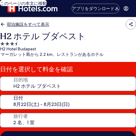
このページの本文に移動
アプリをダウンロード
宿泊施設をすべて表示
H2 ホテル ブダペスト
3.5
H2 Hotel Budapest
つ
マーガレット島から 2.2 km、レストランがあるホテル
星
宿
日付を選択して料金を確認
泊
施
目的地
設
日付
旅行者