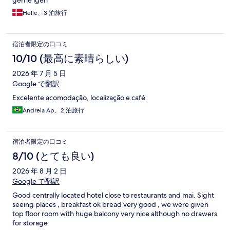
gerne igen
Helle、3 泊旅行
宿泊者限定の口コミ
10/10 (最高に素晴らしい)
2026 年 7 月 5 日
Google で翻訳
Excelente acomodação, localização e café
Andreia Ap、2 泊旅行
宿泊者限定の口コミ
8/10 (とても良い)
2026 年 8 月 2 日
Google で翻訳
Good centrally located hotel close to restaurants and mai. Sight
seeing places , breakfast ok bread very good , we were given
top floor room with huge balcony very nice although no drawers
for storage