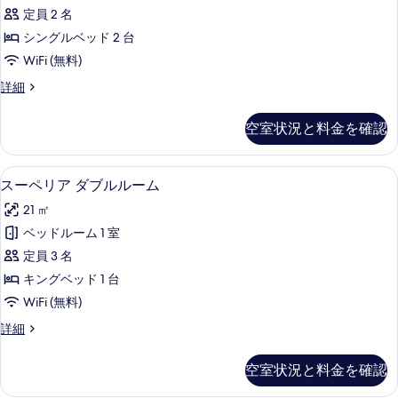
ォ
ー
べ
定員 2 名
ム
ー
の
て
シングルベッド 2 台
ト
詳
の
WiFi (無料)
細
ツ
写
コ
詳細
イ
ン
真
ン
フ
空室状況と料金を確認
を
ォ
ル
ー
表
ー
ト
スーペリア ダブルルーム | 低刺激性寝具
ス
示
7
ツ
スーペリア ダブルルーム
ム
ー
イ
す
の
21 ㎡
ン
ペ
る
ル
す
ベッドルーム 1 室
リ
ー
べ
定員 3 名
ム
ア
の
て
キングベッド 1 台
ダ
詳
の
WiFi (無料)
細
ブ
写
ス
詳細
ル
ー
真
ル
ペ
空室状況と料金を確認
を
リ
ー
ア
表