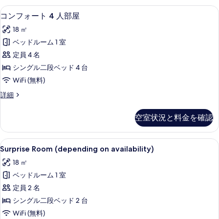
ム
ダ
低刺激性寝具、デスク、防音設備、WiFi
コ
示
6
ブ
コンフォート 4 人部屋
の
ン
ル
す
す
18 ㎡
ル
フ
る
ー
べ
ベッドルーム 1 室
ォ
ム
て
定員 4 名
の
ー
詳
の
シングル二段ベッド 4 台
ト
細
写
WiFi (無料)
4
真
コ
詳細
人
ン
を
部
フ
空室状況と料金を確認
表
ォ
屋
ー
示
の
ト
Surprise
低刺激性寝具、デスク、防音設備、WiFi
す
7
4
す
Surprise Room (depending on availability)
Room
人
る
べ
18 ㎡
部
(depending
て
屋
ベッドルーム 1 室
on
の
の
availability)
定員 2 名
詳
写
の
細
シングル二段ベッド 2 台
真
す
WiFi (無料)