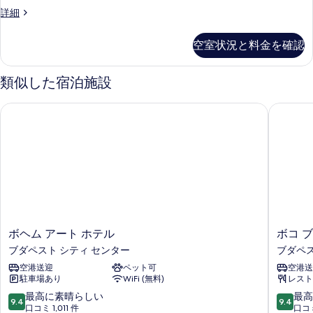
を
べ
Surprise
詳細
Room
表
て
(depending
示
の
空室状況と料金を確認
on
す
写
availability)
の
類似した宿泊施設
る
真
詳
を
細
ボヘム アート ホテル
ボコ ブダ
表
示
す
る
ボ
ボ
ボヘム アート ホテル
ボコ ブ
ヘ
コ
ブダペスト シティ センター
ブダペス
ム
ブ
空港送迎
ペット可
空港送
ア
ダ
駐車場あり
WiFi (無料)
レスト
ー
ペ
ト
ス
10
10
最高に素晴らしい
最高
9.4
9.4
ホ
ト
段
段
口コミ 1,011 件
口コミ