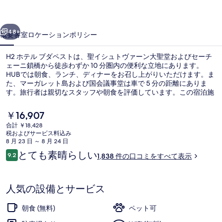
ペ
前へ
次へ
ス
48+
概要
客室
ロケーション
ポリシー
ト
H2 ホテル ブダペストは、聖イシュトヴァーン大聖堂およびセーチ
の
ェーニ鎖橋から徒歩わずか 10 分圏内の便利な立地にあります。
写
HUBでは朝食、ランチ、ディナーをお召し上がりいただけます。ま
た、マーガレット島および国会議事堂は車で 5 分の距離にありま
真
す。旅行者は親切なスタッフや朝食を評価しています。この宿泊施
設からは歩いてすぐ公共交通機関を利用できます。地下鉄 アラニ
ギ
ヤーノシュ駅までは 4 分、地下鉄 バイチ ジリンスキ通り駅までは 6
現
￥16,907
分です。
ャ
在
合計 ￥18,428
の
税およびサービス料込み
ラ
ロビー
料
8 月 23 日 ～ 8 月 24 日
金
口
リ
とても素晴らしい
9.2
1,838 件の口コミをすべて表示
は
10段階中9.2
コ
￥16,907
ー
ミ
で
す
人気の設備とサービス
朝食 (無料)
ペット可