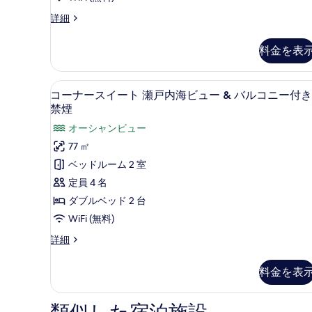
コ
ュ
ー
ク
プ
詳細
ニ
&
レ
ス
ー
バ
ミ
料金を表
-
ル
付
ア
コ
NAGURI
ム
き
ニ
デ
瀬
コーナースイート 瀬戸内海ビュー 
コ
ー
禁
7
ラ
コーナースイート 瀬戸内海ビュー & バルコニー付き
戸
付
ー
ッ
禁煙
煙
き
ク
内
ナ
の
禁
オーシャンビュー
ス
海
煙
ー
-
す
77 ㎡
の
NAGURI
ビ
ス
べ
ベッドルーム 2 室
詳
瀬
ュ
イ
細
戸
て
定員 4 名
ー
内
ー
の
ダブルベッド 2 台
海
禁
ト
写
ビ
WiFi (無料)
煙
ュ
瀬
真
コ
詳細
ー
の
戸
ー
を
禁
ナ
す
内
煙
料金を表
表
ー
の
べ
海
ス
示
詳
て
イ
ビ
細
す