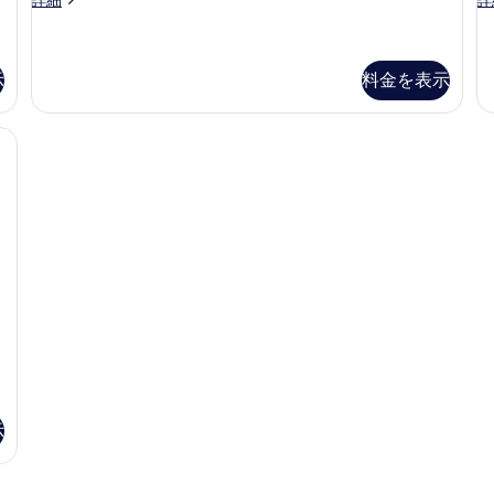
表
ュ
禁
ブ
ー
示
ー
ル
ペ
煙
&
ル
リ
す
バ
の
ー
ア
示
料金を表示
る
ル
ム
ダ
す
-
コ
-
ブ
べ
ニ
N
& バルコニー付き 禁煙 | セーフティボックス (室内)、遮光カーテン、アイロン 
NAGURI
ル
ー
禁
ル
て
付
煙
ー
の
き
の
ム
禁
詳
-
写
煙
細
N
真
の
禁
詳
を
煙
細
の
表
詳
示
細
す
る
示