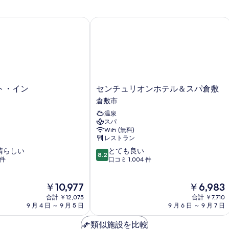
・イン
センチュリオンホテル＆スパ倉敷
セ
ト・イン
センチュリオンホテル＆スパ倉敷
ン
倉敷市
チ
温泉
ュ
スパ
リ
WiFi (無料)
オ
レストラン
ン
10
晴らしい
とても良い
ホ
8.2
段
 件
口コミ 1,004 件
テ
階
ル
中
＆
現
現
￥10,977
￥6,983
8.2、
ス
在
在
と
合計 ￥12,075
パ
合計 ￥7,710
の
の
て
9 月 4 日 ～ 9 月 5 日
9 月 6 日 ～ 9 月 7 日
倉
料
料
も
敷
金
金
良
類似施設を比較
倉