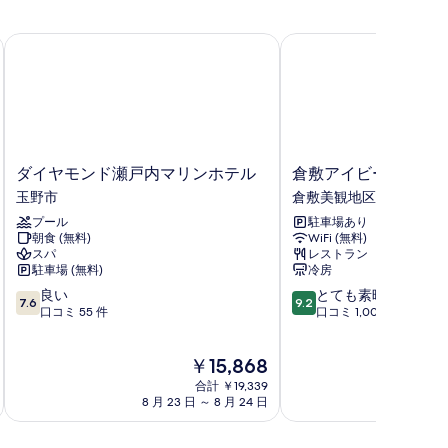
す
示
る
ダイヤモンド瀬戸内マリンホテル
倉敷アイビースクエア
す
る
ダ
倉
ダイヤモンド瀬戸内マリンホテル
倉敷アイビースクエ
イ
敷
玉野市
倉敷美観地区
ヤ
ア
プール
駐車場あり
モ
イ
朝食 (無料)
WiFi (無料)
ン
ビ
スパ
レストラン
ド
ー
駐車場 (無料)
冷房
瀬
ス
10
10
良い
とても素晴らしい
戸
ク
7.6
9.2
段
段
口コミ 55 件
口コミ 1,004 件
内
エ
階
階
マ
ア
中
中
リ
倉
現
￥15,868
7.6、
9.2、
ン
敷
在
良
と
ホ
合計 ￥19,339
美
の
い、
て
8 月 23 日 ～ 8 月 24 日
8 月 
テ
観
料
口
も
ル
地
金
コ
素
玉
区