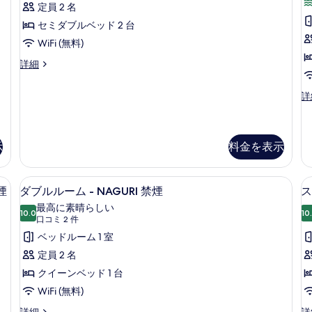
示
ミ
ド
定員 2 名
す
7
ツ
セミダブルベッド 2 台
件)
る
イ
WiFi (無料)
ン
ハ
詳細
リ
ル
ウ
プ
詳
ー
ッ
レ
ド
ム
ミ
ツ
ア
禁
イ
ム
示
料金を表示
ン
煙
デ
ル
の
ラ
ー
RI 瀬戸内海ビュー 禁煙 | セーフティボックス (室内)、遮光カーテン、アイロン /
ダブルルーム - NAGURI 禁煙 | セ
ダ
ッ
す
4
ム
煙
ダブルルーム - NAGURI 禁煙
ス
ク
ブ
禁
べ
最高に素晴らしい
ス
煙
10.0
10
10 点中 10.0
ル
(口
口コミ 2 件
ル
て
の
ー
コ
ル
ベッドルーム 1 室
詳
の
ム
ミ
細
ー
定員 2 名
瀬
写
2
戸
ム
クイーンベッド 1 台
真
件)
内
-
WiFi (無料)
&
海
を
NAGURI
ビ
ダ
ス
詳細
詳