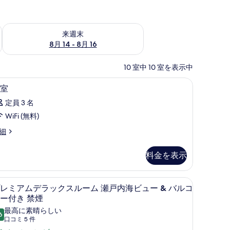
ェック
来週末 8月 14 - 8月 16 の空室状況をチェック
来週末
8月 14 - 8月 16
10 室中 10 室を表示中
、アイロン / アイロン台、WiFi (無料)
セーフティボックス (室内)、遮光カーテン、アイロ
客
3
室
室
定員 3 名
の
WiFi (無料)
す
細
べ
て
料金を表示
の
写
イロン / アイロン台、WiFi (無料)
ィボックス (室内)、遮光カーテン、アイロン / アイロン台、WiFi (無料)
プレミアムデラックスルーム 瀬戸内海ビュー &
プ
5
レミアムデラックスルーム 瀬戸内海ビュー & バルコ
真
レ
ー付き 禁煙
を
ミ
最高に素晴らしい
6
表
10 点中 9.6
(口
口コミ 5 件
ア