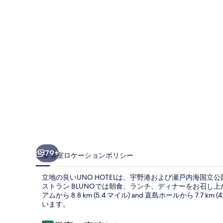
ギ
ャ
ラ
リ
ー
79+
概要
客室
ロケーション
ポリシー
立地の良いUNO HOTELは、宇野港および瀬戸内海国立
ストラン BLUNOでは朝食、ランチ、ディナーをお召し
アムから 8.8 km (5.4 マイル) and 直島ホールから 7
います。