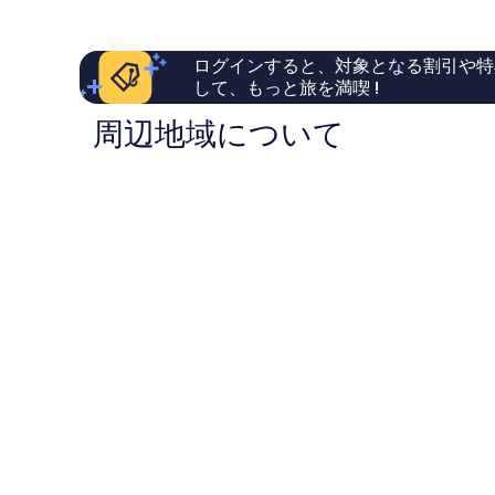
は
写
い、
晴
￥12,756
口
ら
真
コ
し
を
ログインすると、対象となる割引や特
ミ
い、
して、もっと旅を満喫 !
123
口
表
件
コ
示
周辺地域について
件
ミ
の
224
す
口
件
る
コ
件
ミ
の
口
コ
ミ