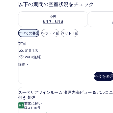
以下の期間の空室状況をチェック
今夜 8月 7 - 8月 8 の空室状況をチェック
明日 8月 8 
今夜
8月 7 - 8月 8
利
すべての客室
ベッド 2 台
ベッド 1 台
用
セーフティボックス (室内)、遮光
客
可
8
客室
室
能
定員 1 名
な
の
WiFi (無料)
客
す
室
客
詳細
べ
室
の
て
の
絞
料金を表
詳
の
り
細
写
込
スーペリアツインルーム 瀬戸内海
ス
4
み
スーペリアツインルーム 瀬戸内海ビュー & バルコ
真
ー
付き 禁煙
条
を
ペ
件
非常に良い
8.8
表
10 点中 8.8
(口
口コミ 18 件
リ