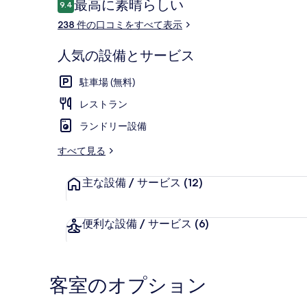
口
最高に素晴らしい
9.4
10段階中9.4
コ
238 件の口コミをすべて表示
ミ
プレミアムデラ
人気の設備とサービス
駐車場 (無料)
レストラン
ランドリー設備
すべて見る
主な設備 / サービス
(12)
便利な設備 / サービス
(6)
客室のオプション