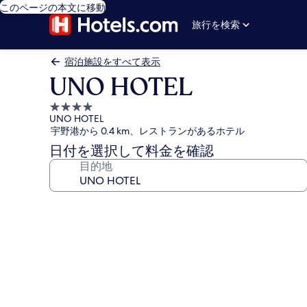
このページの本文に移動
旅行を検索
宿泊施設をすべて表示
UNO HOTEL
4.0
UNO HOTEL
つ
宇野港から 0.4 km、レストランがあるホテル
星
日付を選択して料金を確認
宿
目的地
泊
施
設
UNO
HOTEL
の
写
真