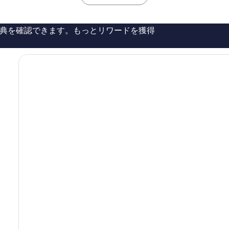
は
は
い、
敷
￥10,977
￥6,983
口
市
コ
典を確認できます。もっとリワードを獲得
ミ
1,004
件
件
の
口
コ
ミ