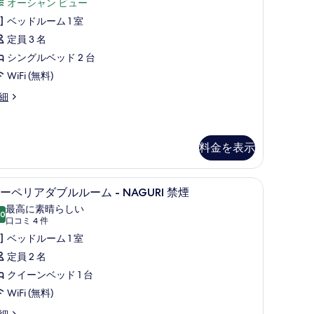
示
コ
オーシャン ビュー
ム
ミ
す
ベッドルーム 1 室
デ
5
る
定員 3 名
ラ
件)
シングルベッド 2 台
ッ
WiFi (無料)
ク
細
ス
ル
ー
料金を表示
ム
瀬
 アイロン台、WiFi (無料)
ーフティボックス (室内)、遮光カーテン、アイロン / アイロン台、WiFi (無料)
スーペリアダブルルーム - NAGURI 禁煙 | 
ス
戸
4
ーペリアダブルルーム - NAGURI 禁煙
ー
内
最高に素晴らしい
.0
10 点中 10.0
ペ
(口
口コミ 4 件
海
コ
リ
ベッドルーム 1 室
ビ
ミ
ア
定員 2 名
ュ
4
ダ
クイーンベッド 1 台
ー
件)
ブ
WiFi (無料)
ル
細