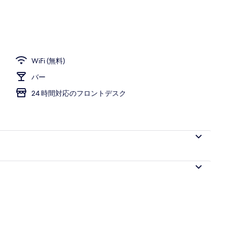
ックス - NAGURI 瀬戸内海ビュー 禁煙 | セーフティボックス (室内)、遮光カ
WiFi (無料)
バー
24 時間対応のフロントデスク