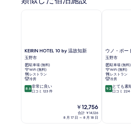
類似した宿泊施設
ー
の
ュ
る
ト
写
瀬
ー
KEIRIN HOTEL 10 by 温故知新
ウノ・ポート
戸
真
&
内
を
バ
海
ビ
表
ル
ュ
示
コ
ー
&
す
ニ
KEIRIN
ウ
KEIRIN HOTEL 10 by 温故知新
ウノ・ポー
バ
HOTEL
ノ・
る
ー
玉野市
玉野市
ル
10
ポ
付
コ
駐車場 (無料)
駐車場 (無料)
by
ー
ニ
WiFi (無料)
WiFi (無料)
温
ト・
き
ー
レストラン
レストラン
故
イ
禁
冷房
冷房
付
知
ン
き
10
10
非常に良い
とても素
煙
新
玉
8.6
9.2
禁
段
段
口コミ 123 件
口コミ 224
玉
野
の
煙
階
階
野
市
の
中
中
す
市
現
詳
￥12,756
8.6、
9.2、
べ
在
細
非
と
合計 ￥14,126
の
て
常
て
8 月 17 日 ～ 8 月 18 日
料
に
も
の
金
良
素