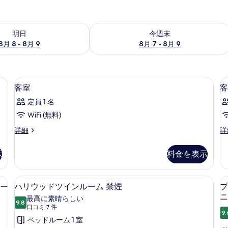
- 8月 9 の空室状況をチェック
今週末 8月 7 - 8月 9 の空室状況をチ
明日
今週末
8月 8 - 8月 9
8月 7 - 8月 9
カーテン、アイロン / アイロン台、WiFi (無料)
セーフティボックス (室内)、遮光カーテン
客
5
客室
客
室
定員 1 名
の
WiFi (無料)
す
客
客
詳細
詳
べ
室
室
て
の
の
示
料金を表示
詳
詳
の
細
細
写
ビュー & バルコニー付き 禁煙 | セーフティボックス (室内)、遮光カーテン、ア
ハリウッドツインルーム 禁煙 | セーフテ
ハ
4
ニー
ハリウッドツインルーム 禁煙
プ
真
リ
ニ
最高に素晴らしい
を
9.8
10 点中 9.8
ウ
(口
口コミ 7 件
9.
表
コ
ッ
ベッドルーム 1 室