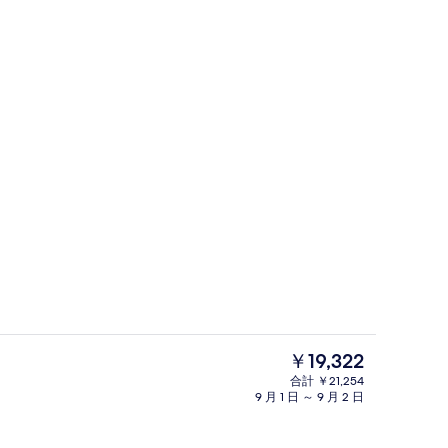
ト 瀬戸内海ビュー & バルコニー付き 禁煙 | ビーチ / オーシャン ビュー
外観
現
￥19,322
在
合計 ￥21,254
の
9 月 1 日 ～ 9 月 2 日
バー (施設内)
料
金
は