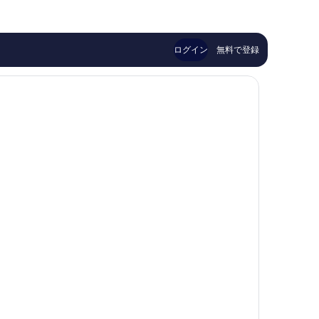
は
ミ
晴
野
￥15,868
55
ら
市
件
し
件
い、
ログイン
無料で登録
の
口
口
コ
コ
ミ
ミ
1,004
件
件
の
口
コ
ミ