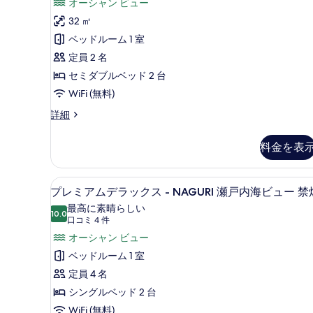
示
コ
オーシャン ビュー
ア
ミ
す
32 ㎡
ツ
18
る
ベッドルーム 1 室
イ
件)
定員 2 名
ン
セミダブルベッド 2 台
ル
WiFi (無料)
ー
ス
詳細
ム
ー
瀬
ペ
料金を表
リ
戸
ア
内
ツ
プレミアムデラックス - NAGU
プ
海
5
イ
プレミアムデラックス - NAGURI 瀬戸内海ビュー 禁
レ
ン
ビ
最高に素晴らしい
ル
10.0
10 点中 10.0
ミ
(口
口コミ 4 件
ュ
ー
コ
ア
オーシャン ビュー
ム
ー
ミ
瀬
ム
ベッドルーム 1 室
&
戸
4
デ
定員 4 名
バ
内
件)
海
ラ
シングルベッド 2 台
ル
ビ
ッ
WiFi (無料)