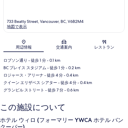
ク
ー
バ
ー
733 Beatty Street, Vancouver, BC, V6B2M4
地図で表示
地図
周辺情報
交通案内
レストラン
ロブソン通り
- 徒歩 1 分
- 0.1 km
BC プレイス スタジアム
- 徒歩 1 分
- 0.2 km
ロジャース・アリーナ
- 徒歩 4 分
- 0.4 km
クイーン エリザベス シアター
- 徒歩 4 分
- 0.4 km
グランビル ストリート
- 徒歩 7 分
- 0.6 km
この施設について
ホテル ウィロ (フォーマリー YWCA ホテル バン
クーバー)