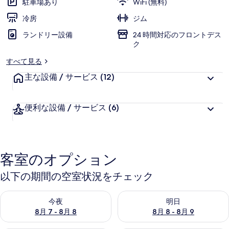
駐車場あり
WiFi (無料)
ー
冷房
ジム
バ
ランドリー設備
24 時間対応のフロントデス
ー)
ク
の
すべて見る
写
主な設備 / サービス
(12)
真
便利な設備 / サービス
(6)
ギ
ャ
ラ
客室のオプション
リ
ー
以下の期間の空室状況をチェック
今夜 8月 7 - 8月 8 の空室状況をチェック
明日 8月 8 - 8月 9 の空室
今夜
明日
8月 7 - 8月 8
8月 8 - 8月 9