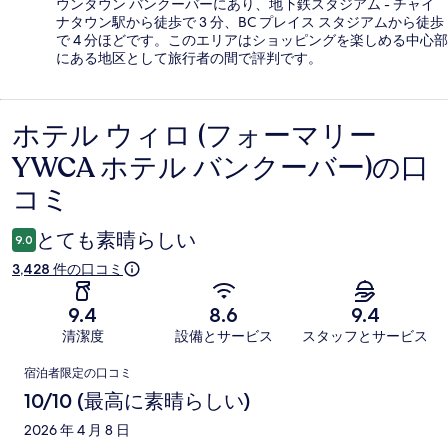
ウンタウン バンクーバーにあり、地下鉄スタジアム - チャイ
ナタウン駅から徒歩で 3 分、BC プレイス スタジアムから徒歩
で 4 分ほどです。このエリアはショッピングを楽しめる中心部
にある地区として旅行者の間で評判です。
ホテル ウィロ (フォーマリー
口
YWCA ホテル バンクーバー)の口
コ
コミ
ミ
とても素晴らしい
9.0
3,428 件の口コミ
9.4
8.6
9.4
清潔度
設備とサービス
スタッフとサービス
口
宿泊者限定の口コミ
コ
10/10 (最高に素晴らしい)
ミ
2026 年 4 月 8 日