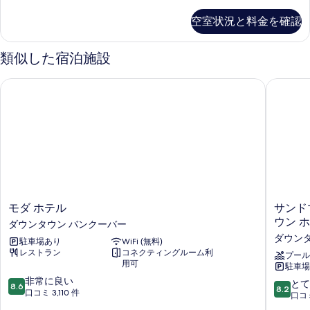
ー
禁
台
写
ベ
ム
禁
煙
空室状況と料金を確認
ク
真
煙
ッ
エ
イ
エ
を
ド
ー
ン
類似した宿泊施設
ン
ン
表
1
ス
ス
ベ
イ
台
示
モダ ホテル
サンドマ
ッ
イ
ー
禁
ド
す
ト
ー
1
の
煙
る
台
ト
詳
エ
禁
細
の
煙
ン
エ
す
ス
ン
べ
ス
イ
て
イ
モ
サ
モダ ホテル
サンド
ー
ー
の
ダ
ン
ウン 
ダウンタウン バンクーバー
ト
ト
ホ
ド
写
の
ダウン
駐車場あり
WiFi (無料)
テ
マ
の
詳
レストラン
コネクティングルーム利
真
ル
ン
プール
す
細
用可
駐車場
ダ
シ
を
10
べ
ウ
非常に良い
グ
10
とて
8.6
8.2
表
段
ン
口コミ 3,110 件
ネ
段
口コミ
て
階
タ
チ
階
示