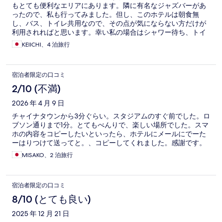
もとても便利なエリアにあります。隣に有名なジャズバーがあ
ったので、私も行ってみました。但し、このホテルは朝食無
し、バス、トイレ共用なので、その点が気にならない方だけが
利用されればと思います。幸い私の場合はシャワー待ち、トイ
レ待ちがなかったので、大きく問題には感じませんでした。朝
KEIICHI、4 泊旅行
食は近くにJam cafe があり、開店前に並び、問題なく入れて、
美味しいエッグベネディクトをいただきました。滞在中、毎日
晴れて、気持ち良く過ごせました。
宿泊者限定の口コミ
2/10 (不満)
2026 年 4 月 9 日
チャイナタウンから3分ぐらい。スタジアムのすぐ前でした。ロ
ブソン通りまで1分。とてもべんりで、楽しい場所でした。スマ
ホの内容をコピーしたいといったら、ホテルにメールにでーた
ーはりつけて送ってと。、コピーしてくれました。感謝です。
MISAKO、2 泊旅行
宿泊者限定の口コミ
8/10 (とても良い)
2025 年 12 月 21 日