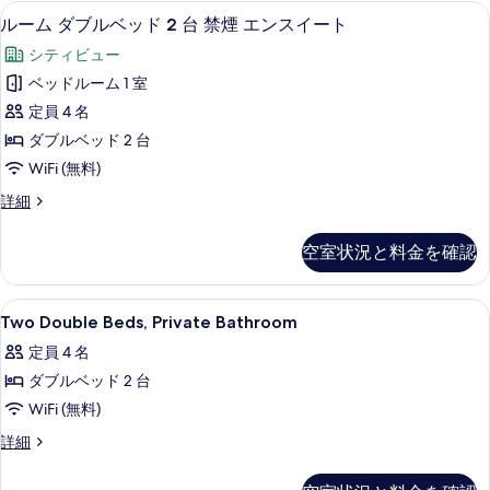
禁
ル
ルーム ダブルベッド 2 台 禁煙 エン
ル
の
詳
5
ベ
ルーム ダブルベッド 2 台 禁煙 エンスイート
煙
細
ー
ッ
す
シティビュー
共
ド
ム
べ
1
ベッドルーム 1 室
用
ダ
台
て
定員 4 名
バ
禁
ブ
の
煙
ダブルベッド 2 台
ス
ル
写
共
WiFi (無料)
ル
用
ベ
真
バ
ー
ル
詳細
ッ
を
ス
ー
ム
ル
ド
ム
表
空室状況と料金を確認
(Semi
ー
ダ
2
示
ム
ブ
Private
台
(Semi
ル
す
Bathroom)
Two
セーフティボックス (室内)、デスク、
Private
7
ベ
禁
Two Double Beds, Private Bathroom
る
の
Double
Bathroom)
ッ
煙
定員 4 名
の
ド
Beds,
す
詳
エ
2
ダブルベッド 2 台
Private
べ
細
台
ン
Bathroom
WiFi (無料)
禁
て
ス
の
煙
Two
詳細
の
エ
Double
イ
す
写
ン
Beds,