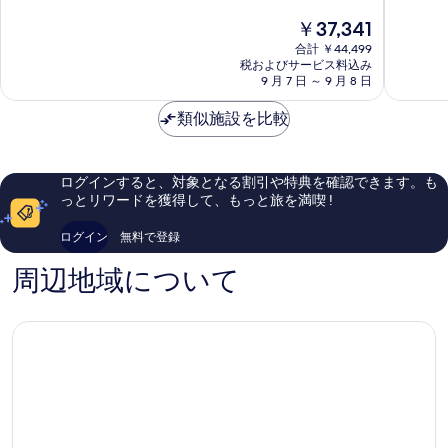
の
中
ウ
ャ
中
す
現
￥37,341
8.6、
ン
ー
8.2、
写
在
非
バ
バ
る
合計 ￥44,499
と
の
真
常
ン
税およびサービス料込み
ン
て
料
9 月 7 日 ～ 9 月 8 日
に
ク
ク
も
を
金
良
ー
ー
良
表
は
類似施設を比較
い、
バ
バ
い、
￥37,341
口
ー
ー
示
口
コ
ダ
コ
す
ミ
ウ
ミ
ログインすると、対象となる割引や特典を確認できます。も
3,110
る
ン
4,653
っとリワードを獲得して、もっと旅を満喫 !
件
タ
件
件
ウ
件
ログイン
無料で登録
の
ン
の
口
ホ
口
周辺地域について
コ
テ
コ
ミ
ル
ミ
ダ
ウ
ン
タ
ウ
ン
バ
ン