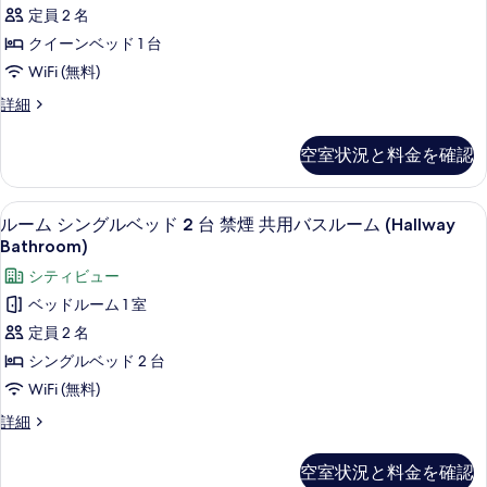
写
リ
ー
ド
定員 2 名
ン
真
ア
2
ベ
クイーンベッド 1 台
を
ル
ッ
台
WiFi (無料)
ド
表
ー
禁
2
ス
詳細
示
ム
台
ー
煙
す
禁
ク
ペ
エ
空室状況と料金を確認
煙
リ
る
イ
エ
ン
ア
ー
ン
ル
ス
ルーム シングルベッド 2 台 禁煙 共用バ
ル
ス
3
ー
ルーム シングルベッド 2 台 禁煙 共用バスルーム (Hallway
ン
イ
イ
ー
ム
Bathroom)
ベ
ー
ク
ー
ム
シティビュー
ト
イ
ッ
ト
シ
の
ー
ベッドルーム 1 室
ド
詳
ン
の
ン
定員 2 名
細
1
ベ
す
グ
ッ
シングルベッド 2 台
台
ド
べ
ル
WiFi (無料)
禁
1
て
ベ
台
煙
ル
詳細
の
禁
ッ
ー
エ
煙
ム
写
ド
空室状況と料金を確認
エ
ン
シ