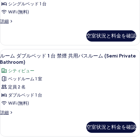
シ
細
シングルベッド 1 台
写
ン
WiFi (無料)
真
グ
を
ル
詳細
ル
ー
表
ベ
ム
空室状況と料金を確認
示
シ
ッ
ン
す
ド
グ
ルーム ダブルベッド 1 台 禁煙 共用バス
ル
る
5
ル
ルーム ダブルベッド 1 台 禁煙 共用バスルーム (Semi Private
1
ー
ベ
Bathroom)
台
ッ
ム
シティビュー
禁
ド
ダ
1
ベッドルーム 1 室
煙
台
ブ
定員 2 名
共
禁
ル
煙
ダブルベッド 1 台
用
共
ベ
WiFi (無料)
バ
用
ッ
バ
ス
ル
詳細
ス
ド
ー
ル
ル
ム
1
空室状況と料金を確認
ー
ー
ダ
台
ム
ブ
ム
の