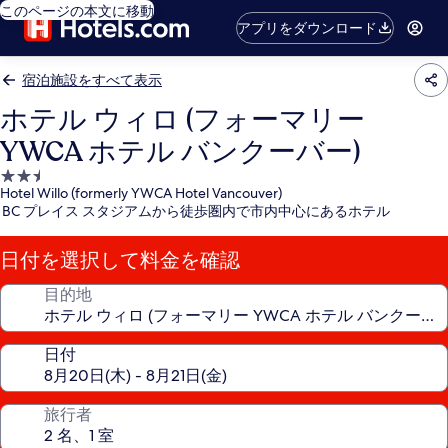
このページの本文に移動
アプリをダウンロード
宿泊施設をすべて表示
ホテル ウィロ (フォーマリー
YWCA ホテル バンクーバー)
2.5
Hotel Willo (formerly YWCA Hotel Vancouver)
つ
BC プレイス スタジアムから徒歩圏内で市内中心にあるホテル
星
宿
日付を選択して料金を確認
泊
施
目的地
設
日付
旅行者