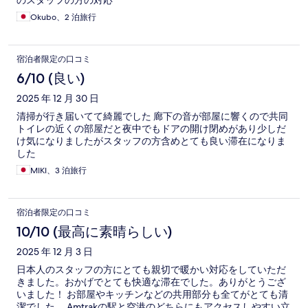
のスタッフの方の対応
Okubo、2 泊旅行
宿泊者限定の口コミ
6/10 (良い)
2025 年 12 月 30 日
清掃が行き届いてて綺麗でした 廊下の音が部屋に響くので共同
トイレの近くの部屋だと夜中でもドアの開け閉めがあり少しだ
け気になりましたがスタッフの方含めとても良い滞在になりま
した
MIKI、3 泊旅行
宿泊者限定の口コミ
10/10 (最高に素晴らしい)
2025 年 12 月 3 日
日本人のスタッフの方にとても親切で暖かい対応をしていただ
きました。おかげでとても快適な滞在でした。ありがとうござ
いました！ お部屋やキッチンなどの共用部分も全てがとても清
潔でした。 Amtrakの駅と空港のどちらにもアクセスしやすい立