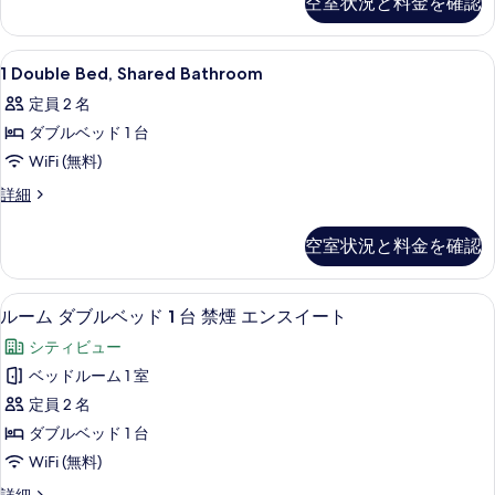
ー
べ
空室状況と料金を確認
ス
Private
真
イ
ト
て
Bathroom
を
ー
の
の
の
1
セーフティボックス (室内)、デスク、
ト
5
詳
表
1 Double Bed, Shared Bathroom
Double
の
す
写
細
示
定員 2 名
詳
Bed,
べ
真
細
す
ダブルベッド 1 台
Shared
て
を
る
Bathroom
WiFi (無料)
の
表
の
1
詳細
写
示
Double
す
真
す
Bed,
べ
空室状況と料金を確認
Shared
を
る
て
Bathroom
表
の
の
セーフティボックス (室内)、デスク、
ル
5
詳
ルーム ダブルベッド 1 台 禁煙 エンスイート
示
写
ー
細
す
シティビュー
真
ム
る
ベッドルーム 1 室
を
ダ
定員 2 名
表
ブ
ダブルベッド 1 台
示
ル
WiFi (無料)
す
ベ
ル