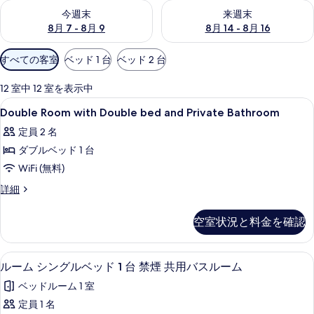
今週末 8月 7 - 8月 9 の空室状況をチェック
来週末 8月 14 - 8月 16 の
今週末
来週末
8月 7 - 8月 9
8月 14 - 8月 16
利
すべての客室
ベッド 1 台
ベッド 2 台
用
可
12 室中 12 室を表示中
能
Double
セーフティボックス (室内)、デスク、
12
Double Room with Double bed and Private Bathroom
な
Room
客
定員 2 名
with
室
ダブルベッド 1 台
Double
の
bed
WiFi (無料)
絞
and
Double
詳細
り
Private
Room
込
with
Bathroom
空室状況と料金を確認
み
Double
の
条
bed
す
and
件
ルーム シングルベッド 1 台 禁煙 共
ル
3
Private
ルーム シングルベッド 1 台 禁煙 共用バスルーム
べ
ー
Bathroom
ベッドルーム 1 室
て
の
ム
詳
定員 1 名
の