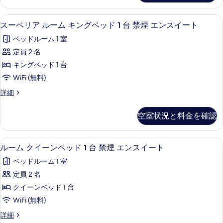
真
2
ン
ン
ス
ス
台
グ
を
スーペリア ルーム キングベッド 1 台
ス
イ
イ
5
ル
スーペリア ルーム キングベッド 1 台 禁煙 エンスイート
禁
表
ー
ー
ベ
ー
ベッドルーム 1 室
ト
煙
示
ッ
ペ
ト
の
ド
定員 2 名
共
す
詳
リ
2
の
キングベッド 1 台
細
用
る
台
ア
す
禁
WiFi (無料)
バ
ル
べ
煙
ス
ス
詳細
共
ー
て
ー
用
ル
ム
ペ
の
バ
空室状況と料金を確認
ー
リ
ス
キ
写
ア
ム
ル
ン
ル
真
ー
セーフティボックス (室内)、デスク、
ル
(Hallway
3
ー
ルーム クイーンベッド 1 台 禁煙 エンスイート
グ
ム
を
ー
Bathroom)
ム
(Hallway
ベ
ベッドルーム 1 室
表
キ
の
Bathroom)
ム
ン
ッ
定員 2 名
の
示
す
ク
グ
詳
ド
クイーンベッド 1 台
す
ベ
べ
イ
細
1
ッ
WiFi (無料)
る
て
ー
ド
台
ル
詳細
1
の
ン