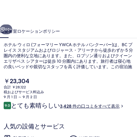
ロ
(フ
前へ
次へ
ォ
60+
概要
客室
ロケーション
ポリシー
ー
ホテル ウィロ (フォーマリー YWCA ホテル バンクーバー)は、BC プ
マ
レイス スタジアムおよびロジャース・アリーナから徒歩わずか 5 分
圏内の便利な立地にあります。また、ロブソン通りおよびクイーン
リ
エリザベス シアターは徒歩 10 分圏内にあります。旅行者は寝心地
ー
の良いベッドや親切なスタッフを高く評価しています。この宿泊施
設からは歩いてすぐ公共交通機関を利用できます。地下鉄スタジア
YWCA
ム - チャイナタウン駅までは 3 分、地下鉄バンクーバーシティセン
現
￥23,304
ター駅までは 8 分です。
ホ
在
合計 ￥28,122
の
税およびサービス料込み
テ
屋上テラス
料
9 月 1 日 ～ 9 月 2 日
金
口
ル
とても素晴らしい
9.0
3,428 件の口コミをすべて表示
は
10段階中9.0
コ
￥23,304
バ
ミ
で
す
ン
人気の設備とサービス
ク