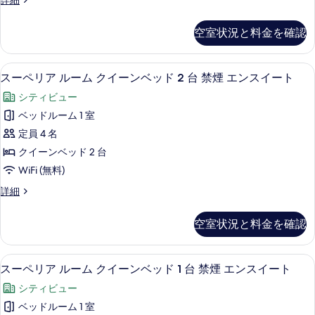
詳細
る
ッ
ー
ド
ム
空室状況と料金を確認
ダ
1
ブ
台
ル
スーペリア ルーム クイーンベッド 2 
ス
6
ベ
禁
スーペリア ルーム クイーンベッド 2 台 禁煙 エンスイート
ー
ッ
煙
シティビュー
ド
ペ
エ
1
ベッドルーム 1 室
リ
台
ン
定員 4 名
禁
ア
ス
煙
クイーンベッド 2 台
ル
エ
イ
WiFi (無料)
ン
ー
ー
ス
ス
詳細
ム
イ
ー
ト
ー
ク
ペ
の
空室状況と料金を確認
ト
リ
イ
の
す
ア
ー
詳
ル
べ
スーペリア ルーム クイーンベッド 1 
ス
細
6
ー
スーペリア ルーム クイーンベッド 1 台 禁煙 エンスイート
ン
て
ー
ム
ベ
シティビュー
ク
の
ペ
イ
ッ
ベッドルーム 1 室