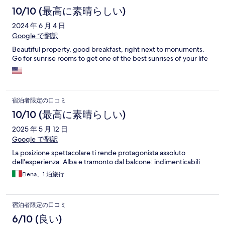
コ
10/10 (最高に素晴らしい)
ミ
2024 年 6 月 4 日
Google で翻訳
Beautiful property, good breakfast, right next to monuments.
Go for sunrise rooms to get one of the best sunrises of your life
宿泊者限定の口コミ
10/10 (最高に素晴らしい)
2025 年 5 月 12 日
Google で翻訳
La posizione spettacolare ti rende protagonista assoluto
dell'esperienza. Alba e tramonto dal balcone: indimenticabili
Elena、1 泊旅行
宿泊者限定の口コミ
6/10 (良い)