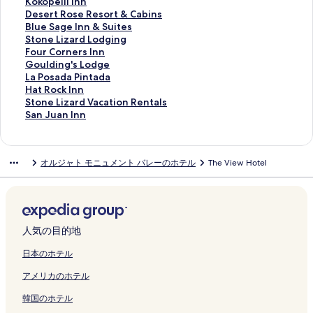
i
l
s
g
g
a
r
r
u
r
K
Kokopelli Inn
n
y
C
A
M
y
8
s
n
o
o
D
Desert Rose Resort & Cabins
g
R
o
p
e
I
B
E
n
s
k
e
B
Blue Sage Inn & Suites
s
e
u
p
s
n
l
a
i
p
o
s
l
S
Stone Lizard Lodging
R
t
n
l
a
n
a
r
n
e
p
e
u
t
F
Four Corners Inn
e
r
t
e
A
&
n
s
g
c
e
r
e
o
o
G
Goulding's Lodge
s
e
r
L
m
S
d
I
V
t
l
t
S
n
u
o
L
La Posada Pintada
o
a
y
a
a
u
i
n
i
o
l
R
a
e
r
u
a
H
Hat Rock Inn
r
t
C
n
z
i
n
n
e
r
i
o
g
L
C
l
P
a
S
Stone Lizard Vacation Rentals
t
の
o
e
i
t
g
の
w
M
I
s
e
i
o
d
o
t
t
S
San Juan Inn
の
ペ
t
L
n
e
の
ペ
s
o
n
e
I
z
r
i
s
R
o
a
ペ
ー
t
o
g
s
ペ
ー
:
t
n
R
n
a
n
n
a
o
n
n
ー
ジ
a
g
V
B
ー
ジ
Q
o
の
e
n
r
e
g
d
c
e
J
オルジャト モニュメント バレーのホテル
The View Hotel
ジ
を
g
C
i
l
ジ
を
u
r
ペ
s
&
d
r
'
a
k
L
u
を
開
e
a
e
a
を
開
i
L
ー
o
S
L
s
s
P
I
i
a
開
く
の
b
w
n
開
く
e
o
ジ
r
u
o
I
L
i
n
z
n
く
リ
ペ
i
s
d
く
リ
t
d
を
t
i
d
n
o
n
n
a
I
リ
ン
ー
n
の
i
リ
ン
B
g
開
&
t
g
n
d
t
の
r
n
ン
ク
ジ
の
ペ
n
ン
ク
l
e
く
C
e
i
の
g
a
ペ
d
n
人気の目的地
ク
を
ペ
ー
g
ク
u
の
リ
a
s
n
ペ
e
d
ー
V
の
開
ー
ジ
の
f
ペ
ン
b
の
g
ー
の
a
ジ
a
ペ
日本のホテル
く
ジ
を
ペ
f
ー
ク
i
ペ
の
ジ
ペ
の
を
c
ー
アメリカのホテル
リ
を
開
ー
H
ジ
n
ー
ペ
を
ー
ペ
開
a
ジ
ン
開
く
ジ
o
を
s
ジ
ー
開
ジ
ー
く
t
を
韓国のホテル
ク
く
リ
を
m
開
の
を
ジ
く
を
ジ
リ
i
開