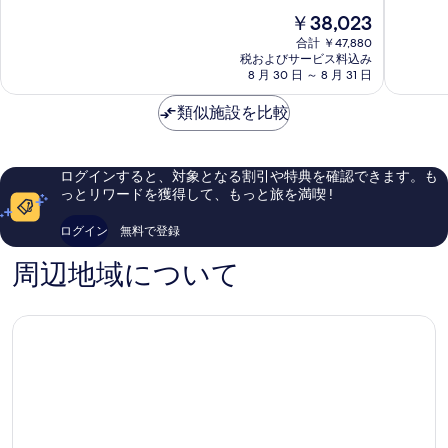
ス
Mexican
階
階
現
￥38,023
ロ
Hat
中
中
在
ッ
9.0、
8.4、
合計 ￥47,880
の
ジ
税およびサービス料込み
と
と
料
8 月 30 日 ～ 8 月 31 日
Oljato-
て
て
金
Monument
も
も
は
類似施設を比較
Valley
素
良
￥38,023
晴
い、
ら
口
し
コ
ログインすると、対象となる割引や特典を確認できます。も
い、
ミ
っとリワードを獲得して、もっと旅を満喫 !
口
1,828
コ
件
ログイン
無料で登録
ミ
件
1,988
の
周辺地域について
件
口
件
コ
の
ミ
口
コ
ミ