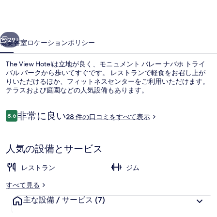
真
ギ
ャ
前へ
次へ
29+
概要
客室
ロケーション
ポリシー
ラ
リ
The View Hotelは立地が良く、モニュメント バレー ナバホ トライ
バル パークから歩いてすぐです。 レストランで軽食をお召し上が
ー
りいただけるほか、フィットネスセンターをご利用いただけます。
テラスおよび庭園などの人気設備もあります。
口
非常に良い
8.6
28 件の口コミをすべて表示
10段階中8.6
コ
ミ
施設からの眺望
人気の設備とサービス
レストラン
ジム
すべて見る
主な設備 / サービス
(7)