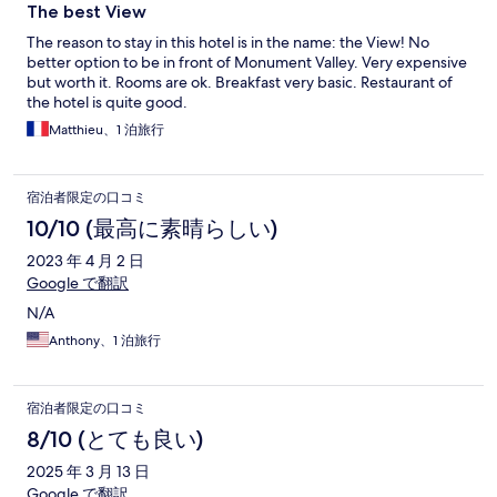
The best View
The reason to stay in this hotel is in the name: the View! No
better option to be in front of Monument Valley. Very expensive
but worth it. Rooms are ok. Breakfast very basic. Restaurant of
the hotel is quite good.
Matthieu、1 泊旅行
宿泊者限定の口コミ
10/10 (最高に素晴らしい)
2023 年 4 月 2 日
Google で翻訳
N/A
Anthony、1 泊旅行
宿泊者限定の口コミ
8/10 (とても良い)
2025 年 3 月 13 日
Google で翻訳