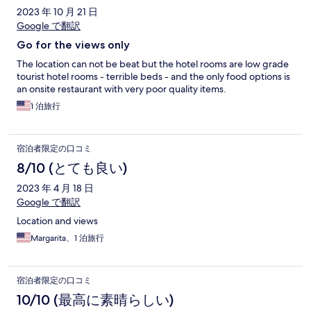
2023 年 10 月 21 日
Google で翻訳
Go for the views only
The location can not be beat but the hotel rooms are low grade
tourist hotel rooms - terrible beds - and the only food options is
an onsite restaurant with very poor quality items.
1 泊旅行
宿泊者限定の口コミ
8/10 (とても良い)
2023 年 4 月 18 日
Google で翻訳
Location and views
Margarita、1 泊旅行
宿泊者限定の口コミ
10/10 (最高に素晴らしい)