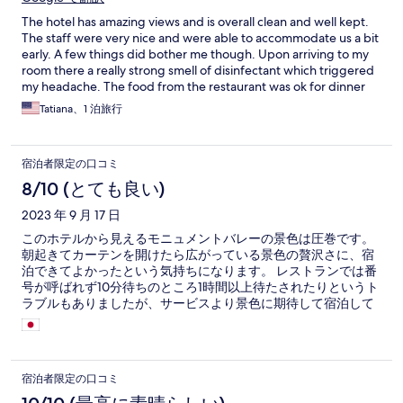
The hotel has amazing views and is overall clean and well kept.
The staff were very nice and were able to accommodate us a bit
early. A few things did bother me though. Upon arriving to my
room there a really strong smell of disinfectant which triggered
my headache. The food from the restaurant was ok for dinner
(we had the burger with fries, chicken tenders, and chilli) . The
Tatiana、1 泊旅行
free breakfast buffet was not good at all. The eggs were
tasteless, bagels were hard, and there were no fruits or
anything healthier to eat besides light and fit yogurt. Everything
宿泊者限定の口コミ
served in paper plates, disposable silverware and styrofoam
cups.
8/10 (とても良い)
2023 年 9 月 17 日
このホテルから見えるモニュメントバレーの景色は圧巻です。
朝起きてカーテンを開けたら広がっている景色の贅沢さに、宿
泊できてよかったという気持ちになります。 レストランでは番
号が呼ばれず10分待ちのところ1時間以上待たされたりというト
ラブルもありましたが、サービスより景色に期待して宿泊して
いたので、総評して大満足です。 ラスベガスから距離はあり、
行くのは大変ですが、素晴らしいホテルだと思います。
宿泊者限定の口コミ