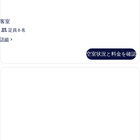
客室
定員 6 名
客
詳細
室
の
空室状況と料金を確認
詳
細