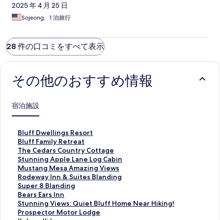
2025 年 4 月 25 日
Sojeong、1 泊旅行
28 件の口コミをすべて表示
その他のおすすめ情報
宿泊施設
B
Bluff Dwellings Resort
l
B
Bluff Family Retreat
u
l
T
The Cedars Country Cottage
f
u
h
S
Stunning Apple Lane Log Cabin
f
f
e
t
M
Mustang Mesa Amazing Views
D
f
C
u
u
R
Rodeway Inn & Suites Blanding
w
F
e
n
s
o
S
Super 8 Blanding
e
a
d
n
t
d
u
B
Bears Ears Inn
l
m
a
i
a
e
p
e
S
Stunning Views: Quiet Bluff Home Near Hiking!
l
i
r
n
n
w
e
a
t
P
Prospector Motor Lodge