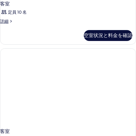
客室
定員 10 名
客
詳細
室
の
空室状況と料金を確認
詳
細
客室