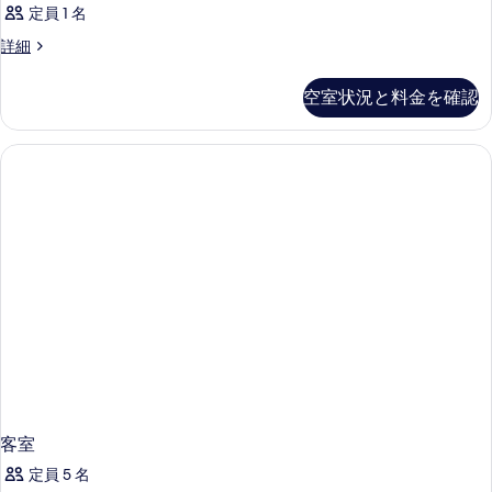
定員 1 名
客
詳細
室
の
空室状況と料金を確認
詳
細
客室
定員 5 名