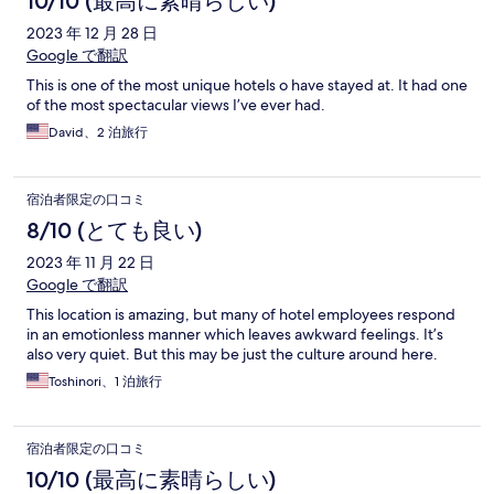
10/10 (最高に素晴らしい)
2023 年 12 月 28 日
Google で翻訳
This is one of the most unique hotels o have stayed at. It had one
of the most spectacular views I’ve ever had.
David、2 泊旅行
宿泊者限定の口コミ
8/10 (とても良い)
2023 年 11 月 22 日
Google で翻訳
This location is amazing, but many of hotel employees respond
in an emotionless manner which leaves awkward feelings. It’s
also very quiet. But this may be just the culture around here.
Toshinori、1 泊旅行
宿泊者限定の口コミ
10/10 (最高に素晴らしい)