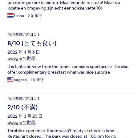
bevroren gekookte eieren. Maar voor de rest oke! Maar de
locatie en omgeving zijn echt eenndikke vette 10!
Sanne、2 泊旅行
宿泊者限定の口コミ
8/10 (とても良い)
2022 年 4 月 6 日
Google で翻訳
It is fantastic view from the room ,sunrise is spectacular.The also
offer complimentary breakfast what was nice surprise
bogdan、1 泊旅行
宿泊者限定の口コミ
2/10 (不満)
2022 年 3 月 25 日
Google で翻訳
Terrible experience. Room wasn’t ready at check in time.
Restaurant closed. The park was closed at 1:00 pm for no