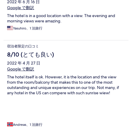
2022 年 6 月 16 日
Google で翻訳
The hotel is in a good location with a view. The evening and
morning views were amazing.
Yasuhiro、1 泊旅行
宿泊者限定の口コミ
8/10 (とても良い)
2022 年 4 月 27 日
Google で翻訳
The hotel itself is ok. However, it is the location and the view
from the room/balcony that makes this to one of the most
outstanding and unique experiences on our trip. Not many, if
any hotel in the US can compere with such sunrise wiew!
Andreas、1 泊旅行