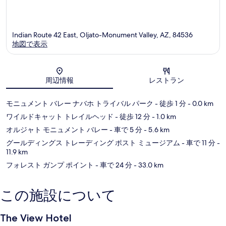
Indian Route 42 East, Oljato-Monument Valley, AZ, 84536
地図で表示
地図
周辺情報
レストラン
モニュメント バレー ナバホ トライバル パーク
- 徒歩 1 分
- 0.0 km
ワイルドキャット トレイルヘッド
- 徒歩 12 分
- 1.0 km
オルジャト モニュメント バレー
- 車で 5 分
- 5.6 km
グールディングス トレーディング ポスト ミュージアム
- 車で 11 分
-
11.9 km
フォレスト ガンプ ポイント
- 車で 24 分
- 33.0 km
この施設について
The View Hotel