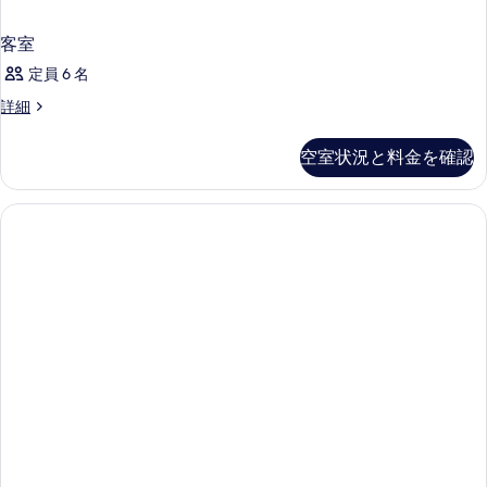
客室
定員 6 名
客
詳細
室
の
空室状況と料金を確認
詳
細