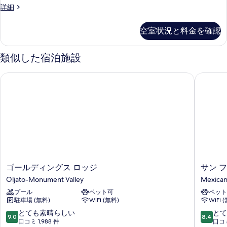
客
詳細
室
の
空室状況と料金を確認
詳
細
類似した宿泊施設
ゴールディングス ロッジ
サン フ
ゴ
サ
ゴールディングス ロッジ
サン 
ー
ン
Oljato-Monument Valley
Mexican
ル
フ
プール
ペット可
ペット
デ
ア
駐車場 (無料)
WiFi (無料)
WiFi 
ィ
ン
ン
イ
10
10
とても素晴らしい
とて
9.0
8.4
グ
ン
段
段
口コミ 1,988 件
口コミ