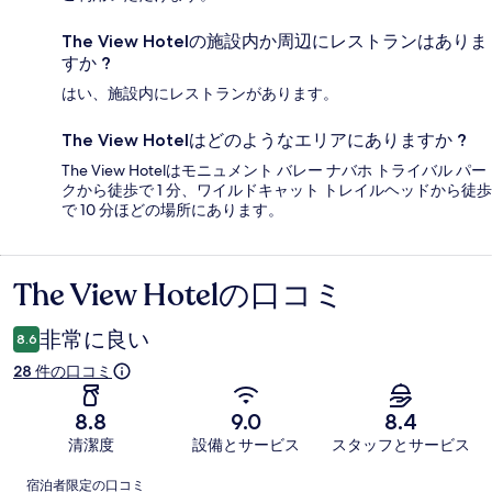
The View Hotelの施設内か周辺にレストランはありま
すか ?
はい、施設内にレストランがあります。
The View Hotelはどのようなエリアにありますか ?
The View Hotelはモニュメント バレー ナバホ トライバル パー
クから徒歩で 1 分、ワイルドキャット トレイルヘッドから徒歩
で 10 分ほどの場所にあります。
The View Hotelの口コミ
口
コ
非常に良い
8.6
ミ
28 件の口コミ
8.8
9.0
8.4
清潔度
設備とサービス
スタッフとサービス
口
宿泊者限定の口コミ