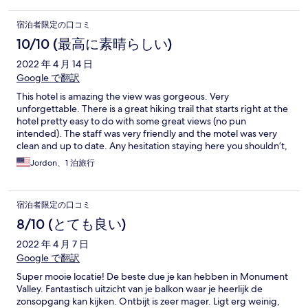
宿泊者限定の口コミ
10/10 (最高に素晴らしい)
2022 年 4 月 14 日
Google で翻訳
This hotel is amazing the view was gorgeous. Very
unforgettable. There is a great hiking trail that starts right at the
hotel pretty easy to do with some great views (no pun
intended). The staff was very friendly and the motel was very
clean and up to date. Any hesitation staying here you shouldn’t,
the view of Monument Valley alone is worth it.
Jordon、1 泊旅行
宿泊者限定の口コミ
8/10 (とても良い)
2022 年 4 月 7 日
Google で翻訳
Super mooie locatie! De beste due je kan hebben in Monument
Valley. Fantastisch uitzicht van je balkon waar je heerlijk de
zonsopgang kan kijken. Ontbijt is zeer mager. Ligt erg weinig,