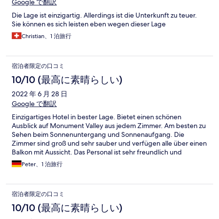
Google で翻訳
Die Lage ist einzigartig. Allerdings ist die Unterkunft zu teuer.
Sie können es sich leisten eben wegen dieser Lage
Christian、1 泊旅行
宿泊者限定の口コミ
10/10 (最高に素晴らしい)
2022 年 6 月 28 日
Google で翻訳
Einzigartiges Hotel in bester Lage. Bietet einen schönen
Ausblick auf Monument Valley aus jedem Zimmer. Am besten zu
Sehen beim Sonnenuntergang und Sonnenaufgang. Die
Zimmer sind groß und sehr sauber und verfügen alle über einen
Balkon mit Aussicht. Das Personal ist sehr freundlich und
Hilfsbereit. Die Unterkunft ist sehr sicher und wird nachts vom
Peter、1 泊旅行
Sicherheitsdienst bewacht. Vor Ort ist ein Restaurant und ein
Souvenir-Geschäft. Es verfügt über ein schnelles WLAN.
宿泊者限定の口コミ
10/10 (最高に素晴らしい)