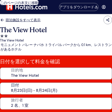
このページの本文に移動
アプリをダウンロード
宿泊施設をすべて表示
The View Hotel
2.0
The View Hotel
つ
モニュメント バレー ナバホ トライバル パークから 0.1 km、レストラン
星
があるホテル
宿
泊
日付を選択して料金を確認
施
設
目的地
日付
旅行者