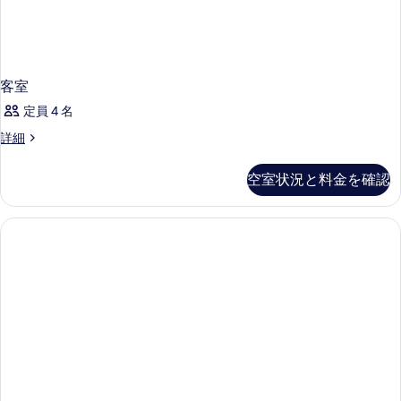
客室
定員 4 名
客
詳細
室
の
空室状況と料金を確認
詳
細