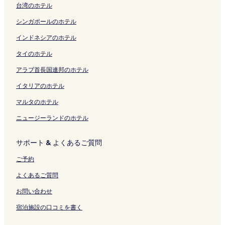
リ
ン
開
e
く
ペ
開
を
リ
開
を
ン
o
く
台湾のホテル
ン
ク
く
N
リ
ー
く
開
ン
く
開
ク
n
リ
ク
リ
e
ン
ジ
リ
く
ク
リ
く
R
ン
シンガポールのホテル
ン
a
ク
を
ン
リ
ン
リ
e
ク
ク
r
開
ク
ン
ク
ン
n
インドネシアのホテル
H
く
ク
ク
t
タイのホテル
i
リ
a
k
ン
l
アラブ首長国連邦のホテル
i
ク
s
n
の
イタリアのホテル
g
ペ
!
ー
マルタのホテル
の
ジ
ニュージーランドのホテル
ペ
を
ー
開
ジ
く
サポート & よくあるご質問
を
リ
開
ン
ご予約
く
ク
リ
よくあるご質問
ン
ク
お問い合わせ
宿泊施設の口コミを書く