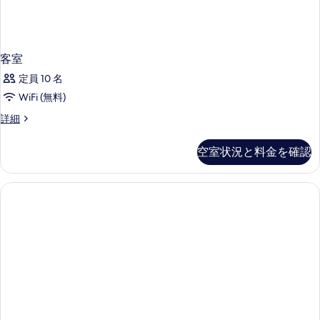
示
す
る
客室
定員 10 名
WiFi (無料)
客
詳細
室
の
空室状況と料金を確認
詳
細