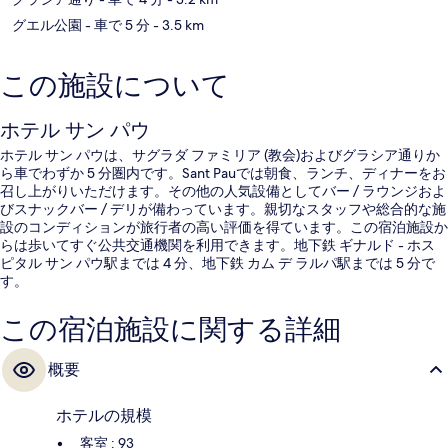
グエル公園
- 車で 5 分
- 3.5 km
この施設について
ホテル サン パウ
ホテル サン パウは、サグラダ ファミリア (教会)およびグラシア通りか
ら車でわずか 5 分圏内です。Sant Pauでは朝食、ランチ、ディナーをお
召し上がりいただけます。その他の人気設備としてバー / ラウンジおよ
びスナックバー / デリが備わっています。親切なスタッフや総合的な施
設のコンディションが旅行者の高い評価を得ています。この宿泊施設か
らは歩いてすぐ公共交通機関を利用できます。地下鉄 ギナルド - ホス
ピタル サン パウ駅までは 4 分、地下鉄 カム デ ラルパ駅までは 5 分で
す。
この宿泊施設に関する詳細
概要
ホテルの規模
客室 : 93