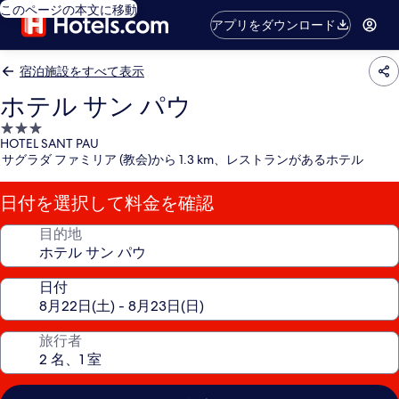
このページの本文に移動
アプリをダウンロード
宿泊施設をすべて表示
ホテル サン パウ
3.0
HOTEL SANT PAU
つ
サグラダ ファミリア (教会)から 1.3 km、レストランがあるホテル
星
宿
日付を選択して料金を確認
泊
施
目的地
設
日付
旅行者