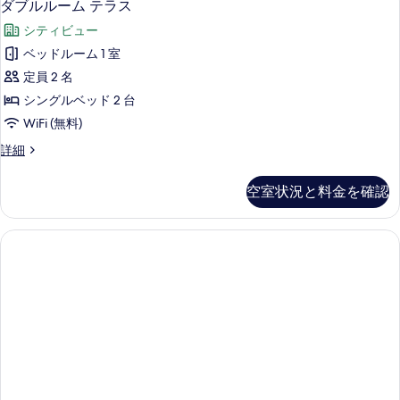
べ
5
(New
ダブルルーム テラス
ブ
Style)
て
シティビュー
の
ル
の
詳
ベッドルーム 1 室
ル
細
写
定員 2 名
ー
真
シングルベッド 2 台
ム
を
WiFi (無料)
テ
表
ダ
詳細
ラ
示
ブ
ス
ル
す
空室状況と料金を確認
ル
の
る
ー
す
ム
テ
べ
ラ
て
ス
の
の
詳
写
細
真
を
表