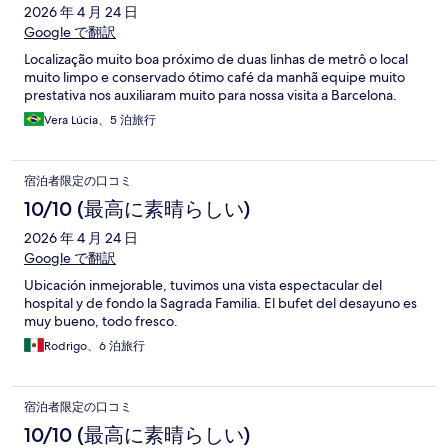
2026 年 4 月 24 日
Google で翻訳
Localização muito boa próximo de duas linhas de metrô o local
muito limpo e conservado ótimo café da manhã equipe muito
prestativa nos auxiliaram muito para nossa visita a Barcelona.
Vera Lúcia、5 泊旅行
宿泊者限定の口コミ
10/10 (最高に素晴らしい)
2026 年 4 月 24 日
Google で翻訳
Ubicación inmejorable, tuvimos una vista espectacular del
hospital y de fondo la Sagrada Familia. El bufet del desayuno es
muy bueno, todo fresco.
Rodrigo、6 泊旅行
宿泊者限定の口コミ
10/10 (最高に素晴らしい)