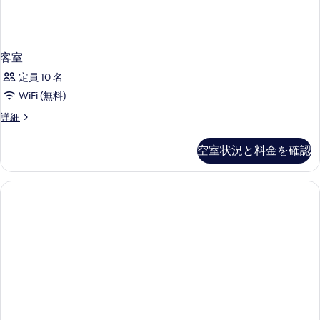
客室
定員 10 名
WiFi (無料)
客
詳細
室
の
空室状況と料金を確認
詳
細