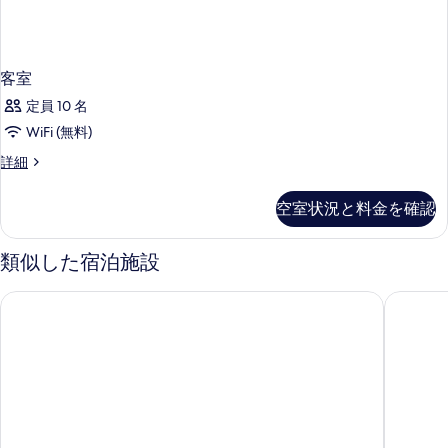
客室
定員 10 名
WiFi (無料)
客
詳細
室
の
空室状況と料金を確認
詳
細
類似した宿泊施設
アルセロン ホテル
カタロニ