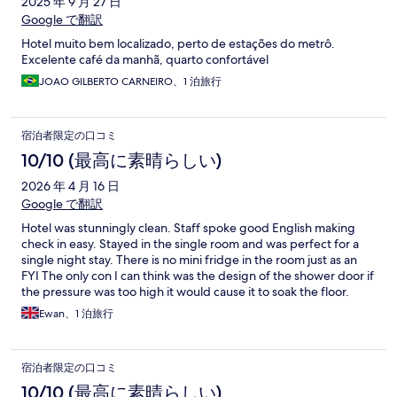
2025 年 9 月 27 日
Google で翻訳
Hotel muito bem localizado, perto de estações do metrô.
Excelente café da manhã, quarto confortável
JOAO GILBERTO CARNEIRO、1 泊旅行
宿泊者限定の口コミ
10/10 (最高に素晴らしい)
2026 年 4 月 16 日
Google で翻訳
Hotel was stunningly clean. Staff spoke good English making
check in easy. Stayed in the single room and was perfect for a
single night stay. There is no mini fridge in the room just as an
FYI The only con I can think was the design of the shower door if
the pressure was too high it would cause it to soak the floor.
Ewan、1 泊旅行
宿泊者限定の口コミ
10/10 (最高に素晴らしい)