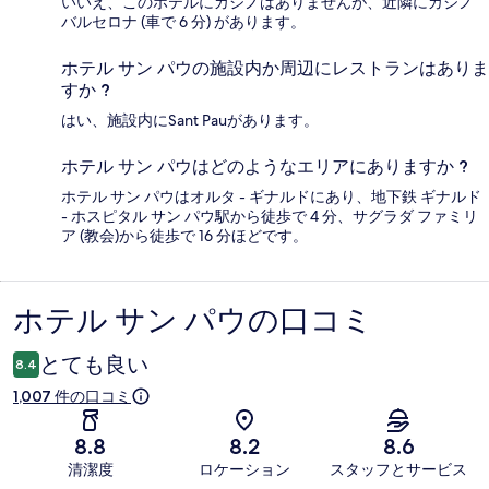
いいえ、このホテルにカジノはありませんが、近隣にカジノ
バルセロナ (車で 6 分) があります。
ホテル サン パウの施設内か周辺にレストランはありま
すか ?
はい、施設内にSant Pauがあります。
ホテル サン パウはどのようなエリアにありますか ?
ホテル サン パウはオルタ - ギナルドにあり、地下鉄 ギナルド
- ホスピタル サン パウ駅から徒歩で 4 分、サグラダ ファミリ
ア (教会)から徒歩で 16 分ほどです。
ホテル サン パウの口コミ
口
コ
とても良い
8.4
ミ
1,007 件の口コミ
8.8
8.2
8.6
清潔度
ロケーション
スタッフとサービス