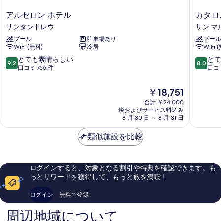
ア
カ
アルセロン ホテル
カタロ
ル
タ
サンタンドレウ
サン マ
セ
ロ
プール
駐車場あり
プール
ロ
ニ
WiFi (無料)
冷房
WiFi 
ン
ア
ホ
サ
10
10
とても素晴らしい
とて
9.2
8.0
テ
グ
段
段
口コミ 766 件
口コミ
ル
ラ
階
階
サ
ダ
中
中
現
￥18,751
ン
フ
9.2、
8.0、
在
タ
合計 ￥24,000
ァ
と
と
の
税およびサービス料込み
ン
ミ
て
て
料
8 月 30 日 ～ 8 月 31 日
ド
リ
も
も
金
レ
ア
素
良
は
類似施設を比較
ウ
サ
晴
い、
￥18,751
ン
ら
口
マ
し
コ
ル
い、
ミ
ログインすると、対象となる割引や特典を確認できます。も
チ
口
828
っとリワードを獲得して、もっと旅を満喫 !
コ
件
ミ
件
ログイン
無料で登録
766
の
件
口
周辺地域について
件
コ