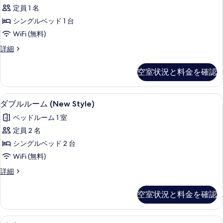
ル
を
定員 1 名
ル
表
シングルベッド 1 台
ー
示
WiFi (無料)
ム
す
シ
詳細
(Interior)
ン
る
の
グ
空室状況と料金を確認
ル
す
ル
べ
ー
ダブルルーム (New Style) | デスク、
ダ
4
ム
て
ダブルルーム (New Style)
ブ
(Interior)
の
ベッドルーム 1 室
の
ル
写
詳
定員 2 名
ル
細
真
シングルベッド 2 台
ー
を
WiFi (無料)
ム
表
ダ
詳細
(New
ブ
示
Style)
ル
す
空室状況と料金を確認
ル
の
る
ー
す
ム
ダブルルーム テラス | デスク、WiFi 
ダ