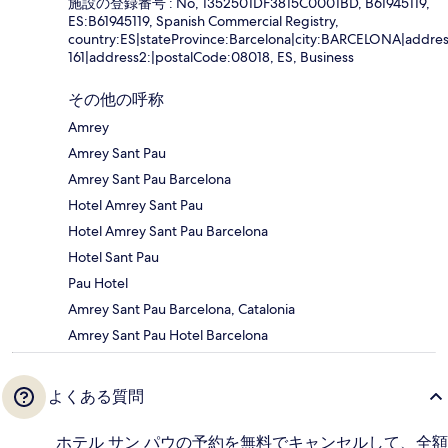
施設の登録番号 : No, 1352501DF3815C0001BD, B61945119,
ES:B61945119, Spanish Commercial Registry,
country:ES|stateProvince:Barcelona|city:BARCELONA|addr
161|address2:|postalCode:08018, ES, Business
その他の呼称
Amrey
Amrey Sant Pau
Amrey Sant Pau Barcelona
Hotel Amrey Sant Pau
Hotel Amrey Sant Pau Barcelona
Hotel Sant Pau
Pau Hotel
Amrey Sant Pau Barcelona, Catalonia
Amrey Sant Pau Hotel Barcelona
よくある質問
ホテル サン パウの予約を無料でキャンセルして、全額