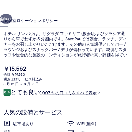
ウ
前へ
次へ
の
84+
概要
客室
ロケーション
ポリシー
写
ホテル サン パウは、サグラダ ファミリア (教会)およびグラシア通
真
りから車でわずか 5 分圏内です。Sant Pauでは朝食、ランチ、ディ
ナーをお召し上がりいただけます。その他の人気設備としてバー /
ギ
ラウンジおよびスナックバー / デリが備わっています。親切なスタ
ャ
ッフや総合的な施設のコンディションが旅行者の高い評価を得てい
ます。この宿泊施設からは歩いてすぐ公共交通機関を利用できま
ラ
す。地下鉄 ギナルド - ホスピタル サン パウ駅までは 4 分、地下鉄
現
￥15,562
カム デ ラルパ駅までは 5 分です。
在
リ
合計 ￥19,930
の
税およびサービス料込み
フロント
ー
料
8 月 12 日 ～ 8 月 13 日
金
口
とても良い
8.4
1,007 件の口コミをすべて表示
は
10段階中8.4
コ
￥15,562
ミ
で
す
人気の設備とサービス
駐車場あり
WiFi (無料)