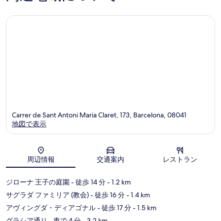
の
ミ
口
コ
ミ
Carrer de Sant Antoni Maria Claret, 173, Barcelona, 08041
地図で表示
地図
周辺情報
交通案内
レストラン
ジローナ 王子の庭園
- 徒歩 14 分
- 1.2 km
サグラダ ファミリア (教会)
- 徒歩 16 分
- 1.4 km
アヴィングダ・ディアゴナル
- 徒歩 17 分
- 1.5 km
グラシア通り
- 車で 4 分
- 3.2 km