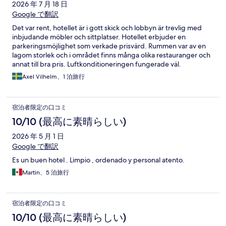
2026 年 7 月 18 日
Google で翻訳
Det var rent, hotellet är i gott skick och lobbyn är trevlig med
inbjudande möbler och sittplatser. Hotellet erbjuder en
parkeringsmöjlighet som verkade prisvärd. Rummen var av en
lagom storlek och i området finns många olika restauranger och
annat till bra pris. Luftkonditioneringen fungerade väl.
Axel Vilhelm、1 泊旅行
宿泊者限定の口コミ
10/10 (最高に素晴らしい)
2026 年 5 月 1 日
Google で翻訳
Es un buen hotel . Limpio , ordenado y personal atento.
Martin、5 泊旅行
宿泊者限定の口コミ
10/10 (最高に素晴らしい)