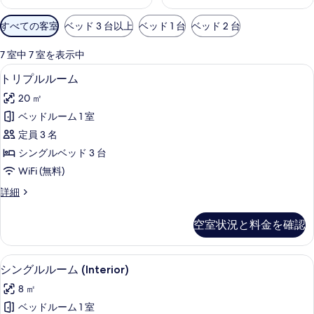
利
すべての客室
ベッド 3 台以上
ベッド 1 台
ベッド 2 台
用
可
7 室中 7 室を表示中
能
トリプルルーム | デスク、WiFi (無
ト
4
トリプルルーム
な
リ
客
20 ㎡
プ
室
ベッドルーム 1 室
ル
の
定員 3 名
ル
絞
シングルベッド 3 台
り
ー
WiFi (無料)
込
ム
み
ト
詳細
の
リ
条
す
プ
件
空室状況と料金を確認
ル
べ
ル
て
ー
シングルルーム (Interior) | デスク、
シ
3
ム
シングルルーム (Interior)
の
ン
の
写
8 ㎡
詳
グ
細
真
ベッドルーム 1 室