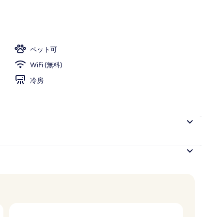
フェ)、毎日提供 (有料)
ペット可
WiFi (無料)
冷房