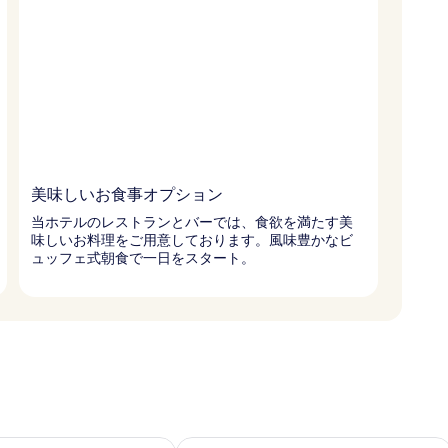
美味しいお食事オプション
当ホテルのレストランとバーでは、食欲を満たす美
味しいお料理をご用意しております。風味豊かなビ
ュッフェ式朝食で一日をスタート。
- 8月 11 の空室状況をチェック
今週末 8月 14 - 8月 16 の空室状況を