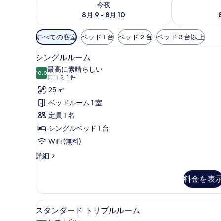
今夜
8月 9 - 8月 10
利
すべての客室
ベッド 1 台
ベッド 2 台
ベッド 3 台以上
用
高級寝具、ミニバー、セーフティ
シ
可
4
シングルルーム
ン
能
最高に素晴らしい
10.0
な
10 点中 10.0
グ
(口
口コミ 1 件
客
コ
ル
25 ㎡
室
ミ
ル
ベッドルーム 1 室
の
1
ー
定員 1 名
絞
件)
ム
シングルベッド 1 台
り
の
WiFi (無料)
込
み
す
シ
詳細
条
ン
べ
グ
件
料金を表
て
ル
ル
の
ー
スタンダード トリプルルーム 
ス
写
3
ム
スタンダード トリプルルーム
タ
の
真