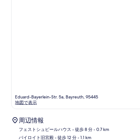
件
の
口
コ
ミ
Eduard-Bayerlein-Str. 5a, Bayreuth, 95445
地図で表示
周辺情報
フェストシュピールハウス
- 徒歩 8 分
- 0.7 km
バイロイト旧宮殿
- 徒歩 12 分
- 1.1 km