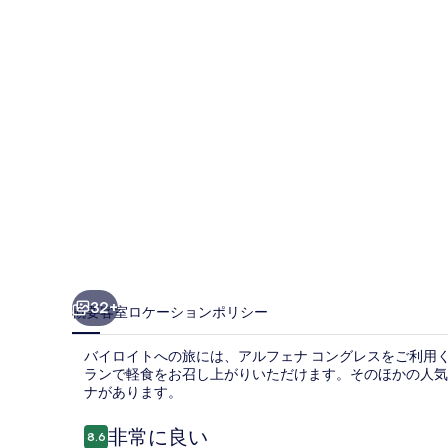
コ
ン
グ
レ
ス
の
写
真
ギ
ャ
32+
概要
客室
ロケーション
ポリシー
ラ
バイロイトへの旅には、アルフェナ コングレスをご利用
リ
ランで軽食をお召し上がりいただけます。そのほかの人気設
ナがあります。
ー
口
非常に良い
8.6
10段階中8.6