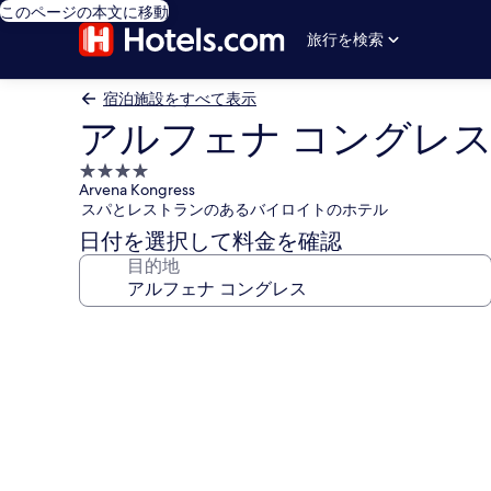
このページの本文に移動
旅行を検索
宿泊施設をすべて表示
アルフェナ コングレ
4.0
Arvena Kongress
つ
スパとレストランのあるバイロイトのホテル
星
日付を選択して料金を確認
宿
目的地
泊
施
設
ア
ル
フ
ェ
ナ