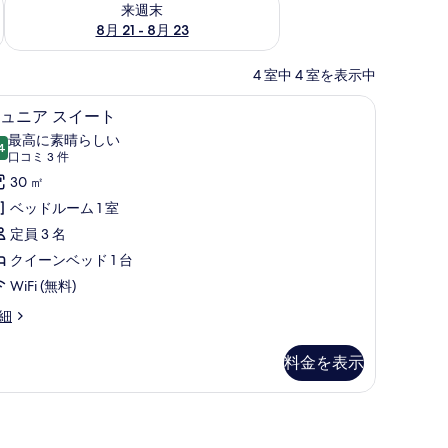
来週末
8月 21 - 8月 23
4 室中 4 室を表示中
ス (室内)、デスク
ジュニア スイート | 高級寝具、ミニバー、セ
ジ
4
ュニア スイート
ュ
最高に素晴らしい
4
10 点中 9.4
ニ
(口
口コミ 3 件
コ
ア
30 ㎡
ミ
ス
ベッドルーム 1 室
3
イ
定員 3 名
件)
ー
クイーンベッド 1 台
ト
WiFi (無料)
の
細
す
料金を表示
べ
て
の
写