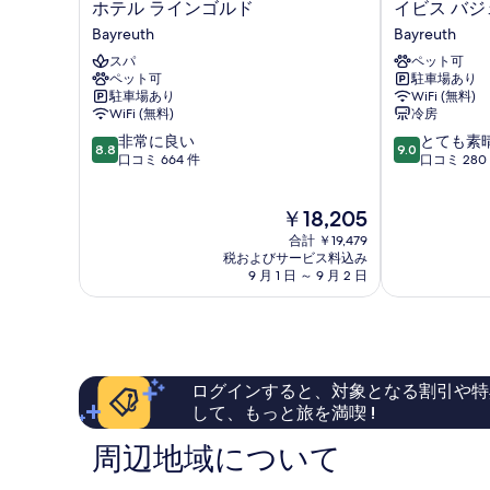
ホ
イ
ホテル ラインゴルド
イビス バジ
真
テ
ビ
Bayreuth
Bayreuth
を
ル
ス
スパ
ペット可
ラ
バ
表
ペット可
駐車場あり
イ
ジ
駐車場あり
WiFi (無料)
示
ン
ェ
WiFi (無料)
冷房
ゴ
ッ
す
10
10
非常に良い
とても素
ル
ト
8.8
9.0
る
段
段
口コミ 664 件
口コミ 280
ド
バ
階
階
Bayreuth
イ
中
中
ロ
現
￥18,205
8.8、
9.0、
イ
在
非
と
合計 ￥19,479
ス
の
常
て
税およびサービス料込み
Bayreuth
料
9 月 1 日 ～ 9 月 2 日
に
も
金
良
素
は
い、
晴
￥18,205
口
ら
コ
し
ミ
い、
ログインすると、対象となる割引や特
664
口
して、もっと旅を満喫 !
件
コ
件
ミ
周辺地域について
の
280
口
件