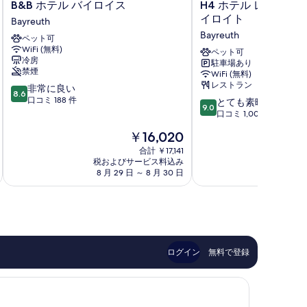
B&B
H4
B&B ホテル バイロイス
H4 ホテル レジデン
ホ
ホ
イロイト
Bayreuth
テ
テ
Bayreuth
ペット可
ル
ル
WiFi (無料)
バ
レ
ペット可
冷房
駐車場あり
イ
ジ
禁煙
WiFi (無料)
ロ
デ
レストラン
10
非常に良い
イ
ン
8.6
段
口コミ 188 件
10
ス
ツ
とても素晴らしい
9.0
階
段
Bayreuth
シ
口コミ 1,004 件
中
階
ュ
現
￥16,020
8.6、
中
ロ
在
非
9.0、
合計 ￥17,141
ス
の
常
税およびサービス料込み
税およ
と
バ
料
8 月 29 日 ～ 8 月 30 日
8 
に
て
イ
金
良
も
ロ
は
い、
素
イ
￥16,020
口
晴
ト
コ
ら
Bayreuth
ミ
し
188
い、
ログイン
無料で登録
件
口
件
コ
の
ミ
口
1,004