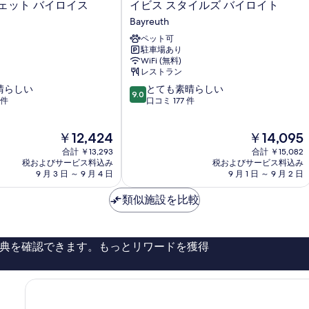
イ
ェット バイロイス
イビス スタイルズ バイロイト
ビ
Bayreuth
ス
ペット可
ス
駐車場あり
タ
WiFi (無料)
イ
レストラン
ル
10
晴らしい
とても素晴らしい
ズ
9.0
段
 件
口コミ 177 件
バ
階
イ
中
ロ
現
現
￥12,424
￥14,095
9.0、
イ
在
在
と
合計 ￥13,293
ト
合計 ￥15,082
の
の
て
税およびサービス料込み
税およびサービス料込み
Bayreuth
料
料
9 月 3 日 ～ 9 月 4 日
9 月 1 日 ～ 9 月 2 日
も
金
金
素
は
は
類似施設を比較
晴
￥12,424
￥14,095
ら
し
い、
典を確認できます。もっとリワードを獲得
口
コ
ミ
177
件