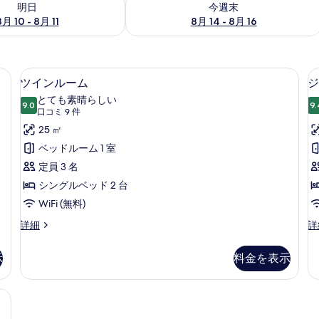
明日
今週末
8月 10 - 8月 11
8月 14 - 8月 16
ボックス (室内)、デスク
高級寝具、ミニバー、セーフティボック
ツ
4
ツインルーム
ジ
イ
とても素晴らしい
9.0
9.
10 点中 9.0
ン
(口
口コミ 9 件
コ
ル
25 ㎡
ミ
ー
ベッドルーム 1 室
9
ム
定員 3 名
件)
の
シングルベッド 2 台
す
WiFi (無料)
べ
ツ
ジ
詳細
詳
イ
ュ
て
ン
ニ
示
料金を表示
の
ル
ア
ー
ス
写
ム
イ
| 高級寝具、ミニバー、セーフティボックス (室内)、デスク
真
の
ー
詳
ト
を