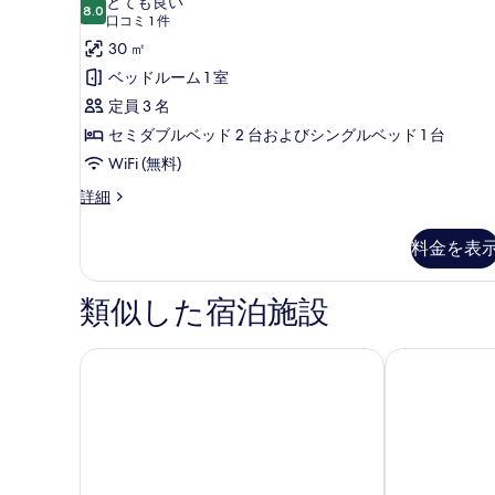
とても良い
詳
8.0
10 点中 8.0
ン
(口
を
口コミ 1 件
細
コ
ダ
30 ㎡
表
ミ
ー
ベッドルーム 1 室
示
1
ド
定員 3 名
す
件)
ト
セミダブルベッド 2 台およびシングルベッド 1 台
る
リ
WiFi (無料)
プ
ス
詳細
タ
ル
ン
料金を表
ル
ダ
ー
ー
ド
類似した宿泊施設
ム
ト
リ
の
プ
ホテル ラインゴルド
イビス バジェ
す
ル
べ
ル
ー
て
ム
の
の
詳
写
細