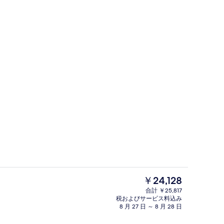
施設内の設備
現
￥24,128
在
合計 ￥25,817
の
税およびサービス料込み
ロビー
料
8 月 27 日 ～ 8 月 28 日
金
は