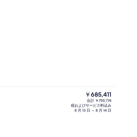
トルコ風呂 / ハマム、ボディ トリ
ーによる動画
現
￥685,411
在
合計 ￥755,774
の
税およびサービス料込み
外観
料
8 月 13 日 ～ 8 月 14 日
金
は
￥685,411
で