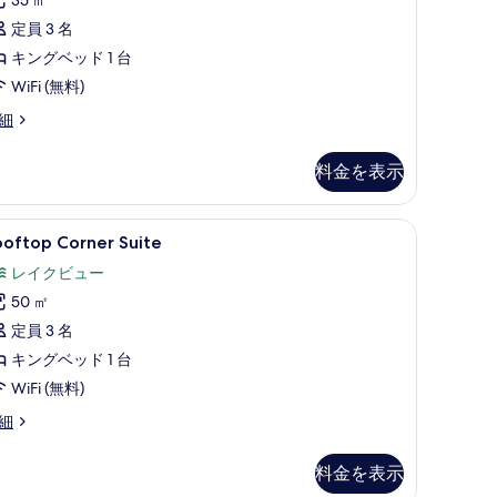
す
5
定員 3 名
件)
べ
キングベッド 1 台
て
WiFi (無料)
の
ke
細
写
ew
estige
真
料金を表示
oom
を
表
級寝具、羽毛の掛け布団、ミニバー、セーフティボックス (室内)
ooftop
Rooftop Corner Suite | 高級寝具、
5
ooftop Corner Suite
示
orner
レイクビュー
す
uite
50 ㎡
る
の
定員 3 名
す
キングベッド 1 台
べ
WiFi (無料)
て
の
oftop
細
rner
写
ite
料金を表示
真