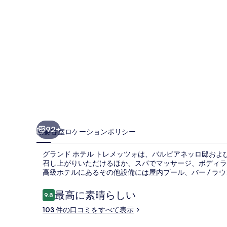
ト
レ
メ
ッ
ツ
ォ
の
写
92+
概要
客室
ロケーション
ポリシー
真
グランド ホテル トレメッツォは、バルビアネッロ邸および
ギ
召し上がりいただけるほか、スパでマッサージ、ボディラッ
高級ホテルにあるその他設備には屋内プール、バー / ラ
ャ
ラ
口
最高に素晴らしい
9.8
10段階中9.8
コ
リ
103 件の口コミをすべて表示
ミ
ー