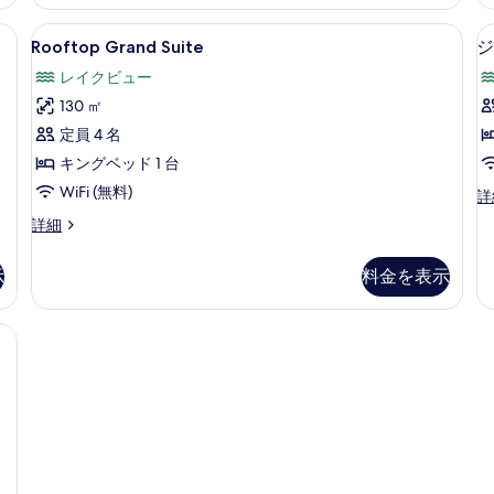
詳
詳
を
細
細
級寝具、羽毛の掛け布団、ミニバー、セーフティボックス (室内)
Rooftop
Rooftop Grand Suite | 高
表
7
Rooftop Grand Suite
ジ
Grand
示
レイクビュー
Suite
す
130 ㎡
の
る
定員 4 名
す
キングベッド 1 台
べ
WiFi (無料)
て
ジ
詳
ュ
の
Rooftop
詳細
ニ
Grand
写
ア
Suite
ス
示
料金を表示
真
の
イ
詳
を
ー
細
ニバー、セーフティボックス (室内)
ト
表
レ
示
イ
ク
す
ビ
る
ュ
ー
の
詳