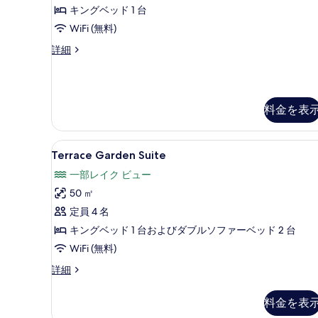
す
キングベッド 1 台
べ
WiFi (無料)
て
Lake
詳細
View
の
Deluxe
写
Room
の
真
料金を表
詳
を
細
表
Terrace
Terrace Garden Suit
5
Terrace Garden Suite
示
Garden
一部レイク ビュー
す
Suite
50 ㎡
る
の
定員 4 名
す
キングベッド 1 台およびダブルソファーベッド 2 台
べ
WiFi (無料)
て
の
Terrace
詳細
Garden
写
Suite
料金を表
真
の