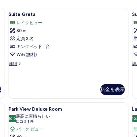
Room | 高級寝具、羽毛の掛け布団、ミニバー、セーフティボックス (室内)
Suite
Suite Greta | 高級寝具、羽毛の
S
5
Suite Greta
Su
Greta
Em
レイクビュー
の
80 ㎡
す
定員 3 名
べ
キングベッド 1 台
て
WiFi (無料)
の
Suite
Su
詳細
詳
写
Greta
Em
真
の
の
詳
詳
を
細
細
表
示
料金を表示
示
す
oom | 高級寝具、羽毛の掛け布団、ミニバー、セーフティボックス (室内)
Park
Park View Deluxe Room |
L
5
Park View Deluxe Room
L
る
View
V
最高に素晴らしい
Deluxe
10.0
P
10
10 点中 10.0
(口
口コミ 1 件
Room
R
コ
パーク ビュー
の
ミ
40 ㎡