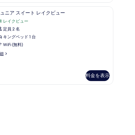
を
級寝具、羽毛の掛け布団、ミニバー、セーフティボックス (室内)
ジュニア スイート レイクビュー | 高級寝具
ジ
表
4
ュニア スイート レイクビュー
ュ
示
レイクビュー
ニ
す
定員 2 名
ア
る
キングベッド 1 台
ス
WiFi (無料)
イ
細
ー
ト
レ
料金を表示
イ
ク
ビ
ュ
ー
の
す