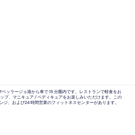
クリエイタ
ベッラージョ港から車で 15 分圏内です。レストランで軽食をお
プ、マニキュア / ペディキュアをお楽しみいただけます。この
ウンジ、および24 時間営業のフィットネスセンターがあります。
施設の正面