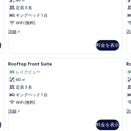
す
1
定員 3 名
件)
べ
キングベッド 1 台
て
WiFi (無料)
の
Park
La
詳細
詳
写
View
Vi
Deluxe
Pr
真
示
料金を表示
Room
R
を
の
の
表
詳
詳
e | 高級寝具、羽毛の掛け布団、ミニバー、セーフティボックス (室内)
Rooftop
Rooftop Front Suite | 高
R
5
細
細
Rooftop Front Suite
R
示
Front
C
レイクビュー
す
Suite
S
60 ㎡
る
の
定員 3 名
す
キングベッド 1 台
べ
WiFi (無料)
て
の
Rooftop
Ro
詳細
詳
Front
Co
写
Suite
Su
示
料金を表示
真
の
の