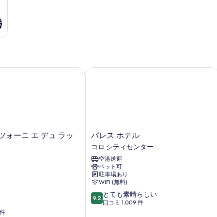
細
示
ォーニ エ デュ ラック
パレス ホテル
パ
ツォーニ エ デュ ラッ
パレス ホテル
レ
コロ シティセンター
ス
空港送迎
ホ
ペット可
テ
駐車場あり
ル
WiFi (無料)
コ
10
とても素晴らしい
ロ
9.2
段
口コミ 1,009 件
シ
階
 件
テ