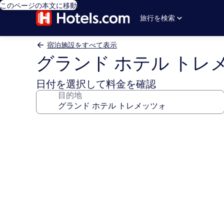
このページの本文に移動
旅行を検索
宿泊施設をすべて表示
グランド ホテル トレ
日付を選択して料金を確認
目的地
グ
ラ
ン
ド
ホ
テ
ル