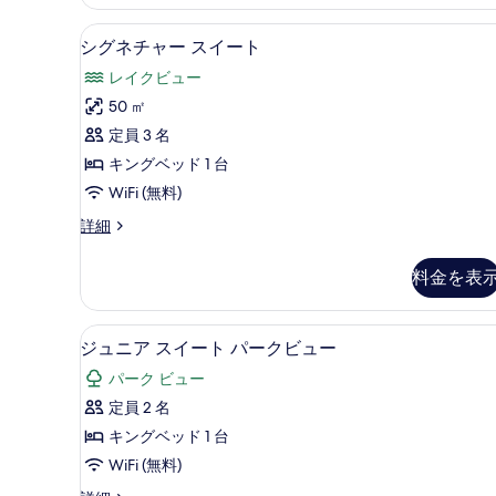
詳
を
細
シグネチャー スイート | 高
シ
表
6
シグネチャー スイート
グ
示
レイクビュー
ネ
す
50 ㎡
チ
る
定員 3 名
ャ
キングベッド 1 台
ー
WiFi (無料)
ス
シ
詳細
イ
グ
ー
ネ
料金を表
チ
ト
ャ
の
ー
高級寝具、羽毛の掛け布団、ミ
ジ
4
ス
ジュニア スイート パークビュー
す
ュ
イ
べ
パーク ビュー
ー
ニ
ト
て
定員 2 名
ア
の
の
キングベッド 1 台
詳
ス
細
写
WiFi (無料)
イ