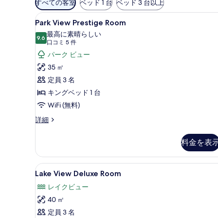
すべての客室
ベッド 1 台
ベッド 3 台以上
用
Park
Park View Prestige 
可
5
Park View Prestige Room
View
能
最高に素晴らしい
Prestige
9.6
な
10 点中 9.6
(口
口コミ 5 件
Room
客
コ
パーク ビュー
の
室
ミ
35 ㎡
の
す
5
定員 3 名
絞
件)
べ
キングベッド 1 台
り
て
WiFi (無料)
込
の
み
Park
詳細
写
条
View
Prestige
真
件
料金を表
Room
を
の
表
詳
Lake
Lake View Deluxe R
5
細
Lake View Deluxe Room
示
View
レイクビュー
す
Deluxe
40 ㎡
る
Room
の
定員 3 名