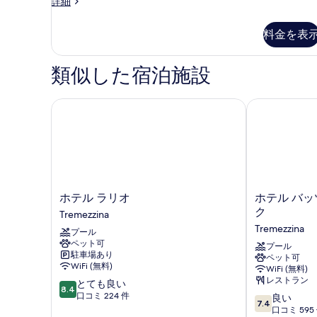
真
ジ
詳細
ー
ュ
を
ト
ニ
料金を表
表
ア
パ
ス
示
ー
イ
類似した宿泊施設
す
ー
ク
ト
る
ビ
パ
ホテル ラリオ
ホテル バッツ
ー
ュ
ク
ー
ビ
ュ
の
ー
す
の
べ
詳
ホ
ホ
ホテル ラリオ
ホテル バッ
細
テ
テ
て
ク
Tremezzina
ル
ル
の
Tremezzina
プール
ラ
バ
ペット可
写
リ
ッ
プール
駐車場あり
ペット可
オ
ツ
真
WiFi (無料)
WiFi (無料)
Tremezzina
ォ
レストラン
を
10
とても良い
ー
8.4
段
口コミ 224 件
10
ニ
良い
表
7.4
階
段
エ
口コミ 595