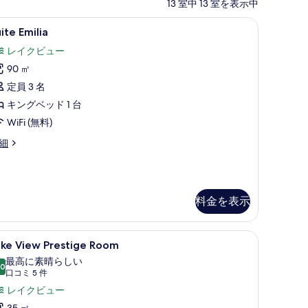
13 室中 13 室を表示中
掛け布団、ミニバー、セーフティボックス (室内)
uite
Suite Emilia | 高級寝具、羽毛の掛け布団
5
ite Emilia
ilia
レイクビュー
の
90 ㎡
す
定員 3 名
べ
キングベッド 1 台
て
WiFi (無料)
の
ite
細
写
ilia
真
を
表
料金を表示
示
す
 高級寝具、羽毛の掛け布団、ミニバー、セーフティボックス (室内)
ake
Lake View Prestige Room | 高級
5
ake View Prestige Room
る
iew
最高に素晴らしい
restige
.0
10 点中 10.0
(口
口コミ 5 件
oom
コ
レイクビュー
の
ミ
35 ㎡