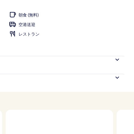
朝食 (無料)
空港送迎
レストラン