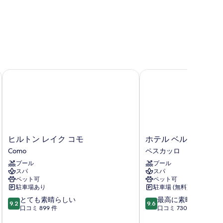
べ
て
の
写
真
を
ヒルトン レイク コモ
ホテル ベルヴェデーレ
表
示
す
る
ヒ
ホ
ヒルトン レイク コモ
ホテル ベルヴェデー
ル
テ
Como
ペスカッロ
ト
ル
プール
プール
ン
ベ
スパ
スパ
レ
ル
ペット可
ペット可
イ
ヴ
駐車場あり
駐車場 (無料)
ク
ェ
10
10
とても素晴らしい
最高に素晴らしい
コ
デ
9.2
9.6
段
段
口コミ 899 件
口コミ 730 件
モ
ー
階
階
Como
レ