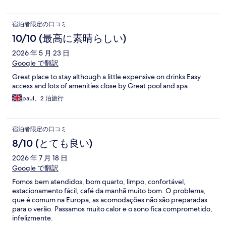
宿泊者限定の口コミ
10/10 (最高に素晴らしい)
2026 年 5 月 23 日
Google で翻訳
Great place to stay although a little expensive on drinks Easy
access and lots of amenities close by Great pool and spa
paul、2 泊旅行
宿泊者限定の口コミ
8/10 (とても良い)
2026 年 7 月 18 日
Google で翻訳
Fomos bem atendidos, bom quarto, limpo, confortável,
estacionamento fácil, café da manhã muito bom. O problema,
que é comum na Europa, as acomodações não são preparadas
para o verão. Passamos muito calor e o sono fica comprometido,
infelizmente.