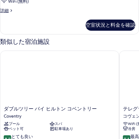
の
す
WiFi (無料)
2
す
べ
台
King
詳細
の
Room,
べ
て
詳
1
て
の
空室状況と料金を確認
細
King
の
写
Bed
の
類似した宿泊施設
写
真
詳
真
を
細
ダブルツリー バイ ヒルトン コベントリー
テレグラ
を
表
表
示
示
す
す
る
る
ダ
テ
ダブルツリー バイ ヒルトン コベントリー
テレグ
ブ
レ
Coventry
コヴェ
ル
グ
プール
スパ
WiFi 
ツ
ラ
ペット可
駐車場あり
冷房
リ
フ
ー
ホ
10
10
とても良い
最高
8.2
9.4