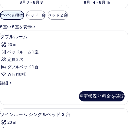
8月 7 - 8月 9
8月 14 - 8月 16
利
すべての客室
ベッド 1 台
ベッド 2 台
用
可
5 室中 5 室を表示中
能
デスク、ノートパソコン用作業スペース
ダ
9
ダブルルーム
な
ブ
客
23 ㎡
ル
室
ベッドルーム 1 室
ル
の
定員 2 名
ー
絞
ダブルベッド 1 台
り
ム
WiFi (無料)
込
の
み
ダ
詳細
す
ブ
条
べ
ル
件
空室状況と料金を確認
ル
て
ー
の
ム
ツインルーム シングルベッド 2 台 
ツ
8
の
ツインルーム シングルベッド 2 台
写
イ
詳
真
23 ㎡
細
ン