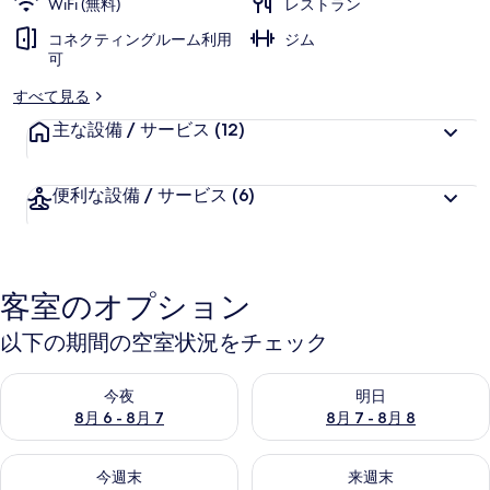
WiFi (無料)
レストラン
リ
コネクティングルーム利用
ジム
可
ー
すべて見る
主な設備 / サービス
(12)
便利な設備 / サービス
(6)
客室のオプション
以下の期間の空室状況をチェック
今夜 8月 6 - 8月 7 の空室状況をチェック
明日 8月 7 - 8月 8 の空室
今夜
明日
8月 6 - 8月 7
8月 7 - 8月 8
今週末 8月 7 - 8月 9 の空室状況をチェック
来週末 8月 14 - 8月 16 の
今週末
来週末