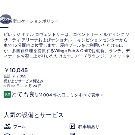
ル
前へ
次へ
コ
53+
概要
客室
ロケーション
ポリシー
ヴ
ビレッジ ホテル コヴェントリーは、コベントリー ビルディング ソ
ェ
サエティ アリーナおよびナショナル エキシビションセンターから
車で 15 分圏内に位置します。屋内プールをご利用いただけるほ
ン
か、多国籍料理を提供するVillage Pub & Grillでは朝食、ランチ、デ
ト
ィナーをお召し上がりいただけます。バー / ラウンジ、フィットネ
スセンター、およびホットタブなどの人気設備があります。旅行者
リ
は親切なスタッフを高く評価しています。
現
￥10,045
在
ー
合計 ￥12,055
の
税およびサービス料込み
屋内プール
の
料
8 月 23 日 ～ 8 月 24 日
金
口
とても良い
写
8.0
1,004 件の口コミをすべて表示
は
10段階中8.0
コ
￥10,045
真
ミ
で
す
ギ
人気の設備とサービス
ャ
プール
駐車場あり
ラ