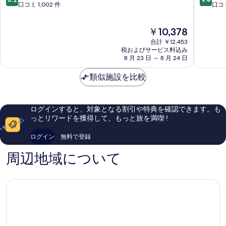
バ
テ
段
段
口コミ 1,002 件
口コミ
イ
ル
階
階
ヒ
-
中
中
現
￥10,378
ル
コ
8.2、
9.4、
在
ト
ベ
と
最
合計 ￥12,453
の
ン
ン
て
高
税およびサービス料込み
料
コ
8 月 23 日 ～ 8 月 24 日
ト
も
に
金
ベ
リ
良
素
は
ン
類似施設を比較
ー
い、
晴
￥10,378
ト
コ
口
ら
リ
ヴ
コ
し
ー
ェ
ミ
い、
ログインすると、対象となる割引や特典を確認できます。も
Coventry
ン
1,002
口
っとリワードを獲得して、もっと旅を満喫 !
ト
件
コ
リ
件
ミ
ログイン
無料で登録
ー
の
1,005
シ
口
件
周辺地域について
テ
コ
件
ィ
ミ
の
セ
口
ン
コ
タ
ミ
ー