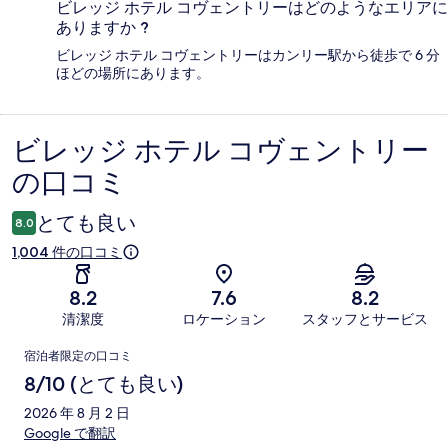
ビレッジ ホテル コヴェントリーはどのようなエリアに
ありますか ?
ビレッジ ホテル コヴェントリーはカンリー駅から徒歩で 6 分
ほどの場所にあります。
ビレッジ ホテル コヴェントリー
口
の口コミ
コ
ミ
とても良い
8.0
1,004 件の口コミ
8.2
7.6
8.2
清潔度
ロケーション
スタッフとサービス
口
宿泊者限定の口コミ
コ
8/10 (とても良い)
ミ
2026 年 8 月 2 日
Google で翻訳