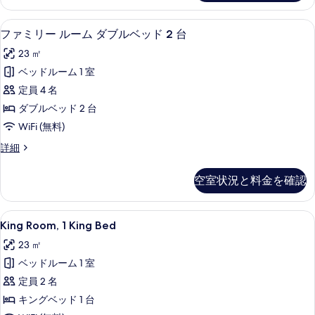
写
ー
ACCESS)
ム
真
の
ファミリー ルーム ダブルベッド 2 
フ
8
(PARKING,
ファミリー ルーム ダブルベッド 2 台
を
す
ァ
GYM
23 ㎡
&
表
べ
ミ
POOL
ベッドルーム 1 室
示
て
リ
ACCESS)
定員 4 名
の
す
の
ー
詳
ダブルベッド 2 台
る
写
ル
細
WiFi (無料)
真
ー
フ
詳細
を
ム
ァ
表
ダ
ミ
空室状況と料金を確認
リ
示
ブ
ー
す
ル
ル
King
King Room, 1 King Bed 
7
ー
King Room, 1 King Bed
る
ベ
Room,
ム
ッ
23 ㎡
ダ
1
ブ
ド
ベッドルーム 1 室
King
ル
2
Bed
定員 2 名
ベ
台
の
ッ
キングベッド 1 台
ド