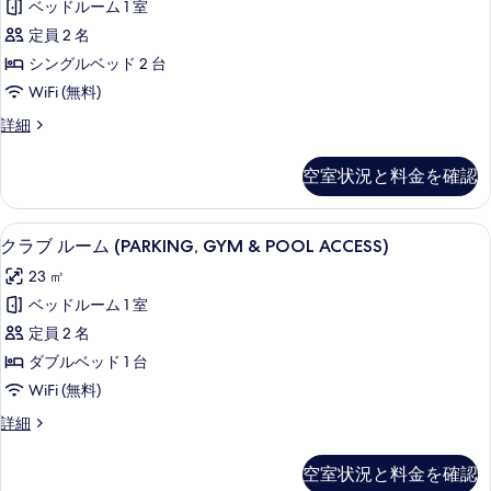
を
ベッドルーム 1 室
ル
表
定員 2 名
ー
示
シングルベッド 2 台
ム
す
WiFi (無料)
シ
る
ツ
詳細
ン
イ
グ
ン
空室状況と料金を確認
ル
ル
ー
ベ
ム
デスク、ノートパソコン用作業スペース
ク
9
シ
クラブ ルーム (PARKING, GYM & POOL ACCESS)
ッ
ラ
ン
ド
23 ㎡
グ
ブ
ル
2
ベッドルーム 1 室
ル
ベ
台
定員 2 名
ッ
ー
の
ド
ダブルベッド 1 台
ム
2
す
WiFi (無料)
台
(PARKING,
べ
の
ク
詳細
GYM
詳
ラ
て
&
細
ブ
の
空室状況と料金を確認
POOL
ル