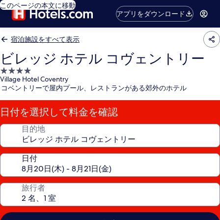
このページの本文に移動
アプリをダウンロード
宿泊施設をすべて表示
ビレッジ ホテル コヴェントリー
4.0
Village Hotel Coventry
つ
コベントリーで屋内プール、レストランがある郊外のホテル
星
宿
日付を選択して料金を確認
泊
施
目的地
設
日付
旅行者