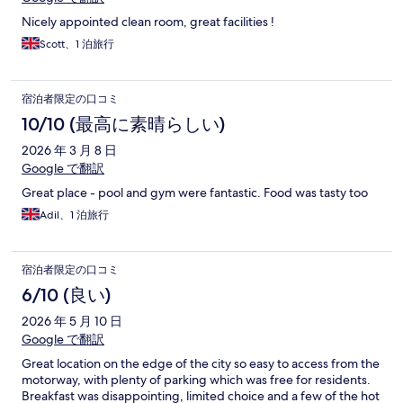
Nicely appointed clean room, great facilities !
Scott、1 泊旅行
宿泊者限定の口コミ
10/10 (最高に素晴らしい)
2026 年 3 月 8 日
Google で翻訳
Great place - pool and gym were fantastic. Food was tasty too
Adil、1 泊旅行
宿泊者限定の口コミ
6/10 (良い)
2026 年 5 月 10 日
Google で翻訳
Great location on the edge of the city so easy to access from the
motorway, with plenty of parking which was free for residents.
Breakfast was disappointing, limited choice and a few of the hot