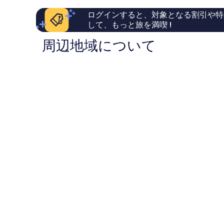
ら
セ
ー
い、
し
ン
ス
ログインすると、対象となる割引や特
口
い、
タ
ク
して、もっと旅を満喫 !
コ
口
ー
エ
ミ
コ
ア、
周辺地域について
5,545
ミ
ロ
件
1,296
ン
件
件
ド
の
件
ン
口
の
ロ
コ
口
ン
ミ
コ
ド
ミ
ン
シ
テ
ィ
セ
ン
タ
ー