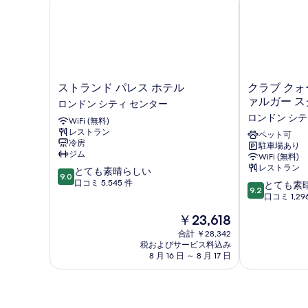
ス
ク
ストランド パレス ホテル
クラブ クォ
ト
ラ
ァルガー 
ロンドン シティ センター
ラ
ブ
ロンドン シテ
WiFi (無料)
ン
ク
レストラン
ド
ォ
ペット可
冷房
駐車場あり
パ
ー
ジム
WiFi (無料)
レ
タ
レストラン
10
とても素晴らしい
ス
ー
9.0
段
口コミ 5,545 件
10
ホ
ズ
とても素
9.2
階
段
テ
ホ
口コミ 1,29
中
階
ル
テ
現
￥23,618
9.0、
中
ロ
ル
在
と
9.2、
ン
合計 ￥28,342
ト
の
て
税およびサービス料込み
と
ド
ラ
料
8 月 16 日 ～ 8 月 17 日
も
て
ン
フ
金
素
も
シ
ァ
は
晴
素
テ
ル
￥23,618
ら
晴
ィ
ガ
し