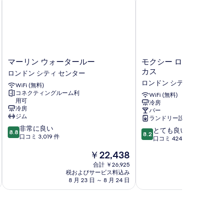
マ
モ
マーリン ウォータールー
モクシー ロンドン ピ
ー
ク
カス
ロンドン シティ センター
リ
シ
ロンドン シティ センタ
WiFi (無料)
ン
ー
コネクティングルーム利
ウ
ロ
WiFi (無料)
用可
冷房
ォ
ン
冷房
バー
ー
ド
ジム
ランドリー設備
タ
ン
10
非常に良い
10
ー
ピ
とても良い
8.8
8.2
段
口コミ 3,019 件
段
ル
カ
口コミ 424 件
階
階
ー
デ
現
￥22,438
中
中
ロ
リ
在
8.8、
8.2、
ン
合計 ￥26,925
ー
の
非
税およびサービス料込み
税およ
と
ド
サ
料
常
8 月 23 日 ～ 8 月 24 日
8 月
て
ン
ー
金
に
も
シ
カ
は
良
良
テ
ス
￥22,438
い、
い、
ィ
ロ
口