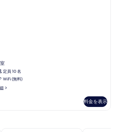
ー
ム
の
す
べ
て
の
写
室
真
定員 10 名
を
WiFi (無料)
表
細
示
す
料金を表示
る
グ クロス
マーリン ウォータールー
モクシー ロンドン ピ