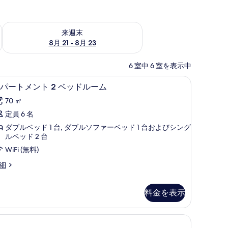
チェック
来週末 8月 21 - 8月 23 の空室状況をチェック
来週末
8月 21 - 8月 23
6 室中 6 室を表示中
エジプト綿のシーツ、高級寝具、セーフティボックス (室内)、デスク
アパートメント 2 ベッドルーム | エジプト
ア
5
パートメント 2 ベッドルーム
パ
70 ㎡
ー
定員 6 名
ト
ダブルベッド 1 台, ダブルソファーベッド 1 台およびシング
メ
ルベッド 2 台
ン
WiFi (無料)
ト
細
ベ
料金を表示
ッ
ド
ティボックス (室内)、デスク
ル