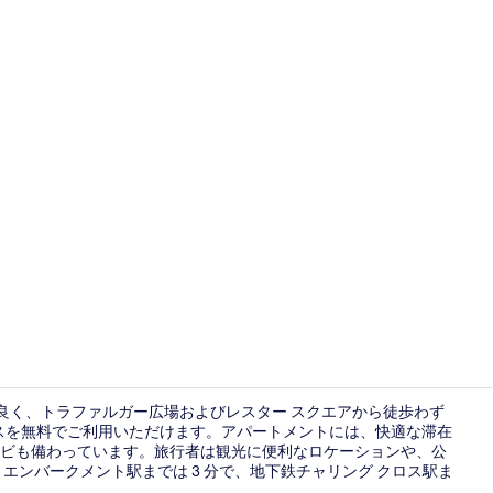
スタジオ |
が良く、トラファルガー広場およびレスター スクエアから徒歩わず
クセスを無料でご利用いただけます。アパートメントには、快適な滞在
ビも備わっています。旅行者は観光に便利なロケーションや、公
ロビー
エンバークメント駅までは 3 分で、地下鉄チャリング クロス駅ま