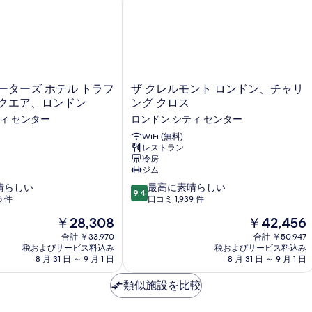
ザ
ーターズ ホテル トラフ
ザ クレルモント ロンドン、チャリ
ク
スクエア、ロンドン
ング クロス
レ
ィ センター
ロンドン シティ センター
ル
モ
WiFi (無料)
レストラン
ン
冷房
ト
ジム
ロ
10
晴らしい
ン
最高に素晴らしい
9.4
段
6 件
ド
口コミ 1,939 件
階
ン、
現
現
￥28,308
￥42,456
中
チ
在
在
9.4、
合計 ￥33,970
ャ
合計 ￥50,947
の
の
税およびサービス料込み
税およびサービス料込み
最
リ
料
料
8 月 31 日 ～ 9 月 1 日
8 月 31 日 ～ 9 月 1 日
高
ン
金
金
に
グ
は
は
類似施設を比較
素
ク
￥28,308
￥42,456
晴
ロ