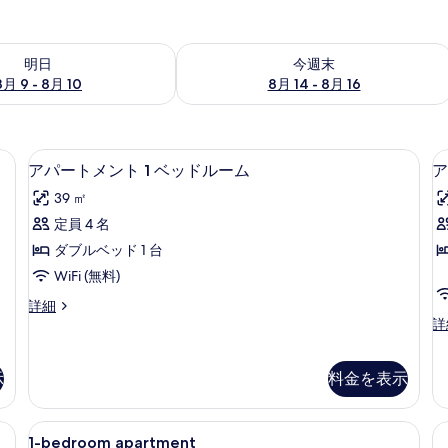
- 8月 10 の空室状況をチェック
今週末 8月 14 - 8月 16 の空室状況を
明日
今週末
8月 9 - 8月 10
8月 14 - 8月 16
ツ、高級寝具、セーフティボックス (室内)、デスク
アパートメント 1 ベッドルーム | 
ア
5
アパートメント 1 ベッドルーム
ア
パ
39 ㎡
ー
定員 4 名
ト
ダブルベッド 1 台
メ
WiFi (無料)
ン
ア
詳細
ト
パ
ア
詳
1
2
ー
パ
ト
ー
ベ
メ
ト
示
料金を表示
ッ
ン
メ
ト
ン
ド
1-
エジプト綿のシーツ、高級寝具、セーフ
1
ト
9
ル
1-bedroom apartment