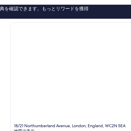
ら
ス
し
ロ
典を確認できます。もっとリワードを獲得
い、
ン
口
ド
コ
ン
ミ
シ
1,939
テ
件
ィ
件
セ
の
ン
口
タ
コ
ー
ミ
18/21 Northumberland Avenue, London, England, WC2N 5EA