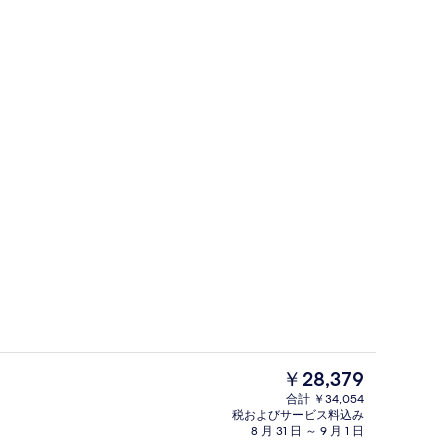
 エジプト綿のシーツ、高級寝具、セーフティボックス (室内)、デスク
朝食 (ビュッフェ)、毎日提供 (有料)
現
￥28,379
在
合計 ￥34,054
の
税およびサービス料込み
フロント
料
8 月 31 日 ～ 9 月 1 日
金