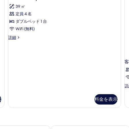
ベ
2
bedroom
ー
ッ
ベ
39 ㎡
apartment
ド
ッ
ム
定員 4 名
の
ル
ド
の
ー
ル
ダブルベッド 1 台
す
ム
ー
す
WiFi (無料)
べ
の
ム
べ
詳
の
て
1-
詳細
細
詳
bedroom
て
の
細
apartment
の
写
の
写
詳
真
客
細
真
を
を
表
表
示
客
詳
示
す
室
す
の
る
示
料金を表示
詳
る
細
ーターズ ホテル トラファルガー スクエア、ロンドン
ザ クレルモント ロンドン、チャリン