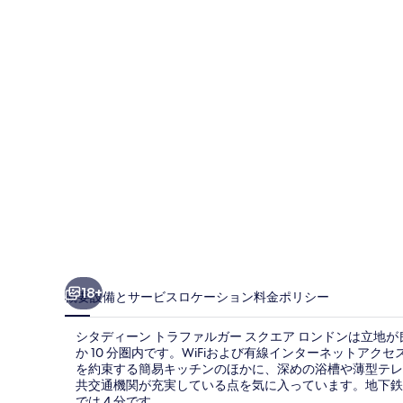
ー
ン
ト
ラ
フ
ァ
ル
ガ
ー
ス
ク
18+
概要
設備とサービス
ロケーション
料金
ポリシー
エ
シタディーン トラファルガー スクエア ロンドンは立地
ア
か 10 分圏内です。WiFiおよび有線インターネットア
を約束する簡易キッチンのほかに、深めの浴槽や薄型テレ
ロ
共交通機関が充実している点を気に入っています。地下鉄 
では 4 分です。