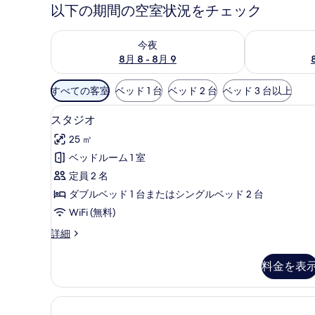
以下の期間の空室状況をチェック
今夜 8月 8 - 8月 9 の空室状況をチェック
明日 8月 9 
今夜
8月 8 - 8月 9
利
すべての客室
ベッド 1 台
ベッド 2 台
ベッド 3 台以上
用
スタジオ | エジプト綿のシー
ス
可
5
スタジオ
タ
能
25 ㎡
な
ジ
ベッドルーム 1 室
客
オ
定員 2 名
室
の
の
ダブルベッド 1 台またはシングルベッド 2 台
す
絞
WiFi (無料)
べ
り
ス
詳細
て
込
タ
み
の
ジ
料金を表
条
オ
写
の
件
真
詳
細
を