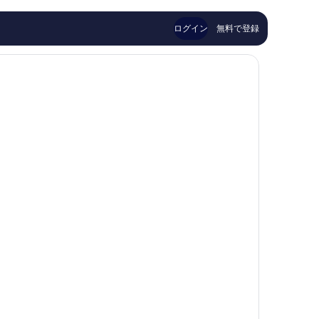
口
セ
ン
コ
コ
ン
ド
ミ
ミ
タ
ン
ログイン
無料で登録
3,019
424
ー
シ
件
件
テ
件
件
ィ
の
の
セ
口
口
ン
コ
コ
タ
ミ
ミ
ー