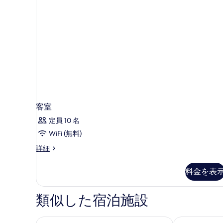
表
示
す
る
客室
定員 10 名
WiFi (無料)
客
詳細
室
の
料金を表
詳
細
類似した宿泊施設
ストランド パレス ホテル
クラブ クォ