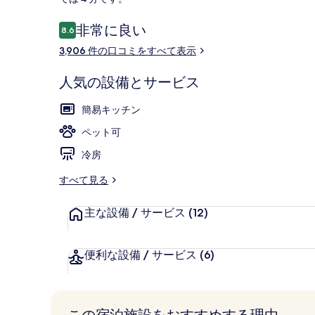
ン
ド
口
非常に良い
8.6
10段階中8.6
コ
ン
3,906 件の口コミをすべて表示
ミ
の
外観
人気の設備とサービス
写
真
簡易キッチン
ギ
ペット可
ャ
冷房
ラ
すべて見る
リ
主な設備 / サービス
(12)
ー
便利な設備 / サービス
(6)