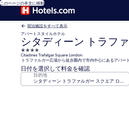
このページの本文に移動
宿泊施設をすべて表示
アパートスタイルホテル
シタディーン トラファ
4.0
Citadines Trafalgar Square London
つ
トラファルガー広場から徒歩圏内で市内中心にあるアパー
星
日付を選択して料金を確認
宿
目的地
泊
施
設
シ
タ
デ
ィ