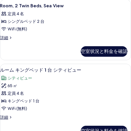
て
Room,
高級寝具、ミニバー、セーフティボック
4
の
Room, 2 Twin Beds, Sea View
の
2
詳
定員 4 名
細
Twin
写
シングルベッド 2 台
Beds,
真
Sea
WiFi (無料)
を
View
Room,
詳細
表
の
2
示
Twin
す
空室状況と料金を確認
Beds,
す
べ
Sea
る
View
て
高級寝具、ミニバー、セーフティボック
ル
11
の
ルーム キングベッド 1 台 シティビュー
の
ー
詳
シティビュー
細
写
ム
65 ㎡
真
キ
定員 4 名
を
ン
キングベッド 1 台
表
グ
WiFi (無料)
示
ベ
ル
詳細
す
ッ
ー
る
ド
ム
空室状況と料金を確認