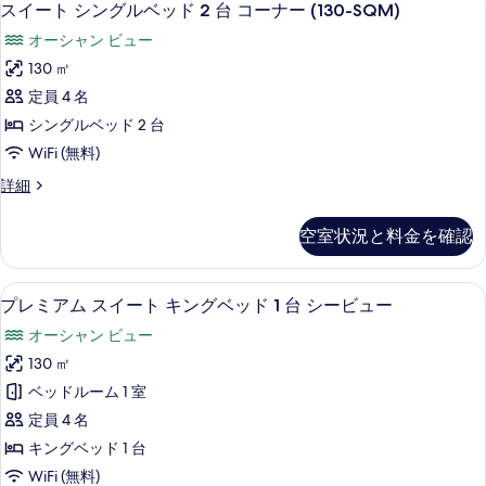
ン
10
グ
台
スイート シングルベッド 2 台 コーナー (130-SQM)
ュ
ビ
イ
ベ
コ
オーシャン ビュー
ュ
ッ
ー
ー
ー
ー
ド
130 ㎡
の
ト
の
1
ナ
定員 4 名
詳
台
す
シ
細
ー
コ
シングルベッド 2 台
べ
ン
ー
(130-
WiFi (無料)
ナ
て
グ
SQM)
ー
ス
詳細
の
ル
の
(130-
イ
写
SQM)
ベ
ー
す
空室状況と料金を確認
の
ト
真
ッ
べ
詳
シ
を
ド
細
ン
て
高級寝具、ミニバー、セーフティボック
プ
8
グ
プレミアム スイート キングベッド 1 台 シービュー
表
2
の
レ
ル
台
示
オーシャン ビュー
写
ベ
ミ
コ
ッ
す
130 ㎡
真
ア
ド
ー
る
ベッドルーム 1 室
を
2
ム
ナ
台
定員 4 名
表
ス
コ
ー
キングベッド 1 台
示
ー
イ
(130-
WiFi (無料)
ナ
す