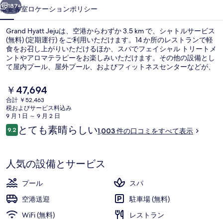
ャ
187+
概要
客室
ロケーション
ポリシー
ラ
リ
Grand Hyatt Jejuは、空港からわずか 3.5 km で、シャトルサービス
(無料) (定期運行) をご利用いただけます。14 か所のレストランで軽
ー
食をお召し上がりいただけるほか、スパでフェイシャル トリートメ
ントやアロマテラピーをお楽しみいただけます。その他の設備とし
て屋内プール、屋外プール、およびフィットネスセンターなどが、
この高級ホテルに備わっています。旅行者は親切なスタッフや客室
の広さを高く評価しています。
現
￥47,694
在
合計 ￥52,463
の
税およびサービス料込み
レストラン
料
9 月 1 日 ～ 9 月 2 日
金
口
とても素晴らしい
9.2
1,003 件の口コミをすべて表示
は
10段階中9.2
コ
￥47,694
ミ
で
す
人気の設備とサービス
プール
スパ
空港送迎
駐車場 (無料)
WiFi (無料)
レストラン