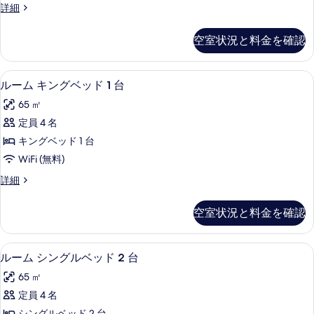
べ
Grand
詳細
詳
ン
て
ス
細
グ
イ
の
空室状況と料金を確認
ー
ル
写
ト
ベ
シ
真
高級寝具、ミニバー、セーフティボック
ル
11
ン
ッ
ルーム キングベッド 1 台
を
ー
グ
ド
65 ㎡
ル
表
ム
2
ベ
定員 4 名
示
キ
ッ
台
キングベッド 1 台
ド
す
ン
の
2
WiFi (無料)
る
グ
台
す
ル
詳細
の
ベ
べ
ー
詳
ッ
ム
細
て
空室状況と料金を確認
キ
ド
の
ン
1
グ
写
高級寝具、ミニバー、セーフティボック
ル
12
ベ
台
ルーム シングルベッド 2 台
真
ー
ッ
の
65 ㎡
ド
を
ム
す
1
定員 4 名
表
シ
台
べ
シングルベッド 2 台