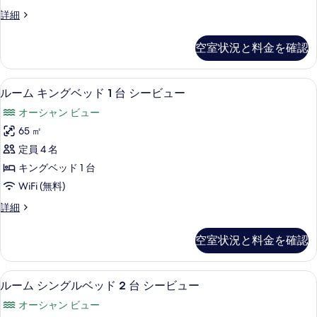
ー
SQM)
ー
プ
詳細
る
(130-
ト
の
レ
SQM)
キ
ミ
す
の
空室状況と料金を確認
ア
ン
詳
べ
ム
細
グ
ス
て
高級寝具、ミニバー、セーフティボック
ル
9
イ
ルーム キングベッド 1 台 シービュー
ベ
の
ー
ー
ッ
オーシャン ビュー
写
ト
ム
キ
ド
65 ㎡
真
キ
ン
1
定員 4 名
を
グ
ン
台
ベ
キングベッド 1 台
表
グ
ッ
シ
WiFi (無料)
示
ド
ベ
ー
1
ル
詳細
す
ッ
台
ー
ビ
る
シ
ド
ム
ュ
空室状況と料金を確認
ー
キ
1
ビ
ー
ン
台
ュ
グ
の
高級寝具、ミニバー、セーフティボック
ル
ー
10
ベ
シ
ルーム シングルベッド 2 台 シービュー
す
の
ー
ッ
ー
オーシャン ビュー
詳
ド
べ
ム