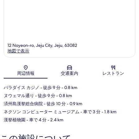
12 Noyeon-ro, Jeju City, Jeju, 63082
地図で表示
地図
周辺情報
交通案内
レストラン
パラダイス カジノ
- 徒歩 9 分
- 0.8 km
ヌウェマル通り
- 徒歩 9 分
- 0.8 km
済州島漢拏総合病院
- 徒歩 10 分
- 0.9 km
ネクソン コンピューター ミュージアム
- 車で 3 分
- 1.8 km
漢拏植物園
- 車で 4 分
- 2.4 km
この施設について