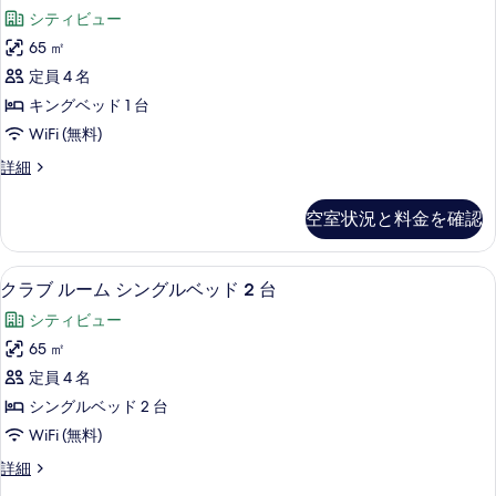
示
ラ
ル
台
シティビュー
ベ
す
ブ
マ
ッ
65 ㎡
る
ル
ド
ウ
定員 4 名
2
ー
ン
台
キングベッド 1 台
ム
マ
テ
WiFi (無料)
ウ
キ
ン
ン
ク
詳細
ン
テ
ラ
ビ
ン
グ
ブ
ュ
空室状況と料金を確認
ビ
ル
ベ
ュ
ー
ー
ッ
ー
ム
コ
高級寝具、ミニバー、セーフティボック
ク
コ
16
キ
クラブ ルーム シングルベッド 2 台
ド
ー
ー
ラ
ン
1
シティビュー
ナ
グ
ナ
ブ
ー
台
ベ
65 ㎡
ー
ル
の
ッ
の
定員 4 名
詳
ド
の
ー
細
す
1
シングルベッド 2 台
す
ム
台
べ
WiFi (無料)
の
べ
シ
て
詳
ク
詳細
て
ン
細
ラ
の