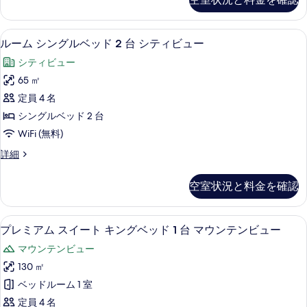
キ
1
ン
台
グ
高級寝具、ミニバー、セーフティボック
ル
11
ベ
シ
ルーム シングルベッド 2 台 シティビュー
ー
ッ
テ
シティビュー
ド
ム
ィ
1
65 ㎡
シ
台
ビ
定員 4 名
シ
ン
ュ
テ
シングルベッド 2 台
グ
ィ
ー
WiFi (無料)
ビ
ル
の
ュ
ル
詳細
ベ
ー
ー
す
の
ッ
ム
べ
空室状況と料金を確認
詳
シ
ド
細
て
ン
2
グ
の
高級寝具、ミニバー、セーフティボック
プ
8
ル
台
プレミアム スイート キングベッド 1 台 マウンテンビュー
写
レ
ベ
シ
マウンテンビュー
ッ
真
ミ
テ
ド
130 ㎡
を
ア
2
ィ
ベッドルーム 1 室
台
表
ム
ビ
シ
定員 4 名