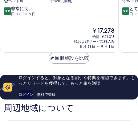
ペット可
WiFi (無料)
WiFi 
ラ
テ
の
ッ
ィ
10
10
非常に良い
とて
8.8
9.0
写
ド
ホ
段
段
口コミ 1,218 件
口コミ
チ
テ
階
階
真
ェ
ル
中
中
現
を
￥17,278
ジ
済
8.8、
9.0、
在
ュ
州
非
と
合計 ￥21,018
表
の
ヨ
空
常
て
税およびサービス料込み
示
料
ン
8 月 31 日 ～ 9 月 1 日
港
に
も
金
ド
ヨ
良
素
す
は
ン
類似施設を比較
ン
い、
晴
る
￥17,278
ド
口
ら
ン
コ
し
ミ
い、
ログインすると、対象となる割引や特典を確認できます。も
1,218
口
っとリワードを獲得して、もっと旅を満喫 !
件
コ
件
ミ
ログイン
無料で登録
の
1,079
口
件
周辺地域について
コ
件
ミ
の
口
コ
ミ