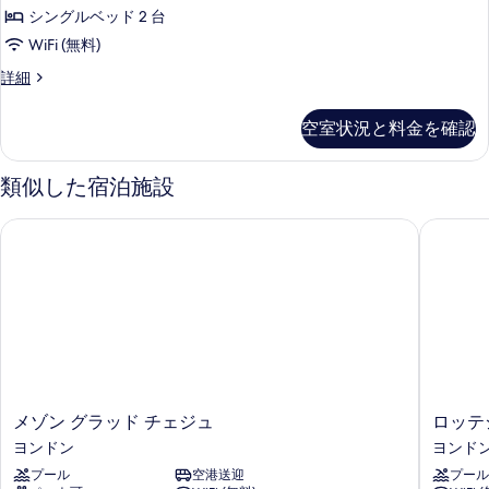
す
ム
の
詳
シングルベッド 2 台
る
ス
細
写
WiFi (無料)
イ
真
プ
詳細
ー
レ
を
ト
ミ
表
空室状況と料金を確認
ア
シ
示
ム
ン
ス
類似した宿泊施設
す
イ
グ
る
ー
メゾン グラッド チェジュ
ロッテシ
ル
ト
シ
ベ
ン
ッ
グ
ル
ド
ベ
2
ッ
台
ド
2
の
台
メ
ロ
メゾン グラッド チェジュ
ロッテ
す
の
ゾ
ッ
ヨンドン
ヨンド
詳
べ
ン
テ
細
プール
空港送迎
プール
グ
シ
て