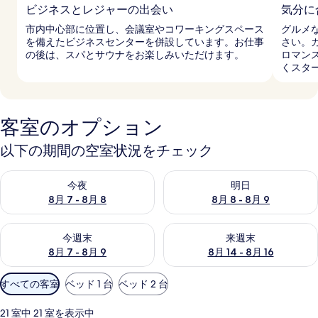
ビジネスとレジャーの出会い
気分に
市内中心部に位置し、会議室やコワーキングスペース
グルメ
を備えたビジネスセンターを併設しています。お仕事
さい。
の後は、スパとサウナをお楽しみいただけます。
ロマン
くスタ
客室のオプション
以下の期間の空室状況をチェック
今夜 8月 7 - 8月 8 の空室状況をチェック
明日 8月 8 - 8月 9 の空室
今夜
明日
8月 7 - 8月 8
8月 8 - 8月 9
今週末 8月 7 - 8月 9 の空室状況をチェック
来週末 8月 14 - 8月 16 の
今週末
来週末
8月 7 - 8月 9
8月 14 - 8月 16
利
すべての客室
ベッド 1 台
ベッド 2 台
用
可
21 室中 21 室を表示中