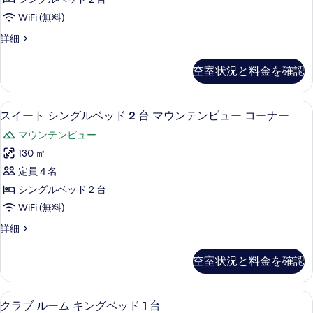
の
示
ン
て
詳
WiFi (無料)
す
グ
細
の
ル
詳細
る
ル
ー
写
ベ
ム
真
空室状況と料金を確認
シ
ッ
を
ン
ド
グ
表
高級寝具、ミニバー、セーフティボック
ス
9
ル
スイート シングルベッド 2 台 マウンテンビュー コーナー
2
示
イ
ベ
台
マウンテンビュー
ッ
す
ー
の
ド
130 ㎡
る
ト
2
す
定員 4 名
台
シ
べ
の
シングルベッド 2 台
ン
詳
て
WiFi (無料)
細
グ
の
ス
詳細
ル
イ
写
ベ
ー
真
空室状況と料金を確認
ト
ッ
を
シ
ド
ン
表
高級寝具、ミニバー、セーフティボック
ク
18
グ
クラブ ルーム キングベッド 1 台
2