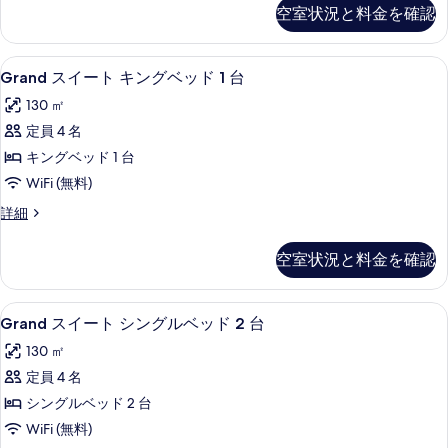
ド
ー
細
て
空室状況と料金を確認
ト
1
の
キ
台
ン
写
Grand
高級寝具、ミニバー、セーフティボック
10
グ
(Diplomat)
Grand スイート キングベッド 1 台
ス
真
ベ
の
130 ㎡
ッ
イ
を
す
ド
定員 4 名
ー
表
1
べ
キングベッド 1 台
台
ト
示
て
(Diplomat)
WiFi (無料)
キ
す
の
の
Grand
詳細
詳
ン
る
写
ス
細
グ
イ
真
空室状況と料金を確認
ー
ベ
を
ト
ッ
キ
表
Grand
Grand スイート シングルベッド 2 
12
ン
ド
Grand スイート シングルベッド 2 台
示
ス
グ
1
130 ㎡
ベ
す
イ
台
ッ
定員 4 名
る
ー
ド
の
シングルベッド 2 台
1
ト
す
台
WiFi (無料)
シ
の