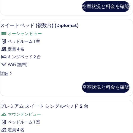
の
グ
ブ
写
空室状況と料金を確認
ル
写
ル
真
ー
真
ベ
ム
を
スイート ベッド (複数台) (Diplom
ス
8
シ
スイート ベッド (複数台) (Diplomat)
を
ッ
表
イ
ン
表
ド
オーシャン ビュー
グ
示
ー
ル
示
2
ベッドルーム 1 室
す
ト
ベ
台
す
定員 4 名
ッ
る
ベ
の
る
ド
キングベッド 2 台
ッ
2
す
WiFi (無料)
台
ド
べ
の
ス
詳細
(複
詳
イ
て
細
数
ー
の
空室状況と料金を確認
ト
台)
写
ベ
(Diplomat)
ッ
真
75 インチのスマートテレビ (デジタル放
プ
8
ド
の
プレミアム スイート シングルベッド 2 台
を
レ
(複
す
マウンテンビュー
数
表
ミ
べ
台)
ベッドルーム 1 室
示
ア
(Diplomat)
て
定員 4 名
の