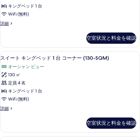
示
ス
テ
ュ
キングベッド 1 台
ィ
す
イ
ー
WiFi (無料)
ビ
る
ー
ュ
の
プ
詳細
ー
ト
レ
す
の
キ
ミ
詳
べ
空室状況と料金を確認
ア
ン
細
て
ム
グ
ス
の
スイート キングベッド 1 台 コーナー 
ス
10
イ
スイート キングベッド 1 台 コーナー (130-SQM)
ベ
写
イ
ー
ッ
オーシャン ビュー
ト
真
ー
キ
ド
130 ㎡
を
ト
ン
1
定員 4 名
グ
表
キ
台
ベ
キングベッド 1 台
示
ン
ッ
マ
WiFi (無料)
ド
す
グ
ウ
1
ス
詳細
る
ベ
台
イ
ン
マ
ッ
ー
テ
空室状況と料金を確認
ウ
ト
ド
ン
ン
キ
1
テ
ン
ビ
高級寝具、ミニバー、セーフティボック
ス