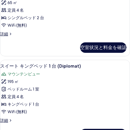
細
ビ
1
65 ㎡
て
シ
台
ュ
定員 4 名
シ
の
ン
ー
ー
シングルベッド 2 台
写
グ
ビ
の
WiFi (無料)
ュ
真
ル
す
ー
ル
詳細
を
ベ
の
ー
べ
表
詳
ッ
ム
て
空室状況と料金を確認
細
シ
示
ド
の
ン
す
2
グ
写
スイート キングベッド 1 台 (Diplo
ス
9
ル
台
スイート キングベッド 1 台 (Diplomat)
る
真
イ
ベ
シ
マウンテンビュー
ッ
を
ー
ー
ド
195 ㎡
表
ト
2
ビ
ベッドルーム 1 室
台
示
キ
ュ
シ
定員 4 名
す
ン
ー
ー
キングベッド 1 台
ビ
る
グ
の
WiFi (無料)
ュ
ベ
ー
す
ス
詳細
の
ッ
イ
べ
詳