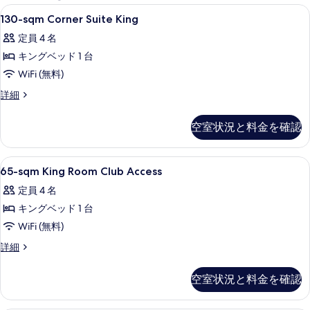
能
130-
高級寝具、ミニバー、セーフティボック
11
130-sqm Corner Suite King
な
sqm
客
定員 4 名
Corner
室
キングベッド 1 台
Suite
の
King
WiFi (無料)
絞
の
130-
詳細
り
sqm
す
込
Corner
べ
空室状況と料金を確認
み
Suite
条
て
King
の
件
の
65-
ロビー
10
詳
65-sqm King Room Club Access
sqm
写
細
定員 4 名
King
真
キングベッド 1 台
Room
を
Club
WiFi (無料)
表
Access
65-
詳細
示
の
sqm
す
King
す
空室状況と料金を確認
Room
る
べ
Club
Access