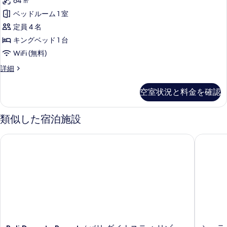
64 ㎡
す
る
ベッドルーム 1 室
べ
定員 4 名
て
キングベッド 1 台
の
WiFi (無料)
写
Suite
詳細
真
の
を
詳
空室状況と料金を確認
細
表
示
類似した宿泊施設
す
る
Bali Dynasty Resort（バリ ダイナスティ リゾート）
シェラト