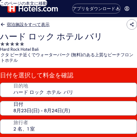
このページの本文に移動
アプリをダウンロード
宿泊施設をすべて表示
ハード ロック ホテル バリ
5.0
Hard Rock Hotel Bali
つ
クタ ビーチ近くでウォーターパーク (無料)のある上質なビーチフロン
星
トホテル
宿
泊
日付を選択して料金を確認
施
設
目的地
日付
旅行者