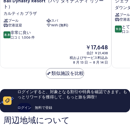
Bali
シ
Bali Dynasty Resort（バリ ダイナスティ リゾー
シェラ
Dynasty
ェ
ト）
ダウンタ
Resort（バ
ラ
カルティカ プラザ
プール
リ
ト
空港送
ダ
プール
スパ
ン
空港送迎
WiFi (無料)
イ
バ
10
とて
9.0
ナ
リ
段
口コミ
10
非常に良い
8.8
ス
ク
階
段
口コミ 1,006 件
テ
タ
中
階
現
￥17,648
ィ
リ
9.0、
中
在
リ
ゾ
と
8.8、
合計 ￥21,438
の
ゾ
ー
て
税およびサービス料込み
非
料
ー
8 月 13 日 ～ 8 月 14 日
ト
も
常
金
ト）
ダ
素
に
は
カ
類似施設を比較
ウ
晴
良
￥17,648
ル
ン
ら
い、
テ
タ
し
口
ィ
ウ
い、
コ
ログインすると、対象となる割引や特典を確認できます。も
カ
ン
口
ミ
っとリワードを獲得して、もっと旅を満喫 !
プ
ク
コ
1,006
ラ
タ
ミ
件
ログイン
無料で登録
ザ
1,006
件
件
の
周辺地域について
件
口
の
コ