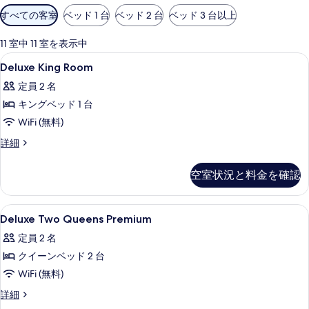
利
すべての客室
ベッド 1 台
ベッド 2 台
ベッド 3 台以上
用
可
11 室中 11 室を表示中
能
Deluxe
1 室のベッドルーム、ミニバー、セーフ
11
Deluxe King Room
な
King
客
定員 2 名
Room
室
キングベッド 1 台
の
の
WiFi (無料)
す
絞
べ
Deluxe
詳細
り
King
て
込
Room
空室状況と料金を確認
み
の
の
条
詳
写
細
件
Deluxe
1 室のベッドルーム、ミニバー、セーフ
真
5
Deluxe Two Queens Premium
Two
を
定員 2 名
Queens
表
クイーンベッド 2 台
Premium
示
の
WiFi (無料)
す
す
Deluxe
詳細
る
Two