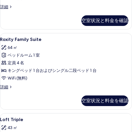
の
Deluxe
詳細
King
写
Premium
空室状況と料金を確認
真
の
詳
を
細
Roxity
1 室のベッドルーム、ミニバー、セーフ
表
6
Roxity Family Suite
Family
示
64 ㎡
Suite
す
ベッドルーム 1 室
の
る
定員 4 名
す
キングベッド 1 台およびシングル二段ベッド 1 台
べ
WiFi (無料)
て
の
Roxity
詳細
Family
写
Suite
空室状況と料金を確認
真
の
詳
を
細
Loft
Loft Triple | 1 室のベッドルー
表
4
Loft Triple
Triple
示
43 ㎡
の