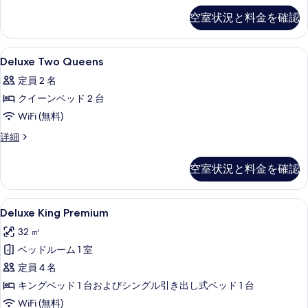
べ
Queens
空室状況と料金を確認
て
Premium
の
の
詳
Deluxe
1 室のベッドルーム、ミニバー、セーフ
写
5
細
Deluxe Two Queens
Two
真
定員 2 名
Queens
を
クイーンベッド 2 台
の
表
WiFi (無料)
す
示
べ
Deluxe
詳細
す
Two
て
Queens
る
空室状況と料金を確認
の
の
詳
写
細
Deluxe
1 室のベッドルーム、ミニバー、セーフ
真
4
Deluxe King Premium
King
を
32 ㎡
Premium
表
ベッドルーム 1 室
の
示
定員 4 名
す
す
キングベッド 1 台およびシングル引き出し式ベッド 1 台
べ
る
WiFi (無料)
て