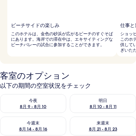
ビーチサイドの楽しみ
仕事と
このホテルは、金色の砂浜が広がるビーチのすぐそば
ショッ
にあります。海岸での滞在中は、エキサイティングな
このホ
ビーチバレーの試合に参加することができます。
供して
ぎいた
客室のオプション
以下の期間の空室状況をチェック
今夜 8月 9 - 8月 10 の空室状況をチェック
明日 8月 10 - 8月 11 の空
今夜
明日
8月 9 - 8月 10
8月 10 - 8月 11
今週末 8月 14 - 8月 16 の空室状況をチェック
来週末 8月 21 - 8月 23 の
今週末
来週末
8月 14 - 8月 16
8月 21 - 8月 23