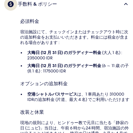
手数料 & ポリシー
必須料金
宿泊施設にて、チェックインまたはチェックアウト時に次
の追加料金をお支払いいただきます。料金には税金が含ま
れる場合があります :
大晦日 (12 月 31 日) のガラディナー料金
(大人 1 名) :
2350000 IDR
大晦日 (12 月 31 日) のガラディナー料金
(6 ～ 11 歳 の子
供 1 名) : 1175000 IDR
オプションの追加料金
空港シャトルバスサービス
は、1 車両あたり 310000
IDRの追加料金 (片道、最大 4 名) でご利用いただけます
改装と休業
現地の規則により、ヒンドゥー教で元旦に当たる「静寂の
日 (ニュピ)」当日は、午前 6 時から24 時間、宿泊施設の外