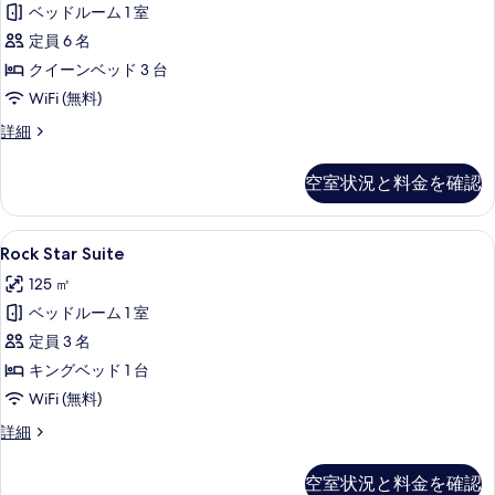
す
ベッドルーム 1 室
す
る
定員 6 名
べ
クイーンベッド 3 台
て
WiFi (無料)
の
Loft
詳細
写
Triple
真
の
空室状況と料金を確認
詳
を
細
表
Rock
Rock Star Suite | 1 室のベ
示
5
Rock Star Suite
Star
す
125 ㎡
Suite
る
ベッドルーム 1 室
の
定員 3 名
す
キングベッド 1 台
べ
WiFi (無料)
て
の
Rock
詳細
Star
写
Suite
空室状況と料金を確認
真
の