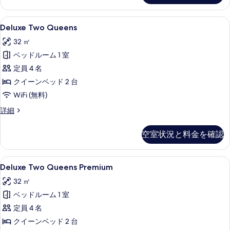
詳
を
細
Deluxe
Deluxe Two Queens | 1 室
表
4
Deluxe Two Queens
Two
示
32 ㎡
Queens
す
ベッドルーム 1 室
の
る
定員 4 名
す
クイーンベッド 2 台
べ
WiFi (無料)
て
の
Deluxe
詳細
Two
写
Queens
空室状況と料金を確認
真
の
詳
を
細
Deluxe
Deluxe Two Queens Premiu
表
3
Deluxe Two Queens Premium
Two
示
32 ㎡
Queens
す
ベッドルーム 1 室
Premium
る
の
定員 4 名
す
クイーンベッド 2 台