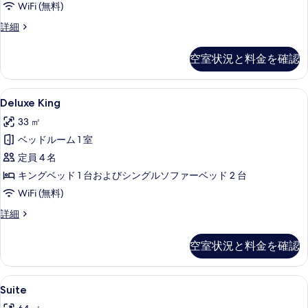
べ
WiFi (無料)
て
Deluxe
詳細
Two
の
Queens
空室状況と料金を確認
写
Premium
の
真
詳
Deluxe
Deluxe King | 1 室のベッドル
を
4
細
Deluxe King
King
表
33 ㎡
の
示
ベッドルーム 1 室
す
す
定員 4 名
べ
る
キングベッド 1 台およびシングルソファーベッド 2 台
て
WiFi (無料)
の
Deluxe
詳細
写
King
真
の
空室状況と料金を確認
詳
を
細
表
Suite
Suite | 1 室のベッドルーム、ミニ
示
5
Suite
の
す