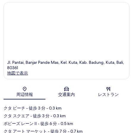
口
ミ
コ
ミ
Jl. Pantai, Banjar Pande Mas, Kel. Kuta, Kab. Badung, Kuta, Bali,
80361
地図で表示
地図
周辺情報
交通案内
レストラン
クタ ビーチ
- 徒歩 3 分
- 0.3 km
クタ スクエア
- 徒歩 3 分
- 0.3 km
ポピーズ レーン II
- 徒歩 6 分
- 0.5 km
クタ アート マーケット
- 徒歩 7 分
- 0.7 km