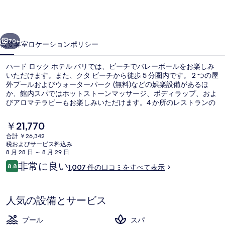
ク
ホ
前へ
次へ
テ
70+
概要
客室
ロケーション
ポリシー
ル
ハード ロック ホテル バリでは、ビーチでバレーボールをお楽しみ
バ
いただけます。また、クタ ビーチから徒歩 5 分圏内です。 2 つの屋
外プールおよびウォーターパーク (無料)などの娯楽設備があるほ
リ
か、館内スパではホットストーンマッサージ、ボディラップ、およ
の
びアロマテラピーもお楽しみいただけます。4 か所のレストランの
1 つであるJamie Oliver Kitchenでは、イタリア料理をランチおよび
写
ディナーにお召し上がりいただけます。この高級ホテルにはプール
現
￥21,770
サイドバー、フィットネスセンター、およびサウナも備わっていま
在
真
合計 ￥26,342
す。旅行者はプールや親切なスタッフを高く評価しています。
の
税およびサービス料込み
2 つの屋外プール、営業時間 8:00 ～ 
ギ
料
8 月 28 日 ～ 8 月 29 日
金
口
非常に良い
ャ
8.8
1,007 件の口コミをすべて表示
は
10段階中8.8
コ
￥21,770
ラ
ミ
で
す
リ
人気の設備とサービス
ー
プール
スパ