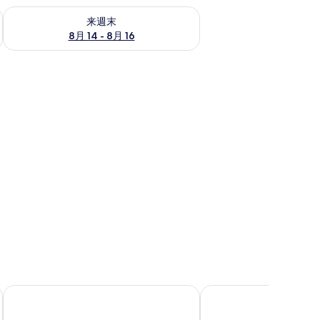
ェック
来週末 8月 14 - 8月 16 の空室状況をチェック
来週末
8月 14 - 8月 16
関西エアポートワシントンホテル
ホテル日航関西空港