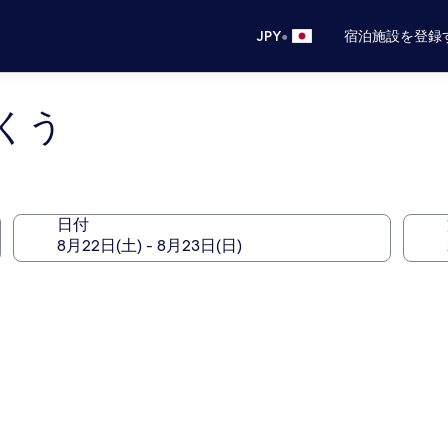
•
JPY
宿泊施設を登録
くう
日付