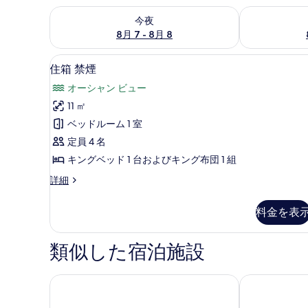
今夜 8月 7 - 8月 8 の空室状況をチェック
明日 8月 8 
今夜
8月 7 - 8月 8
住箱 禁煙 | 外観
住
8
住箱 禁煙
箱
オーシャン ビュー
禁
11 ㎡
煙
ベッドルーム 1 室
の
定員 4 名
す
キングベッド 1 台およびキング布団 1 組
べ
住
詳細
て
箱
の
禁
料金を表
煙
写
の
真
詳
類似した宿泊施設
細
を
表
OMO 関西空港 by 星野リゾート
オディシスス
示