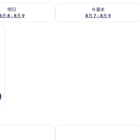
- 8月 9 の空室状況をチェック
今週末 8月 7 - 8月 9 の空室状況をチ
明日
今週末
8月 8 - 8月 9
8月 7 - 8月 9
示
イーツ大阪エアポートホテル
スターゲイトホテル関西エアポート