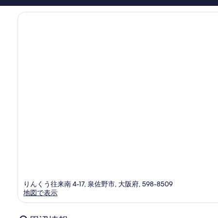
ミ
1,480
件
件
の
口
コ
ミ
りんくう往来南 4-17, 泉佐野市, 大阪府, 598-8509
地図で表示