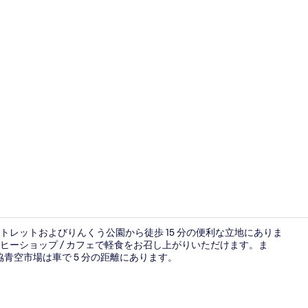
フロント
レットおよびりんくう公園から徒歩 15 分の便利な立地にありま
ーショップ / カフェで軽食をお召し上がりいただけます。ま
青空市場は車で 5 分の距離にあります。
住箱 禁煙 