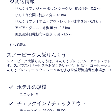
周辺情報
りんくうプレジャー タウン シークル
- 徒歩 1 分
- 0.2 km
りんくう公園
- 徒歩 3 分
- 0.3 km
地
りんくうプレミアム・アウトレット
- 徒歩 3 分
- 0.3 km
アグアイグニス
- 徒歩 15 分
- 1.3 km
田尻漁港日曜朝市
- 徒歩 18 分
- 1.5 km
すべて表示
スノーピーク大阪りんくう
スノーピーク大阪りんくうは、りんくうプレミアム・アウトレットお
す。スパでスパサービスをお楽しみいただけるほか、コーヒーショッ
んくうプレジャー タウン シークルおよび泉佐野漁協青空市場は車で
ホテルの規模
ユニット : 3
チェックイン / チェックアウト
チェックイン : 15:00 ～ 19:00