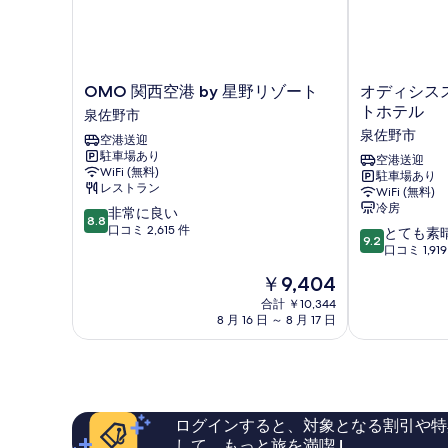
す
る
OMO
オ
OMO 関西空港 by 星野リゾート
オディシス
関
デ
トホテル
泉佐野市
西
ィ
泉佐野市
空港送迎
空
シ
駐車場あり
港
ス
空港送迎
WiFi (無料)
駐車場あり
by
ス
レストラン
WiFi (無料)
星
イ
冷房
10
非常に良い
野
ー
8.8
段
口コミ 2,615 件
10
リ
ツ
とても素
9.2
階
段
ゾ
大
口コミ 1,919
中
階
ー
阪
現
￥9,404
8.8、
中
ト
エ
在
非
9.2、
泉
合計 ￥10,344
ア
の
常
8 月 16 日 ～ 8 月 17 日
と
佐
ポ
料
に
て
野
ー
金
良
も
市
ト
は
い、
素
ホ
￥9,404
口
晴
テ
コ
ら
ル
ログインすると、対象となる割引や特
ミ
し
泉
して、もっと旅を満喫 !
2,615