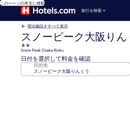
このページの本文に移動
旅行を検索
宿泊施設をすべて表示
スノーピーク大阪りん
2.0
Snow Peak Osaka Rinku
つ
星
日付を選択して料金を確認
宿
目的地
泊
施
ス
設
ノ
ー
ピ
ー
ク