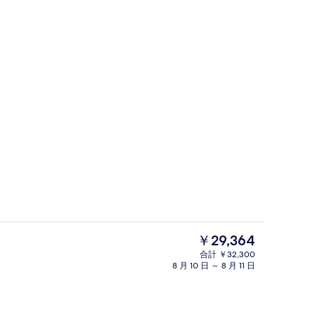
住箱 禁煙 | 羽毛の掛け布団、遮光カ
現
￥29,364
在
合計 ￥32,300
の
8 月 10 日 ～ 8 月 11 日
| 羽毛の掛け布団、遮光カーテン
住箱 禁煙 | ウォーター ビュー
料
金
は
￥29,364