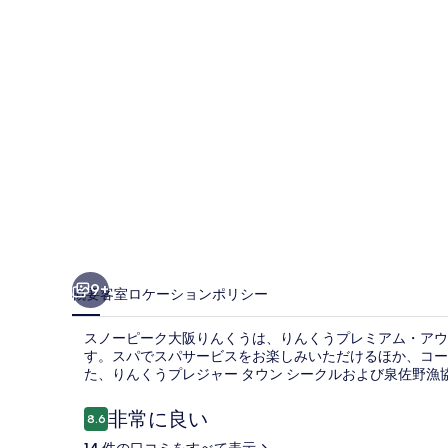
大
阪
り
ん
く
う
の
写
真
9+
概要
客室
ロケーション
ポリシー
ギ
スノーピーク大阪りんくうは、りんくうプレミアム・アウト
ャ
す。スパでスパサービスをお楽しみいただけるほか、コーヒ
た、りんくうプレジャー タウン シークルおよび泉佐野漁協
ラ
リ
口
非常に良い
8.6
10段階中8.6
コ
ー
14 件の口コミをすべて表示