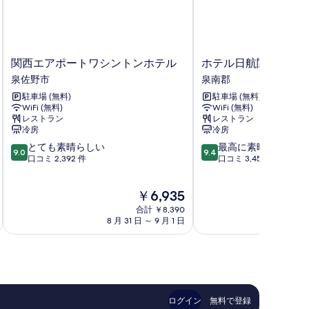
関
ホ
関西エアポートワシントンホテル
ホテル日航関西空港
西
テ
泉佐野市
泉南郡
エ
ル
駐車場 (無料)
駐車場 (無料)
ア
日
WiFi (無料)
WiFi (無料)
ポ
航
レストラン
レストラン
ー
関
冷房
冷房
ト
西
10
10
とても素晴らしい
最高に素晴らしい
ワ
空
9.0
9.4
段
段
口コミ 2,392 件
口コミ 3,457 件
シ
港
階
階
ン
泉
中
中
ト
南
現
￥6,935
9.0、
9.4、
ン
郡
在
と
最
ホ
合計 ￥8,390
の
て
高
8 月 31 日 ～ 9 月 1 日
9 
テ
料
も
に
ル
金
素
素
泉
は
晴
晴
佐
￥6,935
ら
ら
野
し
し
市
い、
い、
ログイン
無料で登録
口
口