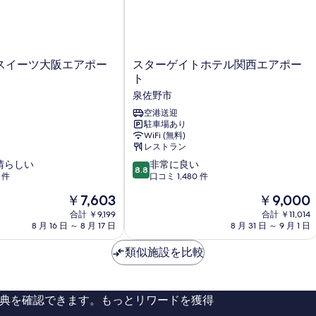
ス
スイーツ大阪エアポー
スターゲイトホテル関西エアポー
タ
ト
ー
泉佐野市
ゲ
イ
空港送迎
駐車場あり
ト
WiFi (無料)
ホ
レストラン
テ
10
晴らしい
ル
非常に良い
8.8
段
 件
関
口コミ 1,480 件
階
西
現
現
￥7,603
￥9,000
中
エ
在
在
8.8、
合計 ￥9,199
ア
合計 ￥11,014
の
の
8 月 16 日 ～ 8 月 17 日
8 月 31 日 ～ 9 月 1 日
非
ポ
料
料
常
ー
金
金
類似施設を比較
に
ト
は
は
良
泉
￥7,603
￥9,000
い、
佐
口
野
典を確認できます。もっとリワードを獲得
コ
市