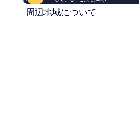
い、
佐
件
口
野
周辺地域について
件
コ
市
の
ミ
口
1,919
コ
件
ミ
件
の
口
コ
ミ