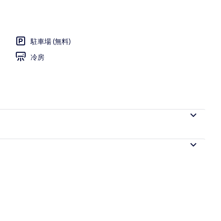
| 羽毛の掛け布団、遮光カーテン
駐車場 (無料)
冷房