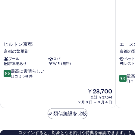
ト
す
詳
2
細
ヤ
台
べ
コ
ー
て
ー
ド
ト
の
ヤ
ビ
写
ー
ュ
真
ド
ヒ
エ
ヒルトン京都
エース
ー
ビ
を
ル
ー
京都の繁華街
京都の
ュ
(Onsen
ト
ス
表
ー
プール
スパ
ペット
ン
ホ
Suite
(Onsen
駐車場あり
WiFi (無料)
レスト
示
京
テ
Room
Suite
都
ル
10
最高に素晴らしい
す
Room
9.6
Twin)
10
京
京
最高
段
口コミ 541 件
9.8
Twin)
る
段
都
都
口コミ
階
の
の
階
の
京
中
す
詳
現
￥28,700
中
繁
都
9.6、
細
在
9.8、
べ
華
合計 ￥37,674
の
最
の
9 月 3 日 ～ 9 月 4 日
最
街
繁
高
て
料
高
華
に
金
の
類似施設を比較
に
街
素
は
素
晴
写
￥28,700
晴
ら
真
ら
し
ログインすると、対象となる割引や特典を確認できます。も