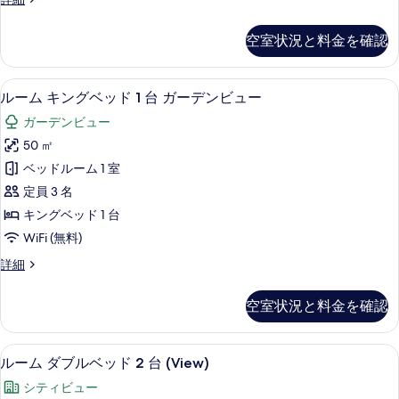
す
ィ
ド
ー
ー
ビ
る
2
ム
ュ
の
空室状況と料金を確認
ダ
台
ー
す
ブ
の
ガ
ル
べ
詳
ルーム キングベッド 1 台 ガーデンビ
ル
9
ベ
ー
ルーム キングベッド 1 台 ガーデンビュー
細
て
ー
ッ
デ
ガーデンビュー
ド
の
ム
ン
2
50 ㎡
写
キ
台
ビ
ベッドルーム 1 室
ガ
真
ン
ュ
ー
定員 3 名
を
グ
デ
ー
キングベッド 1 台
ン
表
ベ
の
WiFi (無料)
ビ
示
ッ
ュ
す
ル
詳細
す
ー
ド
ー
べ
の
る
1
ム
詳
て
空室状況と料金を確認
キ
台
細
の
ン
ガ
グ
写
エジプト綿のシーツ、高級寝具、ミニバ
ル
12
ベ
ー
ルーム ダブルベッド 2 台 (View)
真
ー
ッ
デ
シティビュー
ド