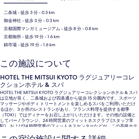
二条城
- 徒歩 3 分
- 0.3 km
御金神社
- 徒歩 3 分
- 0.3 km
京都国際マンガミュージアム
- 徒歩 8 分
- 0.8 km
京都御所
- 徒歩 19 分
- 1.6 km
錦市場
- 徒歩 19 分
- 1.6 km
この施設について
HOTEL THE MITSUI KYOTO ラグジュアリーコレ
クションホテル & スパ
HOTEL THE MITSUI KYOTO ラグジュアリーコレクションホテル & スパ
は立地が良く、二条城および四条通から徒歩 15 分圏内です。スポーツ
マッサージやボディ トリートメントを楽しめるスパをご利用いただけ
るほか、3 か所のレストランがあり、フランス料理を提供する都季
（TOKI）ではディナーをお召し上がりいただけます。その他の設備と
してバー / ラウンジ、24 時間営業のフィットネスクラブ (スタッフ常
駐)、および24 時間営業のフィットネスセンターなどが、この高級ホテ
ルに備わっています。旅行者は親切なスタッフを高く評価しています。
周辺ではさまざまな公共交通機関を利用できます。地下鉄 二条城前駅