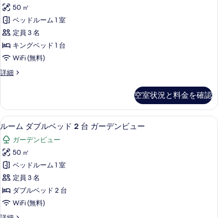
べ
ミ
細
台
ル
50 ㎡
て
ア
ベ
シ
ベッドルーム 1 室
ッ
の
ル
テ
ド
定員 3 名
写
ー
2
ィ
キングベッド 1 台
台
真
ム
ビ
WiFi (無料)
シ
を
キ
テ
ュ
プ
詳細
表
ィ
ン
レ
ー
ビ
示
グ
ミ
ュ
の
空室状況と料金を確認
ア
す
ベ
ー
す
ル
の
る
ッ
ー
べ
詳
エジプト綿のシーツ、高級寝具、ミニバ
ル
9
ム
ルーム ダブルベッド 2 台 ガーデンビュー
ド
細
て
ー
キ
1
ガーデンビュー
ン
の
ム
台
グ
50 ㎡
写
ダ
ベ
シ
ベッドルーム 1 室
ッ
真
ブ
テ
ド
定員 3 名
を
ル
1
ィ
ダブルベッド 2 台
台
表
ベ
ビ
WiFi (無料)
シ
示
ッ
テ
ュ
ル
詳細