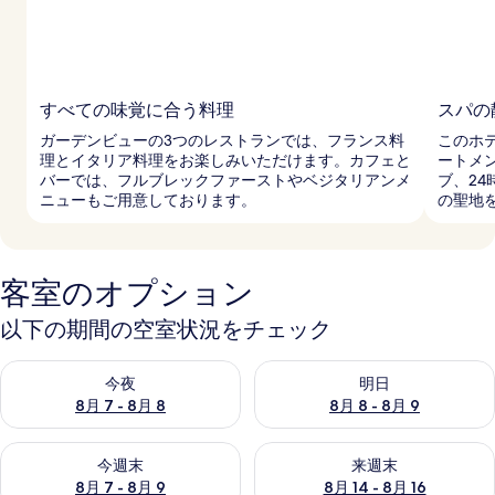
すべての味覚に合う料理
スパの
ガーデンビューの3つのレストランでは、フランス料
このホ
理とイタリア料理をお楽しみいただけます。カフェと
ートメ
バーでは、フルブレックファーストやベジタリアンメ
ブ、2
ニューもご用意しております。
の聖地
客室のオプション
以下の期間の空室状況をチェック
今夜 8月 7 - 8月 8 の空室状況をチェック
明日 8月 8 - 8月 9 の空室
今夜
明日
8月 7 - 8月 8
8月 8 - 8月 9
今週末 8月 7 - 8月 9 の空室状況をチェック
来週末 8月 14 - 8月 16 の
今週末
来週末
8月 7 - 8月 9
8月 14 - 8月 16