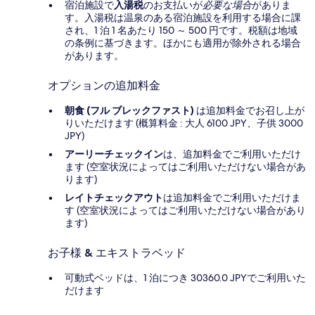
宿泊施設で
入湯税
のお支払いが
必要な場合
がありま
す。入湯税は温泉のある宿泊施設を利用する場合に課
され、1 泊 1 名あたり 150 ～ 500 円です。税額は地域
の条例に基づきます。ほかにも適用が除外される場合
があります。
オプションの追加料金
朝食 (フル ブレックファスト)
は追加料金でお召し上が
りいただけます (概算料金 : 大人 6100 JPY、子供 3000
JPY)
アーリーチェックイン
は、追加料金でご利用いただけ
ます (空室状況によってはご利用いただけない場合があ
ります)
レイトチェックアウト
は追加料金でご利用いただけま
す (空室状況によってはご利用いただけない場合があり
ます)
お子様 & エキストラベッド
可動式ベッドは、1 泊につき 30360.0 JPYでご利用いた
だけます