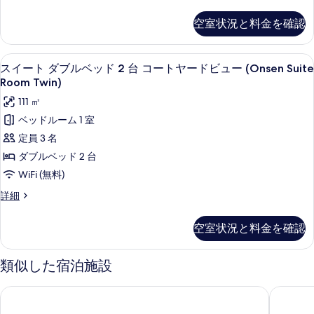
ッ
イ
す
ー
ー
ド
空室状況と料金を確認
の
べ
ト
1
詳
キ
て
細
台
ン
スイート ダブルベッド 2 台 コートヤード
ス
の
9
グ
スイート ダブルベッド 2 台 コートヤードビュー (Onsen Suite
コ
イ
ベ
写
Room Twin)
ー
ッ
ー
真
111 ㎡
ド
ト
ト
1
を
ベッドルーム 1 室
ヤ
台
ダ
表
定員 3 名
コ
ー
ブ
示
ー
ダブルベッド 2 台
ド
ト
ル
す
WiFi (無料)
ヤ
ビ
ベ
る
ー
ス
詳細
ュ
ド
ッ
イ
ー
ビ
ー
ド
空室状況と料金を確認
ュ
ト
(Onsen
2
ー
ダ
Suite
(Onsen
台
ブ
類似した宿泊施設
Room
Suite
ル
コ
Room
King)
ベ
ヒルトン京都
エースホ
King)
ー
ッ
の
の
ド