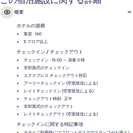
この宿泊施設に関する詳細
までは 4 分、地下鉄烏丸御池駅までは 9 分です。
概要
ホテルの規模
客室 : 160
5 フロア以上
チェックイン / チェックアウト
チェックイン : 15:00 ～ 深夜 0 時
非対面式のチェックイン
エクスプレス チェックアウト対応
アーリーチェックイン (空室状況による)
レイトチェックイン (空室状況による)
チェックアウト時刻 : 正午
非対面式のチェックアウト
レイトチェックアウト (空室状況による)
チェックインに関する特記事項
ホテルご到着時にはフロントデスクのスタッフがお迎えし