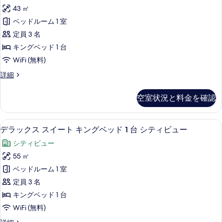
ッ
ブ
2
43 ㎡
ク
ル
台
ベッドルーム 1 室
ベ
ス
シ
ッ
定員 3 名
ル
ド
テ
キングベッド 1 台
2
ー
ィ
WiFi (無料)
台
ム
シ
ビ
デ
詳細
テ
キ
ラ
ュ
ィ
ン
ッ
ビ
ー
空室状況と料金を確認
ク
グ
ュ
の
ス
ー
ベ
ル
す
の
デラックス スイート キングベッド 1 台
デ
13
ー
デラックス スイート キングベッド 1 台 シティビュー
ッ
詳
べ
ラ
ム
細
ド
シティビュー
キ
て
ッ
ン
1
55 ㎡
の
ク
グ
台
ベッドルーム 1 室
ベ
写
ス
シ
ッ
定員 3 名
真
ス
ド
テ
キングベッド 1 台
1
を
イ
ィ
WiFi (無料)
台
表
ー
シ
ビ
デ