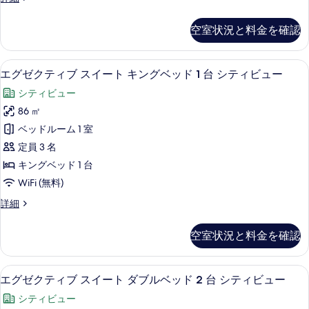
ド
表
ー
1
ム
示
空室状況と料金を確認
キ
台
す
ン
(View)
グ
る
シティ ビュー
エ
の
14
ベ
エグゼクティブ スイート キングベッド 1 台 シティビュー
グ
ッ
す
シティビュー
ド
ゼ
べ
1
86 ㎡
ク
台
て
ベッドルーム 1 室
(View)
テ
の
の
定員 3 名
ィ
詳
写
キングベッド 1 台
細
ブ
真
WiFi (無料)
ス
を
エ
詳細
イ
表
グ
ー
ゼ
示
空室状況と料金を確認
ク
ト
す
テ
キ
ィ
る
シティ ビュー
エ
15
ブ
エグゼクティブ スイート ダブルベッド 2 台 シティビュー
ン
グ
ス
グ
シティビュー
イ
ゼ