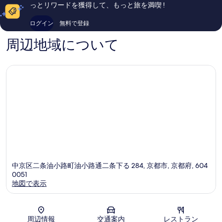
し
い、
を
っとリワードを獲得して、もっと旅を満喫 !
い、
口
表
口
コ
ログイン
無料で登録
コ
ミ
示
ミ
541
周辺地域について
す
1,005
件
件
る
件
件
の
の
口
口
コ
コ
ミ
ミ
中京区二条油小路町油小路通二条下る 284, 京都市, 京都府, 604
0051
地図で表示
地図
周辺情報
交通案内
レストラン