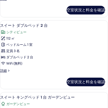
真
2
ッ
イ
テ
台
を
ド
ー
シ
ィ
空室状況と料金を確認
ト
表
1
テ
ビ
キ
ィ
台
示
ン
ュ
ビ
エジプト綿のシーツ、高級寝具、ミニバ
ス
16
グ
の
スイート ダブルベッド 2 台
す
ュ
ー
イ
ベ
ー
す
る
シティビュー
ッ
の
ー
の
べ
ド
112 ㎡
詳
す
ト
1
細
て
ベッドルーム 1 室
台
べ
ダ
の
の
定員 3 名
て
ブ
詳
写
ダブルベッド 2 台
細
の
ル
真
WiFi (無料)
写
ベ
を
ス
詳細
真
ッ
イ
表
を
ド
ー
示
空室状況と料金を確認
ト
表
2
す
ダ
台
示
ブ
る
エジプト綿のシーツ、高級寝具、ミニバ
ス
13
ル
の
スイート キングベッド 1 台 ガーデンビュー
す
イ
ベ
す
る
ガーデンビュー
ッ
ー