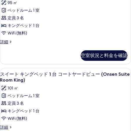
べ
ド
95 ㎡
ト
2
て
ベッドルーム 1 室
台
キ
の
の
定員 3 名
ン
詳
写
キングベッド 1 台
細
グ
真
WiFi (無料)
ベ
を
ス
詳細
ッ
イ
表
ド
ー
示
空室状況と料金を確認
ト
1
す
キ
台
ン
る
スイート キングベッド 1 台 コートヤード
ス
10
グ
ガ
スイート キングベッド 1 台 コートヤードビュー (Onsen Suite
イ
ベ
Room King)
ー
ッ
ー
101 ㎡
デ
ド
ト
1
ベッドルーム 1 室
ン
台
キ
定員 3 名
ビ
ガ
ン
ー
キングベッド 1 台
ュ
デ
グ
WiFi (無料)
ー
ン
ベ
ビ
の
ス
詳細
ュ