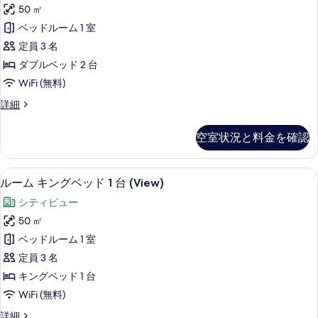
を
ム
ン
1
50 ㎡
表
ダ
台
ビ
ベッドルーム 1 室
ガ
示
ブ
ュ
ー
定員 3 名
す
ル
デ
ー
ダブルベッド 2 台
ン
る
ベ
の
WiFi (無料)
ビ
ッ
ュ
す
ル
詳細
ー
ド
ー
べ
の
2
ム
詳
て
空室状況と料金を確認
ダ
台
細
の
ブ
(View)
ル
写
エジプト綿のシーツ、高級寝具、ミニバ
ル
の
10
ベ
ルーム キングベッド 1 台 (View)
真
ー
ッ
す
シティビュー
ド
を
ム
べ
2
50 ㎡
表
キ
台
て
ベッドルーム 1 室
(View)
示
ン
の
の
定員 3 名
す
グ
詳
写
キングベッド 1 台
細
る
ベ
真
WiFi (無料)
ッ
を
ル
詳細