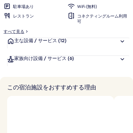
価
様
駐車場あり
WiFi (無料)
&
に
ス
レストラン
好
コネクティングルーム利用
可
評
パ
件
すべて見る
の
の
主な設備 / サービス
(12)
口
写
コ
真
ミ
家族向け設備 / サービス
(6)
ギ
ャ
ラ
この宿泊施設をおすすめする理由
リ
ー