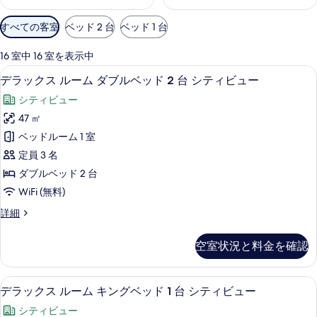
利
すべての客室
ベッド 2 台
ベッド 1 台
用
可
16 室中 16 室を表示中
能
エジプト綿のシーツ、高級寝具、ミニバ
デ
10
デラックス ルーム ダブルベッド 2 台 シティビュー
な
ラ
客
シティビュー
ッ
室
47 ㎡
ク
の
ベッドルーム 1 室
ス
絞
定員 3 名
り
ル
ダブルベッド 2 台
込
ー
WiFi (無料)
み
ム
条
デ
詳細
ダ
件
ラ
ブ
ッ
空室状況と料金を確認
ク
ル
ス
ベ
ル
エジプト綿のシーツ、高級寝具、ミニバ
デ
9
ー
デラックス ルーム キングベッド 1 台 シティビュー
ッ
ラ
ム
ド
シティビュー
ダ