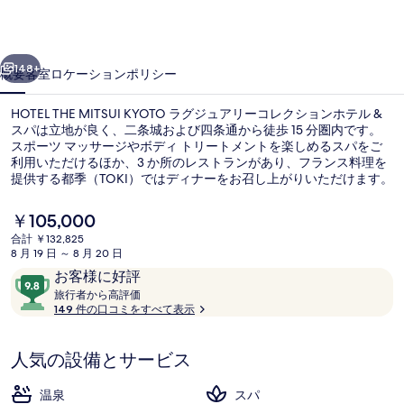
ジ
ュ
前へ
次へ
148+
概要
客室
ロケーション
ポリシー
ア
リ
HOTEL THE MITSUI KYOTO ラグジュアリーコレクションホテル &
スパは立地が良く、二条城および四条通から徒歩 15 分圏内です。
ー
スポーツ マッサージやボディ トリートメントを楽しめるスパをご
利用いただけるほか、3 か所のレストランがあり、フランス料理を
コ
提供する都季（TOKI）ではディナーをお召し上がりいただけます。
その他の設備としてバー / ラウンジ、24 時間営業のフィットネスク
レ
ラブ (スタッフ常駐)、および24 時間営業のフィットネスセンターな
現
￥105,000
ク
どが、この高級ホテルに備わっています。旅行者は親切なスタッフ
在
合計 ￥132,825
を高く評価しています。周辺ではさまざまな公共交通機関を利用で
の
シ
8 月 19 日 ～ 8 月 20 日
きます。地下鉄 二条城前駅までは 4 分、地下鉄烏丸御池駅までは 9
施設からの眺望
料
口
10
分です。
お客様に好評
ョ
金
コ
旅
段
旅行者から高評価
は
行
149 件の口コミをすべて表示
ン
ミ
階
￥105,000
者
で
中
ホ
か
す
9.8、
人気の設備とサービス
ら
テ
お
高
評
客
温泉
スパ
ル