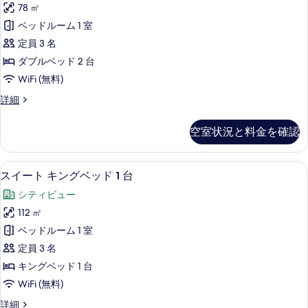
ー
ベ
78 ㎡
ク
ト
ッ
ベッドルーム 1 室
キ
テ
ン
ド
定員 3 名
ィ
グ
1
ダブルベッド 2 台
ベ
ブ
台
WiFi (無料)
ッ
ス
ド
シ
エ
詳細
1
イ
グ
テ
台
ー
ゼ
シ
ィ
空室状況と料金を確認
ク
ト
テ
ビ
テ
ィ
ダ
ィ
ュ
ビ
エジプト綿のシーツ、高級寝具、ミニバ
ス
15
ブ
スイート キングベッド 1 台
ブ
ュ
ー
イ
ス
ー
ル
シティビュー
イ
の
ー
の
ー
ベ
112 ㎡
詳
す
ト
ト
細
ッ
ベッドルーム 1 室
ダ
べ
キ
ブ
ド
定員 3 名
て
ン
ル
2
キングベッド 1 台
ベ
の
グ
台
WiFi (無料)
ッ
写
ベ
ド
シ
ス
詳細