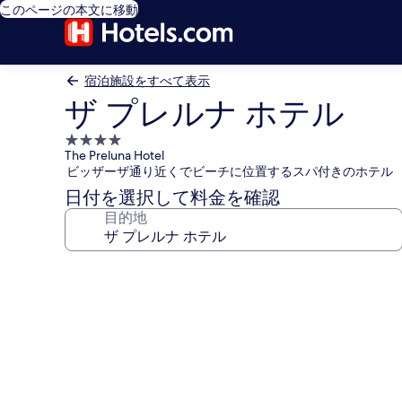
このページの本文に移動
宿泊施設をすべて表示
ザ プレルナ ホテル
4.0
The Preluna Hotel
つ
ビッザーザ通り近くでビーチに位置するスパ付きのホテル
星
日付を選択して料金を確認
宿
目的地
泊
施
設
ザ
プ
レ
ル
ナ