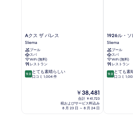
A
1926
Aクス ザ パレス
1926ル・
ク
ル・
Sliema
Sliema
ス
ソ
プール
プール
ザ
レ
スパ
スパ
パ
イ
WiFi (無料)
WiFi (無料)
レ
ユ・
レストラン
レストラン
ス
ホ
10
10
とても素晴らしい
とても素
Sliema
テ
9.0
9.0
段
段
口コミ 1,004 件
口コミ 1,00
ル
階
階
＆
中
中
ス
現
￥38,481
9.0、
9.0、
パ
在
と
と
合計 ￥41,723
Sliema
の
て
て
税およびサービス料込み
料
8 月 23 日 ～ 8 月 24 日
も
も
金
素
素
は
晴
晴
￥38,481
ら
ら
し
し