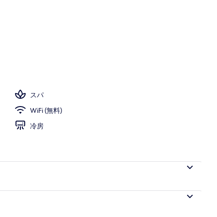
望
スパ
WiFi (無料)
冷房