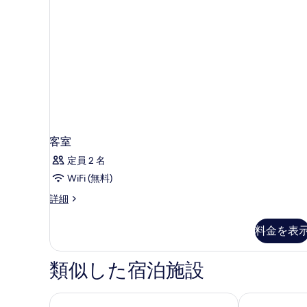
る
の
シ
す
ー
ビ
べ
ュ
て
ー
の
の
詳
写
細
真
を
客室
表
定員 2 名
示
WiFi (無料)
す
る
客
詳細
室
の
料金を表
詳
細
類似した宿泊施設
Aクス ザ パレス
1926ル・ソ