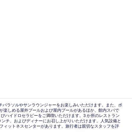
屋内プール
ーチパラソルやサンラウンジャーをお楽しみいただけます。また、ポ
。誰もが楽しめる屋外プールおよび屋内プールがあるほか、館内スパで
よびハイドロセラピーをご満喫いただけます。3 か所のレストラン
ジュニア ス
料理を朝食、ランチ、およびディナーにお召し上がりいただけます。人気設備と
およびフィットネスセンターがあります。旅行者は親切なスタッフを評