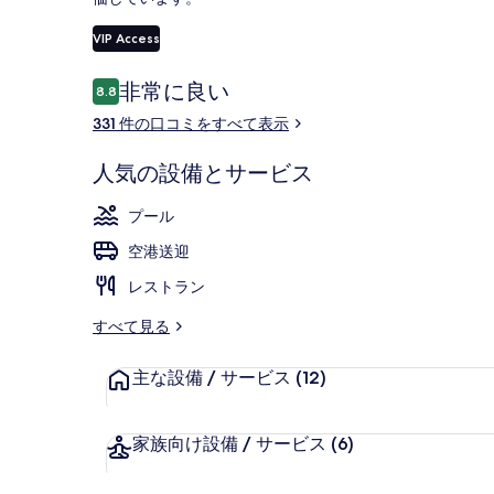
VIP Access
施設からの眺
口
非常に良い
8.8
10段階中8.8
コ
331 件の口コミをすべて表示
ミ
人気の設備とサービス
プール
空港送迎
レストラン
すべて見る
主な設備 / サービス
(12)
家族向け設備 / サービス
(6)