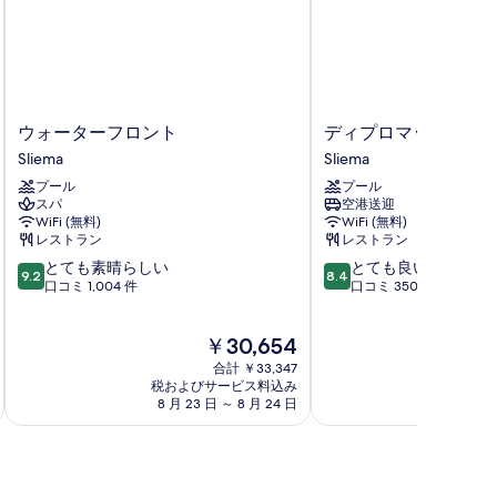
ウ
デ
ウォーターフロント
ディプロマット ホテ
ォ
ィ
Sliema
Sliema
ー
プ
プール
プール
タ
ロ
スパ
空港送迎
ー
マ
WiFi (無料)
WiFi (無料)
フ
ッ
レストラン
レストラン
ロ
ト
10
10
とても素晴らしい
とても良い
ン
ホ
9.2
8.4
段
段
口コミ 1,004 件
口コミ 350 件
ト
テ
階
階
Sliema
ル
中
中
Sliema
現
￥30,654
9.2、
8.4、
在
と
と
合計 ￥33,347
の
て
て
税およびサービス料込み
料
8 月 23 日 ～ 8 月 24 日
も
も
金
素
良
は
晴
い、
￥30,654
ら
口
し
コ