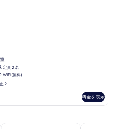
の
す
写
べ
真
て
を
の
表
写
示
真
す
を
る
表
室
示
定員 2 名
す
WiFi (無料)
る
細
料金を表示
ウォーターフロント
ディプロマット ホテル