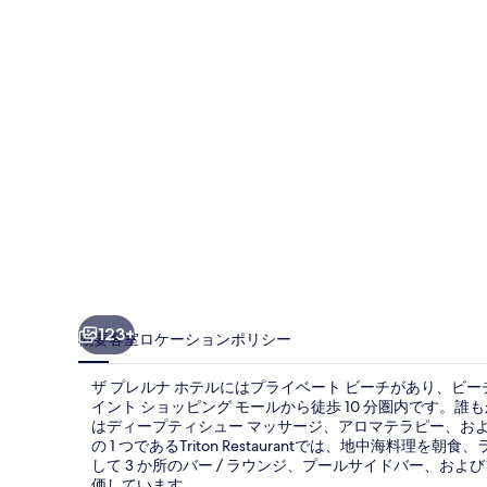
ホ
テ
ル
の
写
真
ギ
ャ
ラ
リ
123+
概要
客室
ロケーション
ポリシー
ー
ザ プレルナ ホテルにはプライベート ビーチがあり、ビ
イント ショッピング モールから徒歩 10 分圏内です
はディープティシュー マッサージ、アロマテラピー、お
の 1 つであるTriton Restaurantでは、地中海
して 3 か所のバー / ラウンジ、プールサイドバー、
価しています。