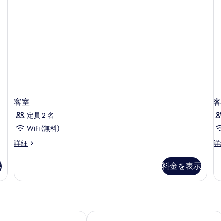
ト
す
す
ー
シ
べ
ビ
る
ー
ュ
て
ビ
ー
ュ
の
の
ー
詳
写
の
細
詳
真
細
を
表
客室
客
示
定員 2 名
す
WiFi (無料)
る
客
客
詳細
詳
室
室
の
の
示
料金を表示
詳
詳
細
細
レイユ・ホテル＆スパ
Aクス ザ ビクトリア ホテル