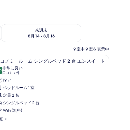
ェック
来週末 8月 14 - 8月 16 の空室状況をチェック
来週末
8月 14 - 8月 16
9 室中 9 室を表示中
 | ミニバー、セーフティボックス (室内)、デスク、ノートパソコン用作業ス
エコノミールーム シングルベッド 2 台 エン
エ
3
コノミールーム シングルベッド 2 台 エンスイート
コ
非常に良い
6
10 点中 8.6
ノ
(口
口コミ 7 件
コ
ミ
19 ㎡
ミ
ー
ベッドルーム 1 室
7
ル
定員 2 名
件)
ー
シングルベッド 2 台
ム
WiFi (無料)
シ
細
ン