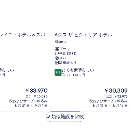
A
ソレイユ・ホテル＆スパ
Aクス ザ ビクトリア ホテル
ク
Sliema
ス
プール
ザ
朝食 (無料)
ビ
スパ
ク
駐車場あり
ト
10
晴らしい
とても素晴らしい
リ
9.2
段
3 件
口コミ 1,002 件
ア
階
ホ
中
テ
現
現
￥33,970
￥30,309
9.2、
ル
在
在
と
合計 ￥36,895
Sliema
合計 ￥32,978
の
の
て
税およびサービス料込み
税およびサービス料込み
料
料
8 月 31 日 ～ 9 月 1 日
8 月 15 日 ～ 8 月 16 日
も
金
金
素
は
は
類似施設を比較
晴
￥33,970
￥30,309
ら
し