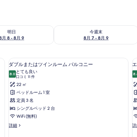
- 8月 9 の空室状況をチェック
今週末 8月 7 - 8月 9 の空室状況をチ
明日
今週末
8月 8 - 8月 9
8月 7 - 8月 9
 (室内)、デスク、ノートパソコン用作業スペース
ダブルまたはツインルーム バルコニー
ダ
6
ダブルまたはツインルーム バルコニー
エ
ブ
とても良い
8.0
8.
10 点中 8.0
ル
(口
口コミ 11 件
コ
ま
22 ㎡
ミ
た
ベッドルーム 1 室
11
は
定員 3 名
件)
ツ
シングルベッド 2 台
イ
WiFi (無料)
ン
ダ
エ
詳細
詳
ブ
コ
ル
ル
ノ