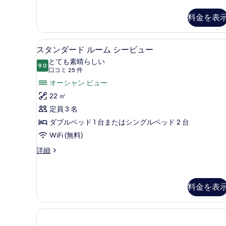
件
ブ
用)
ル
シ
料金を表
ル
ー
ー
ム
ビ
ミニバー、セーフティボックス
ス
12
(1
スタンダード ルーム シービュー
ュ
タ
名
とても素晴らしい
様
9.0
ー
10 点中 9.0
ン
(口
口コミ 25 件
利
コ
の
ダ
オーシャン ビュー
用)
ミ
シ
す
ー
22 ㎡
ー
25
べ
ド
定員 3 名
ビ
件)
ュ
て
ル
ダブルベッド 1 台またはシングルベッド 2 台
ー
の
ー
WiFi (無料)
の
写
詳
ム
ス
詳細
細
タ
真
シ
ン
を
ー
ダ
ー
料金を表
表
ビ
ド
示
ュ
ル
す
ー
ー
ム