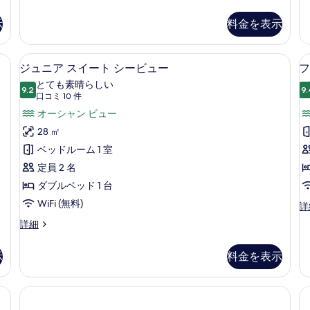
ー
ま
ミ
た
ー
示
料金を表示
ム
は
ル
バ
ツ
ー
 (室内)、デスク、ノートパソコン用作業スペース
ミニバー、セーフティボックス (室内
ジ
イ
ム
ル
8
ジュニア スイート シービュー
フ
ン
シ
ュ
コ
とても素晴らしい
ル
ン
9.2
9.
10 点中 9.2
ニ
(口
2
ニ
口コミ 10 件
ー
グ
ム
ル
コ
ア
オーシャン ビュー
ー
バ
ベ
ミ
ス
28 ㎡
の
ル
ッ
10
コ
ド
イ
ベッドルーム 1 室
す
件)
ニ
2
ー
定員 2 名
べ
ー
台
の
エ
ト
ダブルベッド 1 台
て
詳
ン
シ
WiFi (無料)
の
フ
詳
細
ス
ァ
ー
イ
写
ジ
詳細
ミ
ー
ュ
ビ
真
リ
ト
ニ
ー
示
料金を表示
ュ
を
の
ア
ル
詳
ス
ー
表
ー
細
イ
ム
の
示
ー
シ