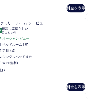
グ
料金を表示
ル
ベ
)、デスク、ノートパソコン用作業スペース
ミニバー、セーフティボックス (室内)、デ
フ
ッ
1
ァミリー ルーム シービュー
ァ
ド
最高に素晴らしい
4
10 点中 9.4
ミ
(口
口コミ 3 件
コ
台
リ
オーシャン ビュー
ミ
エ
ー
ベッドルーム 1 室
3
ン
ル
定員 4 名
件)
ス
ー
シングルベッド 4 台
イ
ム
WiFi (無料)
ー
シ
細
ト
ー
の
ビ
料金を表示
す
ュ
べ
ー
て
の