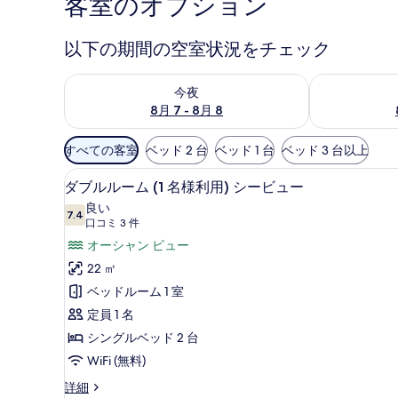
客室のオプション
以下の期間の空室状況をチェック
今夜 8月 7 - 8月 8 の空室状況をチェック
明日 8月 8 
今夜
8月 7 - 8月 8
利
すべての客室
ベッド 2 台
ベッド 1 台
ベッド 3 台以上
用
ミニバー、セーフティボックス
ダ
可
8
ダブルルーム (1 名様利用) シービュー
ブ
能
良い
7.4
な
10 点中 7.4
ル
(口
口コミ 3 件
客
コ
ル
オーシャン ビュー
室
ミ
ー
22 ㎡
の
3
ム
ベッドルーム 1 室
絞
件)
(1
定員 1 名
り
名
シングルベッド 2 台
込
み
様
WiFi (無料)
条
利
ダ
詳細