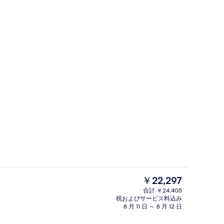
、屋外プール、プール パラソル、サンラウンジャー
屋内プール、屋外プール、プール パ
現
￥22,297
在
合計 ￥24,405
の
税およびサービス料込み
イート シービュー | ミニバー、セーフティボックス (室内)、デスク、ノート
部屋からの景観
料
8 月 11 日 ～ 8 月 12 日
金
は